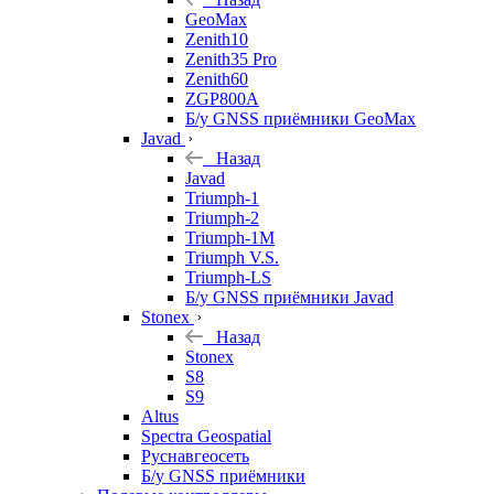
GeoMax
Zenith10
Zenith35 Pro
Zenith60
ZGP800A
Б/у GNSS приёмники GeoMax
Javad
Назад
Javad
Triumph-1
Triumph-2
Triumph-1M
Triumph V.S.
Triumph-LS
Б/у GNSS приёмники Javad
Stonex
Назад
Stonex
S8
S9
Altus
Spectra Geospatial
Руснавгеосеть
Б/у GNSS приёмники