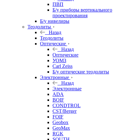
ПВП
Б/у приборы вертикального
проектирования
Б/у нивелиры
Теодолиты
Назад
Теодолиты
Оптические
Назад
Оптические
УОМЗ
Carl Zeiss
Б/у оптические теодолиты
Электронные
Назад
Электронные
ADA
BOIF
CONDTROL
CST/Berger
FOIF
Geobox
GeoMax
RGK
SOUTH