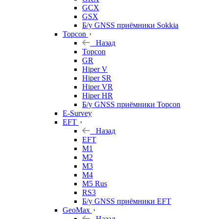
GCX
GSX
Б/у GNSS приёмники Sokkia
Topcon
Назад
Topcon
GR
Hiper V
Hiper SR
Hiper VR
Hiper HR
Б/у GNSS приёмники Topcon
E-Survey
EFT
Назад
EFT
M1
M2
M3
M4
M5 Rus
RS3
Б/у GNSS приёмники EFT
GeoMax
Назад