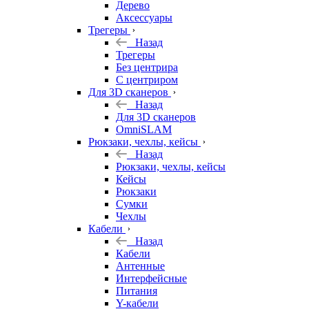
Дерево
Аксессуары
Трегеры
Назад
Трегеры
Без центрира
С центриром
Для 3D сканеров
Назад
Для 3D сканеров
OmniSLAM
Рюкзаки, чехлы, кейсы
Назад
Рюкзаки, чехлы, кейсы
Кейсы
Рюкзаки
Сумки
Чехлы
Кабели
Назад
Кабели
Антенные
Интерфейсные
Питания
Y-кабели