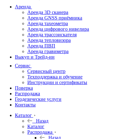
дальномеры
Аренда
Аренда 3D сканера
Нивелиры
Аренда GNSS приёмника
Аренда тахеометра
Теодолиты
Аренда цифрового нивелира
Аренда трассоискателя
Трассоискатели
Аренда тепловизора
Аренда ПВП
Неразрушающий
Аренда гравиметра
контроль
Выкуп и Трейд-ин
Аксессуары
Сервис
Софт
Сервисный центр
Георадары
Техподдержка и обучение
Инструкции и сертификаты
Акции
Поверка
Гидрография
Распродажа
Геодезические услуги
Подбор
Контакты
оборудования
по задачам
Каталог
Назад
Архив
Каталог
Геодезическое
Распродажа
оборудование
Назад