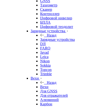
GNSS
Тахеометр
Сканер
Контроллер
Цифровой нивелир
БПЛА
Цифровой теодолит
Зарядные устройства
Назад
Зарядные устройства
DJI
FARO
Javad
Leica
Nikon
Sokkia
Topcon
Trimble
Вехи
Назад
Вехи
Для GNSS
Для отражателей
Алюминий
Карбон