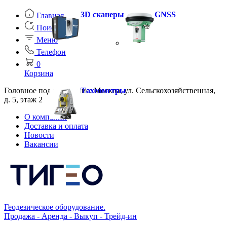
3D сканеры
GNSS
Главная
Поиск
Меню
Телефон
0
Корзина
Головное подразделение: Москва, ул. Сельскохозяйственная,
Тахеометры
д. 5, этаж 2
О компании
Доставка и оплата
Новости
Вакансии
Геодезическое оборудование.
Продажа - Аренда - Выкуп - Трейд-ин