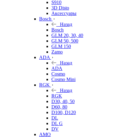
S910
3D Disto
Аксессуары
Bosch
Назад
Bosch
GLM 20, 30, 40
GLM 50, 500
GLM 150
Zamo
ADA
Назад
ADA
Cosmo
Cosmo Mini
RGK
Назад
RGK
D30, 40, 50
D60, 80
D100, D120
DL
DL G
DV
AMO