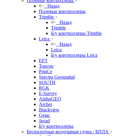
Полевые контроллеры
Назад
Полевые контроллеры
Trimble
Назад
Trimble
Б/у контроллеры Trimble
Leica
Назад
Leica
Б/у контроллеры Leica
EFT
Topcon
PrinCe
Spectra Geospatial
SOUTH
RGK
E-Survey
AlphaGEO
Archer
Blackview
Getac
Javad
Б/у контроллеры
Беспилотные воздушные судна / БПЛА