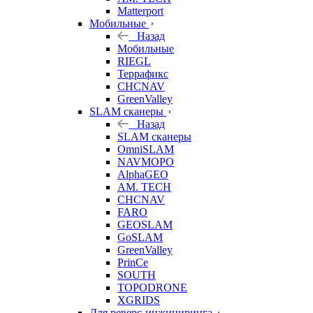
Matterport
Мобильные
Назад
Мобильные
RIEGL
Террафикс
CHCNAV
GreenValley
SLAM сканеры
Назад
SLAM сканеры
OmniSLAM
NAVMOPO
AlphaGEO
AM. TECH
CHCNAV
FARO
GEOSLAM
GoSLAM
GreenValley
PrinCe
SOUTH
TOPODRONE
XGRIDS
Для реверс-инжиниринга