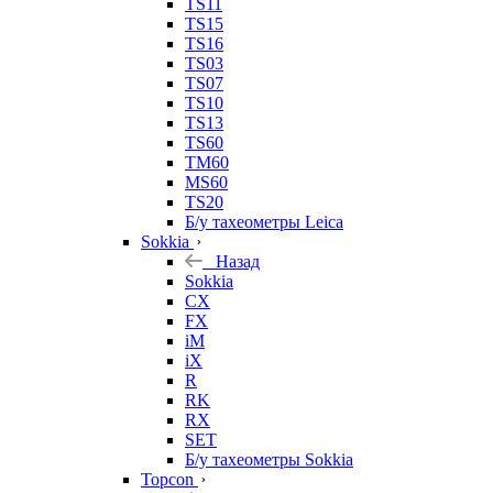
TS11
TS15
TS16
TS03
TS07
TS10
TS13
TS60
TM60
MS60
TS20
Б/у тахеометры Leica
Sokkia
Назад
Sokkia
CX
FX
iM
iX
R
RK
RX
SET
Б/у тахеометры Sokkia
Topcon