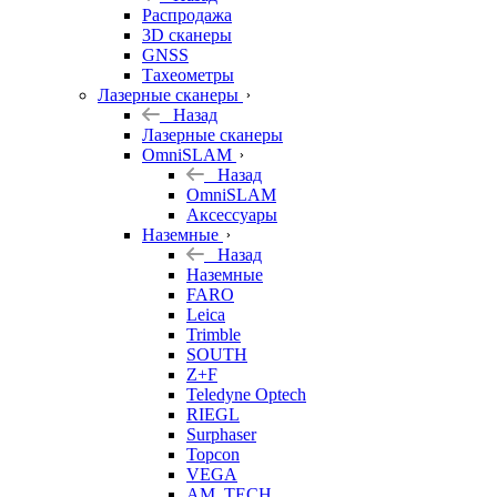
б/у
Распродажа
3D сканеры
GNSS
Тахеометры
Лазерные сканеры
Назад
Лазерные сканеры
OmniSLAM
Назад
OmniSLAM
Аксессуары
Наземные
Назад
Наземные
FARO
Leica
Trimble
SOUTH
Z+F
Teledyne Optech
RIEGL
Surphaser
Topcon
VEGA
AM. TECH