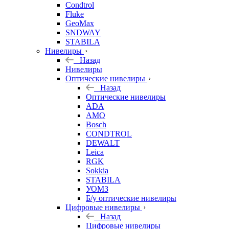
Condtrol
Fluke
GeoMax
SNDWAY
STABILA
Нивелиры
Назад
Нивелиры
Оптические нивелиры
Назад
Оптические нивелиры
ADA
AMO
Bosch
CONDTROL
DEWALT
Leica
RGK
Sokkia
STABILA
УОМЗ
Б/у оптические нивелиры
Цифровые нивелиры
Назад
Цифровые нивелиры