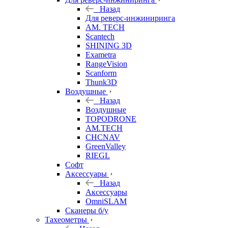
Назад
Для реверс-инжиниринга
AM. TECH
Scantech
SHINING 3D
Exametra
RangeVision
Scanform
Thunk3D
Воздушные
Назад
Воздушные
TOPODRONE
AM.TECH
CHCNAV
GreenValley
RIEGL
Софт
Аксессуары
Назад
Аксессуары
OmniSLAM
Сканеры б/у
Тахеометры