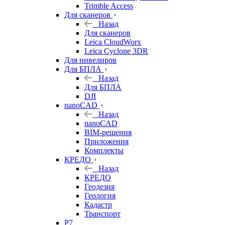
Trimble Access
Для сканеров
Назад
Для сканеров
Leica CloudWorx
Leica Cyclone 3DR
Для нивелиров
Для БПЛА
Назад
Для БПЛА
DJI
nanoCAD
Назад
nanoCAD
BIM-решения
Приложения
Комплекты
КРЕДО
Назад
КРЕДО
Геодезия
Геология
Кадастр
Транспорт
Р7