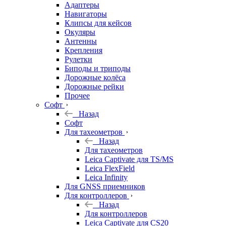
Адаптеры
Навигаторы
Клипсы для кейсов
Окуляры
Антенны
Крепления
Рулетки
Биподы и триподы
Дорожные колёса
Дорожные рейки
Прочее
Софт
Назад
Софт
Для тахеометров
Назад
Для тахеометров
Leica Captivate для TS/MS
Leica FlexField
Leica Infinity
Для GNSS приемников
Для контроллеров
Назад
Для контроллеров
Leica Captivate для CS20