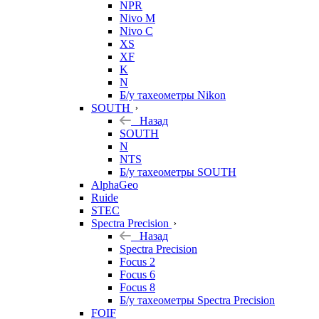
NPR
Nivo M
Nivo C
XS
XF
K
N
Б/у тахеометры Nikon
SOUTH
Назад
SOUTH
N
NTS
Б/у тахеометры SOUTH
AlphaGeo
Ruide
STEC
Spectra Precision
Назад
Spectra Precision
Focus 2
Focus 6
Focus 8
Б/у тахеометры Spectra Precision
FOIF