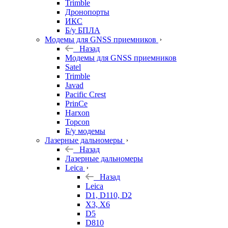
Trimble
Дронопорты
ИКС
Б/у БПЛА
Модемы для GNSS приемников
Назад
Модемы для GNSS приемников
Satel
Trimble
Javad
Pacific Crest
PrinCe
Harxon
Topcon
Б/у модемы
Лазерные дальномеры
Назад
Лазерные дальномеры
Leica
Назад
Leica
D1, D110, D2
X3, X6
D5
D810