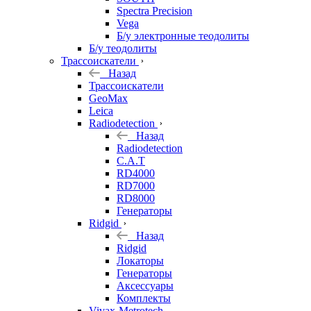
Spectra Precision
Vega
Б/у электронные теодолиты
Б/у теодолиты
Трассоискатели
Назад
Трассоискатели
GeoMax
Leica
Radiodetection
Назад
Radiodetection
C.A.T
RD4000
RD7000
RD8000
Генераторы
Ridgid
Назад
Ridgid
Локаторы
Генераторы
Аксессуары
Комплекты
Vivax-Metrotech