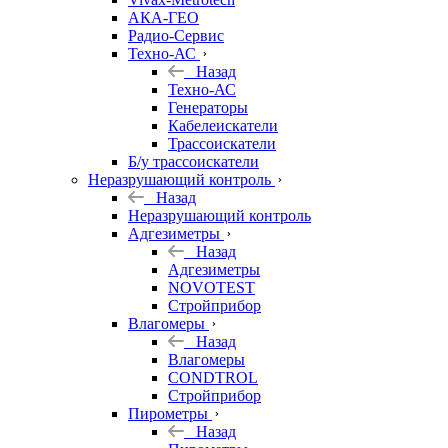
АКА-ГЕО
Радио-Сервис
Техно-АС
Назад
Техно-АС
Генераторы
Кабелеискатели
Трассоискатели
Б/у трассоискатели
Неразрушающий контроль
Назад
Неразрушающий контроль
Адгезиметры
Назад
Адгезиметры
NOVOTEST
Стройприбор
Влагомеры
Назад
Влагомеры
CONDTROL
Стройприбор
Пирометры
Назад