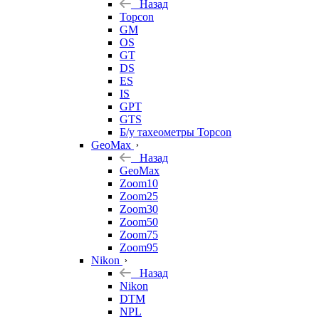
Назад
Topcon
GM
OS
GT
DS
ES
IS
GPT
GTS
Б/у тахеометры Topcon
GeoMax
Назад
GeoMax
Zoom10
Zoom25
Zoom30
Zoom50
Zoom75
Zoom95
Nikon
Назад
Nikon
DTM
NPL