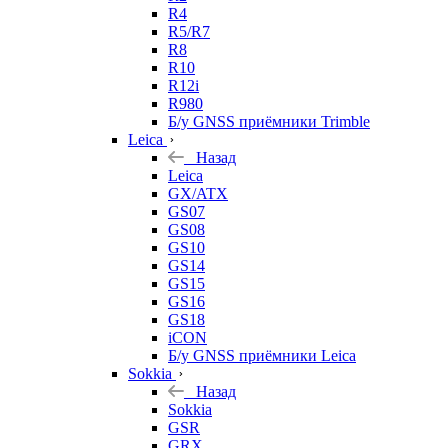
R4
R5/R7
R8
R10
R12i
R980
Б/у GNSS приёмники Trimble
Leica
Назад
Leica
GX/ATX
GS07
GS08
GS10
GS14
GS15
GS16
GS18
iCON
Б/у GNSS приёмники Leica
Sokkia
Назад
Sokkia
GSR
GRX