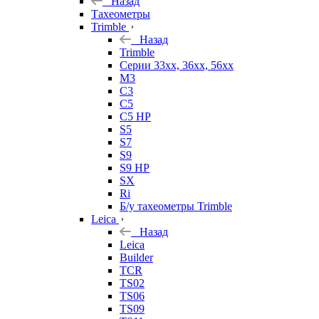
Назад
Тахеометры
Trimble
Назад
Trimble
Серии 33xx, 36xx, 56xx
M3
C3
C5
C5 HP
S5
S7
S9
S9 HP
SX
Ri
Б/у тахеометры Trimble
Leica
Назад
Leica
Builder
TCR
TS02
TS06
TS09