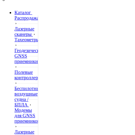
Каталог
Распродажа
Лазерные
сканеры
Тахеометры
Геодезические
GNSS
приемники
Полевые
контроллеры
Беспилотные
воздушные
судна /
БПЛА
Модемы
для GNSS
приемников
Лазерные