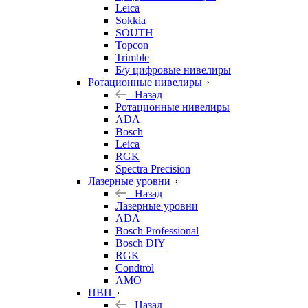
Leica
Sokkia
SOUTH
Topcon
Trimble
Б/у цифровые нивелиры
Ротационные нивелиры
Назад
Ротационные нивелиры
ADA
Bosch
Leica
RGK
Spectra Precision
Лазерные уровни
Назад
Лазерные уровни
ADA
Bosch Professional
Bosch DIY
RGK
Condtrol
AMO
ПВП
Назад