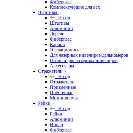
Фиберглас
Комплектующие для вех
Штативы
Назад
Штативы
Алюминий
Дерево
Фиберглас
Карбон
Элевационные
Для лазерных нивелиров/дальномеров
Штанги для лазерных нивелиров
Аксессуары
Отражатели
Назад
Отражатели
Призменные
Плёночные
Минипризмы
Рейки
Назад
Рейки
Алюминий
Инвар
Фиберглас