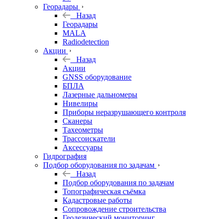
Георадары
Назад
Георадары
MALA
Radiodetection
Акции
Назад
Акции
GNSS оборудование
БПЛА
Лазерные дальномеры
Нивелиры
Приборы неразрушающего контроля
Сканеры
Тахеометры
Трассоискатели
Аксессуары
Гидрография
Подбор оборудования по задачам
Назад
Подбор оборудования по задачам
Топографическая съёмка
Кадастровые работы
Сопровождение строительства
Геодезический мониторинг