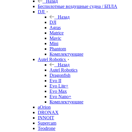
Назад
Беспилотные воздушные судна / БПЛА
DJI
Назад
DJI
Agras
Matrice
Mavic
Mini
Phantom
Комплектующие
Autel Robotics
Назад
Autel Robotics
Dragonfish
Evo II
Evo Lite+
Evo Max
Evo Nano+
Комплектующие
aOrion
DRONAX
INNOIT
Supercam
Teodrone