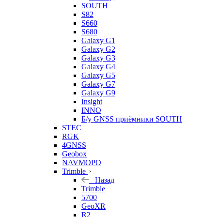
SOUTH
S82
S660
S680
Galaxy G1
Galaxy G2
Galaxy G3
Galaxy G4
Galaxy G5
Galaxy G7
Galaxy G9
Insight
INNO
Б/у GNSS приёмники SOUTH
STEC
RGK
4GNSS
Geobox
NAVMOPO
Trimble
Назад
Trimble
5700
GeoXR
R2