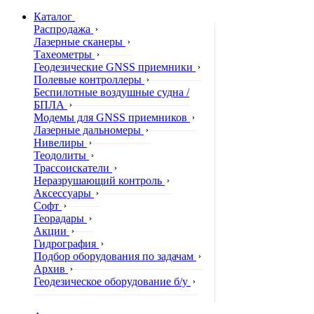
Каталог
Распродажа
Лазерные сканеры
Тахеометры
Геодезические GNSS приемники
Полевые контроллеры
Беспилотные воздушные судна /
БПЛА
Модемы для GNSS приемников
Лазерные дальномеры
Нивелиры
Теодолиты
Трассоискатели
Неразрушающий контроль
Аксессуары
Софт
Георадары
Акции
Гидрография
Подбор оборудования по задачам
Архив
Геодезическое оборудование б/у