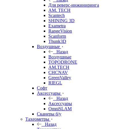
Для реверс-инжиниринга
AM. TECH
Scantech
SHINING 3D
Exametra
RangeVision
Scanform
Thunk3D
Воздушные
Назад
Воздушные
TOPODRONE
AM.TECH
CHCNAV
GreenValley
RIEGL
Софт
Аксессуары
Назад
Аксессуары
OmniSLAM
Сканеры б/у
Тахеометры
Назад