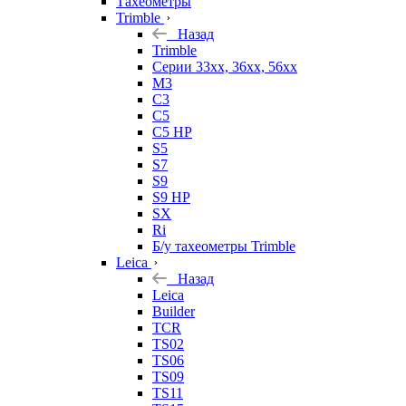
Тахеометры
Trimble
Назад
Trimble
Серии 33xx, 36xx, 56xx
M3
C3
C5
C5 HP
S5
S7
S9
S9 HP
SX
Ri
Б/у тахеометры Trimble
Leica
Назад
Leica
Builder
TCR
TS02
TS06
TS09
TS11