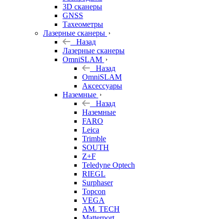
3D сканеры
GNSS
Тахеометры
Лазерные сканеры
Назад
Лазерные сканеры
OmniSLAM
Назад
OmniSLAM
Аксессуары
Наземные
Назад
Наземные
FARO
Leica
Trimble
SOUTH
Z+F
Teledyne Optech
RIEGL
Surphaser
Topcon
VEGA
AM. TECH
Matterport