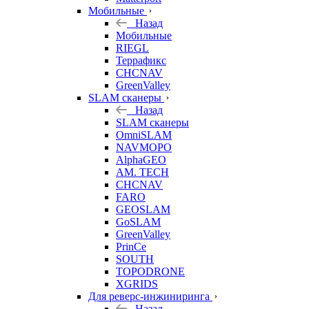
Мобильные
Назад
Мобильные
RIEGL
Террафикс
CHCNAV
GreenValley
SLAM сканеры
Назад
SLAM сканеры
OmniSLAM
NAVMOPO
AlphaGEO
AM. TECH
CHCNAV
FARO
GEOSLAM
GoSLAM
GreenValley
PrinCe
SOUTH
TOPODRONE
XGRIDS
Для реверс-инжиниринга
Назад