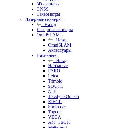
3D сканеры
GNSS
Тахеометры
Лазерные сканеры
Назад
Лазерные сканеры
OmniSLAM
Назад
OmniSLAM
Аксессуары
Наземные
Назад
Наземные
FARO
Leica
Trimble
SOUTH
Z+F
Teledyne Optech
RIEGL
Surphaser
Topcon
VEGA
AM. TECH
Matterport