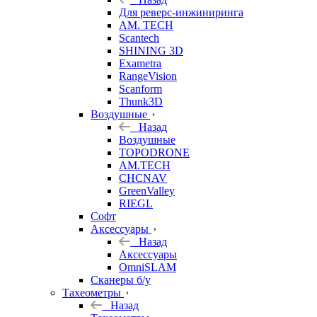
Для реверс-инжиниринга
AM. TECH
Scantech
SHINING 3D
Exametra
RangeVision
Scanform
Thunk3D
Воздушные
Назад
Воздушные
TOPODRONE
AM.TECH
CHCNAV
GreenValley
RIEGL
Софт
Аксессуары
Назад
Аксессуары
OmniSLAM
Сканеры б/у
Тахеометры
Назад