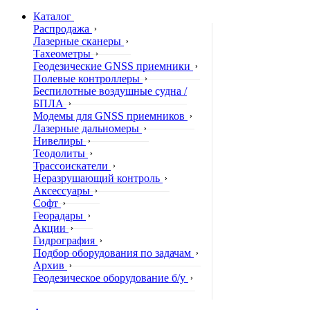
Каталог
Распродажа
Лазерные сканеры
Тахеометры
Геодезические GNSS приемники
Полевые контроллеры
Беспилотные воздушные судна /
БПЛА
Модемы для GNSS приемников
Лазерные дальномеры
Нивелиры
Теодолиты
Трассоискатели
Неразрушающий контроль
Аксессуары
Софт
Георадары
Акции
Гидрография
Подбор оборудования по задачам
Архив
Геодезическое оборудование б/у