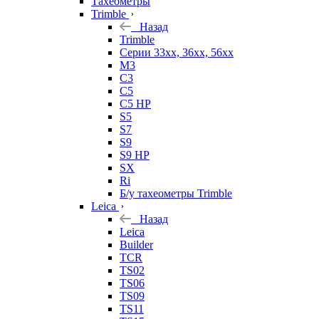
Тахеометры
Trimble
Назад
Trimble
Серии 33xx, 36xx, 56xx
M3
C3
C5
C5 HP
S5
S7
S9
S9 HP
SX
Ri
Б/у тахеометры Trimble
Leica
Назад
Leica
Builder
TCR
TS02
TS06
TS09
TS11