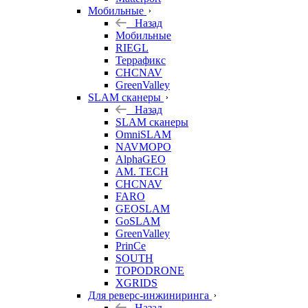
Мобильные
Назад
Мобильные
RIEGL
Террафикс
CHCNAV
GreenValley
SLAM сканеры
Назад
SLAM сканеры
OmniSLAM
NAVMOPO
AlphaGEO
AM. TECH
CHCNAV
FARO
GEOSLAM
GoSLAM
GreenValley
PrinCe
SOUTH
TOPODRONE
XGRIDS
Для реверс-инжиниринга
Назад