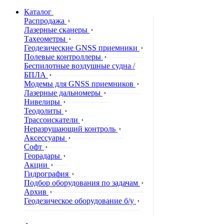
Каталог
Распродажа
Лазерные сканеры
Тахеометры
Геодезические GNSS приемники
Полевые контроллеры
Беспилотные воздушные судна /
БПЛА
Модемы для GNSS приемников
Лазерные дальномеры
Нивелиры
Теодолиты
Трассоискатели
Неразрушающий контроль
Аксессуары
Софт
Георадары
Акции
Гидрография
Подбор оборудования по задачам
Архив
Геодезическое оборудование б/у