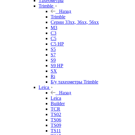
Тахеометры
Trimble
Назад
Trimble
Серии 33xx, 36xx, 56xx
M3
C3
C5
C5 HP
S5
S7
S9
S9 HP
SX
Ri
Б/у тахеометры Trimble
Leica
Назад
Leica
Builder
TCR
TS02
TS06
TS09
TS11