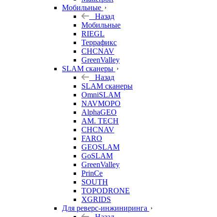
Мобильные
Назад
Мобильные
RIEGL
Террафикс
CHCNAV
GreenValley
SLAM сканеры
Назад
SLAM сканеры
OmniSLAM
NAVMOPO
AlphaGEO
AM. TECH
CHCNAV
FARO
GEOSLAM
GoSLAM
GreenValley
PrinCe
SOUTH
TOPODRONE
XGRIDS
Для реверс-инжиниринга
Назад