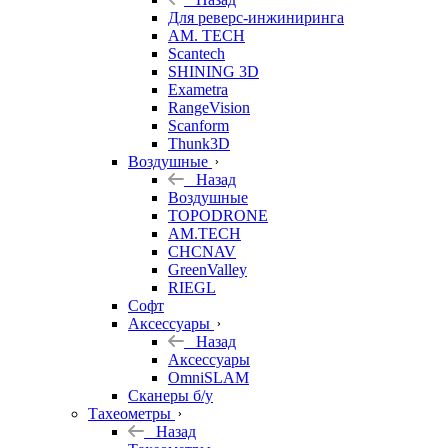
Для реверс-инжиниринга
AM. TECH
Scantech
SHINING 3D
Exametra
RangeVision
Scanform
Thunk3D
Воздушные
Назад
Воздушные
TOPODRONE
AM.TECH
CHCNAV
GreenValley
RIEGL
Софт
Аксессуары
Назад
Аксессуары
OmniSLAM
Сканеры б/у
Тахеометры
Назад