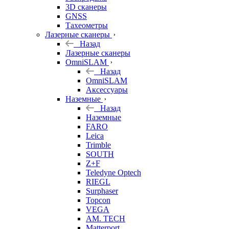
3D сканеры
GNSS
Тахеометры
Лазерные сканеры
Назад
Лазерные сканеры
OmniSLAM
Назад
OmniSLAM
Аксессуары
Наземные
Назад
Наземные
FARO
Leica
Trimble
SOUTH
Z+F
Teledyne Optech
RIEGL
Surphaser
Topcon
VEGA
AM. TECH
Matterport