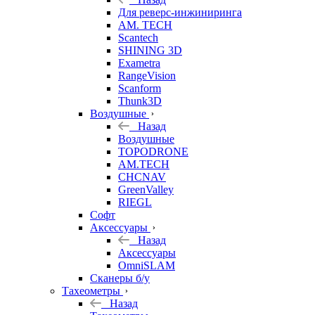
Для реверс-инжиниринга
AM. TECH
Scantech
SHINING 3D
Exametra
RangeVision
Scanform
Thunk3D
Воздушные
Назад
Воздушные
TOPODRONE
AM.TECH
CHCNAV
GreenValley
RIEGL
Софт
Аксессуары
Назад
Аксессуары
OmniSLAM
Сканеры б/у
Тахеометры
Назад