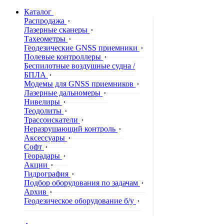
Каталог
Распродажа
Лазерные сканеры
Тахеометры
Геодезические GNSS приемники
Полевые контроллеры
Беспилотные воздушные судна /
БПЛА
Модемы для GNSS приемников
Лазерные дальномеры
Нивелиры
Теодолиты
Трассоискатели
Неразрушающий контроль
Аксессуары
Софт
Георадары
Акции
Гидрография
Подбор оборудования по задачам
Архив
Геодезическое оборудование б/у