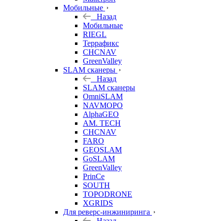
Мобильные
Назад
Мобильные
RIEGL
Террафикс
CHCNAV
GreenValley
SLAM сканеры
Назад
SLAM сканеры
OmniSLAM
NAVMOPO
AlphaGEO
AM. TECH
CHCNAV
FARO
GEOSLAM
GoSLAM
GreenValley
PrinCe
SOUTH
TOPODRONE
XGRIDS
Для реверс-инжиниринга
Назад