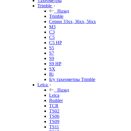
Тахеометры
Trimble
Назад
Trimble
Серии 33xx, 36xx, 56xx
M3
C3
C5
C5 HP
S5
S7
S9
S9 HP
SX
Ri
Б/у тахеометры Trimble
Leica
Назад
Leica
Builder
TCR
TS02
TS06
TS09
TS11