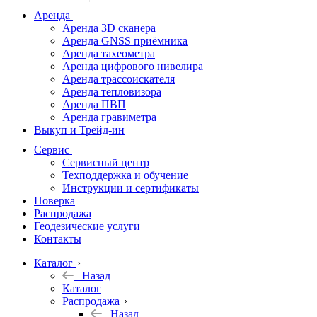
дальномеры
Аренда
Аренда 3D сканера
Нивелиры
Аренда GNSS приёмника
Аренда тахеометра
Теодолиты
Аренда цифрового нивелира
Аренда трассоискателя
Трассоискатели
Аренда тепловизора
Аренда ПВП
Неразрушающий
Аренда гравиметра
контроль
Выкуп и Трейд-ин
Аксессуары
Сервис
Софт
Сервисный центр
Георадары
Техподдержка и обучение
Инструкции и сертификаты
Акции
Поверка
Гидрография
Распродажа
Геодезические услуги
Подбор
Контакты
оборудования
по задачам
Каталог
Назад
Архив
Каталог
Геодезическое
Распродажа
оборудование
Назад