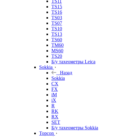
TS11
TS15
TS16
TS03
TS07
TS10
TS13
TS60
TM60
MS60
TS20
Б/у тахеометры Leica
Sokkia
Назад
Sokkia
CX
FX
iM
iX
R
RK
RX
SET
Б/у тахеометры Sokkia
Topcon