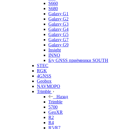
S660
S680
Galaxy G1
Galaxy G2
Galaxy G3
Galaxy G4
Galaxy G5
Galaxy G7
Galaxy G9
Insight
INNO
Б/у GNSS приёмники SOUTH
STEC
RGK
4GNSS
Geobox
NAVMOPO
Trimble
Назад
Trimble
5700
GeoXR
R2
R4
R5/R7