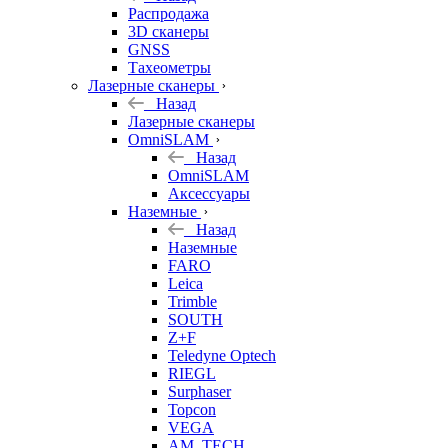
б/у
Распродажа
3D сканеры
GNSS
Тахеометры
Лазерные сканеры
Назад
Лазерные сканеры
OmniSLAM
Назад
OmniSLAM
Аксессуары
Наземные
Назад
Наземные
FARO
Leica
Trimble
SOUTH
Z+F
Teledyne Optech
RIEGL
Surphaser
Topcon
VEGA
AM. TECH