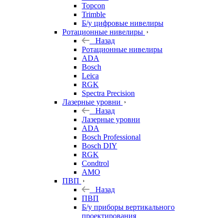
Topcon
Trimble
Б/у цифровые нивелиры
Ротационные нивелиры
Назад
Ротационные нивелиры
ADA
Bosch
Leica
RGK
Spectra Precision
Лазерные уровни
Назад
Лазерные уровни
ADA
Bosch Professional
Bosch DIY
RGK
Condtrol
AMO
ПВП
Назад
ПВП
Б/у приборы вертикального
проектирования