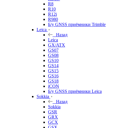
R8
R10
R12i
R980
Б/у GNSS приёмники Trimble
Leica
Назад
Leica
GX/ATX
GS07
GS08
GS10
GS14
GS15
GS16
GS18
iCON
Б/у GNSS приёмники Leica
Sokkia
Назад
Sokkia
GSR
GRX
GCX
GSX