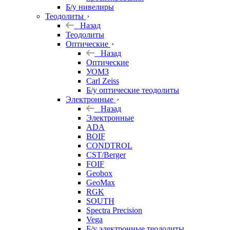
Б/у нивелиры
Теодолиты
Назад
Теодолиты
Оптические
Назад
Оптические
УОМЗ
Carl Zeiss
Б/у оптические теодолиты
Электронные
Назад
Электронные
ADA
BOIF
CONDTROL
CST/Berger
FOIF
Geobox
GeoMax
RGK
SOUTH
Spectra Precision
Vega
Б/у электронные теодолиты