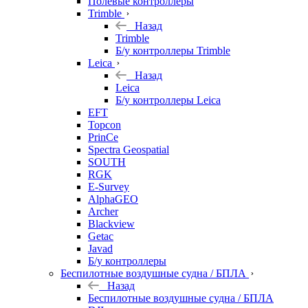
Полевые контроллеры
Trimble
Назад
Trimble
Б/у контроллеры Trimble
Leica
Назад
Leica
Б/у контроллеры Leica
EFT
Topcon
PrinCe
Spectra Geospatial
SOUTH
RGK
E-Survey
AlphaGEO
Archer
Blackview
Getac
Javad
Б/у контроллеры
Беспилотные воздушные судна / БПЛА
Назад
Беспилотные воздушные судна / БПЛА