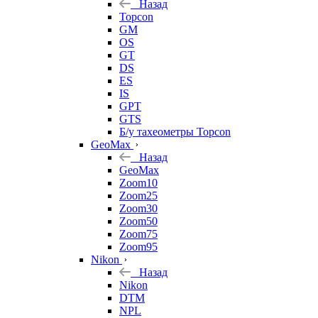
Назад
Topcon
GM
OS
GT
DS
ES
IS
GPT
GTS
Б/у тахеометры Topcon
GeoMax
Назад
GeoMax
Zoom10
Zoom25
Zoom30
Zoom50
Zoom75
Zoom95
Nikon
Назад
Nikon
DTM
NPL