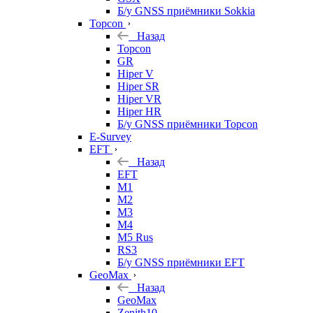
Б/у GNSS приёмники Sokkia
Topcon
Назад
Topcon
GR
Hiper V
Hiper SR
Hiper VR
Hiper HR
Б/у GNSS приёмники Topcon
E-Survey
EFT
Назад
EFT
M1
M2
M3
M4
M5 Rus
RS3
Б/у GNSS приёмники EFT
GeoMax
Назад
GeoMax
Zenith10