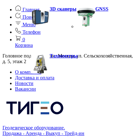
3D сканеры
GNSS
Главная
Поиск
Меню
Телефон
0
Корзина
Головное подразделение: Москва, ул. Сельскохозяйственная,
Тахеометры
д. 5, этаж 2
О компании
Доставка и оплата
Новости
Вакансии
Геодезическое оборудование.
Продажа - Аренда - Выкуп - Трейд-ин