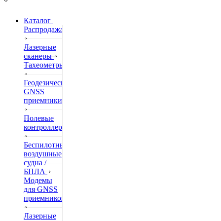
Каталог
Распродажа
Лазерные
сканеры
Тахеометры
Геодезические
GNSS
приемники
Полевые
контроллеры
Беспилотные
воздушные
судна /
БПЛА
Модемы
для GNSS
приемников
Лазерные