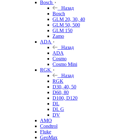
Bosch
Назад
Bosch
GLM 20, 30, 40
GLM 50, 500
GLM 150
Zamo
ADA
Назад
ADA
Cosmo
Cosmo Mini
RGK
Назад
RGK
D30, 40, 50
D60, 80
D100, D120
DL
DL G
DV
AMO
Condtrol
Fluke
GeoMax