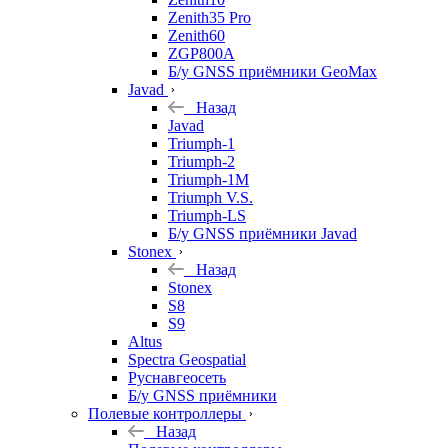
Zenith35 Pro
Zenith60
ZGP800A
Б/у GNSS приёмники GeoMax
Javad
Назад
Javad
Triumph-1
Triumph-2
Triumph-1M
Triumph V.S.
Triumph-LS
Б/у GNSS приёмники Javad
Stonex
Назад
Stonex
S8
S9
Altus
Spectra Geospatial
Руснавгеосеть
Б/у GNSS приёмники
Полевые контроллеры
Назад