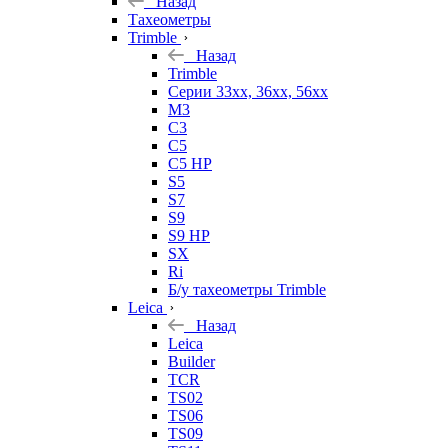
Назад
Тахеометры
Trimble
Назад
Trimble
Серии 33xx, 36xx, 56xx
M3
C3
C5
C5 HP
S5
S7
S9
S9 HP
SX
Ri
Б/у тахеометры Trimble
Leica
Назад
Leica
Builder
TCR
TS02
TS06
TS09