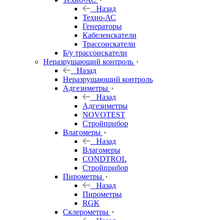
Назад
Техно-АС
Генераторы
Кабелеискатели
Трассоискатели
Б/у трассоискатели
Неразрушающий контроль
Назад
Неразрушающий контроль
Адгезиметры
Назад
Адгезиметры
NOVOTEST
Стройприбор
Влагомеры
Назад
Влагомеры
CONDTROL
Стройприбор
Пирометры
Назад
Пирометры
RGK
Склерометры