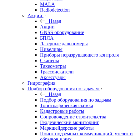
MALA
Radiodetection
Акции
Назад
Акции
GNSS оборудование
БПЛА
Лазерные дальномеры
Нивелиры
Приборы неразрушающего контроля
Сканеры
Тахеометры
Трассоискатели
Аксессуары
Гидрография
Подбор оборудования по задачам
Назад
Подбор оборудования по задачам
Топографическая съёмка
Кадастровые работы
Сопровождение строительства
Геодезический мониторинг
Маркшейдерские работы
Поиск подземных коммуникаций, утечек и
обрывов в них