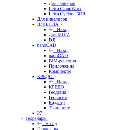
Для сканеров
Leica CloudWorx
Leica Cyclone 3DR
Для нивелиров
Для БПЛА
Назад
Для БПЛА
DJI
nanoCAD
Назад
nanoCAD
BIM-решения
Приложения
Комплекты
КРЕДО
Назад
КРЕДО
Геодезия
Геология
Кадастр
Транспорт
Р7
Георадары
Назад
Георадары