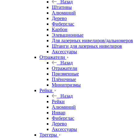
Назад
Штативы
Алюминий
Дерево
Фиберглас
Карбон
Элевационные
Для лазерных нивелиров/дальномеров
Штанги для лазерных нивелиров
Аксессуары
Отражатели
Назад
Отражатели
Призменные
Плёночные
Минипризмы
Рейки
Назад
Рейки
Алюминий
Инвар
Фиберглас
Дерево
Аксессуары
Трегеры