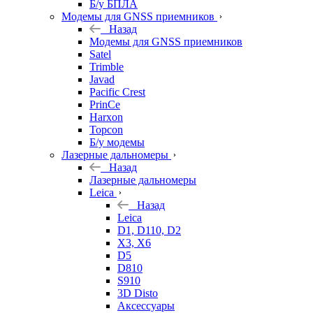
Б/у БПЛА
Модемы для GNSS приемников
Назад
Модемы для GNSS приемников
Satel
Trimble
Javad
Pacific Crest
PrinCe
Harxon
Topcon
Б/у модемы
Лазерные дальномеры
Назад
Лазерные дальномеры
Leica
Назад
Leica
D1, D110, D2
X3, X6
D5
D810
S910
3D Disto
Аксессуары