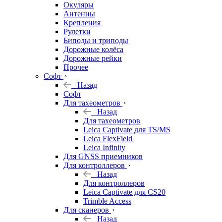
Окуляры
Антенны
Крепления
Рулетки
Биподы и триподы
Дорожные колёса
Дорожные рейки
Прочее
Софт
Назад
Софт
Для тахеометров
Назад
Для тахеометров
Leica Captivate для TS/MS
Leica FlexField
Leica Infinity
Для GNSS приемников
Для контроллеров
Назад
Для контроллеров
Leica Captivate для CS20
Trimble Access
Для сканеров
Назад