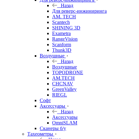
Назад
Для реверс-инжиниринга
AM. TECH
Scantech
SHINING 3D
Exametra
RangeVision
Scanform
Thunk3D
Воздушные
Назад
Воздушные
TOPODRONE
AM.TECH
CHCNAV
GreenValley
RIEGL
Софт
Аксессуары
Назад
Аксессуары
OmniSLAM
Сканеры б/у
Тахеометры