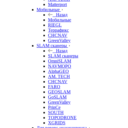
Matterport
Мобильные
Назад
Мобильные
RIEGL
Террафикс
CHCNAV
GreenValley
SLAM сканеры
Назад
SLAM сканеры
OmniSLAM
NAVMOPO
AlphaGEO
AM. TECH
CHCNAV
FARO
GEOSLAM
GoSLAM
GreenValley
PrinCe
SOUTH
TOPODRONE
XGRIDS
Для реверс-инжиниринга