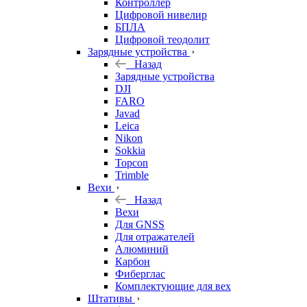
Контроллер
Цифровой нивелир
БПЛА
Цифровой теодолит
Зарядные устройства
Назад
Зарядные устройства
DJI
FARO
Javad
Leica
Nikon
Sokkia
Topcon
Trimble
Вехи
Назад
Вехи
Для GNSS
Для отражателей
Алюминий
Карбон
Фиберглас
Комплектующие для вех
Штативы