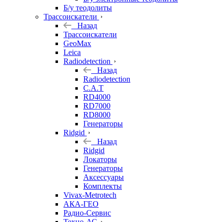
Б/у теодолиты
Трассоискатели
Назад
Трассоискатели
GeoMax
Leica
Radiodetection
Назад
Radiodetection
C.A.T
RD4000
RD7000
RD8000
Генераторы
Ridgid
Назад
Ridgid
Локаторы
Генераторы
Аксессуары
Комплекты
Vivax-Metrotech
АКА-ГЕО
Радио-Сервис
Техно-АС