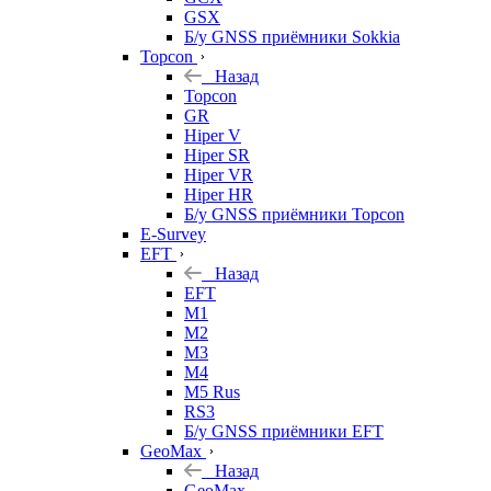
GSX
Б/у GNSS приёмники Sokkia
Topcon
Назад
Topcon
GR
Hiper V
Hiper SR
Hiper VR
Hiper HR
Б/у GNSS приёмники Topcon
E-Survey
EFT
Назад
EFT
M1
M2
M3
M4
M5 Rus
RS3
Б/у GNSS приёмники EFT
GeoMax
Назад
GeoMax