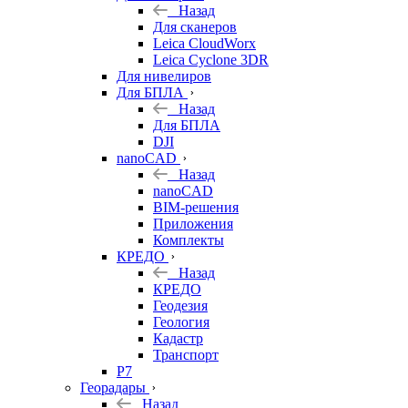
Назад
Для сканеров
Leica CloudWorx
Leica Cyclone 3DR
Для нивелиров
Для БПЛА
Назад
Для БПЛА
DJI
nanoCAD
Назад
nanoCAD
BIM-решения
Приложения
Комплекты
КРЕДО
Назад
КРЕДО
Геодезия
Геология
Кадастр
Транспорт
Р7
Георадары
Назад