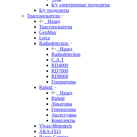
Б/у электронные теодолиты
Б/у теодолиты
Трассоискатели
Назад
Трассоискатели
GeoMax
Leica
Radiodetection
Назад
Radiodetection
C.A.T
RD4000
RD7000
RD8000
Генераторы
Ridgid
Назад
Ridgid
Локаторы
Генераторы
Аксессуары
Комплекты
Vivax-Metrotech
АКА-ГЕО
Радио-Сервис