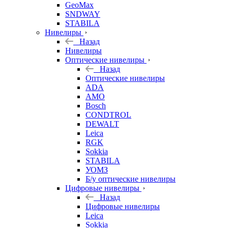
GeoMax
SNDWAY
STABILA
Нивелиры
Назад
Нивелиры
Оптические нивелиры
Назад
Оптические нивелиры
ADA
AMO
Bosch
CONDTROL
DEWALT
Leica
RGK
Sokkia
STABILA
УОМЗ
Б/у оптические нивелиры
Цифровые нивелиры
Назад
Цифровые нивелиры
Leica
Sokkia