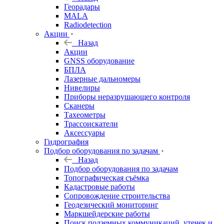
Георадары
MALA
Radiodetection
Акции
Назад
Акции
GNSS оборудование
БПЛА
Лазерные дальномеры
Нивелиры
Приборы неразрушающего контроля
Сканеры
Тахеометры
Трассоискатели
Аксессуары
Гидрография
Подбор оборудования по задачам
Назад
Подбор оборудования по задачам
Топографическая съёмка
Кадастровые работы
Сопровождение строительства
Геодезический мониторинг
Маркшейдерские работы
Поиск подземных коммуникаций, утечек и