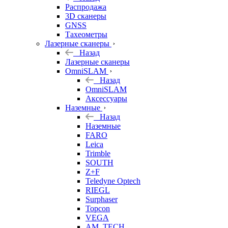
б/у
Распродажа
3D сканеры
GNSS
Тахеометры
Лазерные сканеры
Назад
Лазерные сканеры
OmniSLAM
Назад
OmniSLAM
Аксессуары
Наземные
Назад
Наземные
FARO
Leica
Trimble
SOUTH
Z+F
Teledyne Optech
RIEGL
Surphaser
Topcon
VEGA
AM. TECH