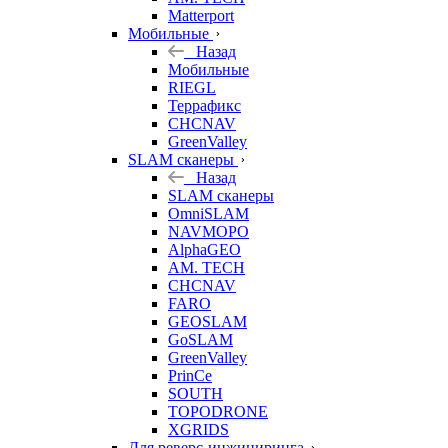
Matterport
Мобильные
Назад
Мобильные
RIEGL
Террафикс
CHCNAV
GreenValley
SLAM сканеры
Назад
SLAM сканеры
OmniSLAM
NAVMOPO
AlphaGEO
AM. TECH
CHCNAV
FARO
GEOSLAM
GoSLAM
GreenValley
PrinCe
SOUTH
TOPODRONE
XGRIDS
Для реверс-инжиниринга