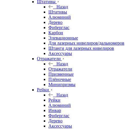
Штативы
Назад
Штативы
Алюминий
Дерево
Фиберглас
Карбон
Элевационные
Для лазерных нивелиров/дальномеров
Штанги для лазерных нивелиров
Аксессуары
Отражатели
Назад
Отражатели
Призменные
Плёночные
Минипризмы
Рейки
Назад
Рейки
Алюминий
Инвар
Фиберглас
Дерево
Аксессуары