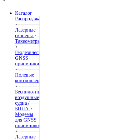
Каталог
Распродажа
Лазерные
сканеры
Тахеометры
Геодезические
GNSS
приемники
Полевые
контроллеры
Беспилотные
воздушные
судна /
БПЛА
Модемы
для GNSS
приемников
Лазерные