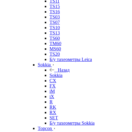
TS11
TS15
TS16
TS03
TS07
TS10
TS13
TS60
TM60
MS60
TS20
Б/у тахеометры Leica
Sokkia
Назад
Sokkia
CX
FX
iM
iX
R
RK
RX
SET
Б/у тахеометры Sokkia
Topcon