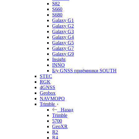
S82
S660
S680
Galaxy G1
Galaxy G2
Galaxy G3
Galaxy G4
Galaxy G5
Galaxy G7
Galaxy G9
Insight
INNO
Б/у GNSS приёмники SOUTH
STEC
RGK
4GNSS
Geobox
NAVMOPO
Trimble
Назад
Trimble
5700
GeoXR
R2
R4