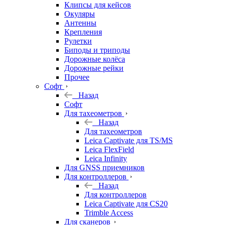
Клипсы для кейсов
Окуляры
Антенны
Крепления
Рулетки
Биподы и триподы
Дорожные колёса
Дорожные рейки
Прочее
Софт
Назад
Софт
Для тахеометров
Назад
Для тахеометров
Leica Captivate для TS/MS
Leica FlexField
Leica Infinity
Для GNSS приемников
Для контроллеров
Назад
Для контроллеров
Leica Captivate для CS20
Trimble Access
Для сканеров