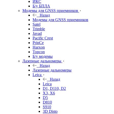
ИКС
Б/у БПЛА
Модемы для GNSS приемников
Назад
Модемы для GNSS приемников
Satel
Trimble
Javad
Pacific Crest
PrinCe
Harxon
Topcon
Б/у модемы
Лазерные дальномеры
Назад
Лазерные дальномеры
Leica
Назад
Leica
D1, D110, D2
X3, X6
D5
D810
S910
3D Disto