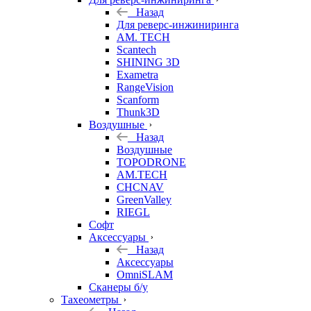
Назад
Для реверс-инжиниринга
AM. TECH
Scantech
SHINING 3D
Exametra
RangeVision
Scanform
Thunk3D
Воздушные
Назад
Воздушные
TOPODRONE
AM.TECH
CHCNAV
GreenValley
RIEGL
Софт
Аксессуары
Назад
Аксессуары
OmniSLAM
Сканеры б/у
Тахеометры