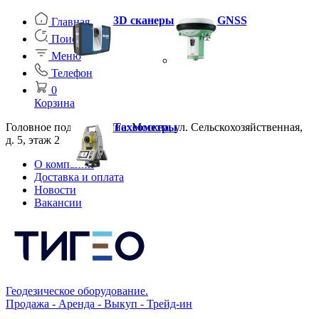
3D сканеры
GNSS
Главная
Поиск
Меню
Телефон
0
Корзина
Головное подразделение: Москва, ул. Сельскохозяйственная,
Тахеометры
д. 5, этаж 2
О компании
Доставка и оплата
Новости
Вакансии
Геодезическое оборудование.
Продажа - Аренда - Выкуп - Трейд-ин