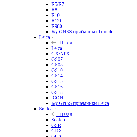
R5/R7
R8
R10
R12i
R980
Б/у GNSS приёмники Trimble
Leica
Назад
Leica
GX/ATX
GS07
GS08
GS10
GS14
GS15
GS16
GS18
iCON
Б/у GNSS приёмники Leica
Sokkia
Назад
Sokkia
GSR
GRX
GCX