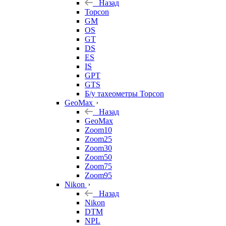
Назад
Topcon
GM
OS
GT
DS
ES
IS
GPT
GTS
Б/у тахеометры Topcon
GeoMax
Назад
GeoMax
Zoom10
Zoom25
Zoom30
Zoom50
Zoom75
Zoom95
Nikon
Назад
Nikon
DTM
NPL