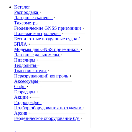
Каталог
Распродажа
Лазерные сканеры
Тахеометры
Геодезические GNSS приемники
Полевые контроллеры
Беспилотные воздушные судна /
БПЛА
Модемы для GNSS приемников
Лазерные дальномеры
Нивелиры
Теодолиты
Трассоискатели
Неразрушающий контроль
Аксессуары
Софт
Георадары
Акции
Гидрография
Подбор оборудования по задачам
Архив
Геодезическое оборудование б/у