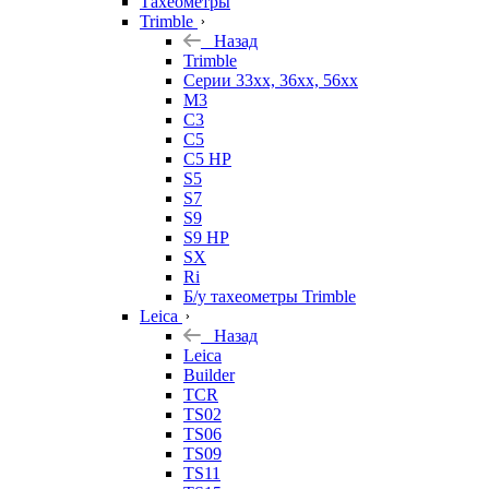
Тахеометры
Trimble
Назад
Trimble
Серии 33xx, 36xx, 56xx
M3
C3
C5
C5 HP
S5
S7
S9
S9 HP
SX
Ri
Б/у тахеометры Trimble
Leica
Назад
Leica
Builder
TCR
TS02
TS06
TS09
TS11