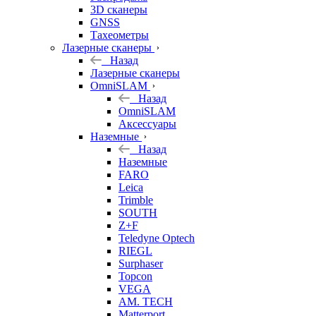
3D сканеры
GNSS
Тахеометры
Лазерные сканеры
Назад
Лазерные сканеры
OmniSLAM
Назад
OmniSLAM
Аксессуары
Наземные
Назад
Наземные
FARO
Leica
Trimble
SOUTH
Z+F
Teledyne Optech
RIEGL
Surphaser
Topcon
VEGA
AM. TECH
Matterport