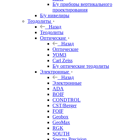
Б/у приборы вертикального
проектирования
Б/у нивелиры
Теодолиты
Назад
Теодолиты
Оптические
Назад
Оптические
УОМЗ
Carl Zeiss
Б/у оптические теодолиты
Электронные
Назад
Электронные
ADA
BOIF
CONDTROL
CST/Berger
FOIF
Geobox
GeoMax
RGK
SOUTH
Spectra Precision