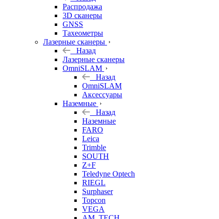
б/у
Распродажа
3D сканеры
GNSS
Тахеометры
Лазерные сканеры
Назад
Лазерные сканеры
OmniSLAM
Назад
OmniSLAM
Аксессуары
Наземные
Назад
Наземные
FARO
Leica
Trimble
SOUTH
Z+F
Teledyne Optech
RIEGL
Surphaser
Topcon
VEGA
AM. TECH