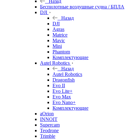
Назад
Беспилотные воздушные судна / БПЛА
DJI
Назад
DJI
Agras
Matrice
Mavic
Mini
Phantom
Комплектующие
Autel Robotics
Назад
Autel Robotics
Dragonfish
Evo II
Evo Lite+
Evo Max
Evo Nano+
Комплектующие
aOrion
INNOIT
Supercam
Teodrone
Trimble