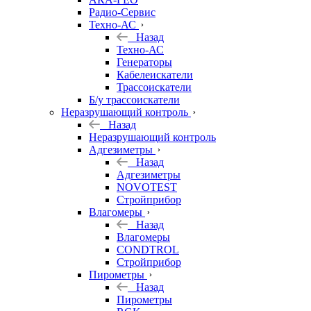
Радио-Сервис
Техно-АС
Назад
Техно-АС
Генераторы
Кабелеискатели
Трассоискатели
Б/у трассоискатели
Неразрушающий контроль
Назад
Неразрушающий контроль
Адгезиметры
Назад
Адгезиметры
NOVOTEST
Стройприбор
Влагомеры
Назад
Влагомеры
CONDTROL
Стройприбор
Пирометры
Назад
Пирометры