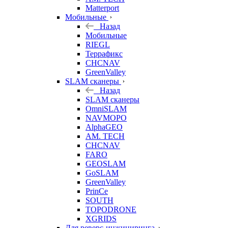
Matterport
Мобильные
Назад
Мобильные
RIEGL
Террафикс
CHCNAV
GreenValley
SLAM сканеры
Назад
SLAM сканеры
OmniSLAM
NAVMOPO
AlphaGEO
AM. TECH
CHCNAV
FARO
GEOSLAM
GoSLAM
GreenValley
PrinCe
SOUTH
TOPODRONE
XGRIDS
Для реверс-инжиниринга