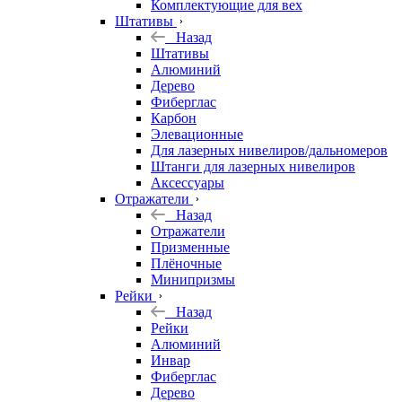
Комплектующие для вех
Штативы
Назад
Штативы
Алюминий
Дерево
Фиберглас
Карбон
Элевационные
Для лазерных нивелиров/дальномеров
Штанги для лазерных нивелиров
Аксессуары
Отражатели
Назад
Отражатели
Призменные
Плёночные
Минипризмы
Рейки
Назад
Рейки
Алюминий
Инвар
Фиберглас
Дерево