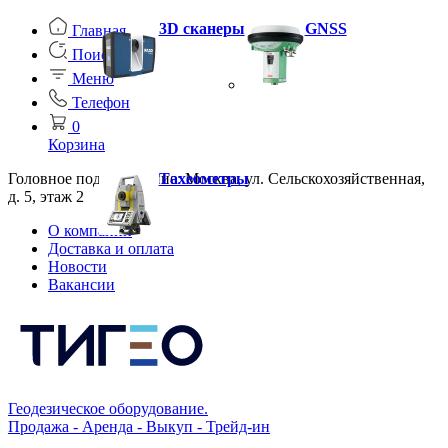
3D сканеры
GNSS
Главная
Поиск
Меню
Телефон
0
Корзина
Головное подразделение: Москва, ул. Сельскохозяйственная,
Тахеометры
д. 5, этаж 2
О компании
Доставка и оплата
Новости
Вакансии
Геодезическое оборудование.
Продажа - Аренда - Выкуп - Трейд-ин