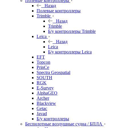
Полевые контроллеры
Назад
Полевые контроллеры
Trimble
Назад
Trimble
Б/у контроллеры Trimble
Leica
Назад
Leica
Б/у контроллеры Leica
EFT
Topcon
PrinCe
Spectra Geospatial
SOUTH
RGK
E-Survey
AlphaGEO
Archer
Blackview
Getac
Javad
Б/у контроллеры
Беспилотные воздушные судна / БПЛА