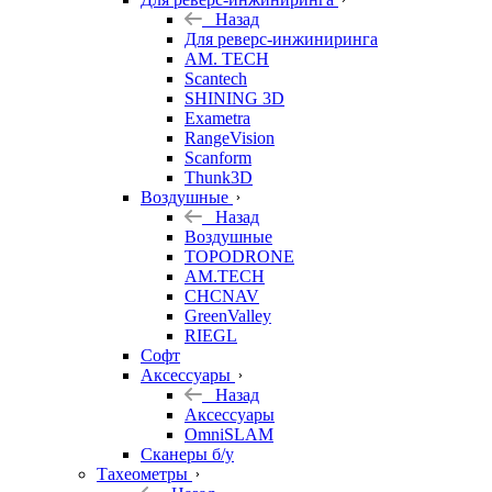
Назад
Для реверс-инжиниринга
AM. TECH
Scantech
SHINING 3D
Exametra
RangeVision
Scanform
Thunk3D
Воздушные
Назад
Воздушные
TOPODRONE
AM.TECH
CHCNAV
GreenValley
RIEGL
Софт
Аксессуары
Назад
Аксессуары
OmniSLAM
Сканеры б/у
Тахеометры