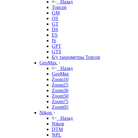
Назад
Topcon
GM
OS
GT
DS
ES
IS
GPT
GTS
Б/у тахеометры Topcon
GeoMax
Назад
GeoMax
Zoom10
Zoom25
Zoom30
Zoom50
Zoom75
Zoom95
Nikon
Назад
Nikon
DTM
NPL