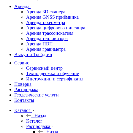
дальномеры
Аренда
Аренда 3D сканера
Нивелиры
Аренда GNSS приёмника
Аренда тахеометра
Теодолиты
Аренда цифрового нивелира
Аренда трассоискателя
Трассоискатели
Аренда тепловизора
Аренда ПВП
Неразрушающий
Аренда гравиметра
контроль
Выкуп и Трейд-ин
Аксессуары
Сервис
Софт
Сервисный центр
Георадары
Техподдержка и обучение
Инструкции и сертификаты
Акции
Поверка
Гидрография
Распродажа
Геодезические услуги
Подбор
Контакты
оборудования
по задачам
Каталог
Назад
Архив
Каталог
Геодезическое
Распродажа
оборудование
Назад