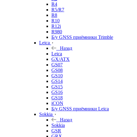
R4
R5/R7
R8
R10
R12i
R980
Б/у GNSS приёмники Trimble
Leica
Назад
Leica
GX/ATX
GS07
GS08
GS10
GS14
GS15
GS16
GS18
iCON
Б/у GNSS приёмники Leica
Sokkia
Назад
Sokkia
GSR
GRX