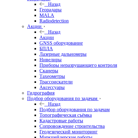
Назад
Георадары
MALA
Radiodetection
Акции
Назад
Акции
GNSS оборудование
БПЛА
Лазерные дальномеры
Нивелиры
Приборы неразрушающего контроля
Сканеры
Тахеометры
Трассоискатели
Аксессуары
Гидрография
Подбор оборудования по задачам
Назад
Подбор оборудования по задачам
Топографическая съёмка
Кадастровые работы
Сопровождение строительства
Геодезический мониторинг
Маркшейдерские работы