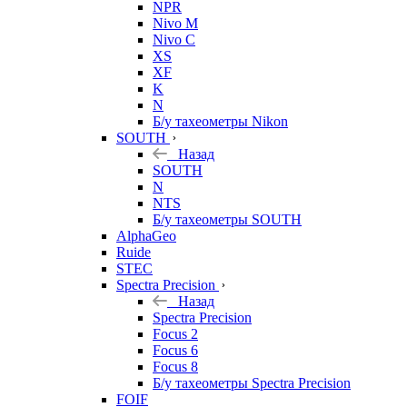
NPR
Nivo M
Nivo C
XS
XF
K
N
Б/у тахеометры Nikon
SOUTH
Назад
SOUTH
N
NTS
Б/у тахеометры SOUTH
AlphaGeo
Ruide
STEC
Spectra Precision
Назад
Spectra Precision
Focus 2
Focus 6
Focus 8
Б/у тахеометры Spectra Precision
FOIF