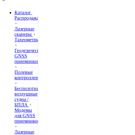
Каталог
Распродажа
Лазерные
сканеры
Тахеометры
Геодезические
GNSS
приемники
Полевые
контроллеры
Беспилотные
воздушные
судна /
БПЛА
Модемы
для GNSS
приемников
Лазерные