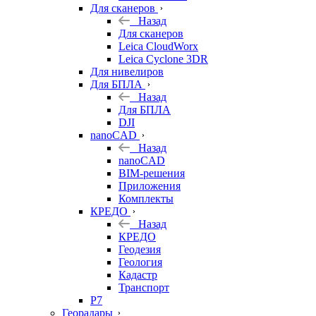
Для сканеров
Назад
Для сканеров
Leica CloudWorx
Leica Cyclone 3DR
Для нивелиров
Для БПЛА
Назад
Для БПЛА
DJI
nanoCAD
Назад
nanoCAD
BIM-решения
Приложения
Комплекты
КРЕДО
Назад
КРЕДО
Геодезия
Геология
Кадастр
Транспорт
Р7
Георадары