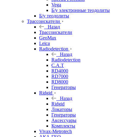
Vega
Б/у электронные теодолиты
Б/у теодолиты
Трассоискатели
Назад
Трассоискатели
GeoMax
Leica
Radiodetection
Назад
Radiodetection
C.A.T
RD4000
RD7000
RD8000
Генераторы
Ridgid
Назад
Ridgid
Локаторы
Генераторы
Аксессуары
Комплекты
Vivax-Metrotech
АКА-ГЕО