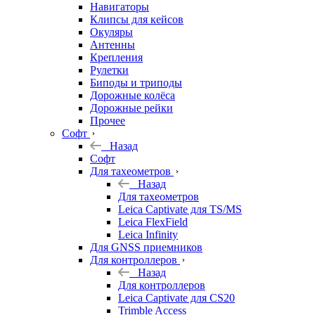
Навигаторы
Клипсы для кейсов
Окуляры
Антенны
Крепления
Рулетки
Биподы и триподы
Дорожные колёса
Дорожные рейки
Прочее
Софт
Назад
Софт
Для тахеометров
Назад
Для тахеометров
Leica Captivate для TS/MS
Leica FlexField
Leica Infinity
Для GNSS приемников
Для контроллеров
Назад
Для контроллеров
Leica Captivate для CS20
Trimble Access