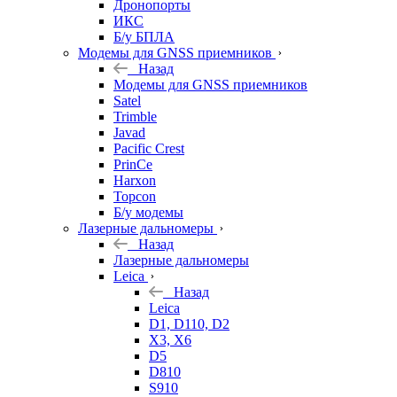
Дронопорты
ИКС
Б/у БПЛА
Модемы для GNSS приемников
Назад
Модемы для GNSS приемников
Satel
Trimble
Javad
Pacific Crest
PrinCe
Harxon
Topcon
Б/у модемы
Лазерные дальномеры
Назад
Лазерные дальномеры
Leica
Назад
Leica
D1, D110, D2
X3, X6
D5
D810
S910