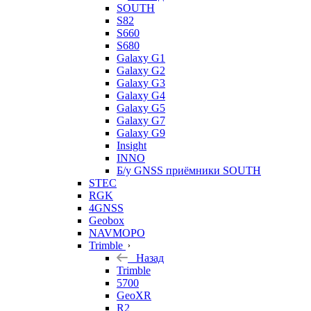
SOUTH
S82
S660
S680
Galaxy G1
Galaxy G2
Galaxy G3
Galaxy G4
Galaxy G5
Galaxy G7
Galaxy G9
Insight
INNO
Б/у GNSS приёмники SOUTH
STEC
RGK
4GNSS
Geobox
NAVMOPO
Trimble
Назад
Trimble
5700
GeoXR
R2