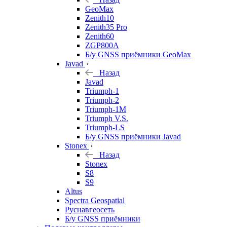
GeoMax
Zenith10
Zenith35 Pro
Zenith60
ZGP800A
Б/у GNSS приёмники GeoMax
Javad
Назад
Javad
Triumph-1
Triumph-2
Triumph-1M
Triumph V.S.
Triumph-LS
Б/у GNSS приёмники Javad
Stonex
Назад
Stonex
S8
S9
Altus
Spectra Geospatial
Руснавгеосеть
Б/у GNSS приёмники