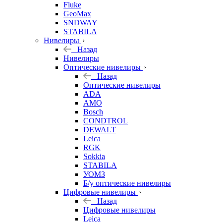
Fluke
GeoMax
SNDWAY
STABILA
Нивелиры
Назад
Нивелиры
Оптические нивелиры
Назад
Оптические нивелиры
ADA
AMO
Bosch
CONDTROL
DEWALT
Leica
RGK
Sokkia
STABILA
УОМЗ
Б/у оптические нивелиры
Цифровые нивелиры
Назад
Цифровые нивелиры
Leica