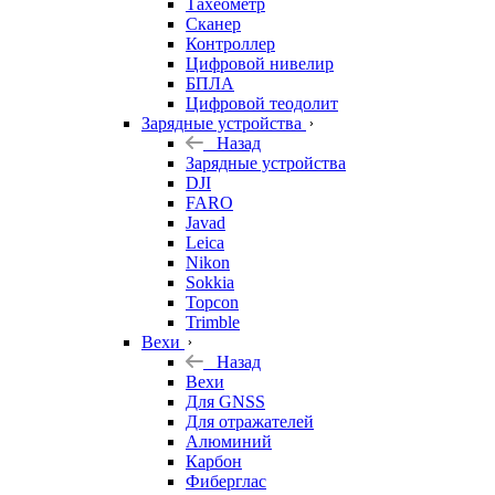
Тахеометр
Сканер
Контроллер
Цифровой нивелир
БПЛА
Цифровой теодолит
Зарядные устройства
Назад
Зарядные устройства
DJI
FARO
Javad
Leica
Nikon
Sokkia
Topcon
Trimble
Вехи
Назад
Вехи
Для GNSS
Для отражателей
Алюминий
Карбон
Фиберглас