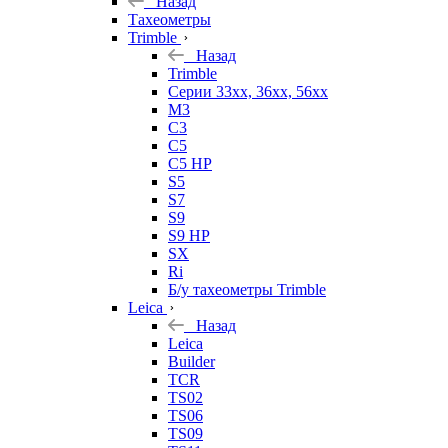
Назад
Тахеометры
Trimble
Назад
Trimble
Серии 33xx, 36xx, 56xx
M3
C3
C5
C5 HP
S5
S7
S9
S9 HP
SX
Ri
Б/у тахеометры Trimble
Leica
Назад
Leica
Builder
TCR
TS02
TS06
TS09