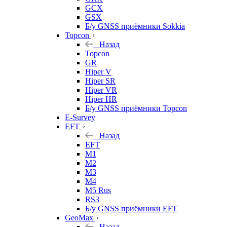
GCX
GSX
Б/у GNSS приёмники Sokkia
Topcon
Назад
Topcon
GR
Hiper V
Hiper SR
Hiper VR
Hiper HR
Б/у GNSS приёмники Topcon
E-Survey
EFT
Назад
EFT
M1
M2
M3
M4
M5 Rus
RS3
Б/у GNSS приёмники EFT
GeoMax
Назад