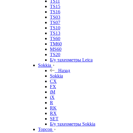
TS11
TS15
TS16
TS03
TS07
TS10
TS13
TS60
TM60
MS60
TS20
Б/у тахеометры Leica
Sokkia
Назад
Sokkia
CX
FX
iM
iX
R
RK
RX
SET
Б/у тахеометры Sokkia
Topcon