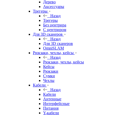
Дерево
Аксессуары
Трегеры
Назад
Трегеры
Без центрира
С центриром
Для 3D сканеров
Назад
Для 3D сканеров
OmniSLAM
Рюкзаки, чехлы, кейсы
Назад
Рюкзаки, чехлы, кейсы
Кейсы
Рюкзаки
Сумки
Чехлы
Кабели
Назад
Кабели
Антенные
Интерфейсные
Питания
Y-кабели