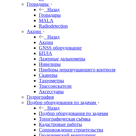
Георадары
Назад
Георадары
MALA
Radiodetection
Акции
Назад
Акции
GNSS оборудование
БПЛА
Лазерные дальномеры
Нивелиры
Приборы неразрушающего контроля
Сканеры
Тахеометры
Трассоискатели
Аксессуары
Гидрография
Подбор оборудования по задачам
Назад
Подбор оборудования по задачам
Топографическая съёмка
Кадастровые работы
Сопровождение строительства
Геодезический мониторинг