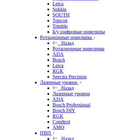
Leica
Sokkia
SOUTH
Topcon
Trimble
Б/у цифровые нивелиры
Ротационные нивелиры
Назад
Ротационные нивелиры
ADA
Bosch
Leica
RGK
Spectra Precision
Лазерные уровни
Назад
Лазерные уровни
ADA
Bosch Professional
Bosch DIY
RGK
Condtrol
AMO
ПВП
Назад