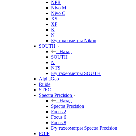
NPR
Nivo M
Nivo C
XS
XF
K
N
Б/у тахеометры Nikon
SOUTH
Назад
SOUTH
N
NTS
Б/у тахеометры SOUTH
AlphaGeo
Ruide
STEC
Spectra Precision
Назад
Spectra Precision
Focus 2
Focus 6
Focus 8
Б/у тахеометры Spectra Precision
FOIF