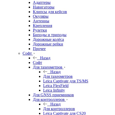
Адаптеры
Навигаторы
Клипсы для кейсов
Окуляры
Антенны
Крепления
Рулетки
Биподы и триподы
Дорожные колёса
Дорожные рейки
Прочее
Софт
Назад
Софт
Для тахеометров
Назад
Для тахеометров
Leica Captivate для TS/MS
Leica FlexField
Leica Infinity
Для GNSS приемников
Для контроллеров
Назад
Для контроллеров
Leica Captivate для CS20