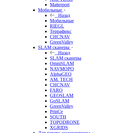
Matterport
Мобильные
Назад
Мобильные
RIEGL
Террафикс
CHCNAV
GreenValley
SLAM сканеры
Назад
SLAM сканеры
OmniSLAM
NAVMOPO
AlphaGEO
AM. TECH
CHCNAV
FARO
GEOSLAM
GoSLAM
GreenValley
PrinCe
SOUTH
TOPODRONE
XGRIDS
Для реверс-инжиниринга