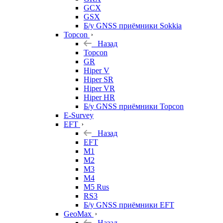
GCX
GSX
Б/у GNSS приёмники Sokkia
Topcon
Назад
Topcon
GR
Hiper V
Hiper SR
Hiper VR
Hiper HR
Б/у GNSS приёмники Topcon
E-Survey
EFT
Назад
EFT
M1
M2
M3
M4
M5 Rus
RS3
Б/у GNSS приёмники EFT
GeoMax
Назад