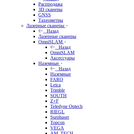
б/у
Распродажа
3D сканеры
GNSS
Тахеометры
Лазерные сканеры
Назад
Лазерные сканеры
OmniSLAM
Назад
OmniSLAM
Аксессуары
Наземные
Назад
Наземные
FARO
Leica
Trimble
SOUTH
Z+F
Teledyne Optech
RIEGL
Surphaser
Topcon
VEGA
AM. TECH