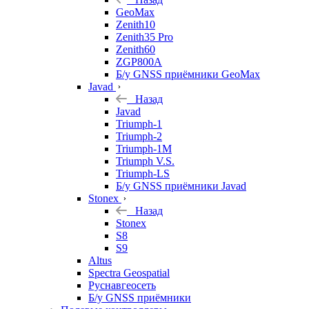
GeoMax
Zenith10
Zenith35 Pro
Zenith60
ZGP800A
Б/у GNSS приёмники GeoMax
Javad
Назад
Javad
Triumph-1
Triumph-2
Triumph-1M
Triumph V.S.
Triumph-LS
Б/у GNSS приёмники Javad
Stonex
Назад
Stonex
S8
S9
Altus
Spectra Geospatial
Руснавгеосеть
Б/у GNSS приёмники