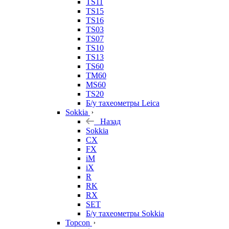
TS11
TS15
TS16
TS03
TS07
TS10
TS13
TS60
TM60
MS60
TS20
Б/у тахеометры Leica
Sokkia
Назад
Sokkia
CX
FX
iM
iX
R
RK
RX
SET
Б/у тахеометры Sokkia
Topcon