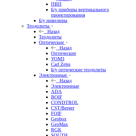
ПВП
Б/у приборы вертикального
проектирования
Б/у нивелиры
Теодолиты
Назад
Теодолиты
Оптические
Назад
Оптические
УОМЗ
Carl Zeiss
Б/у оптические теодолиты
Электронные
Назад
Электронные
ADA
BOIF
CONDTROL
CST/Berger
FOIF
Geobox
GeoMax
RGK
SOUTH