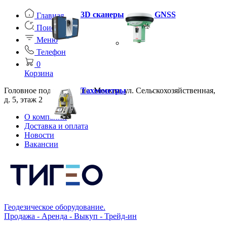
3D сканеры
GNSS
Главная
Поиск
Меню
Телефон
0
Корзина
Головное подразделение: Москва, ул. Сельскохозяйственная,
Тахеометры
д. 5, этаж 2
О компании
Доставка и оплата
Новости
Вакансии
Геодезическое оборудование.
Продажа - Аренда - Выкуп - Трейд-ин