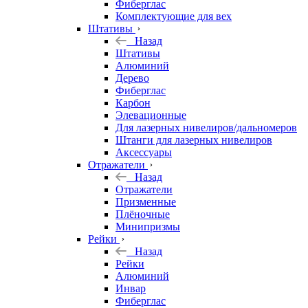
Фиберглас
Комплектующие для вех
Штативы
Назад
Штативы
Алюминий
Дерево
Фиберглас
Карбон
Элевационные
Для лазерных нивелиров/дальномеров
Штанги для лазерных нивелиров
Аксессуары
Отражатели
Назад
Отражатели
Призменные
Плёночные
Минипризмы
Рейки
Назад
Рейки
Алюминий
Инвар
Фиберглас