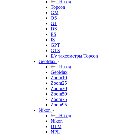
Назад
Topcon
GM
OS
GT
DS
ES
IS
GPT
GTS
Б/у тахеометры Topcon
GeoMax
Назад
GeoMax
Zoom10
Zoom25
Zoom30
Zoom50
Zoom75
Zoom95
Nikon
Назад
Nikon
DTM
NPL