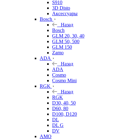
S910
3D Disto
Аксессуары
Bosch
Назад
Bosch
GLM 20, 30, 40
GLM 50, 500
GLM 150
Zamo
ADA
Назад
ADA
Cosmo
Cosmo Mini
RGK
Назад
RGK
D30, 40, 50
D60, 80
D100, D120
DL
DL G
DV
AMO