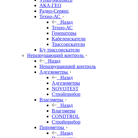
АКА-ГЕО
Радио-Сервис
Техно-АС
Назад
Техно-АС
Генераторы
Кабелеискатели
Трассоискатели
Б/у трассоискатели
Неразрушающий контроль
Назад
Неразрушающий контроль
Адгезиметры
Назад
Адгезиметры
NOVOTEST
Стройприбор
Влагомеры
Назад
Влагомеры
CONDTROL
Стройприбор
Пирометры
Назад