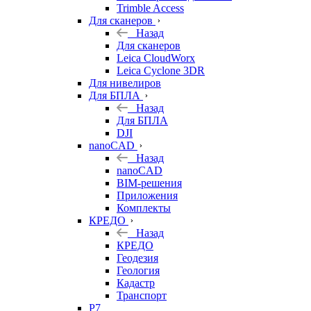
Trimble Access
Для сканеров
Назад
Для сканеров
Leica CloudWorx
Leica Cyclone 3DR
Для нивелиров
Для БПЛА
Назад
Для БПЛА
DJI
nanoCAD
Назад
nanoCAD
BIM-решения
Приложения
Комплекты
КРЕДО
Назад
КРЕДО
Геодезия
Геология
Кадастр
Транспорт
Р7