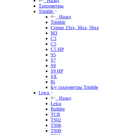
Назад
Тахеометры
Trimble
Назад
Trimble
Серии 33xx, 36xx, 56xx
M3
C3
C5
C5 HP
S5
S7
S9
S9 HP
SX
Ri
Б/у тахеометры Trimble
Leica
Назад
Leica
Builder
TCR
TS02
TS06
TS09