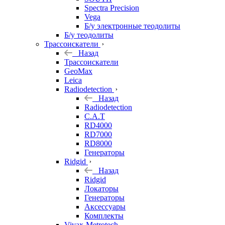
Spectra Precision
Vega
Б/у электронные теодолиты
Б/у теодолиты
Трассоискатели
Назад
Трассоискатели
GeoMax
Leica
Radiodetection
Назад
Radiodetection
C.A.T
RD4000
RD7000
RD8000
Генераторы
Ridgid
Назад
Ridgid
Локаторы
Генераторы
Аксессуары
Комплекты
Vivax-Metrotech