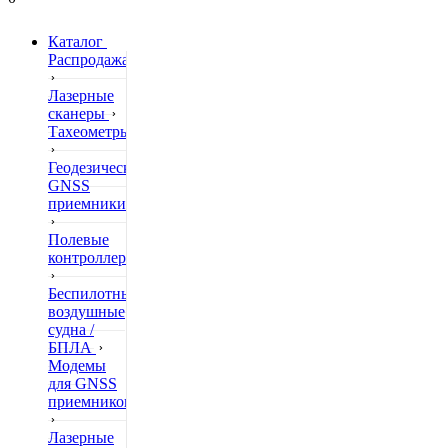
Каталог
Распродажа
Лазерные
сканеры
Тахеометры
Геодезические
GNSS
приемники
Полевые
контроллеры
Беспилотные
воздушные
судна /
БПЛА
Модемы
для GNSS
приемников
Лазерные