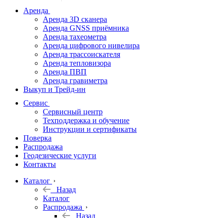
дальномеры
Аренда
Аренда 3D сканера
Нивелиры
Аренда GNSS приёмника
Аренда тахеометра
Теодолиты
Аренда цифрового нивелира
Аренда трассоискателя
Трассоискатели
Аренда тепловизора
Аренда ПВП
Неразрушающий
Аренда гравиметра
контроль
Выкуп и Трейд-ин
Аксессуары
Сервис
Софт
Сервисный центр
Георадары
Техподдержка и обучение
Инструкции и сертификаты
Акции
Поверка
Гидрография
Распродажа
Геодезические услуги
Подбор
Контакты
оборудования
по задачам
Каталог
Назад
Архив
Каталог
Геодезическое
Распродажа
оборудование
Назад