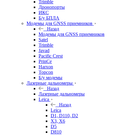
Trimble
Дронопорты
ИКС
Б/у БПЛА
Модемы для GNSS приемников
Назад
Модемы для GNSS приемников
Satel
Trimble
Javad
Pacific Crest
PrinCe
Harxon
Topcon
Б/у модемы
Лазерные дальномеры
Назад
Лазерные дальномеры
Leica
Назад
Leica
D1, D110, D2
X3, X6
D5
D810