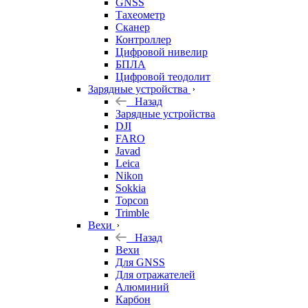
GNSS
Тахеометр
Сканер
Контроллер
Цифровой нивелир
БПЛА
Цифровой теодолит
Зарядные устройства
Назад
Зарядные устройства
DJI
FARO
Javad
Leica
Nikon
Sokkia
Topcon
Trimble
Вехи
Назад
Вехи
Для GNSS
Для отражателей
Алюминий
Карбон