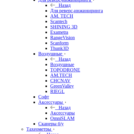
Назад
Для реверс-инжиниринга
AM. TECH
Scantech
SHINING 3D
Exametra
RangeVision
Scanform
Thunk3D
Воздушные
Назад
Воздушные
TOPODRONE
AM.TECH
CHCNAV
GreenValley
RIEGL
Софт
Аксессуары
Назад
Аксессуары
OmniSLAM
Сканеры б/у
Тахеометры