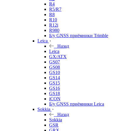
R4
R5/R7
R8
R10
R12i
R980
Б/у GNSS приёмники Trimble
Leica
Назад
Leica
GX/ATX
GS07
GS08
GS10
GS14
GS15
GS16
GS18
iCON
Б/у GNSS приёмники Leica
Sokkia
Назад
Sokkia
GSR
GRX