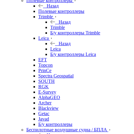
Полевые контроллеры
Назад
Полевые контроллеры
Trimble
Назад
Trimble
Б/у контроллеры Trimble
Leica
Назад
Leica
Б/у контроллеры Leica
EFT
Topcon
PrinCe
Spectra Geospatial
SOUTH
RGK
E-Survey
AlphaGEO
Archer
Blackview
Getac
Javad
Б/у контроллеры
Беспилотные воздушные судна / БПЛА