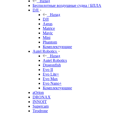
Назад
Беспилотные воздушные судна / БПЛА
DJI
Назад
DJI
Agras
Matrice
Mavic
Mini
Phantom
Комплектующие
Autel Robotics
Назад
Autel Robotics
Dragonfish
Evo II
Evo Lite+
Evo Max
Evo Nano+
Комплектующие
aOrion
DRONAX
INNOIT
Supercam
Teodrone