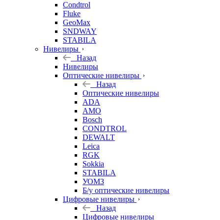
Condtrol
Fluke
GeoMax
SNDWAY
STABILA
Нивелиры
Назад
Нивелиры
Оптические нивелиры
Назад
Оптические нивелиры
ADA
AMO
Bosch
CONDTROL
DEWALT
Leica
RGK
Sokkia
STABILA
УОМЗ
Б/у оптические нивелиры
Цифровые нивелиры
Назад
Цифровые нивелиры