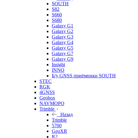
SOUTH
S82
S660
S680
Galaxy G1
Galaxy G2
Galaxy G3
Galaxy G4
Galaxy G5
Galaxy G7
Galaxy G9
Insight
INNO
Б/у GNSS приёмники SOUTH
STEC
RGK
4GNSS
Geobox
NAVMOPO
Trimble
Назад
Trimble
5700
GeoXR
R2