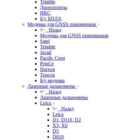
Trimble
Дронопорты
ИКС
Б/у БПЛА
Модемы для GNSS приемников
Назад
Модемы для GNSS приемников
Satel
Trimble
Javad
Pacific Crest
PrinCe
Harxon
Topcon
Б/у модемы
Лазерные дальномеры
Назад
Лазерные дальномеры
Leica
Назад
Leica
D1, D110, D2
X3, X6
D5
D810