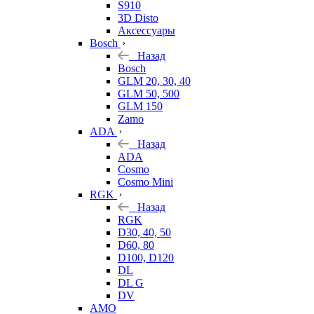
S910
3D Disto
Аксессуары
Bosch
Назад
Bosch
GLM 20, 30, 40
GLM 50, 500
GLM 150
Zamo
ADA
Назад
ADA
Cosmo
Cosmo Mini
RGK
Назад
RGK
D30, 40, 50
D60, 80
D100, D120
DL
DL G
DV
AMO