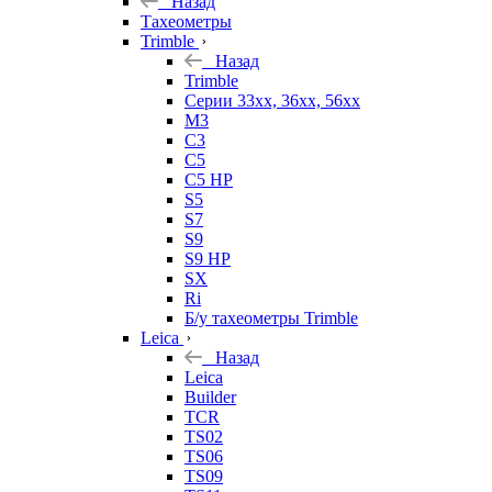
Назад
Тахеометры
Trimble
Назад
Trimble
Серии 33xx, 36xx, 56xx
M3
C3
C5
C5 HP
S5
S7
S9
S9 HP
SX
Ri
Б/у тахеометры Trimble
Leica
Назад
Leica
Builder
TCR
TS02
TS06
TS09