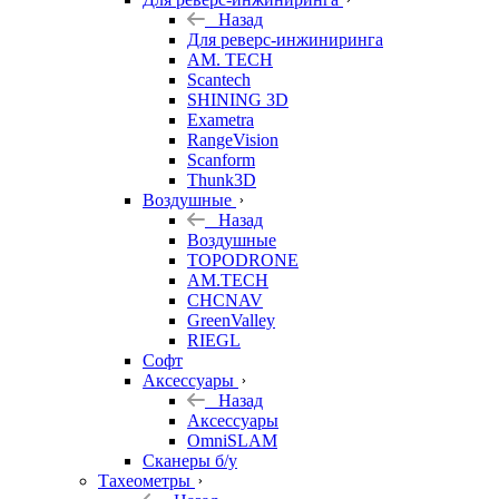
Назад
Для реверс-инжиниринга
AM. TECH
Scantech
SHINING 3D
Exametra
RangeVision
Scanform
Thunk3D
Воздушные
Назад
Воздушные
TOPODRONE
AM.TECH
CHCNAV
GreenValley
RIEGL
Софт
Аксессуары
Назад
Аксессуары
OmniSLAM
Сканеры б/у
Тахеометры