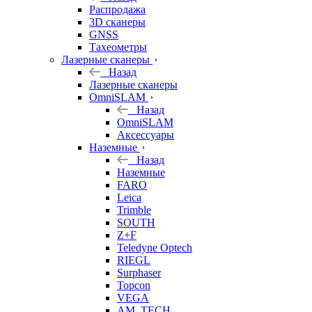
б/у
Распродажа
3D сканеры
GNSS
Тахеометры
Лазерные сканеры
Назад
Лазерные сканеры
OmniSLAM
Назад
OmniSLAM
Аксессуары
Наземные
Назад
Наземные
FARO
Leica
Trimble
SOUTH
Z+F
Teledyne Optech
RIEGL
Surphaser
Topcon
VEGA
AM. TECH