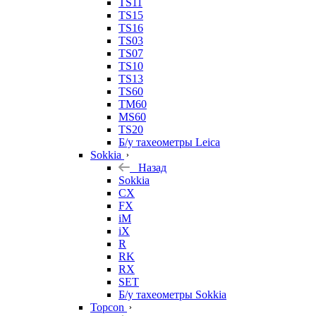
TS11
TS15
TS16
TS03
TS07
TS10
TS13
TS60
TM60
MS60
TS20
Б/у тахеометры Leica
Sokkia
Назад
Sokkia
CX
FX
iM
iX
R
RK
RX
SET
Б/у тахеометры Sokkia
Topcon