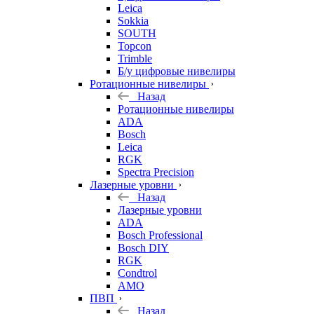
Leica
Sokkia
SOUTH
Topcon
Trimble
Б/у цифровые нивелиры
Ротационные нивелиры
Назад
Ротационные нивелиры
ADA
Bosch
Leica
RGK
Spectra Precision
Лазерные уровни
Назад
Лазерные уровни
ADA
Bosch Professional
Bosch DIY
RGK
Condtrol
AMO
ПВП
Назад