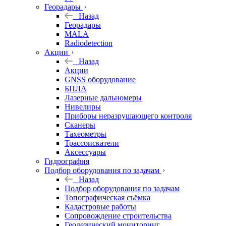
Георадары
Назад
Георадары
MALA
Radiodetection
Акции
Назад
Акции
GNSS оборудование
БПЛА
Лазерные дальномеры
Нивелиры
Приборы неразрушающего контроля
Сканеры
Тахеометры
Трассоискатели
Аксессуары
Гидрография
Подбор оборудования по задачам
Назад
Подбор оборудования по задачам
Топографическая съёмка
Кадастровые работы
Сопровождение строительства
Геодезический мониторинг