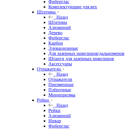
Фиберглас
Комплектующие для вех
Штативы
Назад
Штативы
Алюминий
Дерево
Фиберглас
Карбон
Элевационные
Для лазерных нивелиров/дальномеров
Штанги для лазерных нивелиров
Аксессуары
Отражатели
Назад
Отражатели
Призменные
Плёночные
Минипризмы
Рейки
Назад
Рейки
Алюминий
Инвар
Фиберглас