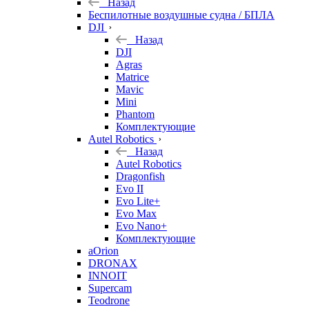
Назад
Беспилотные воздушные судна / БПЛА
DJI
Назад
DJI
Agras
Matrice
Mavic
Mini
Phantom
Комплектующие
Autel Robotics
Назад
Autel Robotics
Dragonfish
Evo II
Evo Lite+
Evo Max
Evo Nano+
Комплектующие
aOrion
DRONAX
INNOIT
Supercam
Teodrone