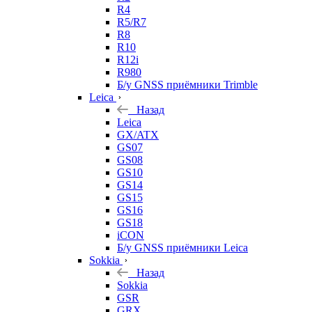
R4
R5/R7
R8
R10
R12i
R980
Б/у GNSS приёмники Trimble
Leica
Назад
Leica
GX/ATX
GS07
GS08
GS10
GS14
GS15
GS16
GS18
iCON
Б/у GNSS приёмники Leica
Sokkia
Назад
Sokkia
GSR
GRX