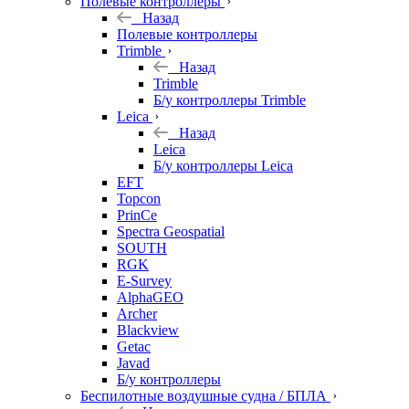
Полевые контроллеры
Назад
Полевые контроллеры
Trimble
Назад
Trimble
Б/у контроллеры Trimble
Leica
Назад
Leica
Б/у контроллеры Leica
EFT
Topcon
PrinCe
Spectra Geospatial
SOUTH
RGK
E-Survey
AlphaGEO
Archer
Blackview
Getac
Javad
Б/у контроллеры
Беспилотные воздушные судна / БПЛА