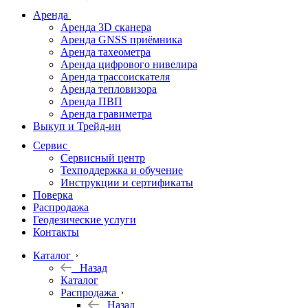
дальномеры
Аренда
Аренда 3D сканера
Нивелиры
Аренда GNSS приёмника
Аренда тахеометра
Теодолиты
Аренда цифрового нивелира
Аренда трассоискателя
Трассоискатели
Аренда тепловизора
Аренда ПВП
Неразрушающий
Аренда гравиметра
контроль
Выкуп и Трейд-ин
Аксессуары
Сервис
Софт
Сервисный центр
Георадары
Техподдержка и обучение
Инструкции и сертификаты
Акции
Поверка
Гидрография
Распродажа
Геодезические услуги
Подбор
Контакты
оборудования
по задачам
Каталог
Назад
Архив
Каталог
Геодезическое
Распродажа
оборудование
Назад