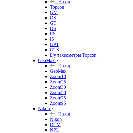
Назад
Topcon
GM
OS
GT
DS
ES
IS
GPT
GTS
Б/у тахеометры Topcon
GeoMax
Назад
GeoMax
Zoom10
Zoom25
Zoom30
Zoom50
Zoom75
Zoom95
Nikon
Назад
Nikon
DTM
NPL