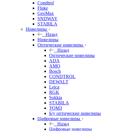
Condtrol
Fluke
GeoMax
SNDWAY
STABILA
Нивелиры
Назад
Нивелиры
Оптические нивелиры
Назад
Оптические нивелиры
ADA
AMO
Bosch
CONDTROL
DEWALT
Leica
RGK
Sokkia
STABILA
УОМЗ
Б/у оптические нивелиры
Цифровые нивелиры
Назад
Цифровые нивелиры