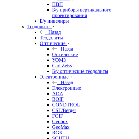
ПВП
Б/у приборы вертикального
проектирования
Б/у нивелиры
Теодолиты
Назад
Теодолиты
Оптические
Назад
Оптические
УОМЗ
Carl Zeiss
Б/у оптические теодолиты
Электронные
Назад
Электронные
ADA
BOIF
CONDTROL
CST/Berger
FOIF
Geobox
GeoMax
RGK
SOUTH