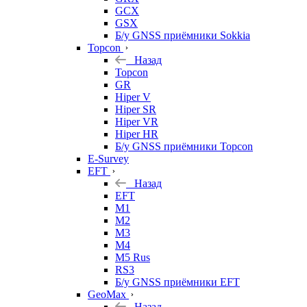
GCX
GSX
Б/у GNSS приёмники Sokkia
Topcon
Назад
Topcon
GR
Hiper V
Hiper SR
Hiper VR
Hiper HR
Б/у GNSS приёмники Topcon
E-Survey
EFT
Назад
EFT
M1
M2
M3
M4
M5 Rus
RS3
Б/у GNSS приёмники EFT
GeoMax
Назад