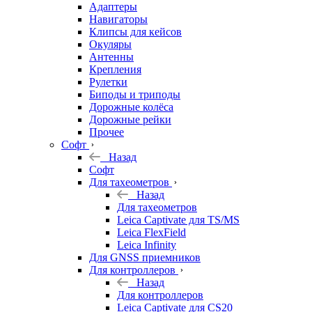
Адаптеры
Навигаторы
Клипсы для кейсов
Окуляры
Антенны
Крепления
Рулетки
Биподы и триподы
Дорожные колёса
Дорожные рейки
Прочее
Софт
Назад
Софт
Для тахеометров
Назад
Для тахеометров
Leica Captivate для TS/MS
Leica FlexField
Leica Infinity
Для GNSS приемников
Для контроллеров
Назад
Для контроллеров
Leica Captivate для CS20