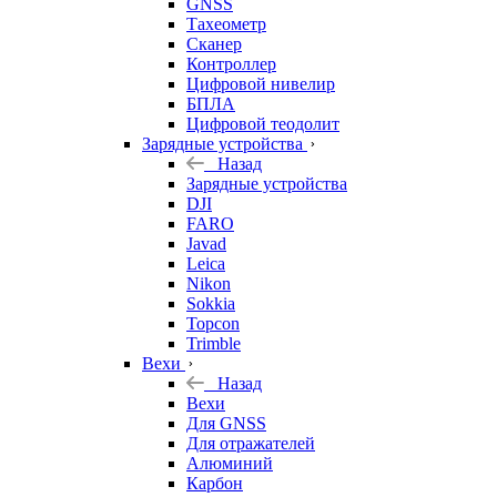
GNSS
Тахеометр
Сканер
Контроллер
Цифровой нивелир
БПЛА
Цифровой теодолит
Зарядные устройства
Назад
Зарядные устройства
DJI
FARO
Javad
Leica
Nikon
Sokkia
Topcon
Trimble
Вехи
Назад
Вехи
Для GNSS
Для отражателей
Алюминий
Карбон