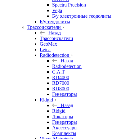
Spectra Precision
Vega
Б/у электронные теодолиты
Б/у теодолиты
Трассоискатели
Назад
Трассоискатели
GeoMax
Leica
Radiodetection
Назад
Radiodetection
C.A.T
RD4000
RD7000
RD8000
Генераторы
Ridgid
Назад
Ridgid
Локаторы
Генераторы
Аксессуары
Комплекты
Vivax-Metrotech