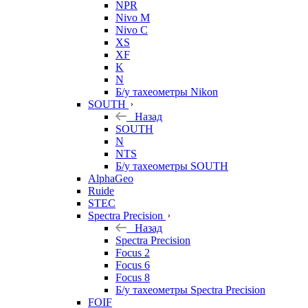
NPR
Nivo M
Nivo C
XS
XF
K
N
Б/у тахеометры Nikon
SOUTH
Назад
SOUTH
N
NTS
Б/у тахеометры SOUTH
AlphaGeo
Ruide
STEC
Spectra Precision
Назад
Spectra Precision
Focus 2
Focus 6
Focus 8
Б/у тахеометры Spectra Precision
FOIF