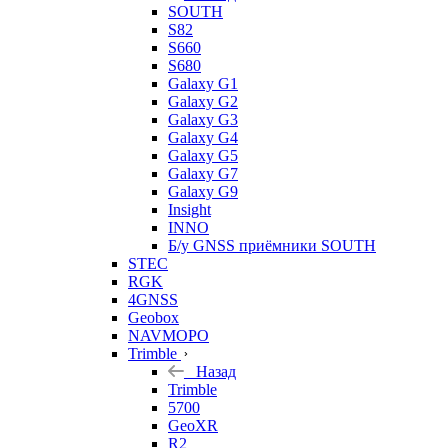
SOUTH
S82
S660
S680
Galaxy G1
Galaxy G2
Galaxy G3
Galaxy G4
Galaxy G5
Galaxy G7
Galaxy G9
Insight
INNO
Б/у GNSS приёмники SOUTH
STEC
RGK
4GNSS
Geobox
NAVMOPO
Trimble
Назад
Trimble
5700
GeoXR
R2