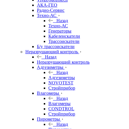
АКА-ГЕО
Радио-Сервис
Техно-АС
Назад
Техно-АС
Генераторы
Кабелеискатели
Трассоискатели
Б/у трассоискатели
Неразрушающий контроль
Назад
Неразрушающий контроль
Адгезиметры
Назад
Адгезиметры
NOVOTEST
Стройприбор
Влагомеры
Назад
Влагомеры
CONDTROL
Стройприбор
Пирометры
Назад