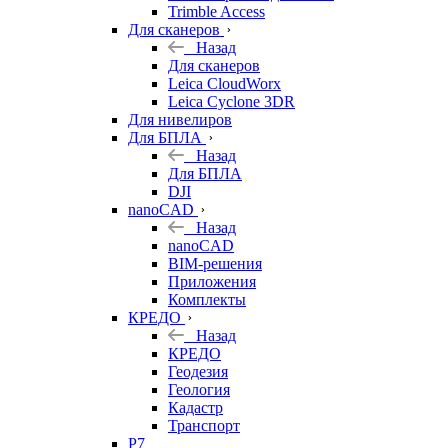
Trimble Access
Для сканеров
Назад
Для сканеров
Leica CloudWorx
Leica Cyclone 3DR
Для нивелиров
Для БПЛА
Назад
Для БПЛА
DJI
nanoCAD
Назад
nanoCAD
BIM-решения
Приложения
Комплекты
КРЕДО
Назад
КРЕДО
Геодезия
Геология
Кадастр
Транспорт
Р7