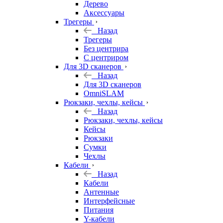
Дерево
Аксессуары
Трегеры
Назад
Трегеры
Без центрира
С центриром
Для 3D сканеров
Назад
Для 3D сканеров
OmniSLAM
Рюкзаки, чехлы, кейсы
Назад
Рюкзаки, чехлы, кейсы
Кейсы
Рюкзаки
Сумки
Чехлы
Кабели
Назад
Кабели
Антенные
Интерфейсные
Питания
Y-кабели