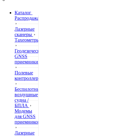
Каталог
Распродажа
Лазерные
сканеры
Тахеометры
Геодезические
GNSS
приемники
Полевые
контроллеры
Беспилотные
воздушные
судна /
БПЛА
Модемы
для GNSS
приемников
Лазерные