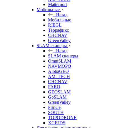
Matterport
Мобильные
Назад
Мобильные
RIEGL
Террафикс
CHCNAV
GreenValley
SLAM сканеры
Назад
SLAM сканеры
OmniSLAM
NAVMOPO
AlphaGEO
AM. TECH
CHCNAV
FARO
GEOSLAM
GoSLAM
GreenValley
PrinCe
SOUTH
TOPODRONE
XGRIDS
Для реверс-инжиниринга