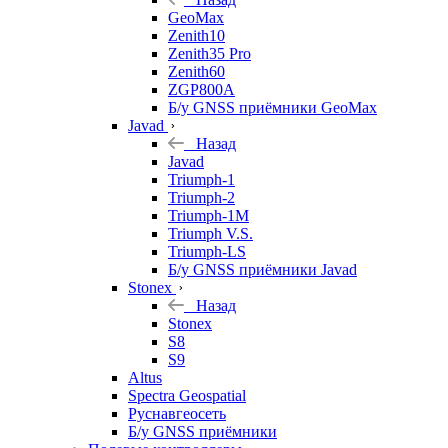
GeoMax
Zenith10
Zenith35 Pro
Zenith60
ZGP800A
Б/у GNSS приёмники GeoMax
Javad
Назад
Javad
Triumph-1
Triumph-2
Triumph-1M
Triumph V.S.
Triumph-LS
Б/у GNSS приёмники Javad
Stonex
Назад
Stonex
S8
S9
Altus
Spectra Geospatial
Руснавгеосеть
Б/у GNSS приёмники