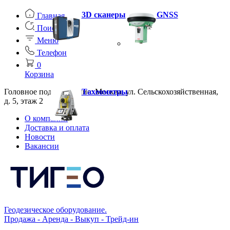
3D сканеры
GNSS
Главная
Поиск
Меню
Телефон
0
Корзина
Головное подразделение: Москва, ул. Сельскохозяйственная,
Тахеометры
д. 5, этаж 2
О компании
Доставка и оплата
Новости
Вакансии
Геодезическое оборудование.
Продажа - Аренда - Выкуп - Трейд-ин