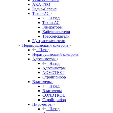
АКА-ГЕО
Радио-Сервис
Техно-АС
Назад
Техно-АС
Генераторы
Кабелеискатели
Трассоискатели
Б/у трассоискатели
Неразрушающий контроль
Назад
Неразрушающий контроль
Адгезиметры
Назад
Адгезиметры
NOVOTEST
Стройприбор
Влагомеры
Назад
Влагомеры
CONDTROL
Стройприбор
Пирометры
Назад