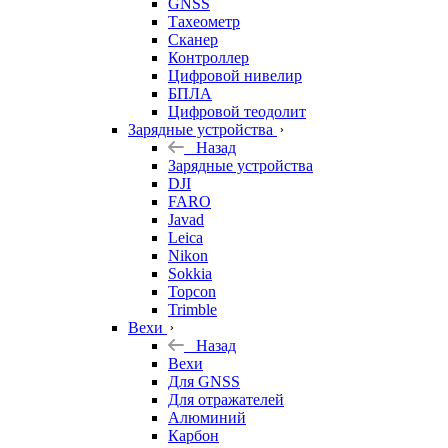
GNSS
Тахеометр
Сканер
Контроллер
Цифровой нивелир
БПЛА
Цифровой теодолит
Зарядные устройства
Назад
Зарядные устройства
DJI
FARO
Javad
Leica
Nikon
Sokkia
Topcon
Trimble
Вехи
Назад
Вехи
Для GNSS
Для отражателей
Алюминий
Карбон