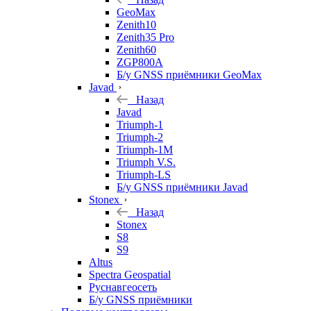
GeoMax
Zenith10
Zenith35 Pro
Zenith60
ZGP800A
Б/у GNSS приёмники GeoMax
Javad
Назад
Javad
Triumph-1
Triumph-2
Triumph-1M
Triumph V.S.
Triumph-LS
Б/у GNSS приёмники Javad
Stonex
Назад
Stonex
S8
S9
Altus
Spectra Geospatial
Руснавгеосеть
Б/у GNSS приёмники