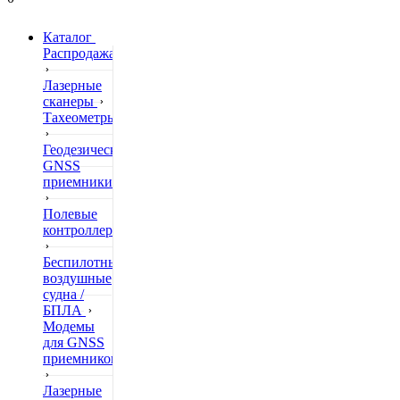
Каталог
Распродажа
Лазерные
сканеры
Тахеометры
Геодезические
GNSS
приемники
Полевые
контроллеры
Беспилотные
воздушные
судна /
БПЛА
Модемы
для GNSS
приемников
Лазерные