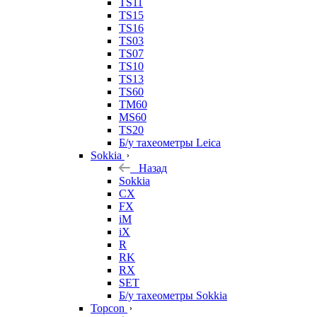
TS11
TS15
TS16
TS03
TS07
TS10
TS13
TS60
TM60
MS60
TS20
Б/у тахеометры Leica
Sokkia
Назад
Sokkia
CX
FX
iM
iX
R
RK
RX
SET
Б/у тахеометры Sokkia
Topcon