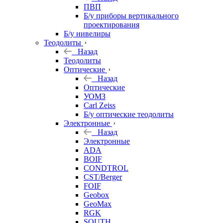
ПВП
Б/у приборы вертикального
проектирования
Б/у нивелиры
Теодолиты
Назад
Теодолиты
Оптические
Назад
Оптические
УОМЗ
Carl Zeiss
Б/у оптические теодолиты
Электронные
Назад
Электронные
ADA
BOIF
CONDTROL
CST/Berger
FOIF
Geobox
GeoMax
RGK
SOUTH