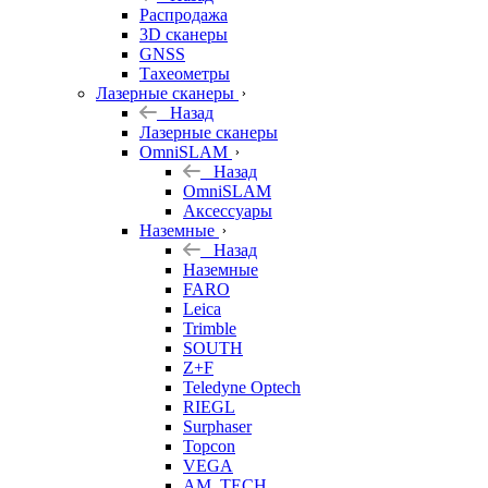
б/у
Распродажа
3D сканеры
GNSS
Тахеометры
Лазерные сканеры
Назад
Лазерные сканеры
OmniSLAM
Назад
OmniSLAM
Аксессуары
Наземные
Назад
Наземные
FARO
Leica
Trimble
SOUTH
Z+F
Teledyne Optech
RIEGL
Surphaser
Topcon
VEGA
AM. TECH