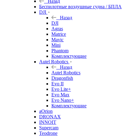
Назад
Беспилотные воздушные судна / БПЛА
DJI
Назад
DJI
Agras
Matrice
Mavic
Mini
Phantom
Комплектующие
Autel Robotics
Назад
Autel Robotics
Dragonfish
Evo II
Evo Lite+
Evo Max
Evo Nano+
Комплектующие
aOrion
DRONAX
INNOIT
Supercam
Teodrone