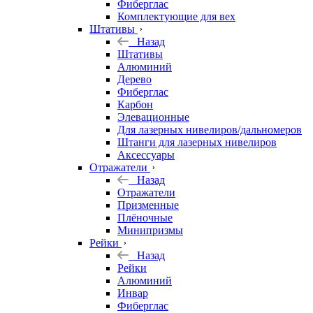
Фиберглас
Комплектующие для вех
Штативы
Назад
Штативы
Алюминий
Дерево
Фиберглас
Карбон
Элевационные
Для лазерных нивелиров/дальномеров
Штанги для лазерных нивелиров
Аксессуары
Отражатели
Назад
Отражатели
Призменные
Плёночные
Минипризмы
Рейки
Назад
Рейки
Алюминий
Инвар
Фиберглас