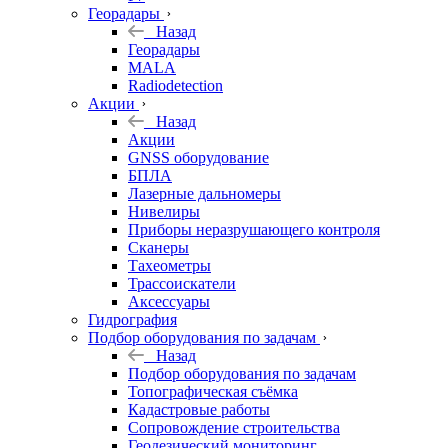
Георадары
Назад
Георадары
MALA
Radiodetection
Акции
Назад
Акции
GNSS оборудование
БПЛА
Лазерные дальномеры
Нивелиры
Приборы неразрушающего контроля
Сканеры
Тахеометры
Трассоискатели
Аксессуары
Гидрография
Подбор оборудования по задачам
Назад
Подбор оборудования по задачам
Топографическая съёмка
Кадастровые работы
Сопровождение строительства
Геодезический мониторинг