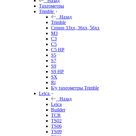
Назад
Тахеометры
Trimble
Назад
Trimble
Серии 33xx, 36xx, 56xx
M3
C3
C5
C5 HP
S5
S7
S9
S9 HP
SX
Ri
Б/у тахеометры Trimble
Leica
Назад
Leica
Builder
TCR
TS02
TS06
TS09