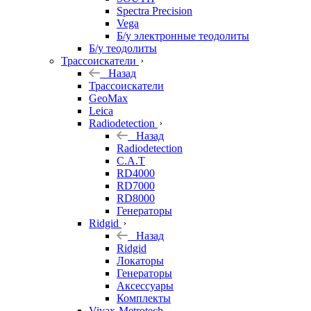
Spectra Precision
Vega
Б/у электронные теодолиты
Б/у теодолиты
Трассоискатели
Назад
Трассоискатели
GeoMax
Leica
Radiodetection
Назад
Radiodetection
C.A.T
RD4000
RD7000
RD8000
Генераторы
Ridgid
Назад
Ridgid
Локаторы
Генераторы
Аксессуары
Комплекты
Vivax-Metrotech