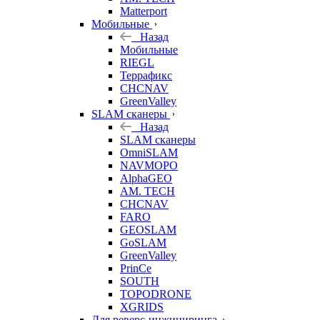
Matterport
Мобильные
Назад
Мобильные
RIEGL
Террафикс
CHCNAV
GreenValley
SLAM сканеры
Назад
SLAM сканеры
OmniSLAM
NAVMOPO
AlphaGEO
AM. TECH
CHCNAV
FARO
GEOSLAM
GoSLAM
GreenValley
PrinCe
SOUTH
TOPODRONE
XGRIDS
Для реверс-инжиниринга