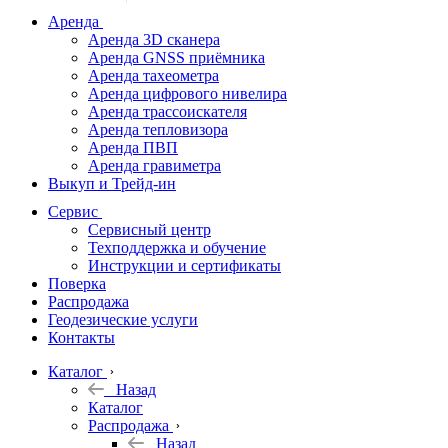
дальномеры
Аренда
Аренда 3D сканера
Нивелиры
Аренда GNSS приёмника
Аренда тахеометра
Теодолиты
Аренда цифрового нивелира
Аренда трассоискателя
Трассоискатели
Аренда тепловизора
Аренда ПВП
Неразрушающий
Аренда гравиметра
контроль
Выкуп и Трейд-ин
Аксессуары
Сервис
Софт
Сервисный центр
Георадары
Техподдержка и обучение
Инструкции и сертификаты
Акции
Поверка
Гидрография
Распродажа
Геодезические услуги
Подбор
Контакты
оборудования
по задачам
Каталог
Назад
Архив
Каталог
Геодезическое
Распродажа
оборудование
Назад