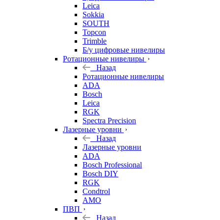
Leica
Sokkia
SOUTH
Topcon
Trimble
Б/у цифровые нивелиры
Ротационные нивелиры
Назад
Ротационные нивелиры
ADA
Bosch
Leica
RGK
Spectra Precision
Лазерные уровни
Назад
Лазерные уровни
ADA
Bosch Professional
Bosch DIY
RGK
Condtrol
AMO
ПВП
Назад