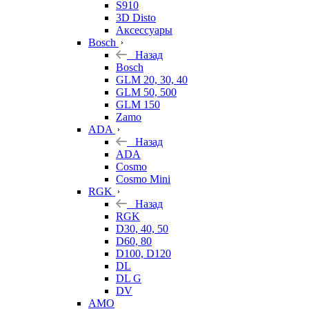
S910
3D Disto
Аксессуары
Bosch
Назад
Bosch
GLM 20, 30, 40
GLM 50, 500
GLM 150
Zamo
ADA
Назад
ADA
Cosmo
Cosmo Mini
RGK
Назад
RGK
D30, 40, 50
D60, 80
D100, D120
DL
DL G
DV
AMO