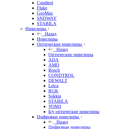
Condtrol
Fluke
GeoMax
SNDWAY
STABILA
Нивелиры
Назад
Нивелиры
Оптические нивелиры
Назад
Оптические нивелиры
ADA
AMO
Bosch
CONDTROL
DEWALT
Leica
RGK
Sokkia
STABILA
УОМЗ
Б/у оптические нивелиры
Цифровые нивелиры
Назад
Цифровые нивелиры