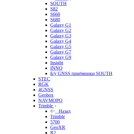
SOUTH
S82
S660
S680
Galaxy G1
Galaxy G2
Galaxy G3
Galaxy G4
Galaxy G5
Galaxy G7
Galaxy G9
Insight
INNO
Б/у GNSS приёмники SOUTH
STEC
RGK
4GNSS
Geobox
NAVMOPO
Trimble
Назад
Trimble
5700
GeoXR
R2