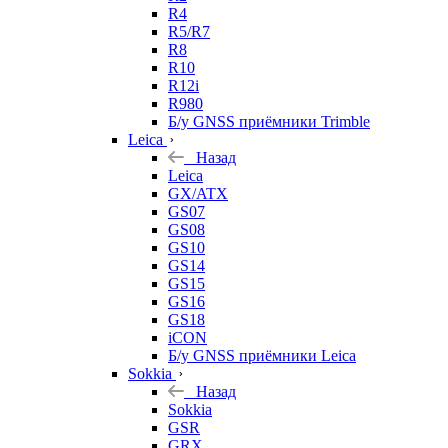
R4
R5/R7
R8
R10
R12i
R980
Б/у GNSS приёмники Trimble
Leica
Назад
Leica
GX/ATX
GS07
GS08
GS10
GS14
GS15
GS16
GS18
iCON
Б/у GNSS приёмники Leica
Sokkia
Назад
Sokkia
GSR
GRX