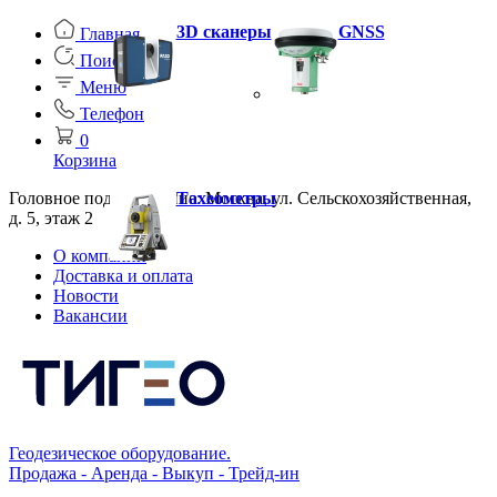
3D сканеры
GNSS
Главная
Поиск
Меню
Телефон
0
Корзина
Головное подразделение: Москва, ул. Сельскохозяйственная,
Тахеометры
д. 5, этаж 2
О компании
Доставка и оплата
Новости
Вакансии
Геодезическое оборудование.
Продажа - Аренда - Выкуп - Трейд-ин