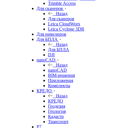
Trimble Access
Для сканеров
Назад
Для сканеров
Leica CloudWorx
Leica Cyclone 3DR
Для нивелиров
Для БПЛА
Назад
Для БПЛА
DJI
nanoCAD
Назад
nanoCAD
BIM-решения
Приложения
Комплекты
КРЕДО
Назад
КРЕДО
Геодезия
Геология
Кадастр
Транспорт
Р7