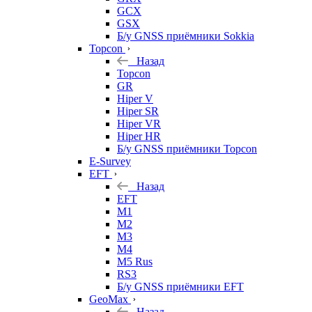
GCX
GSX
Б/у GNSS приёмники Sokkia
Topcon
Назад
Topcon
GR
Hiper V
Hiper SR
Hiper VR
Hiper HR
Б/у GNSS приёмники Topcon
E-Survey
EFT
Назад
EFT
M1
M2
M3
M4
M5 Rus
RS3
Б/у GNSS приёмники EFT
GeoMax
Назад