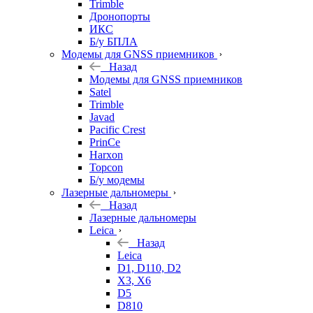
Trimble
Дронопорты
ИКС
Б/у БПЛА
Модемы для GNSS приемников
Назад
Модемы для GNSS приемников
Satel
Trimble
Javad
Pacific Crest
PrinCe
Harxon
Topcon
Б/у модемы
Лазерные дальномеры
Назад
Лазерные дальномеры
Leica
Назад
Leica
D1, D110, D2
X3, X6
D5
D810