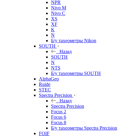
NPR
Nivo M
Nivo C
XS
XF
K
N
Б/у тахеометры Nikon
SOUTH
Назад
SOUTH
N
NTS
Б/у тахеометры SOUTH
AlphaGeo
Ruide
STEC
Spectra Precision
Назад
Spectra Precision
Focus 2
Focus 6
Focus 8
Б/у тахеометры Spectra Precision
FOIF