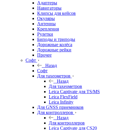
Адаптеры
Навигаторы
Клипсы для кейсов
Окуляры
Антенны
Крепления
Рулетки
Биподы и триподы
Дорожные колёса
Дорожные рейки
Прочее
Софт
Назад
Софт
Для тахеометров
Назад
Для тахеометров
Leica Captivate для TS/MS
Leica FlexField
Leica Infinity
Для GNSS приемников
Для контроллеров
Назад
Для контроллеров
Leica Captivate для CS20