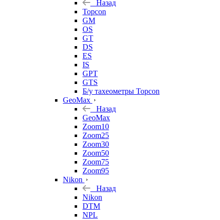
Назад
Topcon
GM
OS
GT
DS
ES
IS
GPT
GTS
Б/у тахеометры Topcon
GeoMax
Назад
GeoMax
Zoom10
Zoom25
Zoom30
Zoom50
Zoom75
Zoom95
Nikon
Назад
Nikon
DTM
NPL