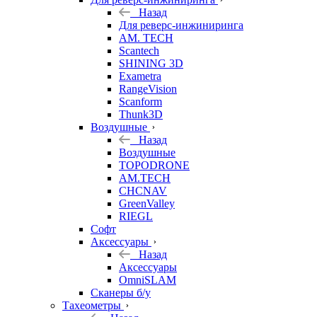
Назад
Для реверс-инжиниринга
AM. TECH
Scantech
SHINING 3D
Exametra
RangeVision
Scanform
Thunk3D
Воздушные
Назад
Воздушные
TOPODRONE
AM.TECH
CHCNAV
GreenValley
RIEGL
Софт
Аксессуары
Назад
Аксессуары
OmniSLAM
Сканеры б/у
Тахеометры