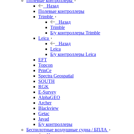
Полевые контроллеры
Назад
Полевые контроллеры
Trimble
Назад
Trimble
Б/у контроллеры Trimble
Leica
Назад
Leica
Б/у контроллеры Leica
EFT
Topcon
PrinCe
Spectra Geospatial
SOUTH
RGK
E-Survey
AlphaGEO
Archer
Blackview
Getac
Javad
Б/у контроллеры
Беспилотные воздушные судна / БПЛА