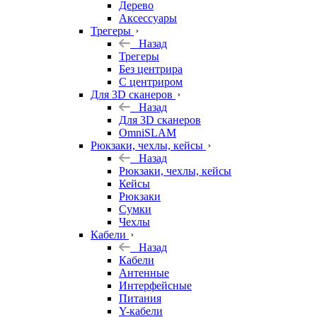
Дерево
Аксессуары
Трегеры
Назад
Трегеры
Без центрира
С центриром
Для 3D сканеров
Назад
Для 3D сканеров
OmniSLAM
Рюкзаки, чехлы, кейсы
Назад
Рюкзаки, чехлы, кейсы
Кейсы
Рюкзаки
Сумки
Чехлы
Кабели
Назад
Кабели
Антенные
Интерфейсные
Питания
Y-кабели