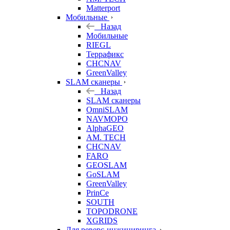
Matterport
Мобильные
Назад
Мобильные
RIEGL
Террафикс
CHCNAV
GreenValley
SLAM сканеры
Назад
SLAM сканеры
OmniSLAM
NAVMOPO
AlphaGEO
AM. TECH
CHCNAV
FARO
GEOSLAM
GoSLAM
GreenValley
PrinCe
SOUTH
TOPODRONE
XGRIDS
Для реверс-инжиниринга