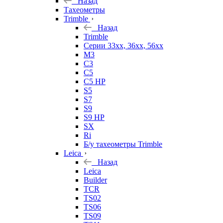
Назад
Тахеометры
Trimble
Назад
Trimble
Серии 33xx, 36xx, 56xx
M3
C3
C5
C5 HP
S5
S7
S9
S9 HP
SX
Ri
Б/у тахеометры Trimble
Leica
Назад
Leica
Builder
TCR
TS02
TS06
TS09