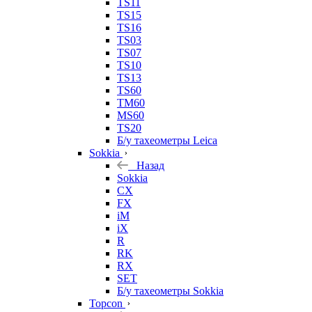
TS11
TS15
TS16
TS03
TS07
TS10
TS13
TS60
TM60
MS60
TS20
Б/у тахеометры Leica
Sokkia
Назад
Sokkia
CX
FX
iM
iX
R
RK
RX
SET
Б/у тахеометры Sokkia
Topcon