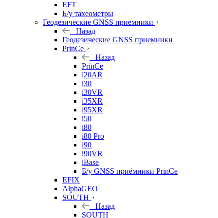
EFT
Б/у тахеометры
Геодезические GNSS приемники
Назад
Геодезические GNSS приемники
PrinCe
Назад
PrinCe
i20AR
i30
i30VR
i35XR
i95XR
i50
i80
i80 Pro
i90
i90VR
iBase
Б/у GNSS приёмники PrinCe
EFIX
AlphaGEO
SOUTH
Назад
SOUTH