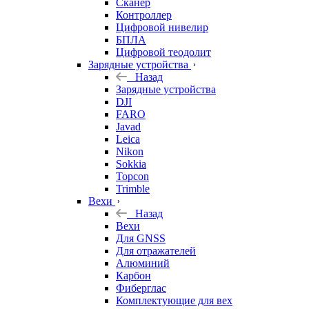
Сканер
Контроллер
Цифровой нивелир
БПЛА
Цифровой теодолит
Зарядные устройства
Назад
Зарядные устройства
DJI
FARO
Javad
Leica
Nikon
Sokkia
Topcon
Trimble
Вехи
Назад
Вехи
Для GNSS
Для отражателей
Алюминий
Карбон
Фиберглас
Комплектующие для вех