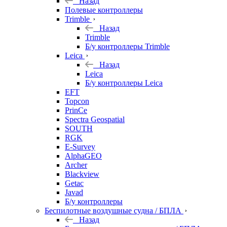
Назад
Полевые контроллеры
Trimble
Назад
Trimble
Б/у контроллеры Trimble
Leica
Назад
Leica
Б/у контроллеры Leica
EFT
Topcon
PrinCe
Spectra Geospatial
SOUTH
RGK
E-Survey
AlphaGEO
Archer
Blackview
Getac
Javad
Б/у контроллеры
Беспилотные воздушные судна / БПЛА
Назад