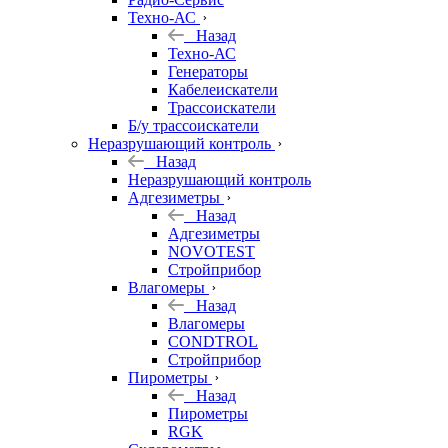
Техно-АС
Назад
Техно-АС
Генераторы
Кабелеискатели
Трассоискатели
Б/у трассоискатели
Неразрушающий контроль
Назад
Неразрушающий контроль
Адгезиметры
Назад
Адгезиметры
NOVOTEST
Стройприбор
Влагомеры
Назад
Влагомеры
CONDTROL
Стройприбор
Пирометры
Назад
Пирометры
RGK