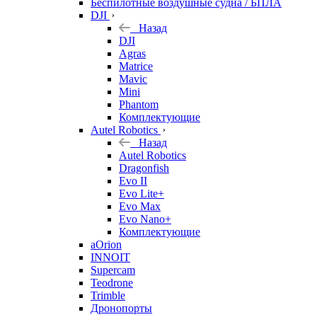
Беспилотные воздушные судна / БПЛА
DJI
Назад
DJI
Agras
Matrice
Mavic
Mini
Phantom
Комплектующие
Autel Robotics
Назад
Autel Robotics
Dragonfish
Evo II
Evo Lite+
Evo Max
Evo Nano+
Комплектующие
aOrion
INNOIT
Supercam
Teodrone
Trimble
Дронопорты