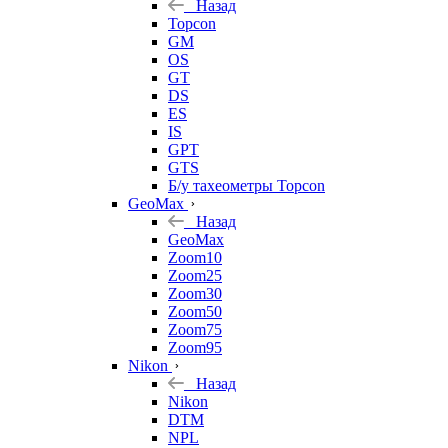
Назад
Topcon
GM
OS
GT
DS
ES
IS
GPT
GTS
Б/у тахеометры Topcon
GeoMax
Назад
GeoMax
Zoom10
Zoom25
Zoom30
Zoom50
Zoom75
Zoom95
Nikon
Назад
Nikon
DTM
NPL