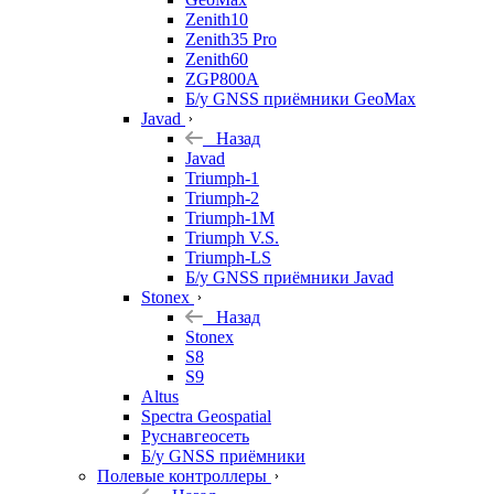
Zenith10
Zenith35 Pro
Zenith60
ZGP800A
Б/у GNSS приёмники GeoMax
Javad
Назад
Javad
Triumph-1
Triumph-2
Triumph-1M
Triumph V.S.
Triumph-LS
Б/у GNSS приёмники Javad
Stonex
Назад
Stonex
S8
S9
Altus
Spectra Geospatial
Руснавгеосеть
Б/у GNSS приёмники
Полевые контроллеры