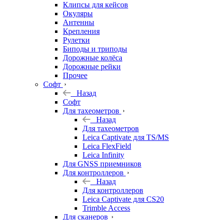
Клипсы для кейсов
Окуляры
Антенны
Крепления
Рулетки
Биподы и триподы
Дорожные колёса
Дорожные рейки
Прочее
Софт
Назад
Софт
Для тахеометров
Назад
Для тахеометров
Leica Captivate для TS/MS
Leica FlexField
Leica Infinity
Для GNSS приемников
Для контроллеров
Назад
Для контроллеров
Leica Captivate для CS20
Trimble Access
Для сканеров