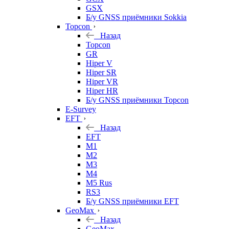
GSX
Б/у GNSS приёмники Sokkia
Topcon
Назад
Topcon
GR
Hiper V
Hiper SR
Hiper VR
Hiper HR
Б/у GNSS приёмники Topcon
E-Survey
EFT
Назад
EFT
M1
M2
M3
M4
M5 Rus
RS3
Б/у GNSS приёмники EFT
GeoMax
Назад
GeoMax