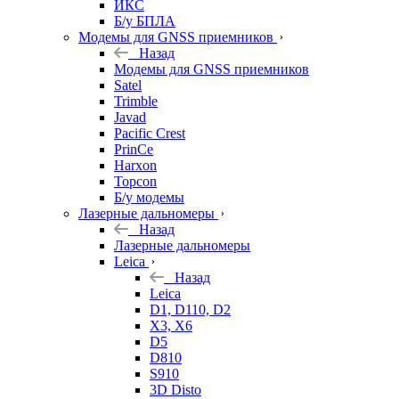
ИКС
Б/у БПЛА
Модемы для GNSS приемников
Назад
Модемы для GNSS приемников
Satel
Trimble
Javad
Pacific Crest
PrinCe
Harxon
Topcon
Б/у модемы
Лазерные дальномеры
Назад
Лазерные дальномеры
Leica
Назад
Leica
D1, D110, D2
X3, X6
D5
D810
S910
3D Disto