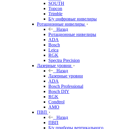
SOUTH
Topcon
Trimble
Б/у цифровые нивелиры
Ротационные нивелиры
Назад
Ротационные нивелиры
ADA
Bosch
Leica
RGK
Spectra Precision
Лазерные уровни
Назад
Лазерные уровни
ADA
Bosch Professional
Bosch DIY
RGK
Condtrol
AMO
ПВП
Назад
ПВП
Б/у приборы вертикального