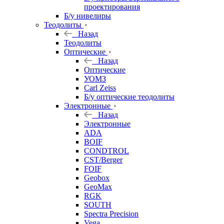
проектирования
Б/у нивелиры
Теодолиты
Назад
Теодолиты
Оптические
Назад
Оптические
УОМЗ
Carl Zeiss
Б/у оптические теодолиты
Электронные
Назад
Электронные
ADA
BOIF
CONDTROL
CST/Berger
FOIF
Geobox
GeoMax
RGK
SOUTH
Spectra Precision
Vega