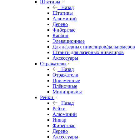
Штативы
Назад
Штативы
Алюминий
Дерево
Фиберглас
Карбон
Элевационные
Для лазерных нивелиров/дальномеров
Штанги для лазерных нивелиров
Аксессуары
Отражатели
Назад
Отражатели
Призменные
Плёночные
Минипризмы
Рейки
Назад
Рейки
Алюминий
Инвар
Фиберглас
Дерево
Аксессуары