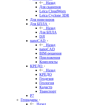
Назад
Для сканеров
Leica CloudWorx
Leica Cyclone 3DR
Для нивелиров
Для БПЛА
Назад
Для БПЛА
DJI
nanoCAD
Назад
nanoCAD
BIM-решения
Приложения
Комплекты
КРЕДО
Назад
КРЕДО
Геодезия
Геология
Кадастр
Транспорт
Р7
Георадары
Назад