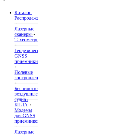
Каталог
Распродажа
Лазерные
сканеры
Тахеометры
Геодезические
GNSS
приемники
Полевые
контроллеры
Беспилотные
воздушные
судна /
БПЛА
Модемы
для GNSS
приемников
Лазерные