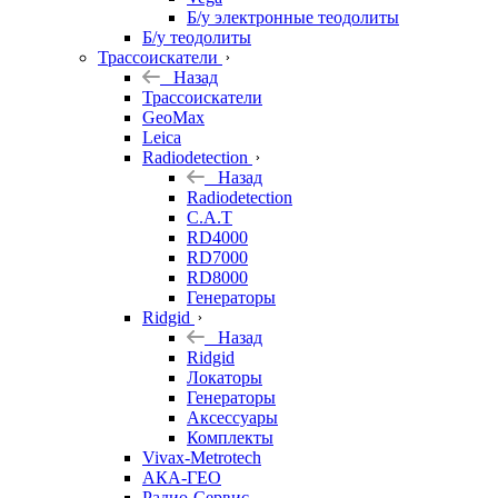
Б/у электронные теодолиты
Б/у теодолиты
Трассоискатели
Назад
Трассоискатели
GeoMax
Leica
Radiodetection
Назад
Radiodetection
C.A.T
RD4000
RD7000
RD8000
Генераторы
Ridgid
Назад
Ridgid
Локаторы
Генераторы
Аксессуары
Комплекты
Vivax-Metrotech
АКА-ГЕО
Радио-Сервис