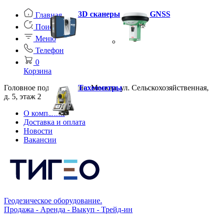
3D сканеры
GNSS
Главная
Поиск
Меню
Телефон
0
Корзина
Головное подразделение: Москва, ул. Сельскохозяйственная,
Тахеометры
д. 5, этаж 2
О компании
Доставка и оплата
Новости
Вакансии
Геодезическое оборудование.
Продажа - Аренда - Выкуп - Трейд-ин