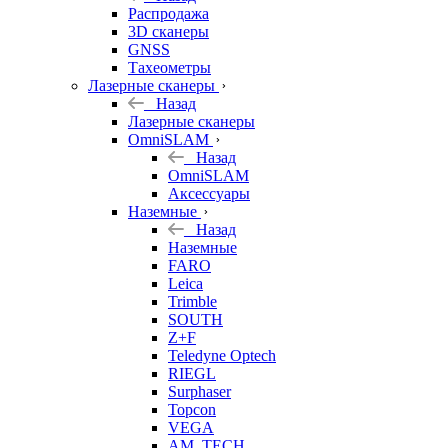
б/у
Распродажа
3D сканеры
GNSS
Тахеометры
Лазерные сканеры
Назад
Лазерные сканеры
OmniSLAM
Назад
OmniSLAM
Аксессуары
Наземные
Назад
Наземные
FARO
Leica
Trimble
SOUTH
Z+F
Teledyne Optech
RIEGL
Surphaser
Topcon
VEGA
AM. TECH