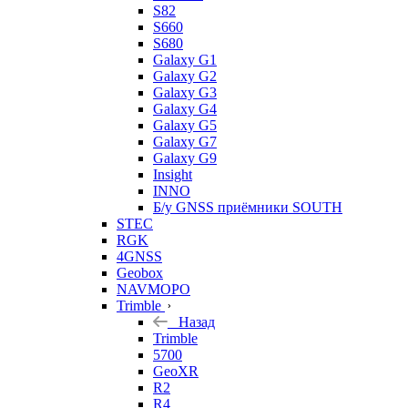
S82
S660
S680
Galaxy G1
Galaxy G2
Galaxy G3
Galaxy G4
Galaxy G5
Galaxy G7
Galaxy G9
Insight
INNO
Б/у GNSS приёмники SOUTH
STEC
RGK
4GNSS
Geobox
NAVMOPO
Trimble
Назад
Trimble
5700
GeoXR
R2
R4