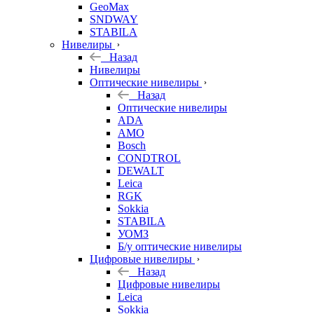
GeoMax
SNDWAY
STABILA
Нивелиры
Назад
Нивелиры
Оптические нивелиры
Назад
Оптические нивелиры
ADA
AMO
Bosch
CONDTROL
DEWALT
Leica
RGK
Sokkia
STABILA
УОМЗ
Б/у оптические нивелиры
Цифровые нивелиры
Назад
Цифровые нивелиры
Leica
Sokkia