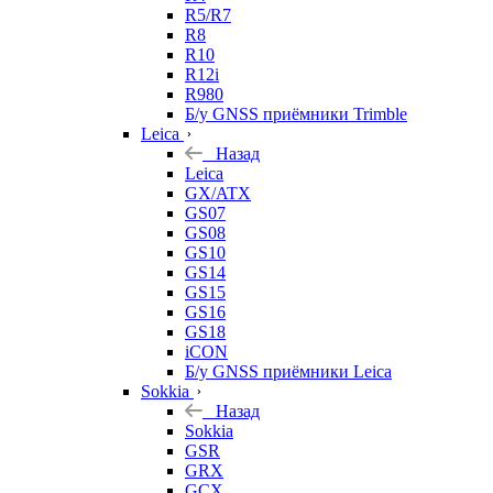
R5/R7
R8
R10
R12i
R980
Б/у GNSS приёмники Trimble
Leica
Назад
Leica
GX/ATX
GS07
GS08
GS10
GS14
GS15
GS16
GS18
iCON
Б/у GNSS приёмники Leica
Sokkia
Назад
Sokkia
GSR
GRX
GCX