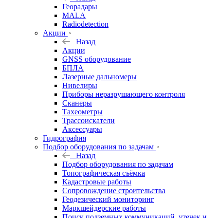
Георадары
MALA
Radiodetection
Акции
Назад
Акции
GNSS оборудование
БПЛА
Лазерные дальномеры
Нивелиры
Приборы неразрушающего контроля
Сканеры
Тахеометры
Трассоискатели
Аксессуары
Гидрография
Подбор оборудования по задачам
Назад
Подбор оборудования по задачам
Топографическая съёмка
Кадастровые работы
Сопровождение строительства
Геодезический мониторинг
Маркшейдерские работы
Поиск подземных коммуникаций, утечек и