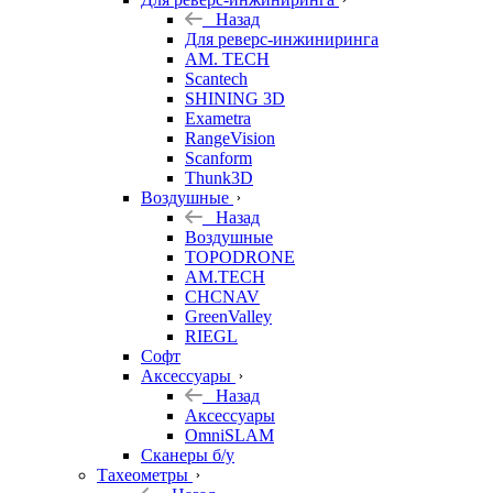
Назад
Для реверс-инжиниринга
AM. TECH
Scantech
SHINING 3D
Exametra
RangeVision
Scanform
Thunk3D
Воздушные
Назад
Воздушные
TOPODRONE
AM.TECH
CHCNAV
GreenValley
RIEGL
Софт
Аксессуары
Назад
Аксессуары
OmniSLAM
Сканеры б/у
Тахеометры