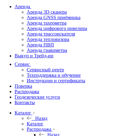
дальномеры
Аренда
Аренда 3D сканера
Нивелиры
Аренда GNSS приёмника
Аренда тахеометра
Теодолиты
Аренда цифрового нивелира
Аренда трассоискателя
Трассоискатели
Аренда тепловизора
Аренда ПВП
Неразрушающий
Аренда гравиметра
контроль
Выкуп и Трейд-ин
Аксессуары
Сервис
Софт
Сервисный центр
Георадары
Техподдержка и обучение
Инструкции и сертификаты
Акции
Поверка
Гидрография
Распродажа
Геодезические услуги
Подбор
Контакты
оборудования
по задачам
Каталог
Назад
Архив
Каталог
Геодезическое
Распродажа
оборудование
Назад