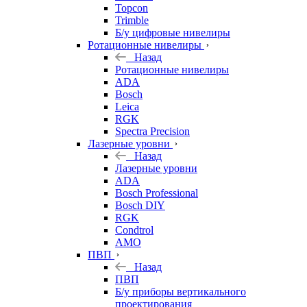
Topcon
Trimble
Б/у цифровые нивелиры
Ротационные нивелиры
Назад
Ротационные нивелиры
ADA
Bosch
Leica
RGK
Spectra Precision
Лазерные уровни
Назад
Лазерные уровни
ADA
Bosch Professional
Bosch DIY
RGK
Condtrol
AMO
ПВП
Назад
ПВП
Б/у приборы вертикального
проектирования