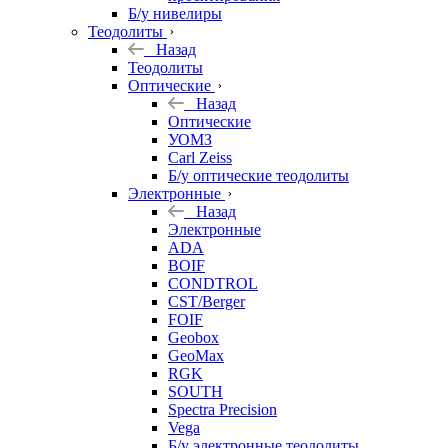
Б/у нивелиры
Теодолиты
Назад
Теодолиты
Оптические
Назад
Оптические
УОМЗ
Carl Zeiss
Б/у оптические теодолиты
Электронные
Назад
Электронные
ADA
BOIF
CONDTROL
CST/Berger
FOIF
Geobox
GeoMax
RGK
SOUTH
Spectra Precision
Vega
Б/у электронные теодолиты