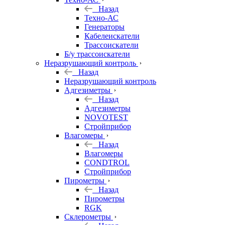
Назад
Техно-АС
Генераторы
Кабелеискатели
Трассоискатели
Б/у трассоискатели
Неразрушающий контроль
Назад
Неразрушающий контроль
Адгезиметры
Назад
Адгезиметры
NOVOTEST
Стройприбор
Влагомеры
Назад
Влагомеры
CONDTROL
Стройприбор
Пирометры
Назад
Пирометры
RGK
Склерометры