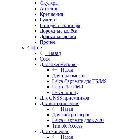
Окуляры
Антенны
Крепления
Рулетки
Биподы и триподы
Дорожные колёса
Дорожные рейки
Прочее
Софт
Назад
Софт
Для тахеометров
Назад
Для тахеометров
Leica Captivate для TS/MS
Leica FlexField
Leica Infinity
Для GNSS приемников
Для контроллеров
Назад
Для контроллеров
Leica Captivate для CS20
Trimble Access
Для сканеров
Назад