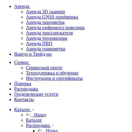
дальномеры
Аренда
Аренда 3D сканера
Нивелиры
Аренда GNSS приёмника
Аренда тахеометра
Теодолиты
Аренда цифрового нивелира
Аренда трассоискателя
Трассоискатели
Аренда тепловизора
Аренда ПВП
Неразрушающий
Аренда гравиметра
контроль
Выкуп и Трейд-ин
Аксессуары
Сервис
Софт
Сервисный центр
Георадары
Техподдержка и обучение
Инструкции и сертификаты
Акции
Поверка
Гидрография
Распродажа
Геодезические услуги
Подбор
Контакты
оборудования
по задачам
Каталог
Назад
Архив
Каталог
Геодезическое
Распродажа
оборудование
Назад