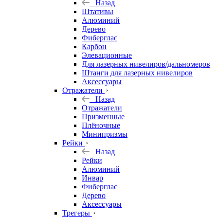
Назад
Штативы
Алюминий
Дерево
Фиберглас
Карбон
Элевационные
Для лазерных нивелиров/дальномеров
Штанги для лазерных нивелиров
Аксессуары
Отражатели
Назад
Отражатели
Призменные
Плёночные
Минипризмы
Рейки
Назад
Рейки
Алюминий
Инвар
Фиберглас
Дерево
Аксессуары
Трегеры