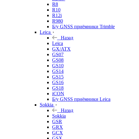
R8
R10
R12i
R980
Б/у GNSS приёмники Trimble
Leica
Назад
Leica
GX/ATX
GS07
GS08
GS10
GS14
GS15
GS16
GS18
iCON
Б/у GNSS приёмники Leica
Sokkia
Назад
Sokkia
GSR
GRX
GCX
GSX