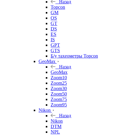
Назад
Topcon
GM
OS
GT
DS
ES
IS
GPT
GTS
Б/у тахеометры Topcon
GeoMax
Назад
GeoMax
Zoom10
Zoom25
Zoom30
Zoom50
Zoom75
Zoom95
Nikon
Назад
Nikon
DTM
NPL