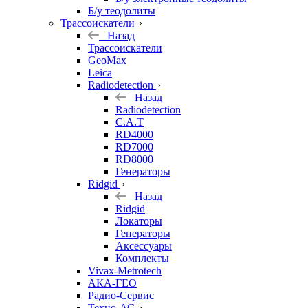
Б/у теодолиты
Трассоискатели
Назад
Трассоискатели
GeoMax
Leica
Radiodetection
Назад
Radiodetection
C.A.T
RD4000
RD7000
RD8000
Генераторы
Ridgid
Назад
Ridgid
Локаторы
Генераторы
Аксессуары
Комплекты
Vivax-Metrotech
АКА-ГЕО
Радио-Сервис
Техно-АС