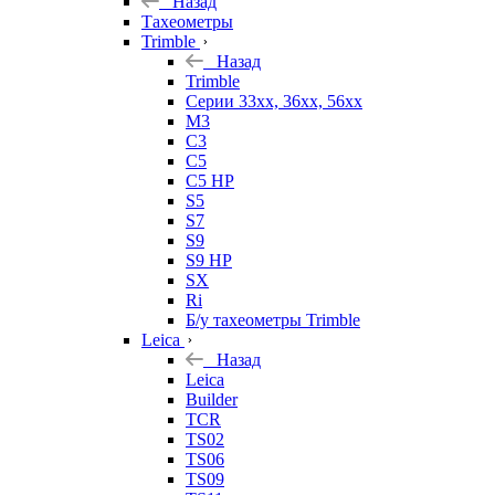
Назад
Тахеометры
Trimble
Назад
Trimble
Серии 33xx, 36xx, 56xx
M3
C3
C5
C5 HP
S5
S7
S9
S9 HP
SX
Ri
Б/у тахеометры Trimble
Leica
Назад
Leica
Builder
TCR
TS02
TS06
TS09