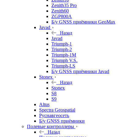
Zenith35 Pro
Zenith60
ZGP800A
Б/у GNSS приёмники GeoMax
Javad
Назад
Javad
Triumph-1
Triumph-2
Triumph-1M
Triumph V.S.
Triumph-LS
Б/у GNSS приёмники Javad
Stonex
Назад
Stonex
S8
S9
Altus
Spectra Geospatial
Руснавгеосеть
Б/у GNSS приёмники
Полевые контроллеры
Назад