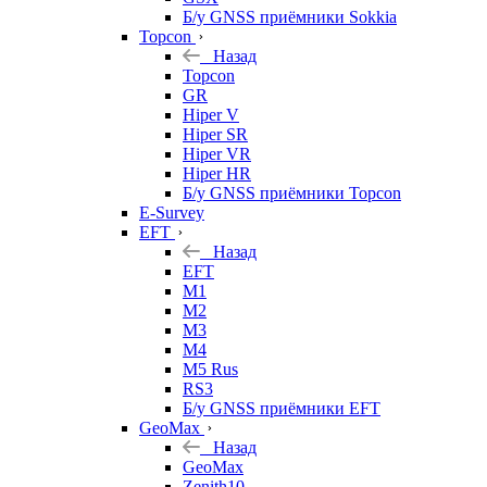
Б/у GNSS приёмники Sokkia
Topcon
Назад
Topcon
GR
Hiper V
Hiper SR
Hiper VR
Hiper HR
Б/у GNSS приёмники Topcon
E-Survey
EFT
Назад
EFT
M1
M2
M3
M4
M5 Rus
RS3
Б/у GNSS приёмники EFT
GeoMax
Назад
GeoMax
Zenith10