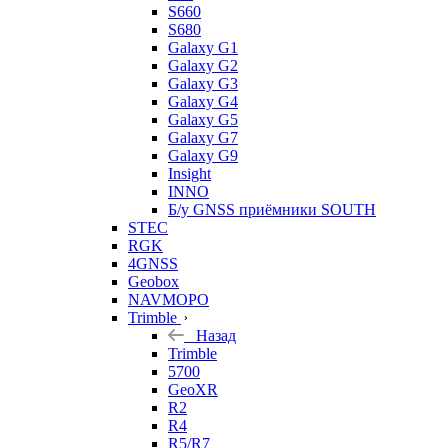
S660
S680
Galaxy G1
Galaxy G2
Galaxy G3
Galaxy G4
Galaxy G5
Galaxy G7
Galaxy G9
Insight
INNO
Б/у GNSS приёмники SOUTH
STEC
RGK
4GNSS
Geobox
NAVMOPO
Trimble
Назад
Trimble
5700
GeoXR
R2
R4
R5/R7