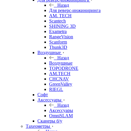
Назад
Для реверс-инжиниринга
AM. TECH
Scantech
SHINING 3D
Exametra
RangeVision
Scanform
Thunk3D
Воздушные
Назад
Воздушные
TOPODRONE
AM.TECH
CHCNAV
GreenValley
RIEGL
Софт
Аксессуары
Назад
Аксессуары
OmniSLAM
Сканеры б/у
Тахеометры