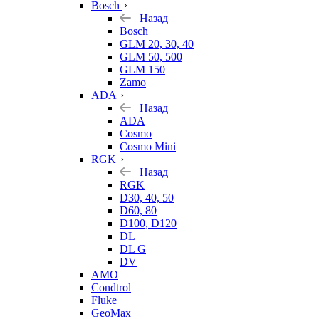
Bosch
Назад
Bosch
GLM 20, 30, 40
GLM 50, 500
GLM 150
Zamo
ADA
Назад
ADA
Cosmo
Cosmo Mini
RGK
Назад
RGK
D30, 40, 50
D60, 80
D100, D120
DL
DL G
DV
AMO
Condtrol
Fluke
GeoMax