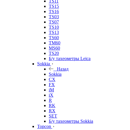
TS11
TS15
TS16
TS03
TS07
TS10
TS13
TS60
TM60
MS60
TS20
Б/у тахеометры Leica
Sokkia
Назад
Sokkia
CX
FX
iM
iX
R
RK
RX
SET
Б/у тахеометры Sokkia
Topcon