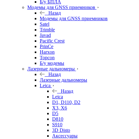
Б/у БПЛА
Модемы для GNSS приемников
Назад
Модемы для GNSS приемников
Satel
Trimble
Javad
Pacific Crest
PrinCe
Harxon
Topcon
Б/у модемы
Лазерные дальномеры
Назад
Лазерные дальномеры
Leica
Назад
Leica
D1, D110, D2
X3, X6
D5
D810
S910
3D Disto
Аксессуары