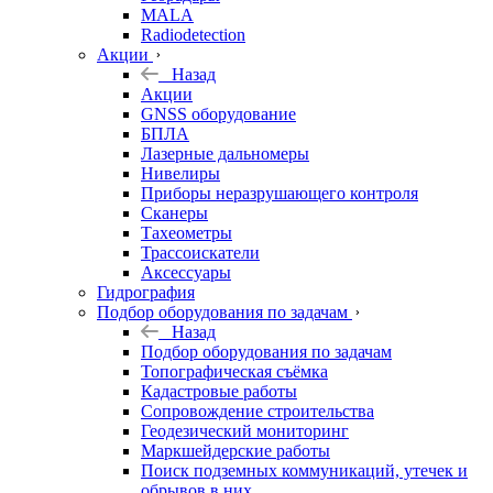
MALA
Radiodetection
Акции
Назад
Акции
GNSS оборудование
БПЛА
Лазерные дальномеры
Нивелиры
Приборы неразрушающего контроля
Сканеры
Тахеометры
Трассоискатели
Аксессуары
Гидрография
Подбор оборудования по задачам
Назад
Подбор оборудования по задачам
Топографическая съёмка
Кадастровые работы
Сопровождение строительства
Геодезический мониторинг
Маркшейдерские работы
Поиск подземных коммуникаций, утечек и
обрывов в них