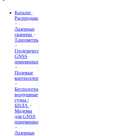
Каталог
Распродажа
Лазерные
сканеры
Тахеометры
Геодезические
GNSS
приемники
Полевые
контроллеры
Беспилотные
воздушные
судна /
БПЛА
Модемы
для GNSS
приемников
Лазерные