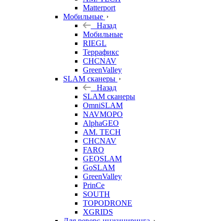
Matterport
Мобильные
Назад
Мобильные
RIEGL
Террафикс
CHCNAV
GreenValley
SLAM сканеры
Назад
SLAM сканеры
OmniSLAM
NAVMOPO
AlphaGEO
AM. TECH
CHCNAV
FARO
GEOSLAM
GoSLAM
GreenValley
PrinCe
SOUTH
TOPODRONE
XGRIDS
Для реверс-инжиниринга