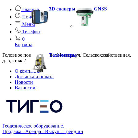
3D сканеры
GNSS
Главная
Поиск
Меню
Телефон
0
Корзина
Головное подразделение: Москва, ул. Сельскохозяйственная,
Тахеометры
д. 5, этаж 2
О компании
Доставка и оплата
Новости
Вакансии
Геодезическое оборудование.
Продажа - Аренда - Выкуп - Трейд-ин