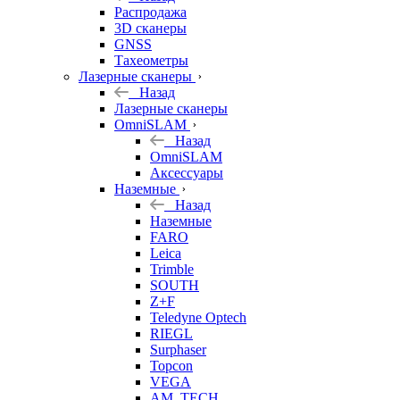
б/у
Распродажа
3D сканеры
GNSS
Тахеометры
Лазерные сканеры
Назад
Лазерные сканеры
OmniSLAM
Назад
OmniSLAM
Аксессуары
Наземные
Назад
Наземные
FARO
Leica
Trimble
SOUTH
Z+F
Teledyne Optech
RIEGL
Surphaser
Topcon
VEGA
AM. TECH