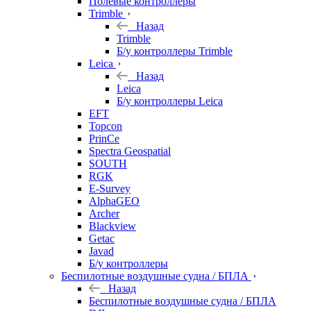
Полевые контроллеры
Trimble
Назад
Trimble
Б/у контроллеры Trimble
Leica
Назад
Leica
Б/у контроллеры Leica
EFT
Topcon
PrinCe
Spectra Geospatial
SOUTH
RGK
E-Survey
AlphaGEO
Archer
Blackview
Getac
Javad
Б/у контроллеры
Беспилотные воздушные судна / БПЛА
Назад
Беспилотные воздушные судна / БПЛА