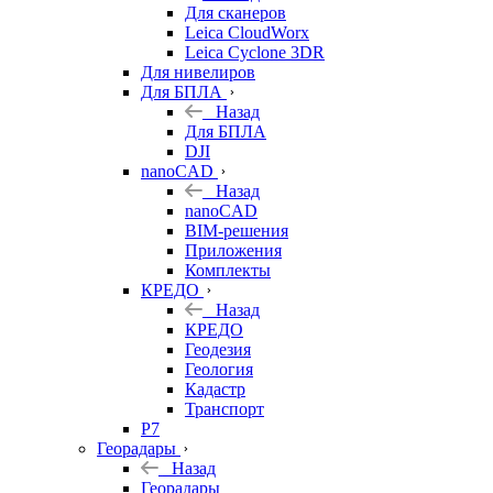
Для сканеров
Leica CloudWorx
Leica Cyclone 3DR
Для нивелиров
Для БПЛА
Назад
Для БПЛА
DJI
nanoCAD
Назад
nanoCAD
BIM-решения
Приложения
Комплекты
КРЕДО
Назад
КРЕДО
Геодезия
Геология
Кадастр
Транспорт
Р7
Георадары
Назад
Георадары