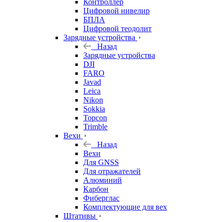
Контроллер
Цифровой нивелир
БПЛА
Цифровой теодолит
Зарядные устройства
Назад
Зарядные устройства
DJI
FARO
Javad
Leica
Nikon
Sokkia
Topcon
Trimble
Вехи
Назад
Вехи
Для GNSS
Для отражателей
Алюминий
Карбон
Фиберглас
Комплектующие для вех
Штативы