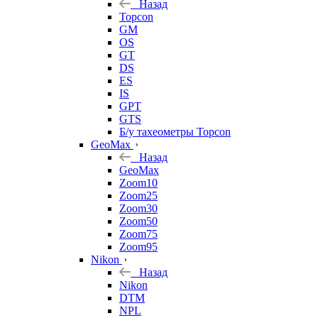
Назад
Topcon
GM
OS
GT
DS
ES
IS
GPT
GTS
Б/у тахеометры Topcon
GeoMax
Назад
GeoMax
Zoom10
Zoom25
Zoom30
Zoom50
Zoom75
Zoom95
Nikon
Назад
Nikon
DTM
NPL