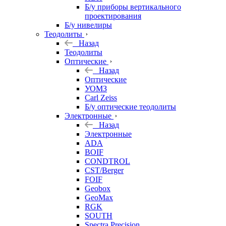
Б/у приборы вертикального
проектирования
Б/у нивелиры
Теодолиты
Назад
Теодолиты
Оптические
Назад
Оптические
УОМЗ
Carl Zeiss
Б/у оптические теодолиты
Электронные
Назад
Электронные
ADA
BOIF
CONDTROL
CST/Berger
FOIF
Geobox
GeoMax
RGK
SOUTH
Spectra Precision