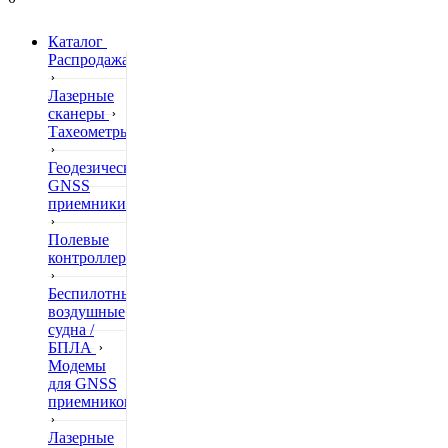
Каталог
Распродажа
Лазерные
сканеры
Тахеометры
Геодезические
GNSS
приемники
Полевые
контроллеры
Беспилотные
воздушные
судна /
БПЛА
Модемы
для GNSS
приемников
Лазерные