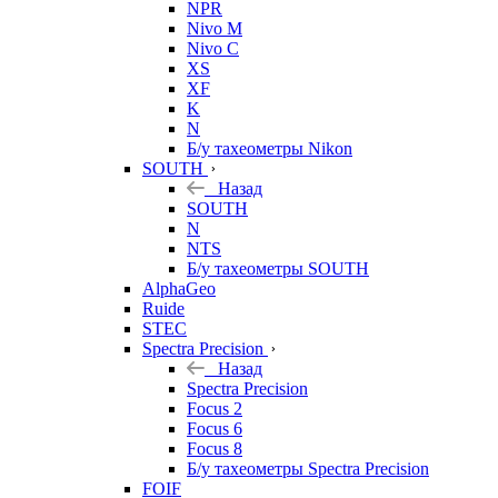
NPR
Nivo M
Nivo C
XS
XF
K
N
Б/у тахеометры Nikon
SOUTH
Назад
SOUTH
N
NTS
Б/у тахеометры SOUTH
AlphaGeo
Ruide
STEC
Spectra Precision
Назад
Spectra Precision
Focus 2
Focus 6
Focus 8
Б/у тахеометры Spectra Precision
FOIF