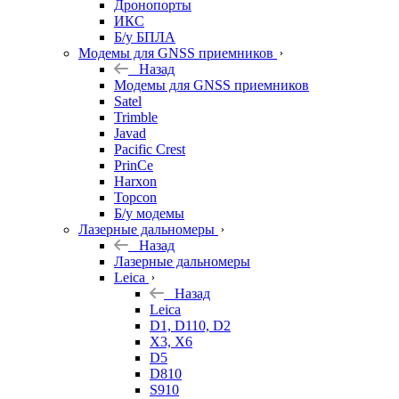
Дронопорты
ИКС
Б/у БПЛА
Модемы для GNSS приемников
Назад
Модемы для GNSS приемников
Satel
Trimble
Javad
Pacific Crest
PrinCe
Harxon
Topcon
Б/у модемы
Лазерные дальномеры
Назад
Лазерные дальномеры
Leica
Назад
Leica
D1, D110, D2
X3, X6
D5
D810
S910