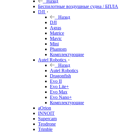
Назад
Беспилотные воздушные судна / БПЛА
DJI
Назад
DJI
Agras
Matrice
Mavic
Mini
Phantom
Комплектующие
Autel Robotics
Назад
Autel Robotics
Dragonfish
Evo II
Evo Lite+
Evo Max
Evo Nano+
Комплектующие
aOrion
INNOIT
Supercam
Teodrone
Trimble