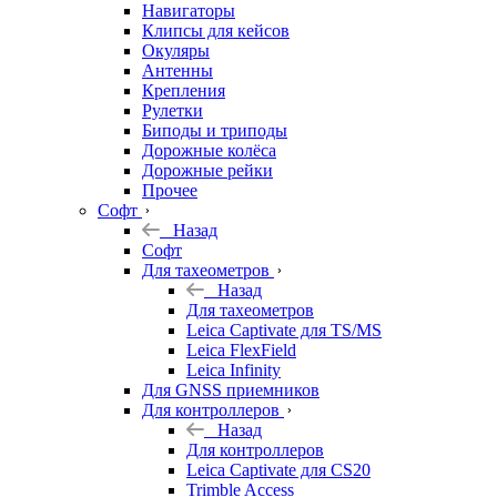
Навигаторы
Клипсы для кейсов
Окуляры
Антенны
Крепления
Рулетки
Биподы и триподы
Дорожные колёса
Дорожные рейки
Прочее
Софт
Назад
Софт
Для тахеометров
Назад
Для тахеометров
Leica Captivate для TS/MS
Leica FlexField
Leica Infinity
Для GNSS приемников
Для контроллеров
Назад
Для контроллеров
Leica Captivate для CS20
Trimble Access