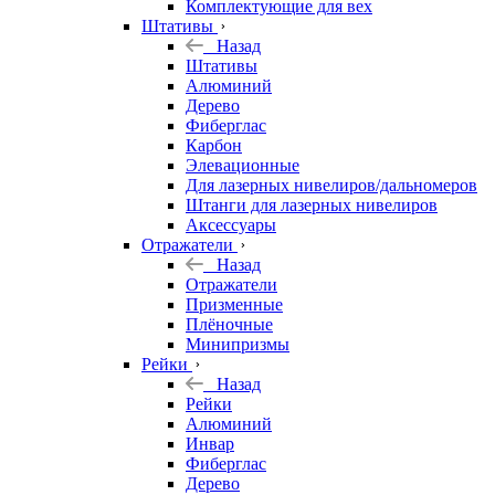
Комплектующие для вех
Штативы
Назад
Штативы
Алюминий
Дерево
Фиберглас
Карбон
Элевационные
Для лазерных нивелиров/дальномеров
Штанги для лазерных нивелиров
Аксессуары
Отражатели
Назад
Отражатели
Призменные
Плёночные
Минипризмы
Рейки
Назад
Рейки
Алюминий
Инвар
Фиберглас
Дерево