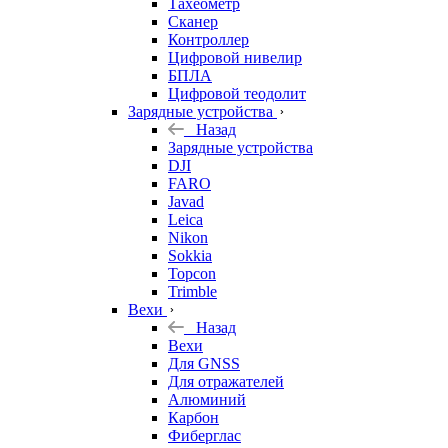
Тахеометр
Сканер
Контроллер
Цифровой нивелир
БПЛА
Цифровой теодолит
Зарядные устройства
Назад
Зарядные устройства
DJI
FARO
Javad
Leica
Nikon
Sokkia
Topcon
Trimble
Вехи
Назад
Вехи
Для GNSS
Для отражателей
Алюминий
Карбон
Фиберглас