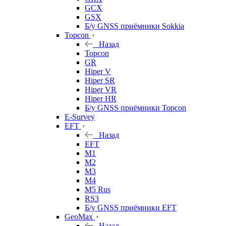
GCX
GSX
Б/у GNSS приёмники Sokkia
Topcon
Назад
Topcon
GR
Hiper V
Hiper SR
Hiper VR
Hiper HR
Б/у GNSS приёмники Topcon
E-Survey
EFT
Назад
EFT
M1
M2
M3
M4
M5 Rus
RS3
Б/у GNSS приёмники EFT
GeoMax
Назад