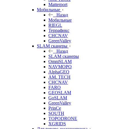
Matterport
Мобильные
Назад
Мобильные
RIEGL
Террафикс
CHCNAV
GreenValley
SLAM сканеры
Назад
SLAM сканеры
OmniSLAM
NAVMOPO
AlphaGEO
AM. TECH
CHCNAV
FARO
GEOSLAM
GoSLAM
GreenValley
PrinCe
SOUTH
TOPODRONE
XGRIDS
Для реверс-инжиниринга