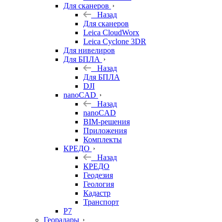
Для сканеров
Назад
Для сканеров
Leica CloudWorx
Leica Cyclone 3DR
Для нивелиров
Для БПЛА
Назад
Для БПЛА
DJI
nanoCAD
Назад
nanoCAD
BIM-решения
Приложения
Комплекты
КРЕДО
Назад
КРЕДО
Геодезия
Геология
Кадастр
Транспорт
Р7
Георадары