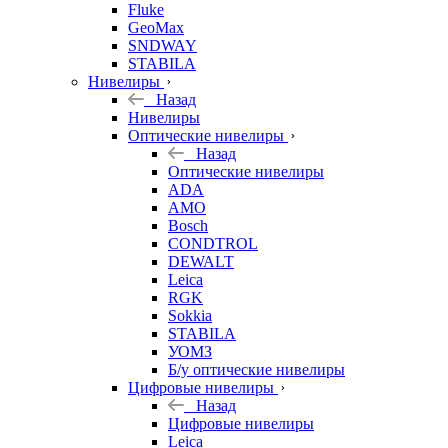
Fluke
GeoMax
SNDWAY
STABILA
Нивелиры
Назад
Нивелиры
Оптические нивелиры
Назад
Оптические нивелиры
ADA
AMO
Bosch
CONDTROL
DEWALT
Leica
RGK
Sokkia
STABILA
УОМЗ
Б/у оптические нивелиры
Цифровые нивелиры
Назад
Цифровые нивелиры
Leica