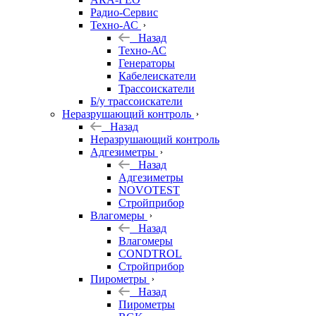
Радио-Сервис
Техно-АС
Назад
Техно-АС
Генераторы
Кабелеискатели
Трассоискатели
Б/у трассоискатели
Неразрушающий контроль
Назад
Неразрушающий контроль
Адгезиметры
Назад
Адгезиметры
NOVOTEST
Стройприбор
Влагомеры
Назад
Влагомеры
CONDTROL
Стройприбор
Пирометры
Назад
Пирометры