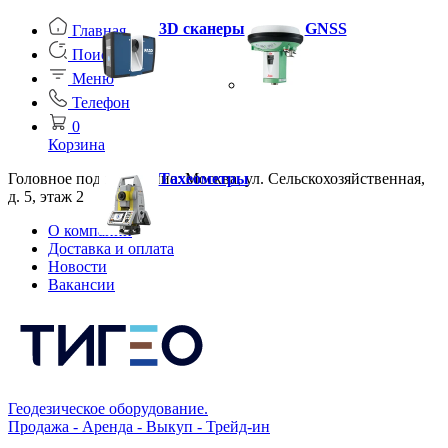
3D сканеры
GNSS
Главная
Поиск
Меню
Телефон
0
Корзина
Головное подразделение: Москва, ул. Сельскохозяйственная,
Тахеометры
д. 5, этаж 2
О компании
Доставка и оплата
Новости
Вакансии
Геодезическое оборудование.
Продажа - Аренда - Выкуп - Трейд-ин