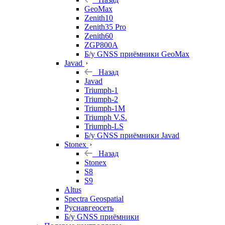
GeoMax
Zenith10
Zenith35 Pro
Zenith60
ZGP800A
Б/у GNSS приёмники GeoMax
Javad
Назад
Javad
Triumph-1
Triumph-2
Triumph-1M
Triumph V.S.
Triumph-LS
Б/у GNSS приёмники Javad
Stonex
Назад
Stonex
S8
S9
Altus
Spectra Geospatial
Руснавгеосеть
Б/у GNSS приёмники