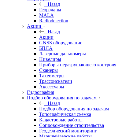
Назад
Георадары
MALA
Radiodetection
Акции
Назад
Акции
GNSS оборудование
БПЛА
Лазерные дальномеры
Нивелиры
Приборы неразрушающего контроля
Сканеры
Тахеометры
Трассоискатели
Аксессуары
Гидрография
Подбор оборудования по задачам
Назад
Подбор оборудования по задачам
Топографическая съёмка
Кадастровые работы
Сопровождение строительства
Геодезический мониторинг
Маркшейдерские работы