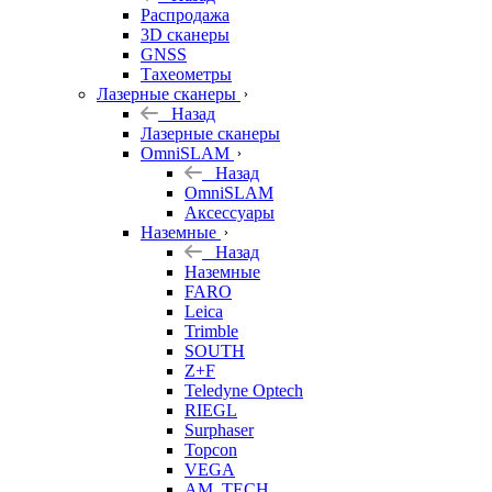
б/у
Распродажа
3D сканеры
GNSS
Тахеометры
Лазерные сканеры
Назад
Лазерные сканеры
OmniSLAM
Назад
OmniSLAM
Аксессуары
Наземные
Назад
Наземные
FARO
Leica
Trimble
SOUTH
Z+F
Teledyne Optech
RIEGL
Surphaser
Topcon
VEGA
AM. TECH