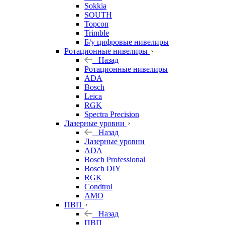
Sokkia
SOUTH
Topcon
Trimble
Б/у цифровые нивелиры
Ротационные нивелиры
Назад
Ротационные нивелиры
ADA
Bosch
Leica
RGK
Spectra Precision
Лазерные уровни
Назад
Лазерные уровни
ADA
Bosch Professional
Bosch DIY
RGK
Condtrol
AMO
ПВП
Назад
ПВП