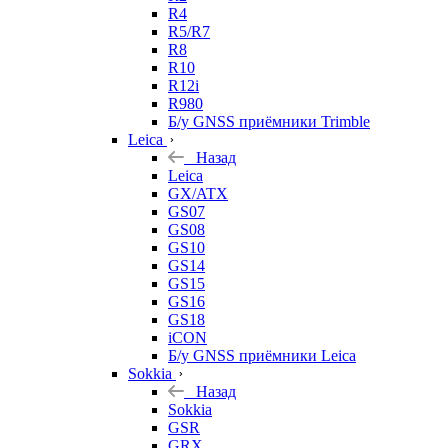
R4
R5/R7
R8
R10
R12i
R980
Б/у GNSS приёмники Trimble
Leica
Назад
Leica
GX/ATX
GS07
GS08
GS10
GS14
GS15
GS16
GS18
iCON
Б/у GNSS приёмники Leica
Sokkia
Назад
Sokkia
GSR
GRX