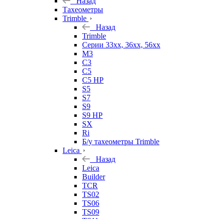
Назад
Тахеометры
Trimble
Назад
Trimble
Серии 33xx, 36xx, 56xx
M3
C3
C5
C5 HP
S5
S7
S9
S9 HP
SX
Ri
Б/у тахеометры Trimble
Leica
Назад
Leica
Builder
TCR
TS02
TS06
TS09