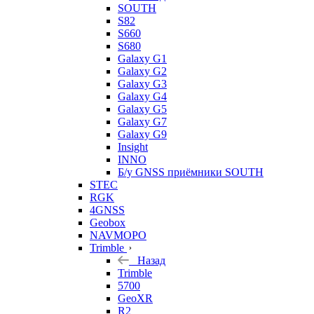
SOUTH
S82
S660
S680
Galaxy G1
Galaxy G2
Galaxy G3
Galaxy G4
Galaxy G5
Galaxy G7
Galaxy G9
Insight
INNO
Б/у GNSS приёмники SOUTH
STEC
RGK
4GNSS
Geobox
NAVMOPO
Trimble
Назад
Trimble
5700
GeoXR
R2