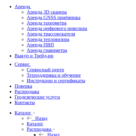
дальномеры
Аренда
Аренда 3D сканера
Нивелиры
Аренда GNSS приёмника
Аренда тахеометра
Теодолиты
Аренда цифрового нивелира
Аренда трассоискателя
Трассоискатели
Аренда тепловизора
Аренда ПВП
Неразрушающий
Аренда гравиметра
контроль
Выкуп и Трейд-ин
Аксессуары
Сервис
Софт
Сервисный центр
Георадары
Техподдержка и обучение
Инструкции и сертификаты
Акции
Поверка
Гидрография
Распродажа
Геодезические услуги
Подбор
Контакты
оборудования
по задачам
Каталог
Назад
Архив
Каталог
Геодезическое
Распродажа
оборудование
Назад