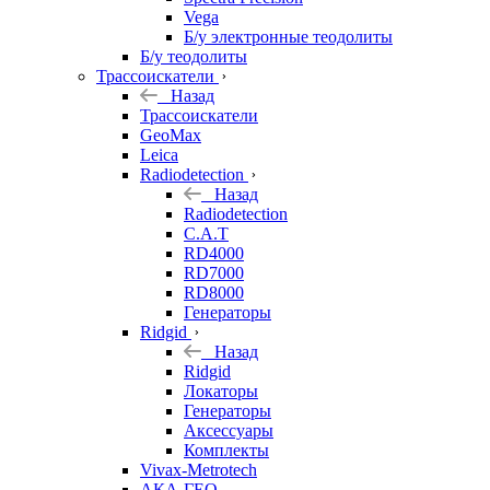
Vega
Б/у электронные теодолиты
Б/у теодолиты
Трассоискатели
Назад
Трассоискатели
GeoMax
Leica
Radiodetection
Назад
Radiodetection
C.A.T
RD4000
RD7000
RD8000
Генераторы
Ridgid
Назад
Ridgid
Локаторы
Генераторы
Аксессуары
Комплекты
Vivax-Metrotech
АКА-ГЕО