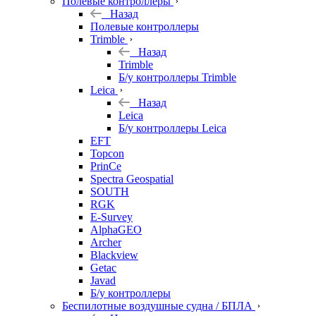
Полевые контроллеры
Назад
Полевые контроллеры
Trimble
Назад
Trimble
Б/у контроллеры Trimble
Leica
Назад
Leica
Б/у контроллеры Leica
EFT
Topcon
PrinCe
Spectra Geospatial
SOUTH
RGK
E-Survey
AlphaGEO
Archer
Blackview
Getac
Javad
Б/у контроллеры
Беспилотные воздушные судна / БПЛА