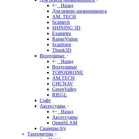
Назад
Для реверс-инжиниринга
AM. TECH
Scantech
SHINING 3D
Exametra
RangeVision
Scanform
Thunk3D
Воздушные
Назад
Воздушные
TOPODRONE
AM.TECH
CHCNAV
GreenValley
RIEGL
Софт
Аксессуары
Назад
Аксессуары
OmniSLAM
Сканеры б/у
Тахеометры