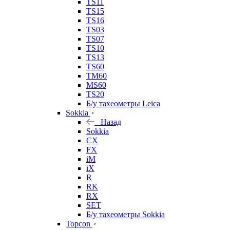
TS11
TS15
TS16
TS03
TS07
TS10
TS13
TS60
TM60
MS60
TS20
Б/у тахеометры Leica
Sokkia
Назад
Sokkia
CX
FX
iM
iX
R
RK
RX
SET
Б/у тахеометры Sokkia
Topcon