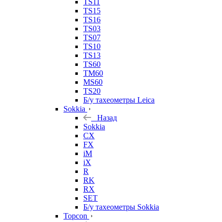
TS11
TS15
TS16
TS03
TS07
TS10
TS13
TS60
TM60
MS60
TS20
Б/у тахеометры Leica
Sokkia
Назад
Sokkia
CX
FX
iM
iX
R
RK
RX
SET
Б/у тахеометры Sokkia
Topcon