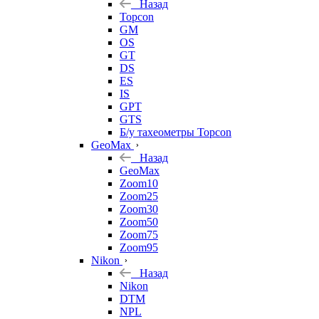
Назад
Topcon
GM
OS
GT
DS
ES
IS
GPT
GTS
Б/у тахеометры Topcon
GeoMax
Назад
GeoMax
Zoom10
Zoom25
Zoom30
Zoom50
Zoom75
Zoom95
Nikon
Назад
Nikon
DTM
NPL