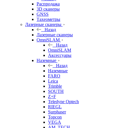
б/у
Распродажа
3D сканеры
GNSS
Тахеометры
Лазерные сканеры
Назад
Лазерные сканеры
OmniSLAM
Назад
OmniSLAM
Аксессуары
Наземные
Назад
Наземные
FARO
Leica
Trimble
SOUTH
Z+F
Teledyne Optech
RIEGL
Surphaser
Topcon
VEGA
AM. TECH