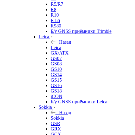
R5/R7
R8
R10
R12i
R980
Б/у GNSS приёмники Trimble
Leica
Назад
Leica
GX/ATX
GS07
GS08
GS10
GS14
GS15
GS16
GS18
iCON
Б/у GNSS приёмники Leica
Sokkia
Назад
Sokkia
GSR
GRX
GCX