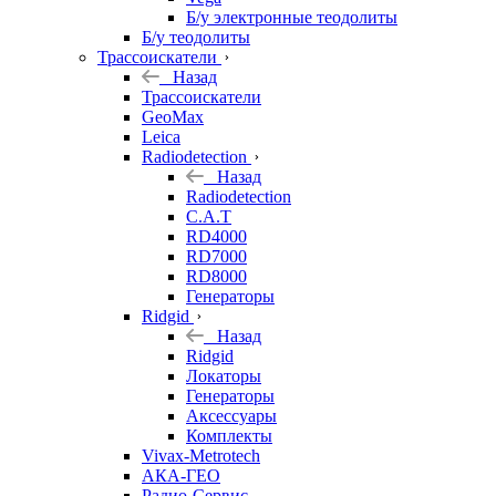
Б/у электронные теодолиты
Б/у теодолиты
Трассоискатели
Назад
Трассоискатели
GeoMax
Leica
Radiodetection
Назад
Radiodetection
C.A.T
RD4000
RD7000
RD8000
Генераторы
Ridgid
Назад
Ridgid
Локаторы
Генераторы
Аксессуары
Комплекты
Vivax-Metrotech
АКА-ГЕО
Радио-Сервис