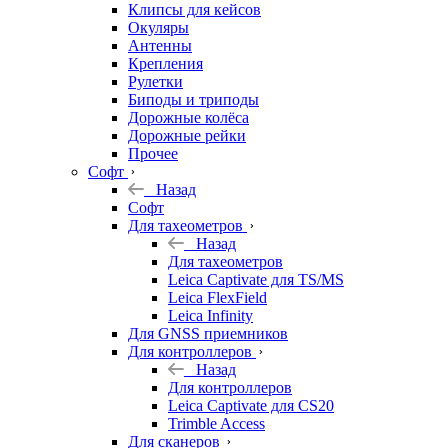
Клипсы для кейсов
Окуляры
Антенны
Крепления
Рулетки
Биподы и триподы
Дорожные колёса
Дорожные рейки
Прочее
Софт
Назад
Софт
Для тахеометров
Назад
Для тахеометров
Leica Captivate для TS/MS
Leica FlexField
Leica Infinity
Для GNSS приемников
Для контроллеров
Назад
Для контроллеров
Leica Captivate для CS20
Trimble Access
Для сканеров