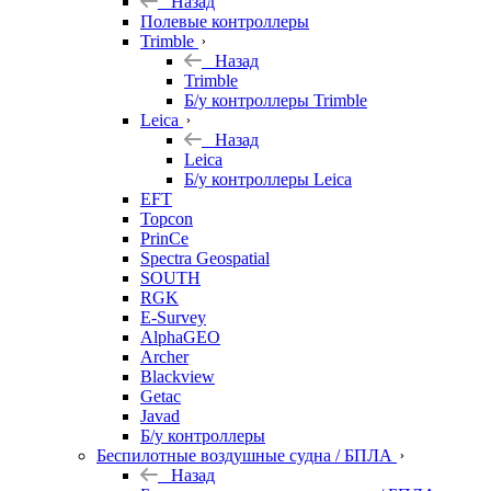
Назад
Полевые контроллеры
Trimble
Назад
Trimble
Б/у контроллеры Trimble
Leica
Назад
Leica
Б/у контроллеры Leica
EFT
Topcon
PrinCe
Spectra Geospatial
SOUTH
RGK
E-Survey
AlphaGEO
Archer
Blackview
Getac
Javad
Б/у контроллеры
Беспилотные воздушные судна / БПЛА
Назад