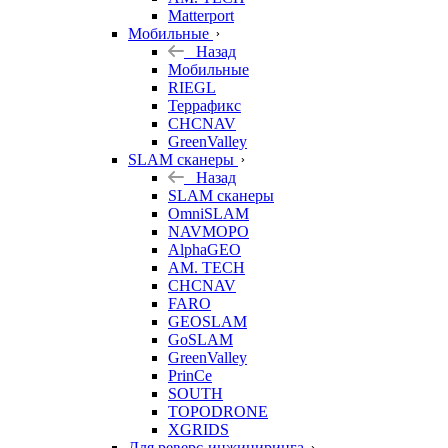
Matterport
Мобильные
Назад
Мобильные
RIEGL
Террафикс
CHCNAV
GreenValley
SLAM сканеры
Назад
SLAM сканеры
OmniSLAM
NAVMOPO
AlphaGEO
AM. TECH
CHCNAV
FARO
GEOSLAM
GoSLAM
GreenValley
PrinCe
SOUTH
TOPODRONE
XGRIDS
Для реверс-инжиниринга