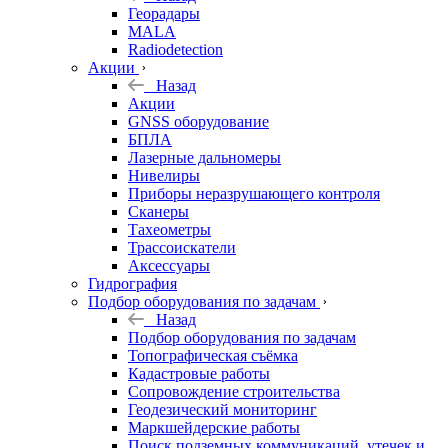
Георадары
MALA
Radiodetection
Акции
Назад
Акции
GNSS оборудование
БПЛА
Лазерные дальномеры
Нивелиры
Приборы неразрушающего контроля
Сканеры
Тахеометры
Трассоискатели
Аксессуары
Гидрография
Подбор оборудования по задачам
Назад
Подбор оборудования по задачам
Топографическая съёмка
Кадастровые работы
Сопровождение строительства
Геодезический мониторинг
Маркшейдерские работы
Поиск подземных коммуникаций, утечек и