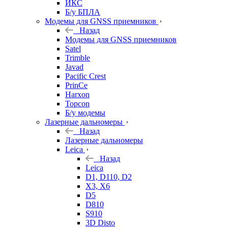
ИКС
Б/у БПЛА
Модемы для GNSS приемников
Назад
Модемы для GNSS приемников
Satel
Trimble
Javad
Pacific Crest
PrinCe
Harxon
Topcon
Б/у модемы
Лазерные дальномеры
Назад
Лазерные дальномеры
Leica
Назад
Leica
D1, D110, D2
X3, X6
D5
D810
S910
3D Disto