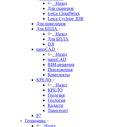
Назад
Для сканеров
Leica CloudWorx
Leica Cyclone 3DR
Для нивелиров
Для БПЛА
Назад
Для БПЛА
DJI
nanoCAD
Назад
nanoCAD
BIM-решения
Приложения
Комплекты
КРЕДО
Назад
КРЕДО
Геодезия
Геология
Кадастр
Транспорт
Р7
Георадары
Назад