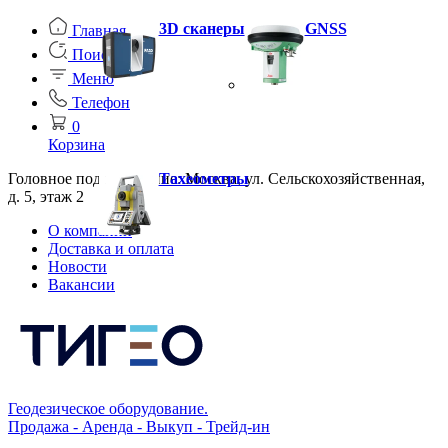
3D сканеры
GNSS
Главная
Поиск
Меню
Телефон
0
Корзина
Головное подразделение: Москва, ул. Сельскохозяйственная,
Тахеометры
д. 5, этаж 2
О компании
Доставка и оплата
Новости
Вакансии
Геодезическое оборудование.
Продажа - Аренда - Выкуп - Трейд-ин