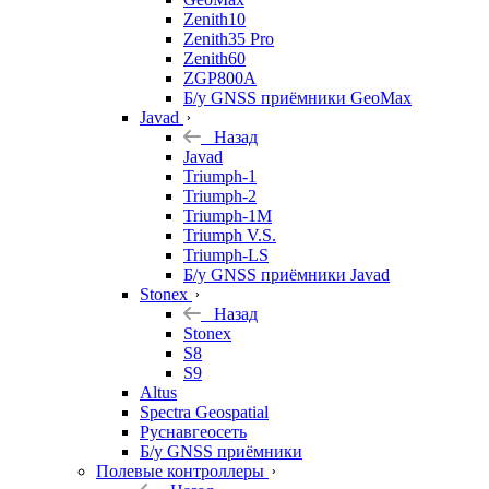
Zenith10
Zenith35 Pro
Zenith60
ZGP800A
Б/у GNSS приёмники GeoMax
Javad
Назад
Javad
Triumph-1
Triumph-2
Triumph-1M
Triumph V.S.
Triumph-LS
Б/у GNSS приёмники Javad
Stonex
Назад
Stonex
S8
S9
Altus
Spectra Geospatial
Руснавгеосеть
Б/у GNSS приёмники
Полевые контроллеры