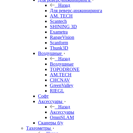
Назад
Для реверс-инжиниринга
AM. TECH
Scantech
SHINING 3D
Exametra
RangeVision
Scanform
Thunk3D
Воздушные
Назад
Воздушные
TOPODRONE
AM.TECH
CHCNAV
GreenValley
RIEGL
Софт
Аксессуары
Назад
Аксессуары
OmniSLAM
Сканеры б/у
Тахеометры