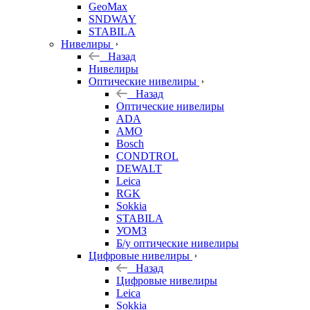
GeoMax
SNDWAY
STABILA
Нивелиры
Назад
Нивелиры
Оптические нивелиры
Назад
Оптические нивелиры
ADA
AMO
Bosch
CONDTROL
DEWALT
Leica
RGK
Sokkia
STABILA
УОМЗ
Б/у оптические нивелиры
Цифровые нивелиры
Назад
Цифровые нивелиры
Leica
Sokkia