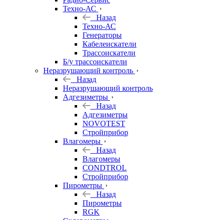
Техно-АС
Назад
Техно-АС
Генераторы
Кабелеискатели
Трассоискатели
Б/у трассоискатели
Неразрушающий контроль
Назад
Неразрушающий контроль
Адгезиметры
Назад
Адгезиметры
NOVOTEST
Стройприбор
Влагомеры
Назад
Влагомеры
CONDTROL
Стройприбор
Пирометры
Назад
Пирометры
RGK