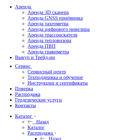
дальномеры
Аренда
Аренда 3D сканера
Нивелиры
Аренда GNSS приёмника
Аренда тахеометра
Теодолиты
Аренда цифрового нивелира
Аренда трассоискателя
Трассоискатели
Аренда тепловизора
Аренда ПВП
Неразрушающий
Аренда гравиметра
контроль
Выкуп и Трейд-ин
Аксессуары
Сервис
Софт
Сервисный центр
Георадары
Техподдержка и обучение
Инструкции и сертификаты
Акции
Поверка
Гидрография
Распродажа
Геодезические услуги
Подбор
Контакты
оборудования
по задачам
Каталог
Назад
Архив
Каталог
Геодезическое
Распродажа
оборудование
Назад