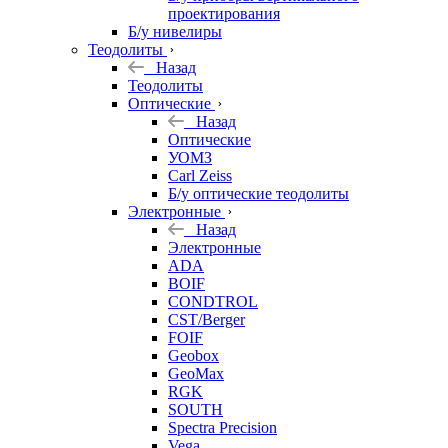
проектирования
Б/у нивелиры
Теодолиты
Назад
Теодолиты
Оптические
Назад
Оптические
УОМЗ
Carl Zeiss
Б/у оптические теодолиты
Электронные
Назад
Электронные
ADA
BOIF
CONDTROL
CST/Berger
FOIF
Geobox
GeoMax
RGK
SOUTH
Spectra Precision
Vega