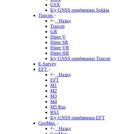
GSX
Б/у GNSS приёмники Sokkia
Topcon
Назад
Topcon
GR
Hiper V
Hiper SR
Hiper VR
Hiper HR
Б/у GNSS приёмники Topcon
E-Survey
EFT
Назад
EFT
M1
M2
M3
M4
M5 Rus
RS3
Б/у GNSS приёмники EFT
GeoMax
Назад
GeoMax