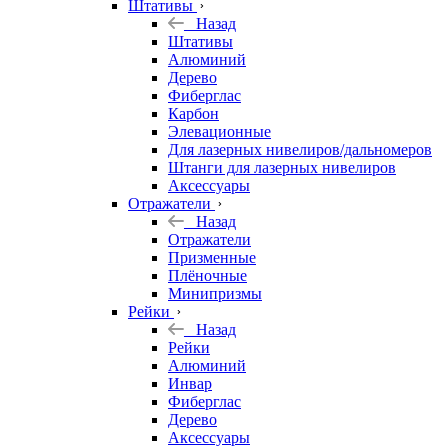
Штативы
Назад
Штативы
Алюминий
Дерево
Фиберглас
Карбон
Элевационные
Для лазерных нивелиров/дальномеров
Штанги для лазерных нивелиров
Аксессуары
Отражатели
Назад
Отражатели
Призменные
Плёночные
Минипризмы
Рейки
Назад
Рейки
Алюминий
Инвар
Фиберглас
Дерево
Аксессуары