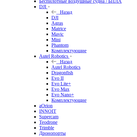
Беспилотные воздушные судна / БПЛА
DJI
Назад
DJI
Agras
Matrice
Mavic
Mini
Phantom
Комплектующие
Autel Robotics
Назад
Autel Robotics
Dragonfish
Evo II
Evo Lite+
Evo Max
Evo Nano+
Комплектующие
aOrion
INNOIT
Supercam
Teodrone
Trimble
Дронопорты