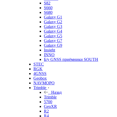
S82
S660
S680
Galaxy G1
Galaxy G2
Galaxy G3
Galaxy G4
Galaxy G5
Galaxy G7
Galaxy G9
Insight
INNO
Б/у GNSS приёмники SOUTH
STEC
RGK
4GNSS
Geobox
NAVMOPO
Trimble
Назад
Trimble
5700
GeoXR
R2
R4