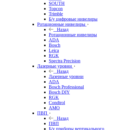
SOUTH
Topcon
Trimble
Б/у цифровые нивелиры
Ротационные нивелиры
Назад
Ротационные нивелиры
ADA
Bosch
Leica
RGK
Spectra Precision
Лазерные уровни
Назад
Лазерные уровни
ADA
Bosch Professional
Bosch DIY
RGK
Condtrol
AMO
ПВП
Назад
ПВП
Б/у приборы вертикального