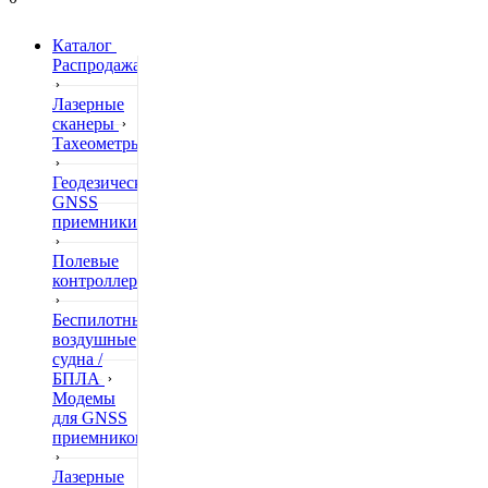
Каталог
Распродажа
Лазерные
сканеры
Тахеометры
Геодезические
GNSS
приемники
Полевые
контроллеры
Беспилотные
воздушные
судна /
БПЛА
Модемы
для GNSS
приемников
Лазерные