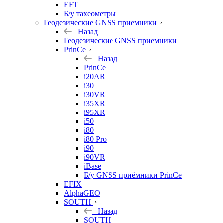
EFT
Б/у тахеометры
Геодезические GNSS приемники
Назад
Геодезические GNSS приемники
PrinCe
Назад
PrinCe
i20AR
i30
i30VR
i35XR
i95XR
i50
i80
i80 Pro
i90
i90VR
iBase
Б/у GNSS приёмники PrinCe
EFIX
AlphaGEO
SOUTH
Назад
SOUTH