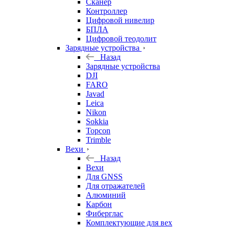
Сканер
Контроллер
Цифровой нивелир
БПЛА
Цифровой теодолит
Зарядные устройства
Назад
Зарядные устройства
DJI
FARO
Javad
Leica
Nikon
Sokkia
Topcon
Trimble
Вехи
Назад
Вехи
Для GNSS
Для отражателей
Алюминий
Карбон
Фиберглас
Комплектующие для вех