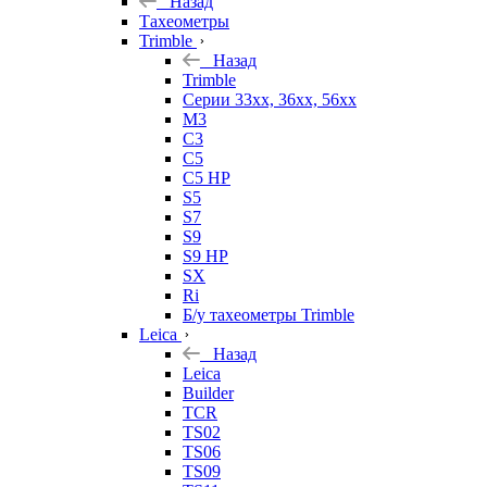
Назад
Тахеометры
Trimble
Назад
Trimble
Серии 33xx, 36xx, 56xx
M3
C3
C5
C5 HP
S5
S7
S9
S9 HP
SX
Ri
Б/у тахеометры Trimble
Leica
Назад
Leica
Builder
TCR
TS02
TS06
TS09