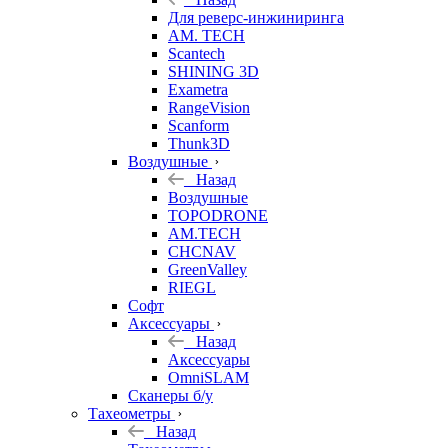
Для реверс-инжиниринга
AM. TECH
Scantech
SHINING 3D
Exametra
RangeVision
Scanform
Thunk3D
Воздушные
Назад
Воздушные
TOPODRONE
AM.TECH
CHCNAV
GreenValley
RIEGL
Софт
Аксессуары
Назад
Аксессуары
OmniSLAM
Сканеры б/у
Тахеометры
Назад