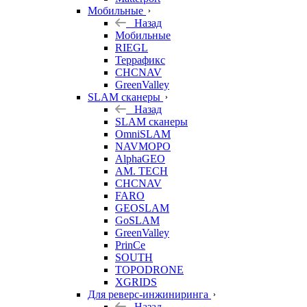
Мобильные
Назад
Мобильные
RIEGL
Террафикс
CHCNAV
GreenValley
SLAM сканеры
Назад
SLAM сканеры
OmniSLAM
NAVMOPO
AlphaGEO
AM. TECH
CHCNAV
FARO
GEOSLAM
GoSLAM
GreenValley
PrinCe
SOUTH
TOPODRONE
XGRIDS
Для реверс-инжиниринга
Назад