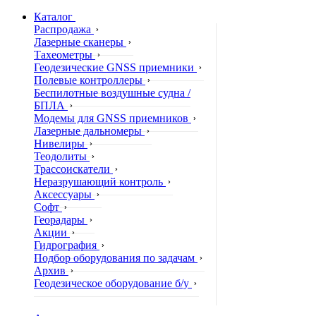
Каталог
Распродажа
Лазерные сканеры
Тахеометры
Геодезические GNSS приемники
Полевые контроллеры
Беспилотные воздушные судна /
БПЛА
Модемы для GNSS приемников
Лазерные дальномеры
Нивелиры
Теодолиты
Трассоискатели
Неразрушающий контроль
Аксессуары
Софт
Георадары
Акции
Гидрография
Подбор оборудования по задачам
Архив
Геодезическое оборудование б/у