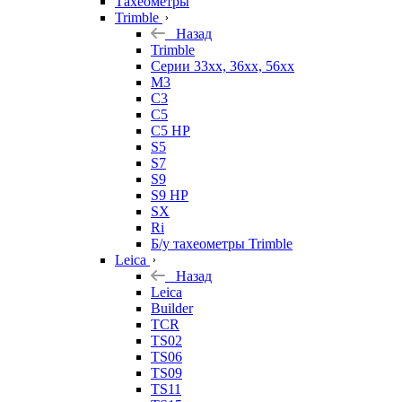
Тахеометры
Trimble
Назад
Trimble
Серии 33xx, 36xx, 56xx
M3
C3
C5
C5 HP
S5
S7
S9
S9 HP
SX
Ri
Б/у тахеометры Trimble
Leica
Назад
Leica
Builder
TCR
TS02
TS06
TS09
TS11