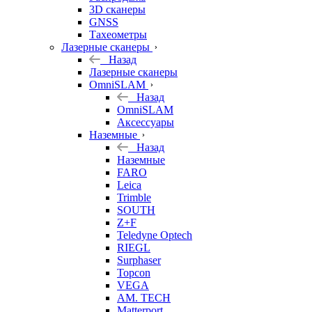
3D сканеры
GNSS
Тахеометры
Лазерные сканеры
Назад
Лазерные сканеры
OmniSLAM
Назад
OmniSLAM
Аксессуары
Наземные
Назад
Наземные
FARO
Leica
Trimble
SOUTH
Z+F
Teledyne Optech
RIEGL
Surphaser
Topcon
VEGA
AM. TECH
Matterport