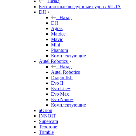
Назад
Беспилотные воздушные судна / БПЛА
DJI
Назад
DJI
Agras
Matrice
Mavic
Mini
Phantom
Комплектующие
Autel Robotics
Назад
Autel Robotics
Dragonfish
Evo II
Evo Lite+
Evo Max
Evo Nano+
Комплектующие
aOrion
INNOIT
Supercam
Teodrone
Trimble