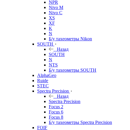
NPR
Nivo M
Nivo C
XS
XF
K
N
Б/у тахеометры Nikon
SOUTH
Назад
SOUTH
N
NTS
Б/у тахеометры SOUTH
AlphaGeo
Ruide
STEC
Spectra Precision
Назад
Spectra Precision
Focus 2
Focus 6
Focus 8
Б/у тахеометры Spectra Precision
FOIF