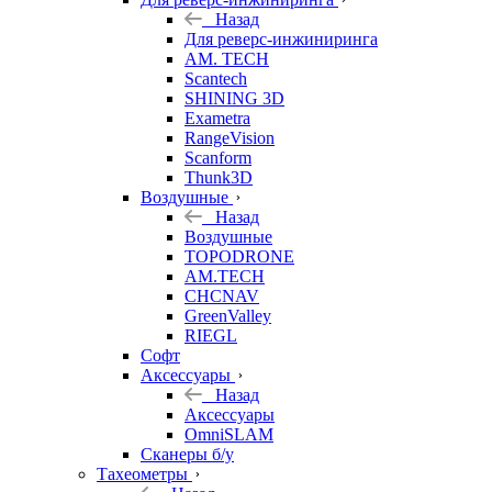
Назад
Для реверс-инжиниринга
AM. TECH
Scantech
SHINING 3D
Exametra
RangeVision
Scanform
Thunk3D
Воздушные
Назад
Воздушные
TOPODRONE
AM.TECH
CHCNAV
GreenValley
RIEGL
Софт
Аксессуары
Назад
Аксессуары
OmniSLAM
Сканеры б/у
Тахеометры