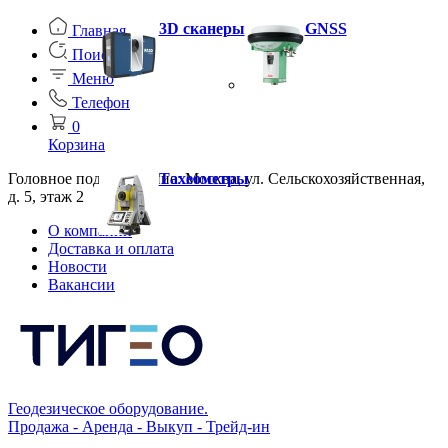
3D сканеры
GNSS
Главная
Поиск
Меню
Телефон
0
Корзина
Головное подразделение: Москва, ул. Сельскохозяйственная,
Тахеометры
д. 5, этаж 2
О компании
Доставка и оплата
Новости
Вакансии
Геодезическое оборудование.
Продажа - Аренда - Выкуп - Трейд-ин