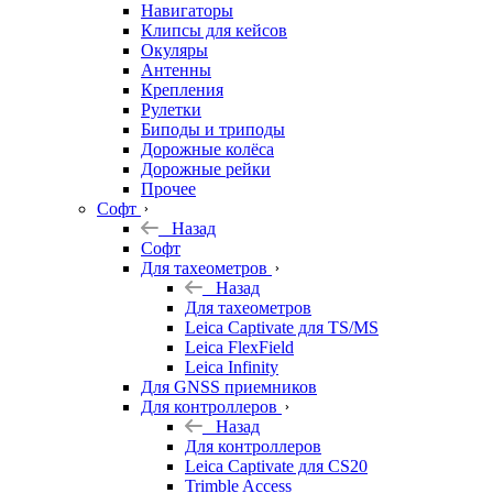
Навигаторы
Клипсы для кейсов
Окуляры
Антенны
Крепления
Рулетки
Биподы и триподы
Дорожные колёса
Дорожные рейки
Прочее
Софт
Назад
Софт
Для тахеометров
Назад
Для тахеометров
Leica Captivate для TS/MS
Leica FlexField
Leica Infinity
Для GNSS приемников
Для контроллеров
Назад
Для контроллеров
Leica Captivate для CS20
Trimble Access