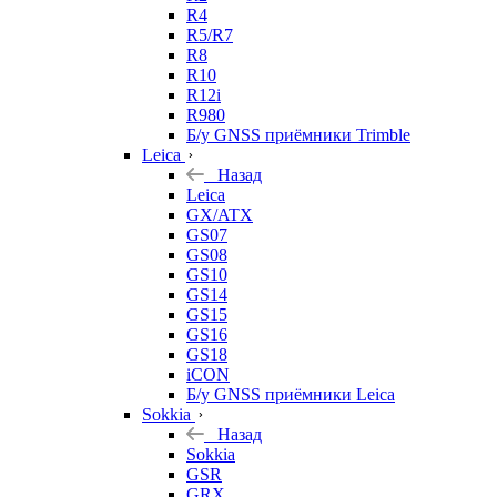
R4
R5/R7
R8
R10
R12i
R980
Б/у GNSS приёмники Trimble
Leica
Назад
Leica
GX/ATX
GS07
GS08
GS10
GS14
GS15
GS16
GS18
iCON
Б/у GNSS приёмники Leica
Sokkia
Назад
Sokkia
GSR
GRX