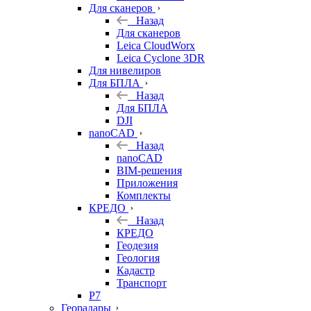
Для сканеров
Назад
Для сканеров
Leica CloudWorx
Leica Cyclone 3DR
Для нивелиров
Для БПЛА
Назад
Для БПЛА
DJI
nanoCAD
Назад
nanoCAD
BIM-решения
Приложения
Комплекты
КРЕДО
Назад
КРЕДО
Геодезия
Геология
Кадастр
Транспорт
Р7
Георадары