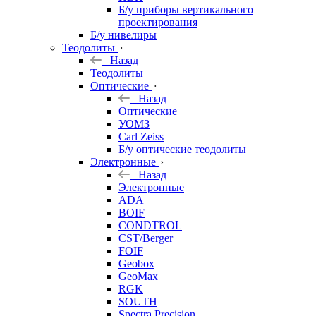
Б/у приборы вертикального
проектирования
Б/у нивелиры
Теодолиты
Назад
Теодолиты
Оптические
Назад
Оптические
УОМЗ
Carl Zeiss
Б/у оптические теодолиты
Электронные
Назад
Электронные
ADA
BOIF
CONDTROL
CST/Berger
FOIF
Geobox
GeoMax
RGK
SOUTH
Spectra Precision