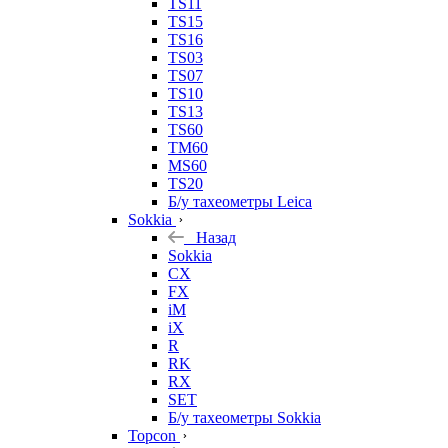
TS11
TS15
TS16
TS03
TS07
TS10
TS13
TS60
TM60
MS60
TS20
Б/у тахеометры Leica
Sokkia
Назад
Sokkia
CX
FX
iM
iX
R
RK
RX
SET
Б/у тахеометры Sokkia
Topcon