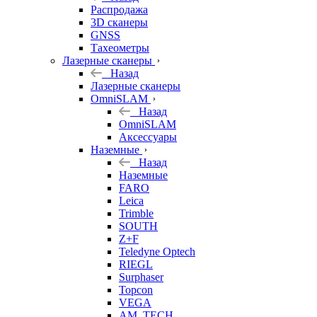
б/у
Распродажа
3D сканеры
GNSS
Тахеометры
Лазерные сканеры
Назад
Лазерные сканеры
OmniSLAM
Назад
OmniSLAM
Аксессуары
Наземные
Назад
Наземные
FARO
Leica
Trimble
SOUTH
Z+F
Teledyne Optech
RIEGL
Surphaser
Topcon
VEGA
AM. TECH