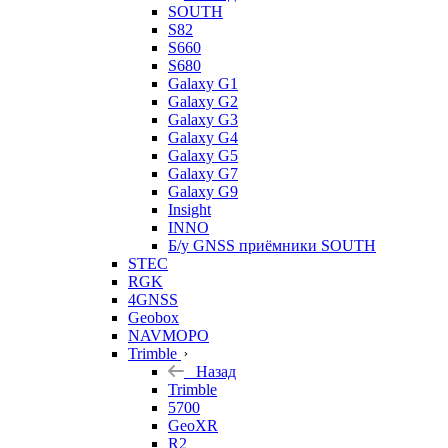
SOUTH
S82
S660
S680
Galaxy G1
Galaxy G2
Galaxy G3
Galaxy G4
Galaxy G5
Galaxy G7
Galaxy G9
Insight
INNO
Б/у GNSS приёмники SOUTH
STEC
RGK
4GNSS
Geobox
NAVMOPO
Trimble
Назад
Trimble
5700
GeoXR
R2