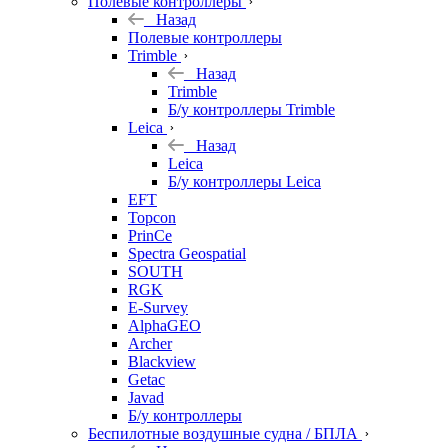
Полевые контроллеры
Назад
Полевые контроллеры
Trimble
Назад
Trimble
Б/у контроллеры Trimble
Leica
Назад
Leica
Б/у контроллеры Leica
EFT
Topcon
PrinCe
Spectra Geospatial
SOUTH
RGK
E-Survey
AlphaGEO
Archer
Blackview
Getac
Javad
Б/у контроллеры
Беспилотные воздушные судна / БПЛА