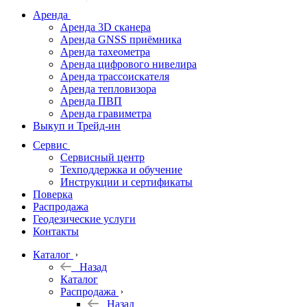
дальномеры
Аренда
Аренда 3D сканера
Нивелиры
Аренда GNSS приёмника
Аренда тахеометра
Теодолиты
Аренда цифрового нивелира
Аренда трассоискателя
Трассоискатели
Аренда тепловизора
Аренда ПВП
Неразрушающий
Аренда гравиметра
контроль
Выкуп и Трейд-ин
Аксессуары
Сервис
Софт
Сервисный центр
Георадары
Техподдержка и обучение
Инструкции и сертификаты
Акции
Поверка
Гидрография
Распродажа
Геодезические услуги
Подбор
Контакты
оборудования
по задачам
Каталог
Назад
Архив
Каталог
Геодезическое
Распродажа
оборудование
Назад