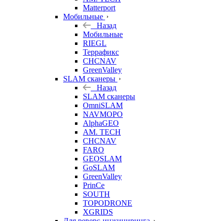
Matterport
Мобильные
Назад
Мобильные
RIEGL
Террафикс
CHCNAV
GreenValley
SLAM сканеры
Назад
SLAM сканеры
OmniSLAM
NAVMOPO
AlphaGEO
AM. TECH
CHCNAV
FARO
GEOSLAM
GoSLAM
GreenValley
PrinCe
SOUTH
TOPODRONE
XGRIDS
Для реверс-инжиниринга