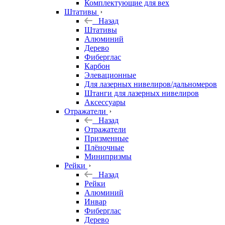
Комплектующие для вех
Штативы
Назад
Штативы
Алюминий
Дерево
Фиберглас
Карбон
Элевационные
Для лазерных нивелиров/дальномеров
Штанги для лазерных нивелиров
Аксессуары
Отражатели
Назад
Отражатели
Призменные
Плёночные
Минипризмы
Рейки
Назад
Рейки
Алюминий
Инвар
Фиберглас
Дерево