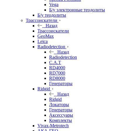
Vega
Б/у электронные теодолиты
Б/у теодолиты
Трассоискатели
Назад
Трассоискатели
GeoMax
Leica
Radiodetection
Назад
Radiodetection
C.A.T
RD4000
RD7000
RD8000
Генераторы
Ridgid
Назад
Ridgid
Локаторы
Генераторы
Аксессуары
Комплекты
Vivax-Metrotech
АКА-ГЕО