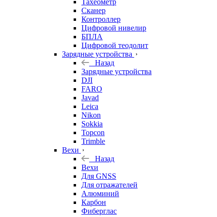
Тахеометр
Сканер
Контроллер
Цифровой нивелир
БПЛА
Цифровой теодолит
Зарядные устройства
Назад
Зарядные устройства
DJI
FARO
Javad
Leica
Nikon
Sokkia
Topcon
Trimble
Вехи
Назад
Вехи
Для GNSS
Для отражателей
Алюминий
Карбон
Фиберглас