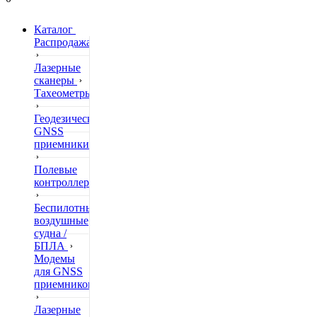
Каталог
Распродажа
Лазерные
сканеры
Тахеометры
Геодезические
GNSS
приемники
Полевые
контроллеры
Беспилотные
воздушные
судна /
БПЛА
Модемы
для GNSS
приемников
Лазерные