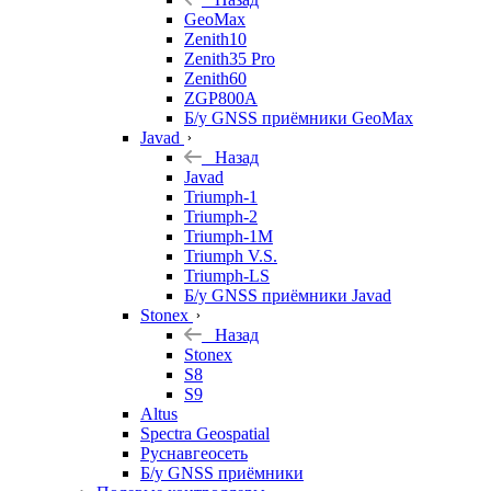
GeoMax
Zenith10
Zenith35 Pro
Zenith60
ZGP800A
Б/у GNSS приёмники GeoMax
Javad
Назад
Javad
Triumph-1
Triumph-2
Triumph-1M
Triumph V.S.
Triumph-LS
Б/у GNSS приёмники Javad
Stonex
Назад
Stonex
S8
S9
Altus
Spectra Geospatial
Руснавгеосеть
Б/у GNSS приёмники