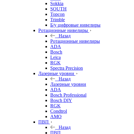
Sokkia
SOUTH
Topcon
Trimble
Б/у цифровые нивелиры
Ротационные нивелиры
Назад
Ротационные нивелиры
ADA
Bosch
Leica
RGK
Spectra Precision
Лазерные уровни
Назад
Лазерные уровни
ADA
Bosch Professional
Bosch DIY
RGK
Condtrol
AMO
ПВП
Назад
ПВП