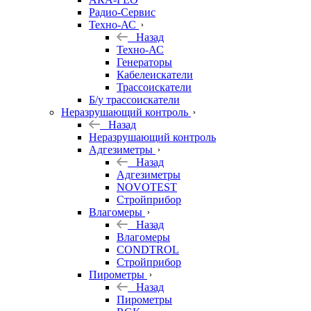
Радио-Сервис
Техно-АС
Назад
Техно-АС
Генераторы
Кабелеискатели
Трассоискатели
Б/у трассоискатели
Неразрушающий контроль
Назад
Неразрушающий контроль
Адгезиметры
Назад
Адгезиметры
NOVOTEST
Стройприбор
Влагомеры
Назад
Влагомеры
CONDTROL
Стройприбор
Пирометры
Назад
Пирометры