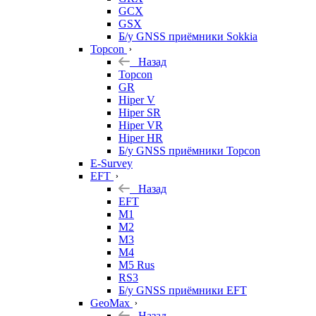
GCX
GSX
Б/у GNSS приёмники Sokkia
Topcon
Назад
Topcon
GR
Hiper V
Hiper SR
Hiper VR
Hiper HR
Б/у GNSS приёмники Topcon
E-Survey
EFT
Назад
EFT
M1
M2
M3
M4
M5 Rus
RS3
Б/у GNSS приёмники EFT
GeoMax
Назад