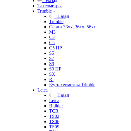
Назад
Тахеометры
Trimble
Назад
Trimble
Серии 33xx, 36xx, 56xx
M3
C3
C5
C5 HP
S5
S7
S9
S9 HP
SX
Ri
Б/у тахеометры Trimble
Leica
Назад
Leica
Builder
TCR
TS02
TS06
TS09