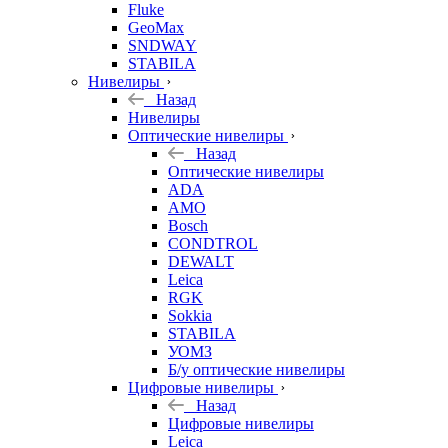
Fluke
GeoMax
SNDWAY
STABILA
Нивелиры
Назад
Нивелиры
Оптические нивелиры
Назад
Оптические нивелиры
ADA
AMO
Bosch
CONDTROL
DEWALT
Leica
RGK
Sokkia
STABILA
УОМЗ
Б/у оптические нивелиры
Цифровые нивелиры
Назад
Цифровые нивелиры
Leica