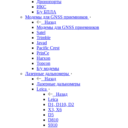
Дронопорты
ИКС
Б/у БПЛА
Модемы для GNSS приемников
Назад
Модемы для GNSS приемников
Satel
Trimble
Javad
Pacific Crest
PrinCe
Harxon
Topcon
Б/у модемы
Лазерные дальномеры
Назад
Лазерные дальномеры
Leica
Назад
Leica
D1, D110, D2
X3, X6
D5
D810
S910