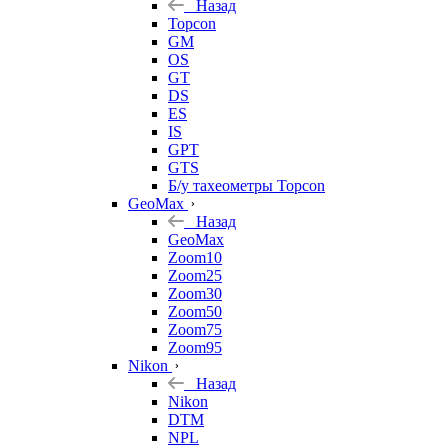
Назад
Topcon
GM
OS
GT
DS
ES
IS
GPT
GTS
Б/у тахеометры Topcon
GeoMax
Назад
GeoMax
Zoom10
Zoom25
Zoom30
Zoom50
Zoom75
Zoom95
Nikon
Назад
Nikon
DTM
NPL