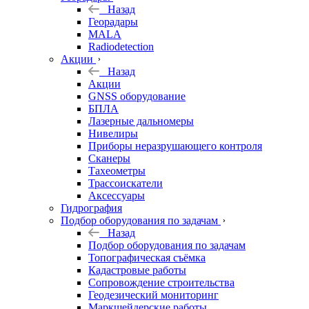
Назад
Георадары
MALA
Radiodetection
Акции
Назад
Акции
GNSS оборудование
БПЛА
Лазерные дальномеры
Нивелиры
Приборы неразрушающего контроля
Сканеры
Тахеометры
Трассоискатели
Аксессуары
Гидрография
Подбор оборудования по задачам
Назад
Подбор оборудования по задачам
Топографическая съёмка
Кадастровые работы
Сопровождение строительства
Геодезический мониторинг
Маркшейдерские работы