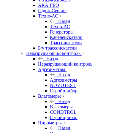
АКА-ГЕО
Радио-Сервис
Техно-АС
Назад
Техно-АС
Генераторы
Кабелеискатели
Трассоискатели
Б/у трассоискатели
Неразрушающий контроль
Назад
Неразрушающий контроль
Адгезиметры
Назад
Адгезиметры
NOVOTEST
Стройприбор
Влагомеры
Назад
Влагомеры
CONDTROL
Стройприбор
Пирометры
Назад