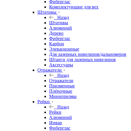
Фиберглас
Комплектующие для вех
Штативы
Назад
Штативы
Алюминий
Дерево
Фиберглас
Карбон
Элевационные
Для лазерных нивелиров/дальномеров
Штанги для лазерных нивелиров
Аксессуары
Отражатели
Назад
Отражатели
Призменные
Плёночные
Минипризмы
Рейки
Назад
Рейки
Алюминий
Инвар
Фиберглас