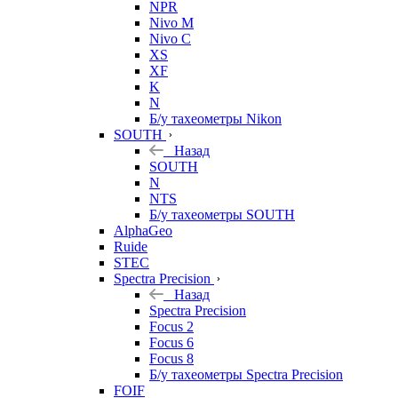
NPR
Nivo M
Nivo C
XS
XF
K
N
Б/у тахеометры Nikon
SOUTH
Назад
SOUTH
N
NTS
Б/у тахеометры SOUTH
AlphaGeo
Ruide
STEC
Spectra Precision
Назад
Spectra Precision
Focus 2
Focus 6
Focus 8
Б/у тахеометры Spectra Precision
FOIF