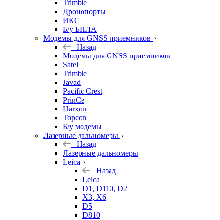
Trimble
Дронопорты
ИКС
Б/у БПЛА
Модемы для GNSS приемников
Назад
Модемы для GNSS приемников
Satel
Trimble
Javad
Pacific Crest
PrinCe
Harxon
Topcon
Б/у модемы
Лазерные дальномеры
Назад
Лазерные дальномеры
Leica
Назад
Leica
D1, D110, D2
X3, X6
D5
D810