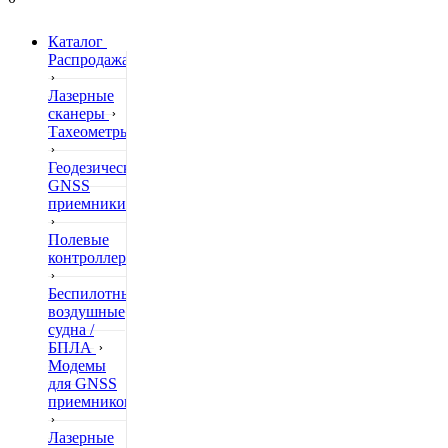
Каталог
Распродажа
Лазерные
сканеры
Тахеометры
Геодезические
GNSS
приемники
Полевые
контроллеры
Беспилотные
воздушные
судна /
БПЛА
Модемы
для GNSS
приемников
Лазерные