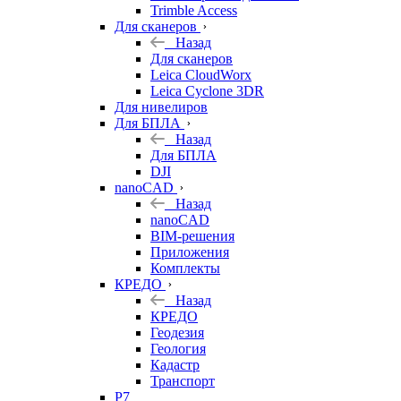
Trimble Access
Для сканеров
Назад
Для сканеров
Leica CloudWorx
Leica Cyclone 3DR
Для нивелиров
Для БПЛА
Назад
Для БПЛА
DJI
nanoCAD
Назад
nanoCAD
BIM-решения
Приложения
Комплекты
КРЕДО
Назад
КРЕДО
Геодезия
Геология
Кадастр
Транспорт
Р7