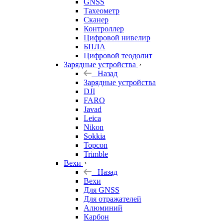
GNSS
Тахеометр
Сканер
Контроллер
Цифровой нивелир
БПЛА
Цифровой теодолит
Зарядные устройства
Назад
Зарядные устройства
DJI
FARO
Javad
Leica
Nikon
Sokkia
Topcon
Trimble
Вехи
Назад
Вехи
Для GNSS
Для отражателей
Алюминий
Карбон