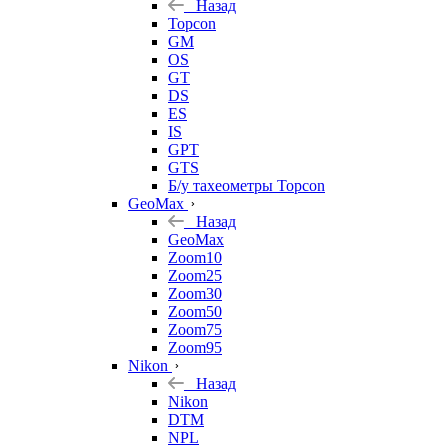
Назад
Topcon
GM
OS
GT
DS
ES
IS
GPT
GTS
Б/у тахеометры Topcon
GeoMax
Назад
GeoMax
Zoom10
Zoom25
Zoom30
Zoom50
Zoom75
Zoom95
Nikon
Назад
Nikon
DTM
NPL