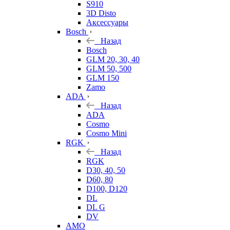
S910
3D Disto
Аксессуары
Bosch
Назад
Bosch
GLM 20, 30, 40
GLM 50, 500
GLM 150
Zamo
ADA
Назад
ADA
Cosmo
Cosmo Mini
RGK
Назад
RGK
D30, 40, 50
D60, 80
D100, D120
DL
DL G
DV
AMO