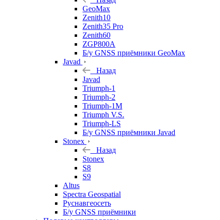
GeoMax
Zenith10
Zenith35 Pro
Zenith60
ZGP800A
Б/у GNSS приёмники GeoMax
Javad
Назад
Javad
Triumph-1
Triumph-2
Triumph-1M
Triumph V.S.
Triumph-LS
Б/у GNSS приёмники Javad
Stonex
Назад
Stonex
S8
S9
Altus
Spectra Geospatial
Руснавгеосеть
Б/у GNSS приёмники