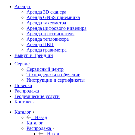
дальномеры
Аренда
Аренда 3D сканера
Нивелиры
Аренда GNSS приёмника
Аренда тахеометра
Теодолиты
Аренда цифрового нивелира
Аренда трассоискателя
Трассоискатели
Аренда тепловизора
Аренда ПВП
Неразрушающий
Аренда гравиметра
контроль
Выкуп и Трейд-ин
Аксессуары
Сервис
Софт
Сервисный центр
Георадары
Техподдержка и обучение
Инструкции и сертификаты
Акции
Поверка
Гидрография
Распродажа
Геодезические услуги
Подбор
Контакты
оборудования
по задачам
Каталог
Назад
Архив
Каталог
Геодезическое
Распродажа
оборудование
Назад