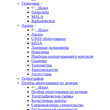
Георадары
Назад
Георадары
MALA
Radiodetection
Акции
Назад
Акции
GNSS оборудование
БПЛА
Лазерные дальномеры
Нивелиры
Приборы неразрушающего контроля
Сканеры
Тахеометры
Трассоискатели
Аксессуары
Гидрография
Подбор оборудования по задачам
Назад
Подбор оборудования по задачам
Топографическая съёмка
Кадастровые работы
Сопровождение строительства
Геодезический мониторинг