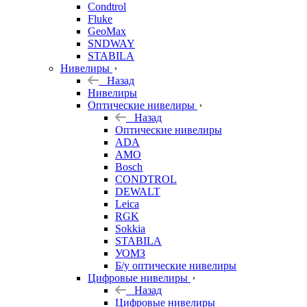
Condtrol
Fluke
GeoMax
SNDWAY
STABILA
Нивелиры
Назад
Нивелиры
Оптические нивелиры
Назад
Оптические нивелиры
ADA
AMO
Bosch
CONDTROL
DEWALT
Leica
RGK
Sokkia
STABILA
УОМЗ
Б/у оптические нивелиры
Цифровые нивелиры
Назад
Цифровые нивелиры