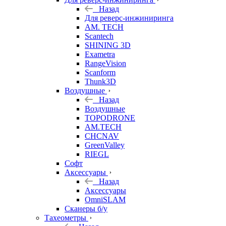
Назад
Для реверс-инжиниринга
AM. TECH
Scantech
SHINING 3D
Exametra
RangeVision
Scanform
Thunk3D
Воздушные
Назад
Воздушные
TOPODRONE
AM.TECH
CHCNAV
GreenValley
RIEGL
Софт
Аксессуары
Назад
Аксессуары
OmniSLAM
Сканеры б/у
Тахеометры