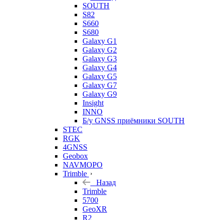
SOUTH
S82
S660
S680
Galaxy G1
Galaxy G2
Galaxy G3
Galaxy G4
Galaxy G5
Galaxy G7
Galaxy G9
Insight
INNO
Б/у GNSS приёмники SOUTH
STEC
RGK
4GNSS
Geobox
NAVMOPO
Trimble
Назад
Trimble
5700
GeoXR
R2