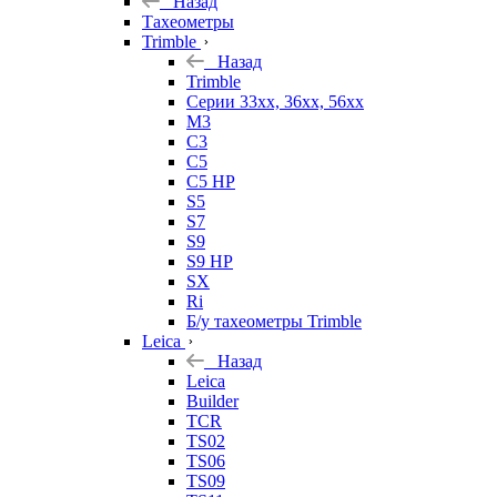
Назад
Тахеометры
Trimble
Назад
Trimble
Серии 33xx, 36xx, 56xx
M3
C3
C5
C5 HP
S5
S7
S9
S9 HP
SX
Ri
Б/у тахеометры Trimble
Leica
Назад
Leica
Builder
TCR
TS02
TS06
TS09