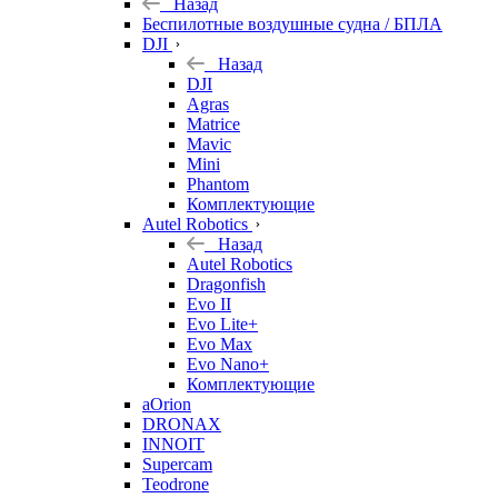
Назад
Беспилотные воздушные судна / БПЛА
DJI
Назад
DJI
Agras
Matrice
Mavic
Mini
Phantom
Комплектующие
Autel Robotics
Назад
Autel Robotics
Dragonfish
Evo II
Evo Lite+
Evo Max
Evo Nano+
Комплектующие
aOrion
DRONAX
INNOIT
Supercam
Teodrone