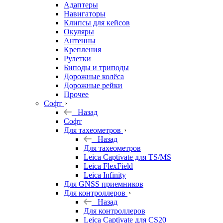
Адаптеры
Навигаторы
Клипсы для кейсов
Окуляры
Антенны
Крепления
Рулетки
Биподы и триподы
Дорожные колёса
Дорожные рейки
Прочее
Софт
Назад
Софт
Для тахеометров
Назад
Для тахеометров
Leica Captivate для TS/MS
Leica FlexField
Leica Infinity
Для GNSS приемников
Для контроллеров
Назад
Для контроллеров
Leica Captivate для CS20