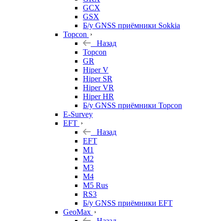
GCX
GSX
Б/у GNSS приёмники Sokkia
Topcon
Назад
Topcon
GR
Hiper V
Hiper SR
Hiper VR
Hiper HR
Б/у GNSS приёмники Topcon
E-Survey
EFT
Назад
EFT
M1
M2
M3
M4
M5 Rus
RS3
Б/у GNSS приёмники EFT
GeoMax
Назад