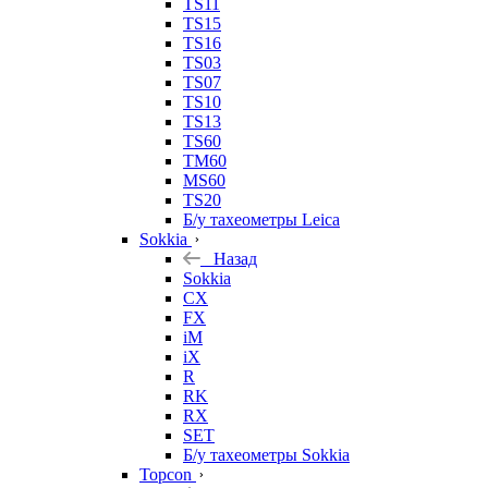
TS11
TS15
TS16
TS03
TS07
TS10
TS13
TS60
TM60
MS60
TS20
Б/у тахеометры Leica
Sokkia
Назад
Sokkia
CX
FX
iM
iX
R
RK
RX
SET
Б/у тахеометры Sokkia
Topcon