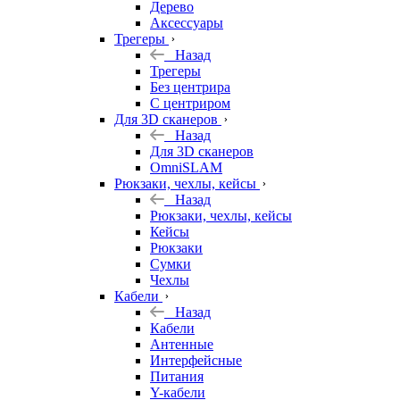
Дерево
Аксессуары
Трегеры
Назад
Трегеры
Без центрира
С центриром
Для 3D сканеров
Назад
Для 3D сканеров
OmniSLAM
Рюкзаки, чехлы, кейсы
Назад
Рюкзаки, чехлы, кейсы
Кейсы
Рюкзаки
Сумки
Чехлы
Кабели
Назад
Кабели
Антенные
Интерфейсные
Питания
Y-кабели