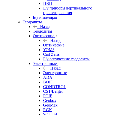
ПВП
Б/у приборы вертикального
проектирования
Б/у нивелиры
Теодолиты
Назад
Теодолиты
Оптические
Назад
Оптические
УОМЗ
Carl Zeiss
Б/у оптические теодолиты
Электронные
Назад
Электронные
ADA
BOIF
CONDTROL
CST/Berger
FOIF
Geobox
GeoMax
RGK
SOUTH