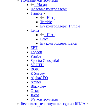
Полевые контроллеры
Назад
Полевые контроллеры
Trimble
Назад
Trimble
Б/у контроллеры Trimble
Leica
Назад
Leica
Б/у контроллеры Leica
EFT
Topcon
PrinCe
Spectra Geospatial
SOUTH
RGK
E-Survey
AlphaGEO
Archer
Blackview
Getac
Javad
Б/у контроллеры
Беспилотные воздушные судна / БПЛА