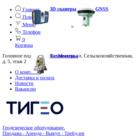
3D сканеры
GNSS
Главная
Поиск
Меню
Телефон
0
Корзина
Головное подразделение: Москва, ул. Сельскохозяйственная,
Тахеометры
д. 5, этаж 2
О компании
Доставка и оплата
Новости
Вакансии
Геодезическое оборудование.
Продажа - Аренда - Выкуп - Трейд-ин