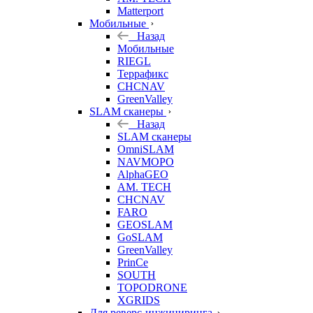
Matterport
Мобильные
Назад
Мобильные
RIEGL
Террафикс
CHCNAV
GreenValley
SLAM сканеры
Назад
SLAM сканеры
OmniSLAM
NAVMOPO
AlphaGEO
AM. TECH
CHCNAV
FARO
GEOSLAM
GoSLAM
GreenValley
PrinCe
SOUTH
TOPODRONE
XGRIDS
Для реверс-инжиниринга