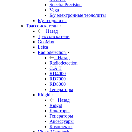
Spectra Precision
Vega
Б/у электронные теодолиты
Б/у теодолиты
Трассоискатели
Назад
Трассоискатели
GeoMax
Leica
Radiodetection
Назад
Radiodetection
C.A.T
RD4000
RD7000
RD8000
Генераторы
Ridgid
Назад
Ridgid
Локаторы
Генераторы
Аксессуары
Комплекты
Vivax-Metrotech