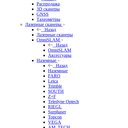
б/у
Распродажа
3D сканеры
GNSS
Тахеометры
Лазерные сканеры
Назад
Лазерные сканеры
OmniSLAM
Назад
OmniSLAM
Аксессуары
Наземные
Назад
Наземные
FARO
Leica
Trimble
SOUTH
Z+F
Teledyne Optech
RIEGL
Surphaser
Topcon
VEGA
AM. TECH