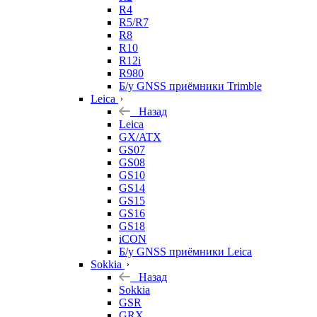
R4
R5/R7
R8
R10
R12i
R980
Б/у GNSS приёмники Trimble
Leica
Назад
Leica
GX/ATX
GS07
GS08
GS10
GS14
GS15
GS16
GS18
iCON
Б/у GNSS приёмники Leica
Sokkia
Назад
Sokkia
GSR
GRX