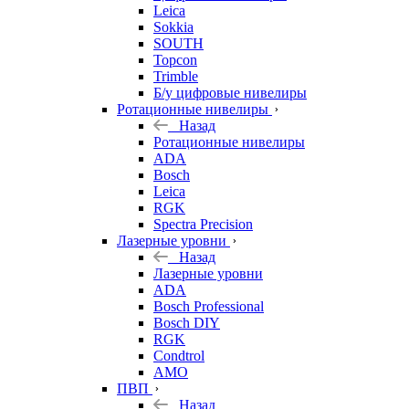
Leica
Sokkia
SOUTH
Topcon
Trimble
Б/у цифровые нивелиры
Ротационные нивелиры
Назад
Ротационные нивелиры
ADA
Bosch
Leica
RGK
Spectra Precision
Лазерные уровни
Назад
Лазерные уровни
ADA
Bosch Professional
Bosch DIY
RGK
Condtrol
AMO
ПВП
Назад