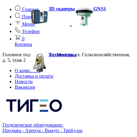
3D сканеры
GNSS
Главная
Поиск
Меню
Телефон
0
Корзина
Головное подразделение: Москва, ул. Сельскохозяйственная,
Тахеометры
д. 5, этаж 2
О компании
Доставка и оплата
Новости
Вакансии
Геодезическое оборудование.
Продажа - Аренда - Выкуп - Трейд-ин