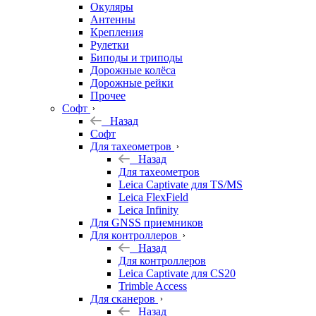
Окуляры
Антенны
Крепления
Рулетки
Биподы и триподы
Дорожные колёса
Дорожные рейки
Прочее
Софт
Назад
Софт
Для тахеометров
Назад
Для тахеометров
Leica Captivate для TS/MS
Leica FlexField
Leica Infinity
Для GNSS приемников
Для контроллеров
Назад
Для контроллеров
Leica Captivate для CS20
Trimble Access
Для сканеров
Назад