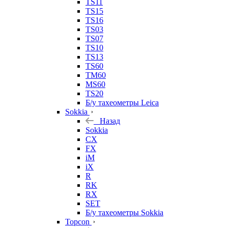
TS11
TS15
TS16
TS03
TS07
TS10
TS13
TS60
TM60
MS60
TS20
Б/у тахеометры Leica
Sokkia
Назад
Sokkia
CX
FX
iM
iX
R
RK
RX
SET
Б/у тахеометры Sokkia
Topcon