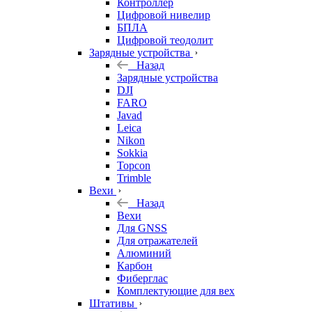
Контроллер
Цифровой нивелир
БПЛА
Цифровой теодолит
Зарядные устройства
Назад
Зарядные устройства
DJI
FARO
Javad
Leica
Nikon
Sokkia
Topcon
Trimble
Вехи
Назад
Вехи
Для GNSS
Для отражателей
Алюминий
Карбон
Фиберглас
Комплектующие для вех
Штативы