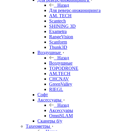
Назад
Для реверс-инжиниринга
AM. TECH
Scantech
SHINING 3D
Exametra
RangeVision
Scanform
Thunk3D
Воздушные
Назад
Воздушные
TOPODRONE
AM.TECH
CHCNAV
GreenValley
RIEGL
Софт
Аксессуары
Назад
Аксессуары
OmniSLAM
Сканеры б/у
Тахеометры