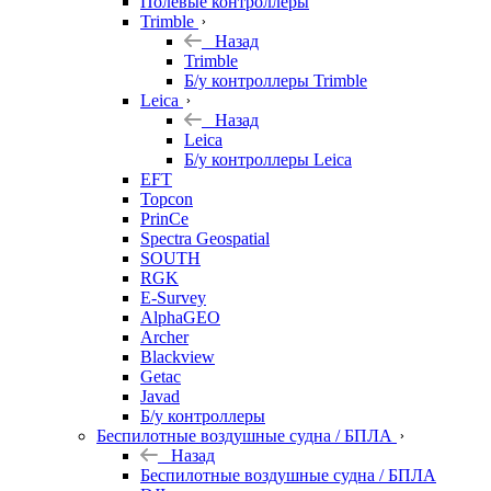
Полевые контроллеры
Trimble
Назад
Trimble
Б/у контроллеры Trimble
Leica
Назад
Leica
Б/у контроллеры Leica
EFT
Topcon
PrinCe
Spectra Geospatial
SOUTH
RGK
E-Survey
AlphaGEO
Archer
Blackview
Getac
Javad
Б/у контроллеры
Беспилотные воздушные судна / БПЛА
Назад
Беспилотные воздушные судна / БПЛА