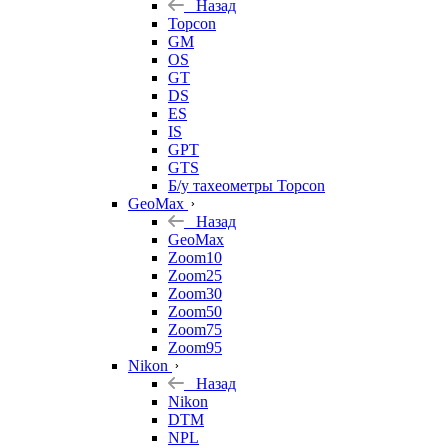
Назад
Topcon
GM
OS
GT
DS
ES
IS
GPT
GTS
Б/у тахеометры Topcon
GeoMax
Назад
GeoMax
Zoom10
Zoom25
Zoom30
Zoom50
Zoom75
Zoom95
Nikon
Назад
Nikon
DTM
NPL