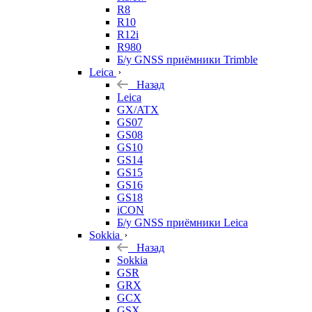
R8
R10
R12i
R980
Б/у GNSS приёмники Trimble
Leica
Назад
Leica
GX/ATX
GS07
GS08
GS10
GS14
GS15
GS16
GS18
iCON
Б/у GNSS приёмники Leica
Sokkia
Назад
Sokkia
GSR
GRX
GCX
GSX