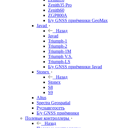
Zenith35 Pro
Zenith60
ZGP800A
Б/у GNSS приёмники GeoMax
Javad
Назад
Javad
Triumph-1
Triumph-2
Triumph-1M
Triumph V.S.
Triumph-LS
Б/у GNSS приёмники Javad
Stonex
Назад
Stonex
S8
S9
Altus
Spectra Geospatial
Руснавгеосеть
Б/у GNSS приёмники
Полевые контроллеры
Назад