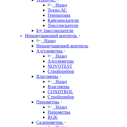
Назад
Техно-АС
Генераторы
Кабелеискатели
Трассоискатели
Б/у трассоискатели
Неразрушающий контроль
Назад
Неразрушающий контроль
Адгезиметры
Назад
Адгезиметры
NOVOTEST
Стройприбор
Влагомеры
Назад
Влагомеры
CONDTROL
Стройприбор
Пирометры
Назад
Пирометры
RGK
Склерометры