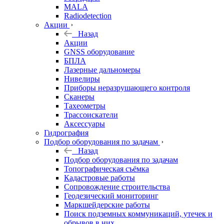
MALA
Radiodetection
Акции
Назад
Акции
GNSS оборудование
БПЛА
Лазерные дальномеры
Нивелиры
Приборы неразрушающего контроля
Сканеры
Тахеометры
Трассоискатели
Аксессуары
Гидрография
Подбор оборудования по задачам
Назад
Подбор оборудования по задачам
Топографическая съёмка
Кадастровые работы
Сопровождение строительства
Геодезический мониторинг
Маркшейдерские работы
Поиск подземных коммуникаций, утечек и
обрывов в них