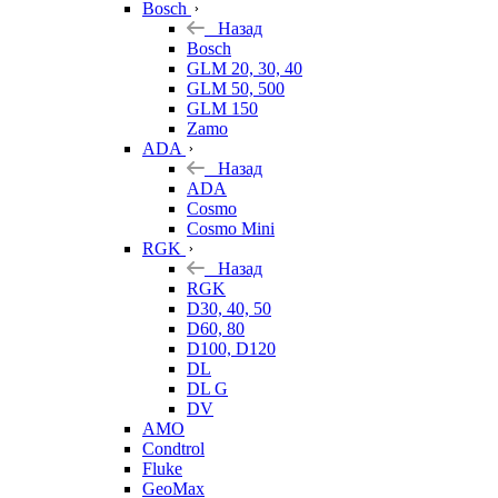
Bosch
Назад
Bosch
GLM 20, 30, 40
GLM 50, 500
GLM 150
Zamo
ADA
Назад
ADA
Cosmo
Cosmo Mini
RGK
Назад
RGK
D30, 40, 50
D60, 80
D100, D120
DL
DL G
DV
AMO
Condtrol
Fluke
GeoMax