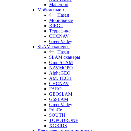
Matterport
Мобильные
Назад
Мобильные
RIEGL
Террафикс
CHCNAV
GreenValley
SLAM сканеры
Назад
SLAM сканеры
OmniSLAM
NAVMOPO
AlphaGEO
AM. TECH
CHCNAV
FARO
GEOSLAM
GoSLAM
GreenValley
PrinCe
SOUTH
TOPODRONE
XGRIDS
Для реверс-инжиниринга