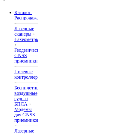
Каталог
Распродажа
Лазерные
сканеры
Тахеометры
Геодезические
GNSS
приемники
Полевые
контроллеры
Беспилотные
воздушные
судна /
БПЛА
Модемы
для GNSS
приемников
Лазерные