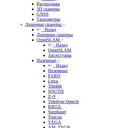
б/у
Распродажа
3D сканеры
GNSS
Тахеометры
Лазерные сканеры
Назад
Лазерные сканеры
OmniSLAM
Назад
OmniSLAM
Аксессуары
Наземные
Назад
Наземные
FARO
Leica
Trimble
SOUTH
Z+F
Teledyne Optech
RIEGL
Surphaser
Topcon
VEGA
AM. TECH