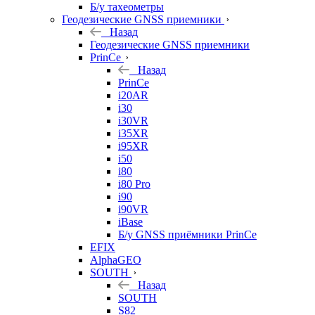
Б/у тахеометры
Геодезические GNSS приемники
Назад
Геодезические GNSS приемники
PrinCe
Назад
PrinCe
i20AR
i30
i30VR
i35XR
i95XR
i50
i80
i80 Pro
i90
i90VR
iBase
Б/у GNSS приёмники PrinCe
EFIX
AlphaGEO
SOUTH
Назад
SOUTH
S82