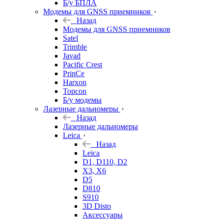
Б/у БПЛА
Модемы для GNSS приемников
Назад
Модемы для GNSS приемников
Satel
Trimble
Javad
Pacific Crest
PrinCe
Harxon
Topcon
Б/у модемы
Лазерные дальномеры
Назад
Лазерные дальномеры
Leica
Назад
Leica
D1, D110, D2
X3, X6
D5
D810
S910
3D Disto
Аксессуары