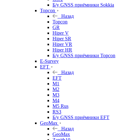
Б/у GNSS приёмники Sokkia
Topcon
Назад
Topcon
GR
Hiper V
Hiper SR
Hiper VR
Hiper HR
Б/у GNSS приёмники Topcon
E-Survey
EFT
Назад
EFT
M1
M2
M3
M4
M5 Rus
RS3
Б/у GNSS приёмники EFT
GeoMax
Назад
GeoMax
Zenith10