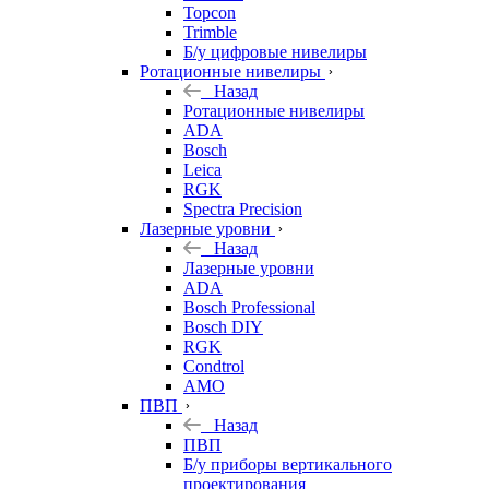
Topcon
Trimble
Б/у цифровые нивелиры
Ротационные нивелиры
Назад
Ротационные нивелиры
ADA
Bosch
Leica
RGK
Spectra Precision
Лазерные уровни
Назад
Лазерные уровни
ADA
Bosch Professional
Bosch DIY
RGK
Condtrol
AMO
ПВП
Назад
ПВП
Б/у приборы вертикального
проектирования