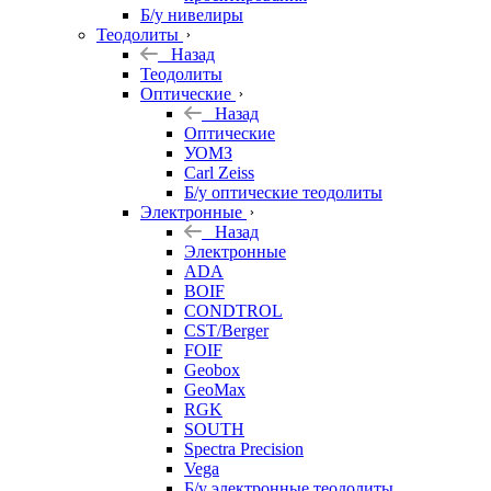
Б/у нивелиры
Теодолиты
Назад
Теодолиты
Оптические
Назад
Оптические
УОМЗ
Carl Zeiss
Б/у оптические теодолиты
Электронные
Назад
Электронные
ADA
BOIF
CONDTROL
CST/Berger
FOIF
Geobox
GeoMax
RGK
SOUTH
Spectra Precision
Vega
Б/у электронные теодолиты