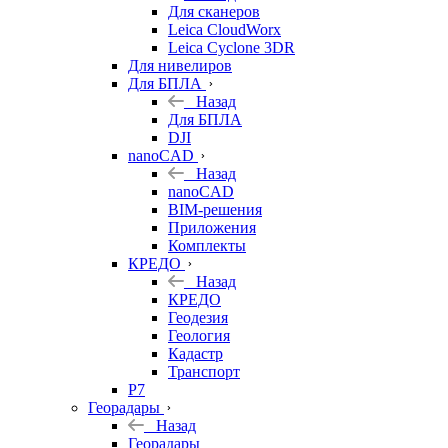
Для сканеров
Leica CloudWorx
Leica Cyclone 3DR
Для нивелиров
Для БПЛА
Назад
Для БПЛА
DJI
nanoCAD
Назад
nanoCAD
BIM-решения
Приложения
Комплекты
КРЕДО
Назад
КРЕДО
Геодезия
Геология
Кадастр
Транспорт
Р7
Георадары
Назад
Георадары