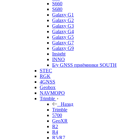
S660
S680
Galaxy G1
Galaxy G2
Galaxy G3
Galaxy G4
Galaxy G5
Galaxy G7
Galaxy G9
Insight
INNO
Б/у GNSS приёмники SOUTH
STEC
RGK
4GNSS
Geobox
NAVMOPO
Trimble
Назад
Trimble
5700
GeoXR
R2
R4
R5/R7