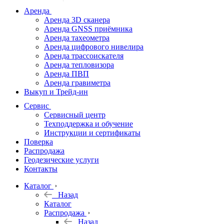
дальномеры
Аренда
Аренда 3D сканера
Нивелиры
Аренда GNSS приёмника
Аренда тахеометра
Теодолиты
Аренда цифрового нивелира
Аренда трассоискателя
Трассоискатели
Аренда тепловизора
Аренда ПВП
Неразрушающий
Аренда гравиметра
контроль
Выкуп и Трейд-ин
Аксессуары
Сервис
Софт
Сервисный центр
Георадары
Техподдержка и обучение
Инструкции и сертификаты
Акции
Поверка
Гидрография
Распродажа
Геодезические услуги
Подбор
Контакты
оборудования
по задачам
Каталог
Назад
Архив
Каталог
Геодезическое
Распродажа
оборудование
Назад