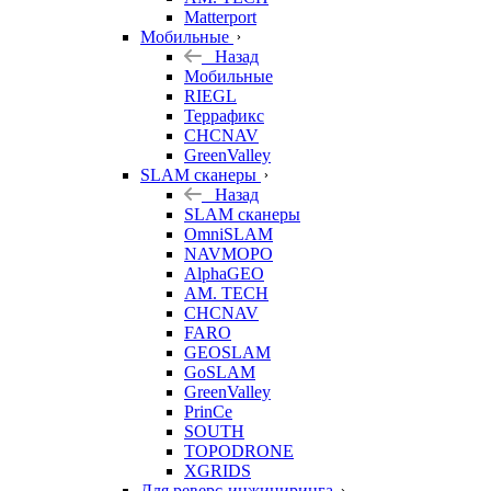
Matterport
Мобильные
Назад
Мобильные
RIEGL
Террафикс
CHCNAV
GreenValley
SLAM сканеры
Назад
SLAM сканеры
OmniSLAM
NAVMOPO
AlphaGEO
AM. TECH
CHCNAV
FARO
GEOSLAM
GoSLAM
GreenValley
PrinCe
SOUTH
TOPODRONE
XGRIDS
Для реверс-инжиниринга