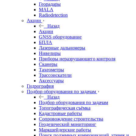
Георадары
MALA
Radiodetection
Акции
Назад
Акции
GNSS оборудование
БПЛА
Лазерные дальномеры
Нивелиры
Приборы неразрушающего контроля
Сканеры
Тахеометры
Трассоискатели
Аксессуары
Гидрография
Подбор оборудования по задачам
Назад
Подбор оборудования по задачам
Топографическая съёмка
Кадастровые работы
Сопровождение строительства
Геодезический мониторинг
Маркшейдерские работы
Поиск подземных коммуникаций, утечек и