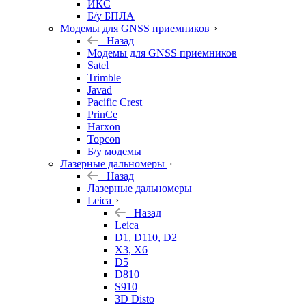
ИКС
Б/у БПЛА
Модемы для GNSS приемников
Назад
Модемы для GNSS приемников
Satel
Trimble
Javad
Pacific Crest
PrinCe
Harxon
Topcon
Б/у модемы
Лазерные дальномеры
Назад
Лазерные дальномеры
Leica
Назад
Leica
D1, D110, D2
X3, X6
D5
D810
S910
3D Disto