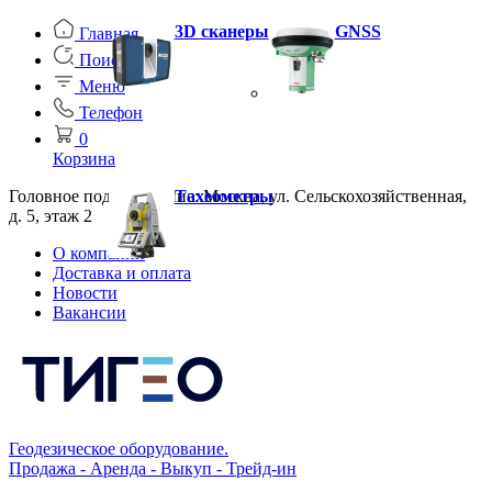
3D сканеры
GNSS
Главная
Поиск
Меню
Телефон
0
Корзина
Головное подразделение: Москва, ул. Сельскохозяйственная,
Тахеометры
д. 5, этаж 2
О компании
Доставка и оплата
Новости
Вакансии
Геодезическое оборудование.
Продажа - Аренда - Выкуп - Трейд-ин