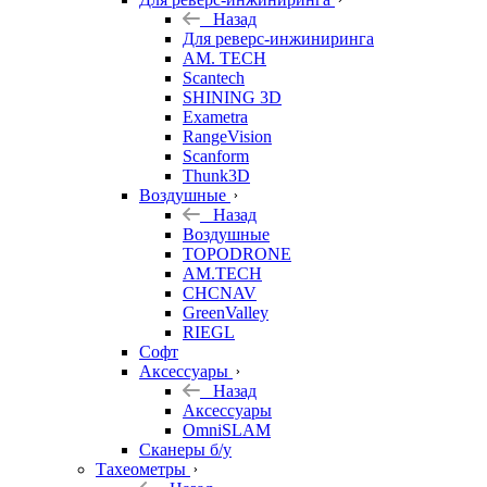
Назад
Для реверс-инжиниринга
AM. TECH
Scantech
SHINING 3D
Exametra
RangeVision
Scanform
Thunk3D
Воздушные
Назад
Воздушные
TOPODRONE
AM.TECH
CHCNAV
GreenValley
RIEGL
Софт
Аксессуары
Назад
Аксессуары
OmniSLAM
Сканеры б/у
Тахеометры