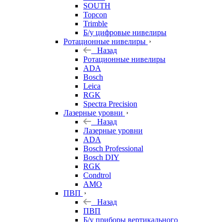
SOUTH
Topcon
Trimble
Б/у цифровые нивелиры
Ротационные нивелиры
Назад
Ротационные нивелиры
ADA
Bosch
Leica
RGK
Spectra Precision
Лазерные уровни
Назад
Лазерные уровни
ADA
Bosch Professional
Bosch DIY
RGK
Condtrol
AMO
ПВП
Назад
ПВП
Б/у приборы вертикального