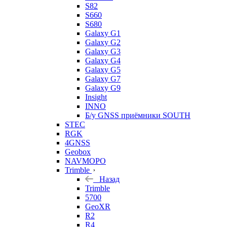
S82
S660
S680
Galaxy G1
Galaxy G2
Galaxy G3
Galaxy G4
Galaxy G5
Galaxy G7
Galaxy G9
Insight
INNO
Б/у GNSS приёмники SOUTH
STEC
RGK
4GNSS
Geobox
NAVMOPO
Trimble
Назад
Trimble
5700
GeoXR
R2
R4