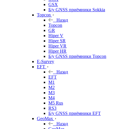
GSX
Б/у GNSS приёмники Sokkia
Topcon
Назад
Topcon
GR
Hiper V
Hiper SR
Hiper VR
Hiper HR
Б/у GNSS приёмники Topcon
E-Survey
EFT
Назад
EFT
M1
M2
M3
M4
M5 Rus
RS3
Б/у GNSS приёмники EFT
GeoMax
Назад
GeoMax