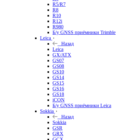
R5/R7
R8
R10
R12i
R980
Б/у GNSS приёмники Trimble
Leica
Назад
Leica
GX/ATX
GS07
GS08
GS10
GS14
GS15
GS16
GS18
iCON
Б/у GNSS приёмники Leica
Sokkia
Назад
Sokkia
GSR
GRX
GCX