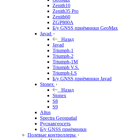
Zenith10
Zenith35 Pro
Zenith60
ZGP800A
Б/у GNSS приёмники GeoMax
Javad
Назад
Javad
Triumph-1
Triumph-2
Triumph-1M
Triumph V.S.
Triumph-LS
Б/у GNSS приёмники Javad
Stonex
Назад
Stonex
S8
S9
Altus
Spectra Geospatial
Руснавгеосеть
Б/у GNSS приёмники
Полевые контроллеры