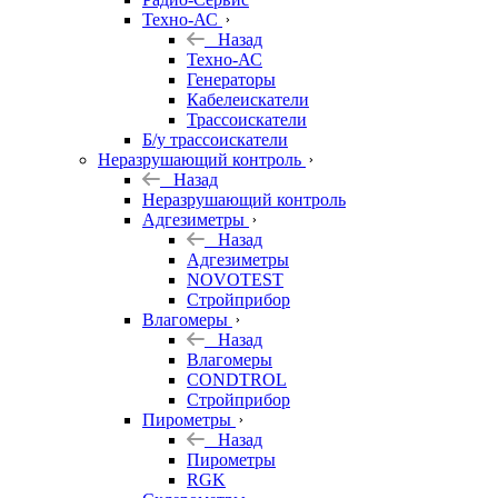
Техно-АС
Назад
Техно-АС
Генераторы
Кабелеискатели
Трассоискатели
Б/у трассоискатели
Неразрушающий контроль
Назад
Неразрушающий контроль
Адгезиметры
Назад
Адгезиметры
NOVOTEST
Стройприбор
Влагомеры
Назад
Влагомеры
CONDTROL
Стройприбор
Пирометры
Назад
Пирометры
RGK