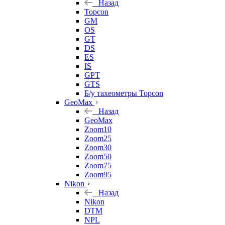
Назад
Topcon
GM
OS
GT
DS
ES
IS
GPT
GTS
Б/у тахеометры Topcon
GeoMax
Назад
GeoMax
Zoom10
Zoom25
Zoom30
Zoom50
Zoom75
Zoom95
Nikon
Назад
Nikon
DTM
NPL