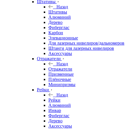
Штативы
Назад
Штативы
Алюминий
Дерево
Фиберглас
Карбон
Элевационные
Для лазерных нивелиров/дальномеров
Штанги для лазерных нивелиров
Аксессуары
Отражатели
Назад
Отражатели
Призменные
Плёночные
Минипризмы
Рейки
Назад
Рейки
Алюминий
Инвар
Фиберглас
Дерево
Аксессуары