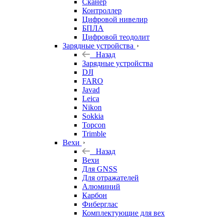
Сканер
Контроллер
Цифровой нивелир
БПЛА
Цифровой теодолит
Зарядные устройства
Назад
Зарядные устройства
DJI
FARO
Javad
Leica
Nikon
Sokkia
Topcon
Trimble
Вехи
Назад
Вехи
Для GNSS
Для отражателей
Алюминий
Карбон
Фиберглас
Комплектующие для вех