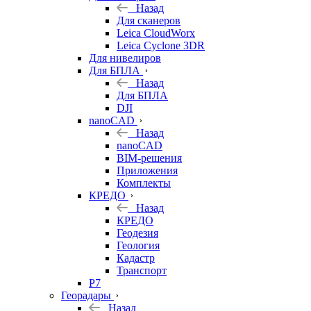
Назад
Для сканеров
Leica CloudWorx
Leica Cyclone 3DR
Для нивелиров
Для БПЛА
Назад
Для БПЛА
DJI
nanoCAD
Назад
nanoCAD
BIM-решения
Приложения
Комплекты
КРЕДО
Назад
КРЕДО
Геодезия
Геология
Кадастр
Транспорт
Р7
Георадары
Назад