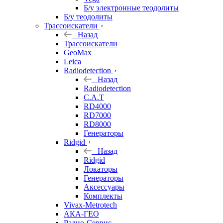
Б/у электронные теодолиты
Б/у теодолиты
Трассоискатели
Назад
Трассоискатели
GeoMax
Leica
Radiodetection
Назад
Radiodetection
C.A.T
RD4000
RD7000
RD8000
Генераторы
Ridgid
Назад
Ridgid
Локаторы
Генераторы
Аксессуары
Комплекты
Vivax-Metrotech
АКА-ГЕО
Радио-Сервис