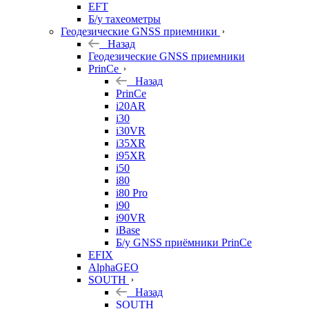
EFT
Б/у тахеометры
Геодезические GNSS приемники
Назад
Геодезические GNSS приемники
PrinCe
Назад
PrinCe
i20AR
i30
i30VR
i35XR
i95XR
i50
i80
i80 Pro
i90
i90VR
iBase
Б/у GNSS приёмники PrinCe
EFIX
AlphaGEO
SOUTH
Назад
SOUTH