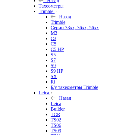
Назад
Тахеометры
Trimble
Назад
Trimble
Серии 33xx, 36xx, 56xx
M3
C3
C5
C5 HP
S5
S7
S9
S9 HP
SX
Ri
Б/у тахеометры Trimble
Leica
Назад
Leica
Builder
TCR
TS02
TS06
TS09