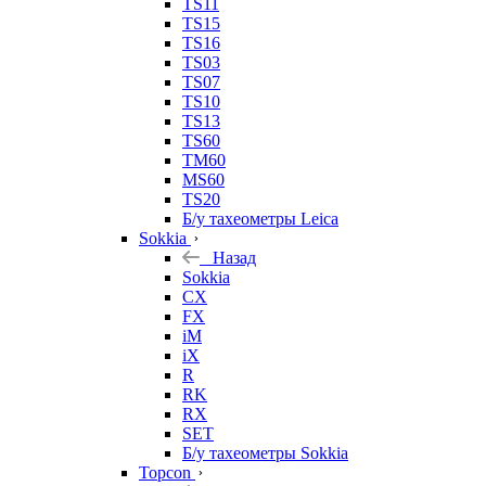
TS11
TS15
TS16
TS03
TS07
TS10
TS13
TS60
TM60
MS60
TS20
Б/у тахеометры Leica
Sokkia
Назад
Sokkia
CX
FX
iM
iX
R
RK
RX
SET
Б/у тахеометры Sokkia
Topcon