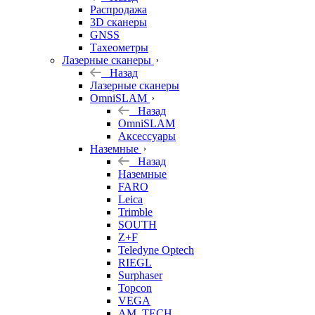
б/у
Распродажа
3D сканеры
GNSS
Тахеометры
Лазерные сканеры
Назад
Лазерные сканеры
OmniSLAM
Назад
OmniSLAM
Аксессуары
Наземные
Назад
Наземные
FARO
Leica
Trimble
SOUTH
Z+F
Teledyne Optech
RIEGL
Surphaser
Topcon
VEGA
AM. TECH