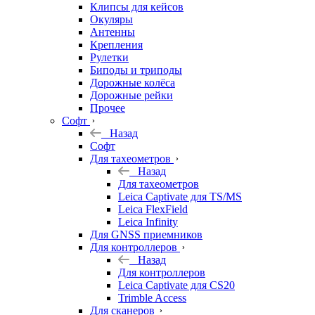
Клипсы для кейсов
Окуляры
Антенны
Крепления
Рулетки
Биподы и триподы
Дорожные колёса
Дорожные рейки
Прочее
Софт
Назад
Софт
Для тахеометров
Назад
Для тахеометров
Leica Captivate для TS/MS
Leica FlexField
Leica Infinity
Для GNSS приемников
Для контроллеров
Назад
Для контроллеров
Leica Captivate для CS20
Trimble Access
Для сканеров