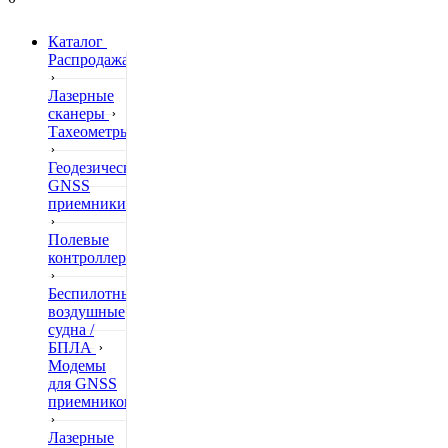
Каталог
Распродажа
Лазерные
сканеры
Тахеометры
Геодезические
GNSS
приемники
Полевые
контроллеры
Беспилотные
воздушные
судна /
БПЛА
Модемы
для GNSS
приемников
Лазерные