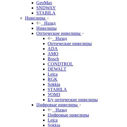
GeoMax
SNDWAY
STABILA
Нивелиры
Назад
Нивелиры
Оптические нивелиры
Назад
Оптические нивелиры
ADA
AMO
Bosch
CONDTROL
DEWALT
Leica
RGK
Sokkia
STABILA
УОМЗ
Б/у оптические нивелиры
Цифровые нивелиры
Назад
Цифровые нивелиры
Leica
Sokkia