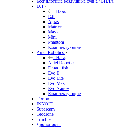
Беспилотные воздушные судна / БПЛА
DJI
Назад
DJI
Agras
Matrice
Mavic
Mini
Phantom
Комплектующие
Autel Robotics
Назад
Autel Robotics
Dragonfish
Evo II
Evo Lite+
Evo Max
Evo Nano+
Комплектующие
aOrion
INNOIT
Supercam
Teodrone
Trimble
Дронопорты