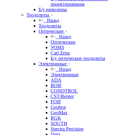
проектирования
Б/у нивелиры
Теодолиты
Назад
Теодолиты
Оптические
Назад
Оптические
УОМЗ
Carl Zeiss
Б/у оптические теодолиты
Электронные
Назад
Электронные
ADA
BOIF
CONDTROL
CST/Berger
FOIF
Geobox
GeoMax
RGK
SOUTH
Spectra Precision
Vega