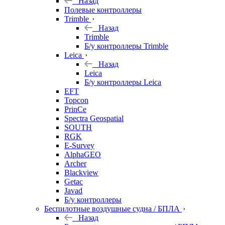
Назад
Полевые контроллеры
Trimble
Назад
Trimble
Б/у контроллеры Trimble
Leica
Назад
Leica
Б/у контроллеры Leica
EFT
Topcon
PrinCe
Spectra Geospatial
SOUTH
RGK
E-Survey
AlphaGEO
Archer
Blackview
Getac
Javad
Б/у контроллеры
Беспилотные воздушные судна / БПЛА
Назад