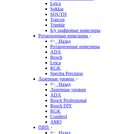
Leica
Sokkia
SOUTH
Topcon
Trimble
Б/у цифровые нивелиры
Ротационные нивелиры
Назад
Ротационные нивелиры
ADA
Bosch
Leica
RGK
Spectra Precision
Лазерные уровни
Назад
Лазерные уровни
ADA
Bosch Professional
Bosch DIY
RGK
Condtrol
AMO
ПВП
Назад