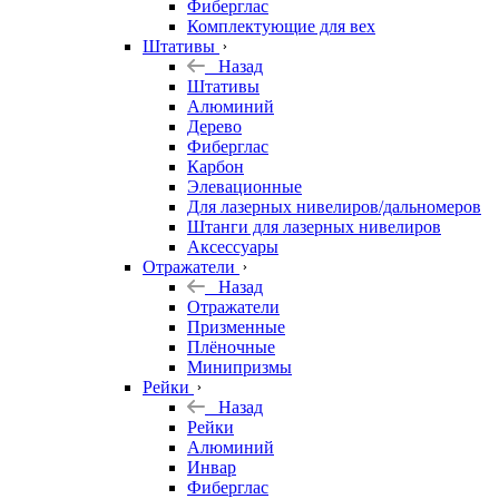
Фиберглас
Комплектующие для вех
Штативы
Назад
Штативы
Алюминий
Дерево
Фиберглас
Карбон
Элевационные
Для лазерных нивелиров/дальномеров
Штанги для лазерных нивелиров
Аксессуары
Отражатели
Назад
Отражатели
Призменные
Плёночные
Минипризмы
Рейки
Назад
Рейки
Алюминий
Инвар
Фиберглас