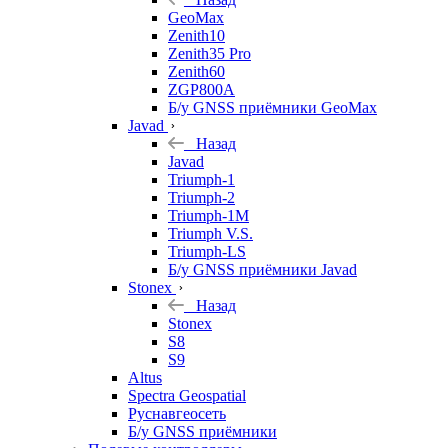
GeoMax
Zenith10
Zenith35 Pro
Zenith60
ZGP800A
Б/у GNSS приёмники GeoMax
Javad
Назад
Javad
Triumph-1
Triumph-2
Triumph-1M
Triumph V.S.
Triumph-LS
Б/у GNSS приёмники Javad
Stonex
Назад
Stonex
S8
S9
Altus
Spectra Geospatial
Руснавгеосеть
Б/у GNSS приёмники