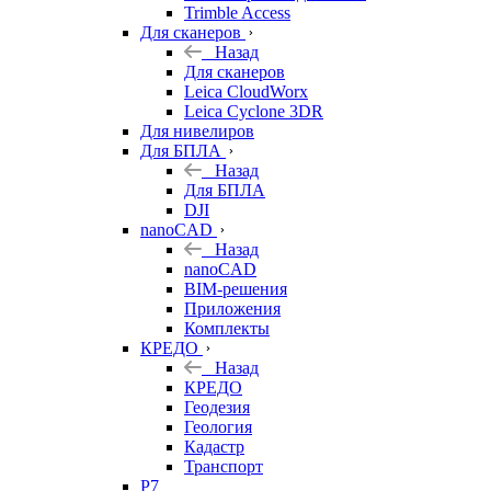
Trimble Access
Для сканеров
Назад
Для сканеров
Leica CloudWorx
Leica Cyclone 3DR
Для нивелиров
Для БПЛА
Назад
Для БПЛА
DJI
nanoCAD
Назад
nanoCAD
BIM-решения
Приложения
Комплекты
КРЕДО
Назад
КРЕДО
Геодезия
Геология
Кадастр
Транспорт
Р7