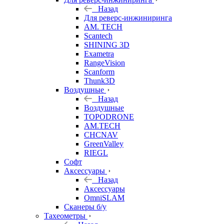
Назад
Для реверс-инжиниринга
AM. TECH
Scantech
SHINING 3D
Exametra
RangeVision
Scanform
Thunk3D
Воздушные
Назад
Воздушные
TOPODRONE
AM.TECH
CHCNAV
GreenValley
RIEGL
Софт
Аксессуары
Назад
Аксессуары
OmniSLAM
Сканеры б/у
Тахеометры