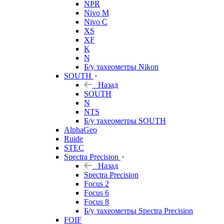
NPR
Nivo M
Nivo C
XS
XF
K
N
Б/у тахеометры Nikon
SOUTH
Назад
SOUTH
N
NTS
Б/у тахеометры SOUTH
AlphaGeo
Ruide
STEC
Spectra Precision
Назад
Spectra Precision
Focus 2
Focus 6
Focus 8
Б/у тахеометры Spectra Precision
FOIF