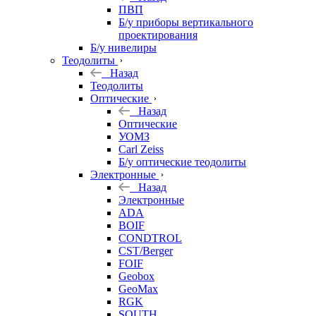
ПВП
Б/у приборы вертикального
проектирования
Б/у нивелиры
Теодолиты
Назад
Теодолиты
Оптические
Назад
Оптические
УОМЗ
Carl Zeiss
Б/у оптические теодолиты
Электронные
Назад
Электронные
ADA
BOIF
CONDTROL
CST/Berger
FOIF
Geobox
GeoMax
RGK
SOUTH