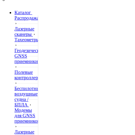
Каталог
Распродажа
Лазерные
сканеры
Тахеометры
Геодезические
GNSS
приемники
Полевые
контроллеры
Беспилотные
воздушные
судна /
БПЛА
Модемы
для GNSS
приемников
Лазерные