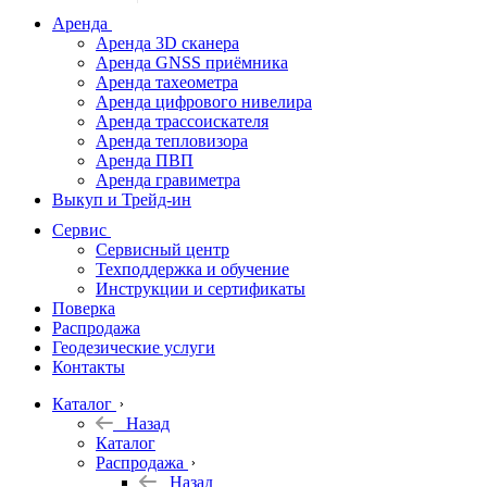
дальномеры
Аренда
Аренда 3D сканера
Нивелиры
Аренда GNSS приёмника
Аренда тахеометра
Теодолиты
Аренда цифрового нивелира
Аренда трассоискателя
Трассоискатели
Аренда тепловизора
Аренда ПВП
Неразрушающий
Аренда гравиметра
контроль
Выкуп и Трейд-ин
Аксессуары
Сервис
Софт
Сервисный центр
Георадары
Техподдержка и обучение
Инструкции и сертификаты
Акции
Поверка
Гидрография
Распродажа
Геодезические услуги
Подбор
Контакты
оборудования
по задачам
Каталог
Назад
Архив
Каталог
Геодезическое
Распродажа
оборудование
Назад