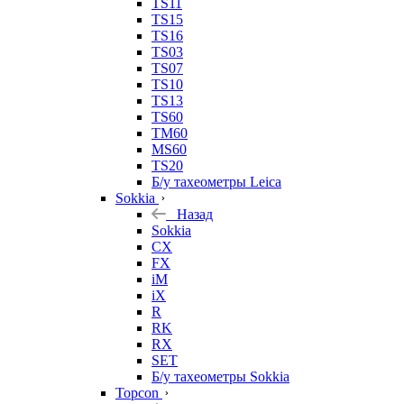
TS11
TS15
TS16
TS03
TS07
TS10
TS13
TS60
TM60
MS60
TS20
Б/у тахеометры Leica
Sokkia
Назад
Sokkia
CX
FX
iM
iX
R
RK
RX
SET
Б/у тахеометры Sokkia
Topcon