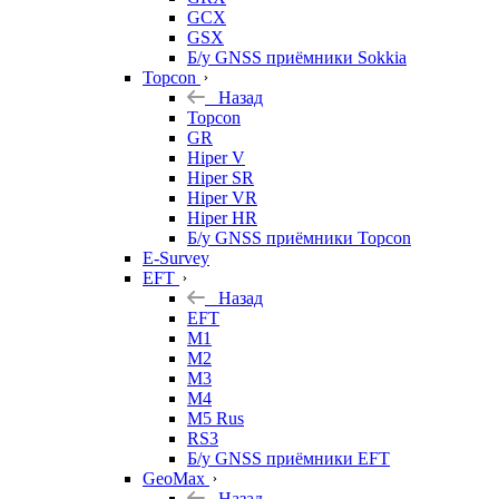
GCX
GSX
Б/у GNSS приёмники Sokkia
Topcon
Назад
Topcon
GR
Hiper V
Hiper SR
Hiper VR
Hiper HR
Б/у GNSS приёмники Topcon
E-Survey
EFT
Назад
EFT
M1
M2
M3
M4
M5 Rus
RS3
Б/у GNSS приёмники EFT
GeoMax
Назад