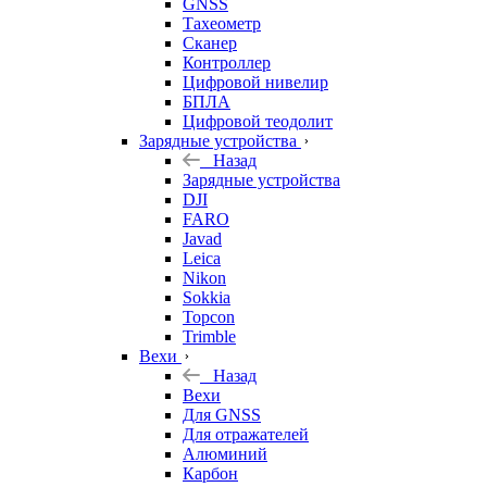
GNSS
Тахеометр
Сканер
Контроллер
Цифровой нивелир
БПЛА
Цифровой теодолит
Зарядные устройства
Назад
Зарядные устройства
DJI
FARO
Javad
Leica
Nikon
Sokkia
Topcon
Trimble
Вехи
Назад
Вехи
Для GNSS
Для отражателей
Алюминий
Карбон