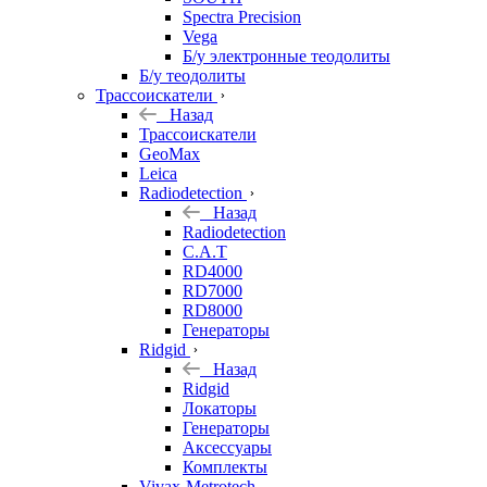
Spectra Precision
Vega
Б/у электронные теодолиты
Б/у теодолиты
Трассоискатели
Назад
Трассоискатели
GeoMax
Leica
Radiodetection
Назад
Radiodetection
C.A.T
RD4000
RD7000
RD8000
Генераторы
Ridgid
Назад
Ridgid
Локаторы
Генераторы
Аксессуары
Комплекты
Vivax-Metrotech