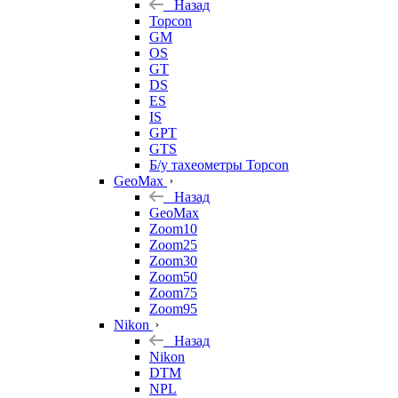
Назад
Topcon
GM
OS
GT
DS
ES
IS
GPT
GTS
Б/у тахеометры Topcon
GeoMax
Назад
GeoMax
Zoom10
Zoom25
Zoom30
Zoom50
Zoom75
Zoom95
Nikon
Назад
Nikon
DTM
NPL