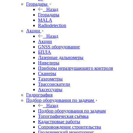
Георадары
Назад
Георадары
MALA
Radiodetection
Акции
Назад
Акции
GNSS оборудование
БПЛА
Лазерные дальномеры
Нивелиры
Приборы неразрушающего контроля
Сканеры
Тахеометры
Трассоискатели
Аксессуары
Гидрография
Подбор оборудования по задачам
Назад
Подбор оборудования по задачам
Топографическая съёмка
Кадастровые работы
Сопровождение строительства
Геодезический мониторинг