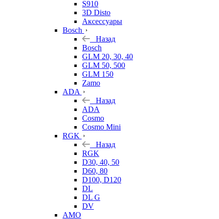
S910
3D Disto
Аксессуары
Bosch
Назад
Bosch
GLM 20, 30, 40
GLM 50, 500
GLM 150
Zamo
ADA
Назад
ADA
Cosmo
Cosmo Mini
RGK
Назад
RGK
D30, 40, 50
D60, 80
D100, D120
DL
DL G
DV
AMO