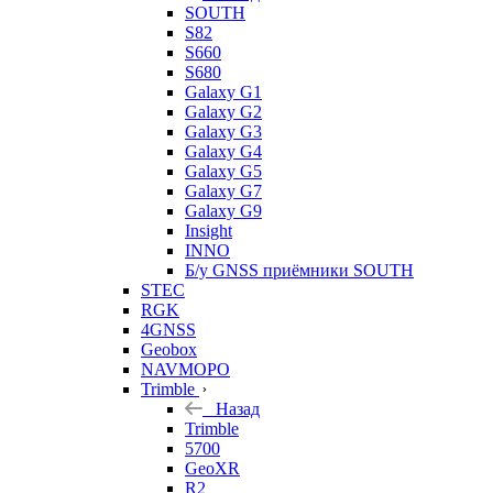
SOUTH
S82
S660
S680
Galaxy G1
Galaxy G2
Galaxy G3
Galaxy G4
Galaxy G5
Galaxy G7
Galaxy G9
Insight
INNO
Б/у GNSS приёмники SOUTH
STEC
RGK
4GNSS
Geobox
NAVMOPO
Trimble
Назад
Trimble
5700
GeoXR
R2