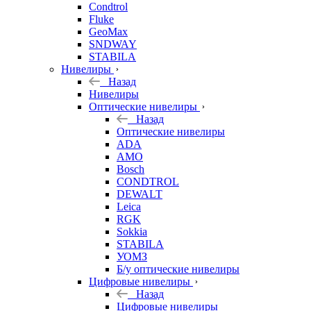
Condtrol
Fluke
GeoMax
SNDWAY
STABILA
Нивелиры
Назад
Нивелиры
Оптические нивелиры
Назад
Оптические нивелиры
ADA
AMO
Bosch
CONDTROL
DEWALT
Leica
RGK
Sokkia
STABILA
УОМЗ
Б/у оптические нивелиры
Цифровые нивелиры
Назад
Цифровые нивелиры