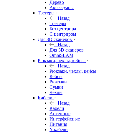
Дерево
Аксессуары
Трегеры
Назад
Трегеры
Без центрира
С центриром
Для 3D сканеров
Назад
Для 3D сканеров
OmniSLAM
Рюкзаки, чехлы, кейсы
Назад
Рюкзаки, чехлы, кейсы
Кейсы
Рюкзаки
Сумки
Чехлы
Кабели
Назад
Кабели
Антенные
Интерфейсные
Питания
Y-кабели