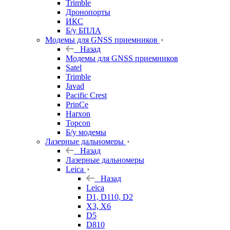
Trimble
Дронопорты
ИКС
Б/у БПЛА
Модемы для GNSS приемников
Назад
Модемы для GNSS приемников
Satel
Trimble
Javad
Pacific Crest
PrinCe
Harxon
Topcon
Б/у модемы
Лазерные дальномеры
Назад
Лазерные дальномеры
Leica
Назад
Leica
D1, D110, D2
X3, X6
D5
D810