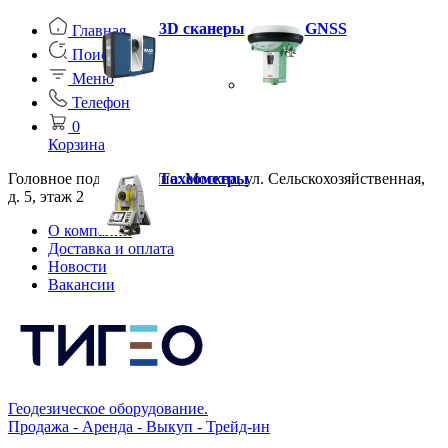
3D сканеры
GNSS
Главная
Поиск
Меню
Телефон
0
Корзина
Головное подразделение: Москва, ул. Сельскохозяйственная,
Тахеометры
д. 5, этаж 2
О компании
Доставка и оплата
Новости
Вакансии
Геодезическое оборудование.
Продажа - Аренда - Выкуп - Трейд-ин