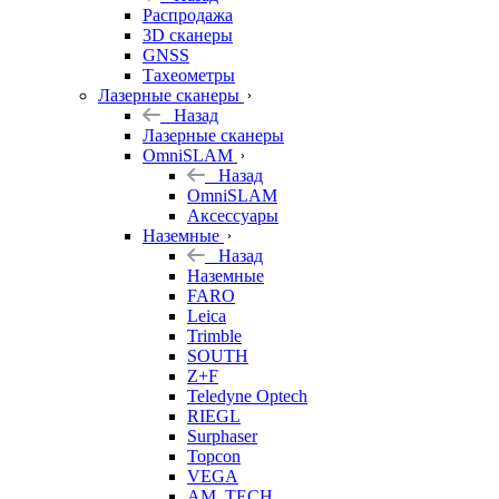
б/у
Распродажа
3D сканеры
GNSS
Тахеометры
Лазерные сканеры
Назад
Лазерные сканеры
OmniSLAM
Назад
OmniSLAM
Аксессуары
Наземные
Назад
Наземные
FARO
Leica
Trimble
SOUTH
Z+F
Teledyne Optech
RIEGL
Surphaser
Topcon
VEGA
AM. TECH