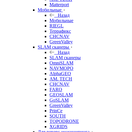
Matterport
Мобильные
Назад
Мобильные
RIEGL
Террафикс
CHCNAV
GreenValley
SLAM сканеры
Назад
SLAM сканеры
OmniSLAM
NAVMOPO
AlphaGEO
AM. TECH
CHCNAV
FARO
GEOSLAM
GoSLAM
GreenValley
PrinCe
SOUTH
TOPODRONE
XGRIDS
Для реверс-инжиниринга