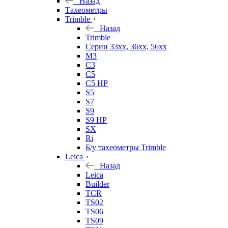
Назад
Тахеометры
Trimble
Назад
Trimble
Серии 33xx, 36xx, 56xx
M3
C3
C5
C5 HP
S5
S7
S9
S9 HP
SX
Ri
Б/у тахеометры Trimble
Leica
Назад
Leica
Builder
TCR
TS02
TS06
TS09