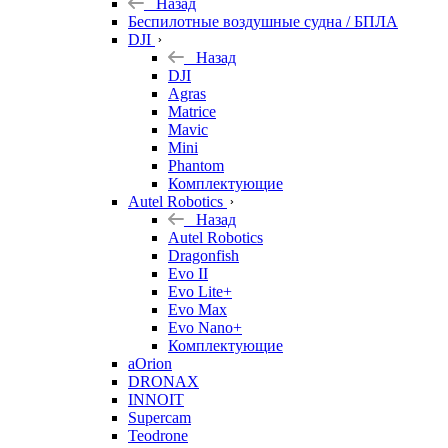
Назад
Беспилотные воздушные судна / БПЛА
DJI
Назад
DJI
Agras
Matrice
Mavic
Mini
Phantom
Комплектующие
Autel Robotics
Назад
Autel Robotics
Dragonfish
Evo II
Evo Lite+
Evo Max
Evo Nano+
Комплектующие
aOrion
DRONAX
INNOIT
Supercam
Teodrone