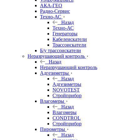
АКА-ГЕО
Радио-Сервис
Техно-АС
Назад
Техно-АС
Генераторы
Кабелеискатели
Трассоискатели
Б/у трассоискатели
Неразрушающий контроль
Назад
Неразрушающий контроль
Адгезиметры
Назад
Адгезиметры
NOVOTEST
Стройприбор
Влагомеры
Назад
Влагомеры
CONDTROL
Стройприбор
Пирометры
Назад