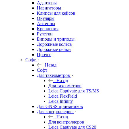
Адаптеры
Навигаторы
Клипсы для кейсов
Окуляры
Антенны
Крепления
Рулетки
Биподы и триподы
Дорожные колёса
Дорожные рейки
Прочее
Софт
Назад
Софт
Для тахеометров
Назад
Для тахеометров
Leica Captivate для TS/MS
Leica FlexField
Leica Infinity
Для GNSS приемников
Для контроллеров
Назад
Для контроллеров
Leica Captivate для CS20