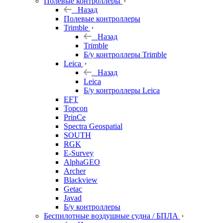
Полевые контроллеры
Назад
Полевые контроллеры
Trimble
Назад
Trimble
Б/у контроллеры Trimble
Leica
Назад
Leica
Б/у контроллеры Leica
EFT
Topcon
PrinCe
Spectra Geospatial
SOUTH
RGK
E-Survey
AlphaGEO
Archer
Blackview
Getac
Javad
Б/у контроллеры
Беспилотные воздушные судна / БПЛА