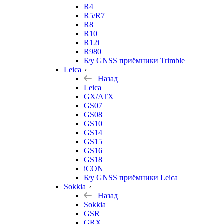
R4
R5/R7
R8
R10
R12i
R980
Б/у GNSS приёмники Trimble
Leica
Назад
Leica
GX/ATX
GS07
GS08
GS10
GS14
GS15
GS16
GS18
iCON
Б/у GNSS приёмники Leica
Sokkia
Назад
Sokkia
GSR
GRX