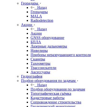
Георадары
Назад
Георадары
MALA
Radiodetection
Акции
Назад
Акции
GNSS оборудование
БПЛА
Лазерные дальномеры
Нивелиры
Приборы неразрушающего контроля
Сканеры
Тахеометры
Трассоискатели
Аксессуары
Гидрография
Подбор оборудования по задачам
Назад
Подбор оборудования по задачам
Топографическая съёмка
Кадастровые работы
Сопровождение строительства
Геодезический мониторинг