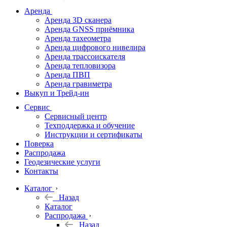
дальномеры
Аренда
Аренда 3D сканера
Нивелиры
Аренда GNSS приёмника
Аренда тахеометра
Теодолиты
Аренда цифрового нивелира
Аренда трассоискателя
Трассоискатели
Аренда тепловизора
Аренда ПВП
Неразрушающий
Аренда гравиметра
контроль
Выкуп и Трейд-ин
Аксессуары
Сервис
Софт
Сервисный центр
Георадары
Техподдержка и обучение
Инструкции и сертификаты
Акции
Поверка
Гидрография
Распродажа
Геодезические услуги
Подбор
Контакты
оборудования
по задачам
Каталог
Назад
Архив
Каталог
Геодезическое
Распродажа
оборудование
Назад