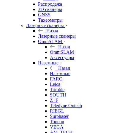
б/у
Распродажа
3D сканеры
GNSS
Тахеометры
Лазерные сканеры
Назад
Лазерные сканеры
OmniSLAM
Назад
OmniSLAM
Аксессуары
Наземные
Назад
Наземные
FARO
Leica
Trimble
SOUTH
Z+F
Teledyne Optech
RIEGL
Surphaser
Topcon
VEGA
AM. TECH