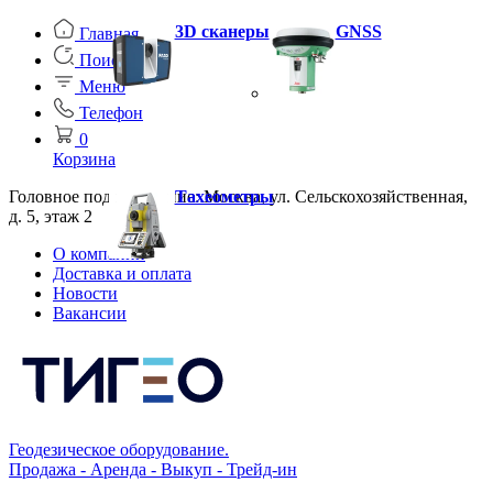
3D сканеры
GNSS
Главная
Поиск
Меню
Телефон
0
Корзина
Головное подразделение: Москва, ул. Сельскохозяйственная,
Тахеометры
д. 5, этаж 2
О компании
Доставка и оплата
Новости
Вакансии
Геодезическое оборудование.
Продажа - Аренда - Выкуп - Трейд-ин