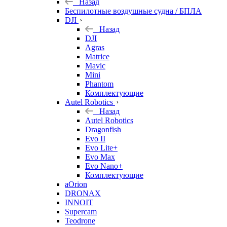
Назад
Беспилотные воздушные судна / БПЛА
DJI
Назад
DJI
Agras
Matrice
Mavic
Mini
Phantom
Комплектующие
Autel Robotics
Назад
Autel Robotics
Dragonfish
Evo II
Evo Lite+
Evo Max
Evo Nano+
Комплектующие
aOrion
DRONAX
INNOIT
Supercam
Teodrone