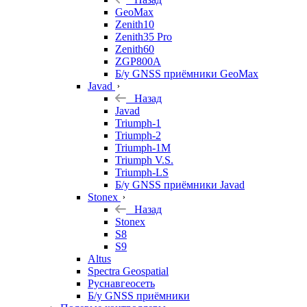
GeoMax
Zenith10
Zenith35 Pro
Zenith60
ZGP800A
Б/у GNSS приёмники GeoMax
Javad
Назад
Javad
Triumph-1
Triumph-2
Triumph-1M
Triumph V.S.
Triumph-LS
Б/у GNSS приёмники Javad
Stonex
Назад
Stonex
S8
S9
Altus
Spectra Geospatial
Руснавгеосеть
Б/у GNSS приёмники