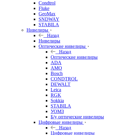
Condtrol
Fluke
GeoMax
SNDWAY
STABILA
Нивелиры
Назад
Нивелиры
Оптические нивелиры
Назад
Оптические нивелиры
ADA
AMO
Bosch
CONDTROL
DEWALT
Leica
RGK
Sokkia
STABILA
УОМЗ
Б/у оптические нивелиры
Цифровые нивелиры
Назад
Цифровые нивелиры