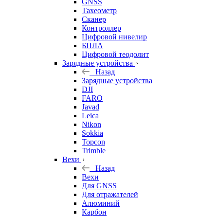
GNSS
Тахеометр
Сканер
Контроллер
Цифровой нивелир
БПЛА
Цифровой теодолит
Зарядные устройства
Назад
Зарядные устройства
DJI
FARO
Javad
Leica
Nikon
Sokkia
Topcon
Trimble
Вехи
Назад
Вехи
Для GNSS
Для отражателей
Алюминий
Карбон