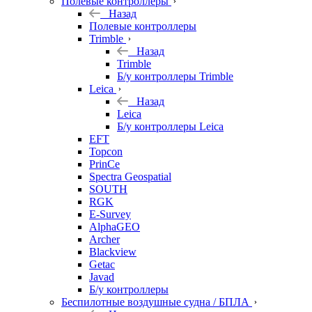
Полевые контроллеры
Назад
Полевые контроллеры
Trimble
Назад
Trimble
Б/у контроллеры Trimble
Leica
Назад
Leica
Б/у контроллеры Leica
EFT
Topcon
PrinCe
Spectra Geospatial
SOUTH
RGK
E-Survey
AlphaGEO
Archer
Blackview
Getac
Javad
Б/у контроллеры
Беспилотные воздушные судна / БПЛА