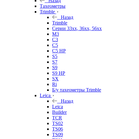
Назад
Тахеометры
Trimble
Назад
Trimble
Серии 33xx, 36xx, 56xx
M3
C3
C5
C5 HP
S5
S7
S9
S9 HP
SX
Ri
Б/у тахеометры Trimble
Leica
Назад
Leica
Builder
TCR
TS02
TS06
TS09