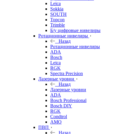
Leica
Sokkia
SOUTH
Topcon
Trimble
Б/у цифровые нивелиры
Ротационные нивелиры
Назад
Ротационные нивелиры
ADA
Bosch
Leica
RGK
Spectra Precision
Лазерные уровни
Назад
Лазерные уровни
ADA
Bosch Professional
Bosch DIY
RGK
Condtrol
AMO
ПВП
Назад