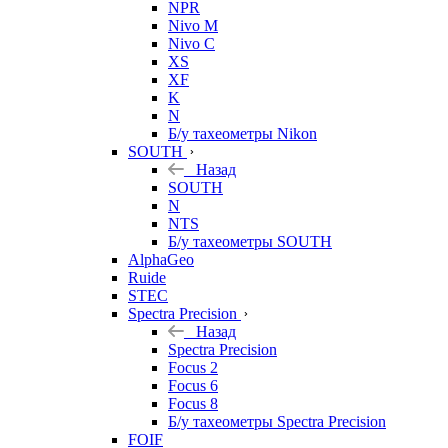
NPR
Nivo M
Nivo C
XS
XF
K
N
Б/у тахеометры Nikon
SOUTH
Назад
SOUTH
N
NTS
Б/у тахеометры SOUTH
AlphaGeo
Ruide
STEC
Spectra Precision
Назад
Spectra Precision
Focus 2
Focus 6
Focus 8
Б/у тахеометры Spectra Precision
FOIF