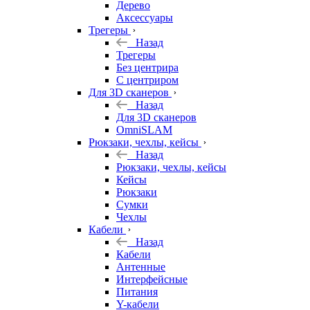
Дерево
Аксессуары
Трегеры
Назад
Трегеры
Без центрира
С центриром
Для 3D сканеров
Назад
Для 3D сканеров
OmniSLAM
Рюкзаки, чехлы, кейсы
Назад
Рюкзаки, чехлы, кейсы
Кейсы
Рюкзаки
Сумки
Чехлы
Кабели
Назад
Кабели
Антенные
Интерфейсные
Питания
Y-кабели