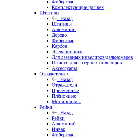
Фиберглас
Комплектующие для вех
Штативы
Назад
Штативы
Алюминий
Дерево
Фиберглас
Карбон
Элевационные
Для лазерных нивелиров/дальномеров
Штанги для лазерных нивелиров
Аксессуары
Отражатели
Назад
Отражатели
Призменные
Плёночные
Минипризмы
Рейки
Назад
Рейки
Алюминий
Инвар
Фиберглас