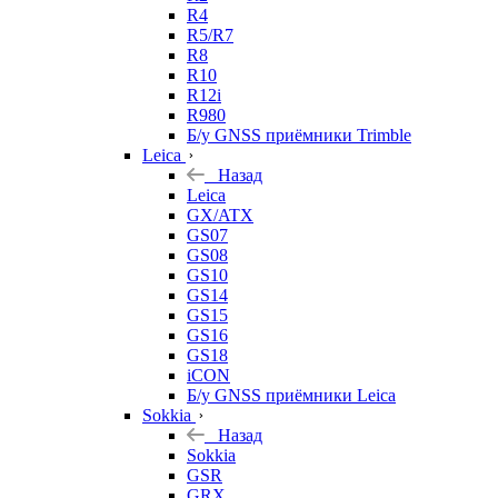
R4
R5/R7
R8
R10
R12i
R980
Б/у GNSS приёмники Trimble
Leica
Назад
Leica
GX/ATX
GS07
GS08
GS10
GS14
GS15
GS16
GS18
iCON
Б/у GNSS приёмники Leica
Sokkia
Назад
Sokkia
GSR
GRX