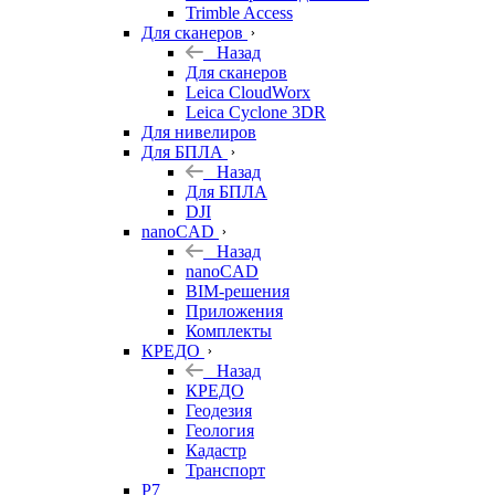
Trimble Access
Для сканеров
Назад
Для сканеров
Leica CloudWorx
Leica Cyclone 3DR
Для нивелиров
Для БПЛА
Назад
Для БПЛА
DJI
nanoCAD
Назад
nanoCAD
BIM-решения
Приложения
Комплекты
КРЕДО
Назад
КРЕДО
Геодезия
Геология
Кадастр
Транспорт
Р7