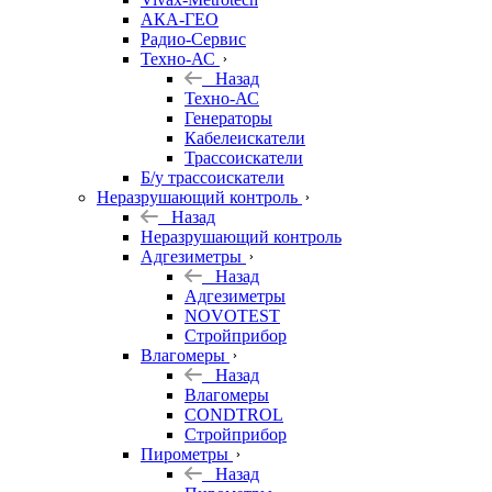
АКА-ГЕО
Радио-Сервис
Техно-АС
Назад
Техно-АС
Генераторы
Кабелеискатели
Трассоискатели
Б/у трассоискатели
Неразрушающий контроль
Назад
Неразрушающий контроль
Адгезиметры
Назад
Адгезиметры
NOVOTEST
Стройприбор
Влагомеры
Назад
Влагомеры
CONDTROL
Стройприбор
Пирометры
Назад