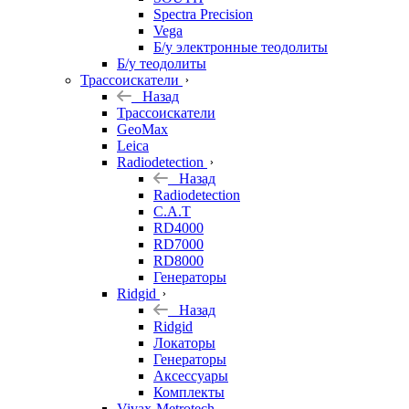
Spectra Precision
Vega
Б/у электронные теодолиты
Б/у теодолиты
Трассоискатели
Назад
Трассоискатели
GeoMax
Leica
Radiodetection
Назад
Radiodetection
C.A.T
RD4000
RD7000
RD8000
Генераторы
Ridgid
Назад
Ridgid
Локаторы
Генераторы
Аксессуары
Комплекты
Vivax-Metrotech