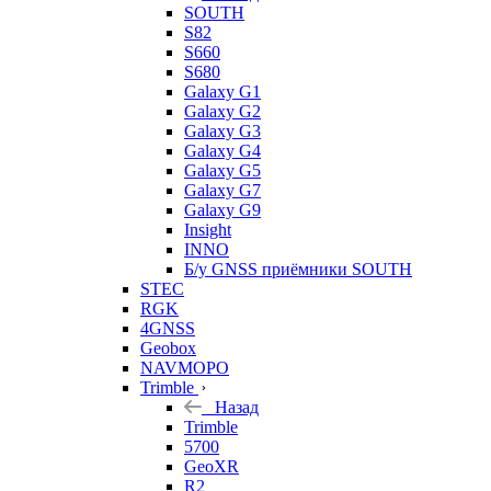
SOUTH
S82
S660
S680
Galaxy G1
Galaxy G2
Galaxy G3
Galaxy G4
Galaxy G5
Galaxy G7
Galaxy G9
Insight
INNO
Б/у GNSS приёмники SOUTH
STEC
RGK
4GNSS
Geobox
NAVMOPO
Trimble
Назад
Trimble
5700
GeoXR
R2