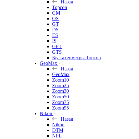
Назад
Topcon
GM
OS
GT
DS
ES
IS
GPT
GTS
Б/у тахеометры Topcon
GeoMax
Назад
GeoMax
Zoom10
Zoom25
Zoom30
Zoom50
Zoom75
Zoom95
Nikon
Назад
Nikon
DTM
NPL