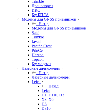
Trimble
Дронопорты
ИКС
Б/у БПЛА
Модемы для GNSS приемников
Назад
Модемы для GNSS приемников
Satel
Trimble
Javad
Pacific Crest
PrinCe
Harxon
Topcon
Б/у модемы
Лазерные дальномеры
Назад
Лазерные дальномеры
Leica
Назад
Leica
D1, D110, D2
X3, X6
D5
D810