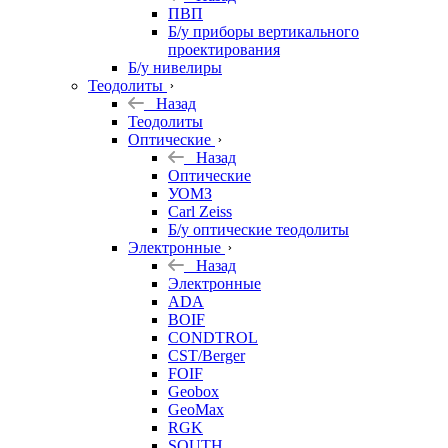
ПВП
Б/у приборы вертикального
проектирования
Б/у нивелиры
Теодолиты
Назад
Теодолиты
Оптические
Назад
Оптические
УОМЗ
Carl Zeiss
Б/у оптические теодолиты
Электронные
Назад
Электронные
ADA
BOIF
CONDTROL
CST/Berger
FOIF
Geobox
GeoMax
RGK
SOUTH