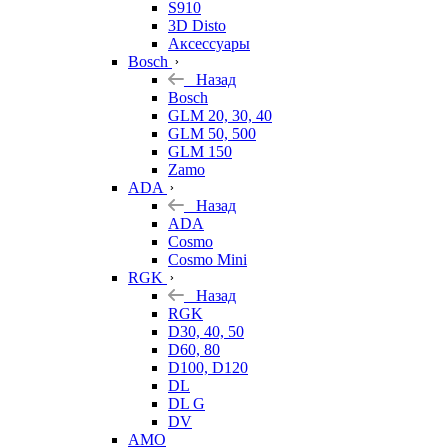
S910
3D Disto
Аксессуары
Bosch
Назад
Bosch
GLM 20, 30, 40
GLM 50, 500
GLM 150
Zamo
ADA
Назад
ADA
Cosmo
Cosmo Mini
RGK
Назад
RGK
D30, 40, 50
D60, 80
D100, D120
DL
DL G
DV
AMO