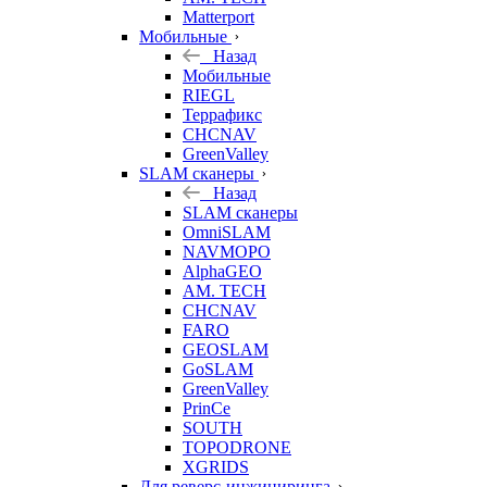
Matterport
Мобильные
Назад
Мобильные
RIEGL
Террафикс
CHCNAV
GreenValley
SLAM сканеры
Назад
SLAM сканеры
OmniSLAM
NAVMOPO
AlphaGEO
AM. TECH
CHCNAV
FARO
GEOSLAM
GoSLAM
GreenValley
PrinCe
SOUTH
TOPODRONE
XGRIDS
Для реверс-инжиниринга