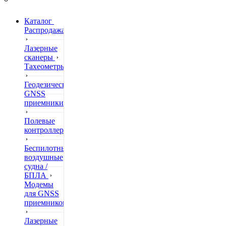
Каталог
Распродажа
Лазерные
сканеры
Тахеометры
Геодезические
GNSS
приемники
Полевые
контроллеры
Беспилотные
воздушные
судна /
БПЛА
Модемы
для GNSS
приемников
Лазерные