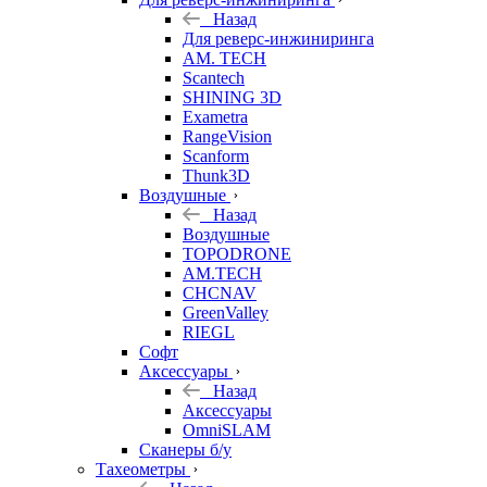
Назад
Для реверс-инжиниринга
AM. TECH
Scantech
SHINING 3D
Exametra
RangeVision
Scanform
Thunk3D
Воздушные
Назад
Воздушные
TOPODRONE
AM.TECH
CHCNAV
GreenValley
RIEGL
Софт
Аксессуары
Назад
Аксессуары
OmniSLAM
Сканеры б/у
Тахеометры