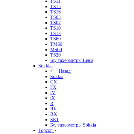
TS11
TS15
TS16
TS03
TS07
TS10
TS13
TS60
TM60
MS60
TS20
Б/у тахеометры Leica
Sokkia
Назад
Sokkia
CX
FX
iM
iX
R
RK
RX
SET
Б/у тахеометры Sokkia
Topcon