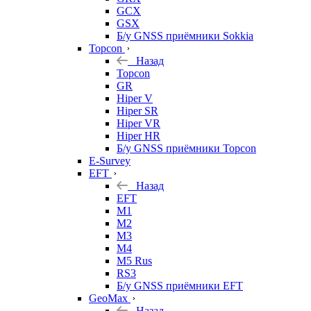
GCX
GSX
Б/у GNSS приёмники Sokkia
Topcon
Назад
Topcon
GR
Hiper V
Hiper SR
Hiper VR
Hiper HR
Б/у GNSS приёмники Topcon
E-Survey
EFT
Назад
EFT
M1
M2
M3
M4
M5 Rus
RS3
Б/у GNSS приёмники EFT
GeoMax
Назад