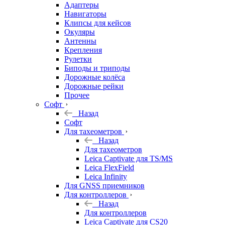
Адаптеры
Навигаторы
Клипсы для кейсов
Окуляры
Антенны
Крепления
Рулетки
Биподы и триподы
Дорожные колёса
Дорожные рейки
Прочее
Софт
Назад
Софт
Для тахеометров
Назад
Для тахеометров
Leica Captivate для TS/MS
Leica FlexField
Leica Infinity
Для GNSS приемников
Для контроллеров
Назад
Для контроллеров
Leica Captivate для CS20