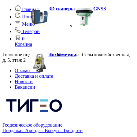
3D сканеры
GNSS
Главная
Поиск
Меню
Телефон
0
Корзина
Головное подразделение: Москва, ул. Сельскохозяйственная,
Тахеометры
д. 5, этаж 2
О компании
Доставка и оплата
Новости
Вакансии
Геодезическое оборудование.
Продажа - Аренда - Выкуп - Трейд-ин