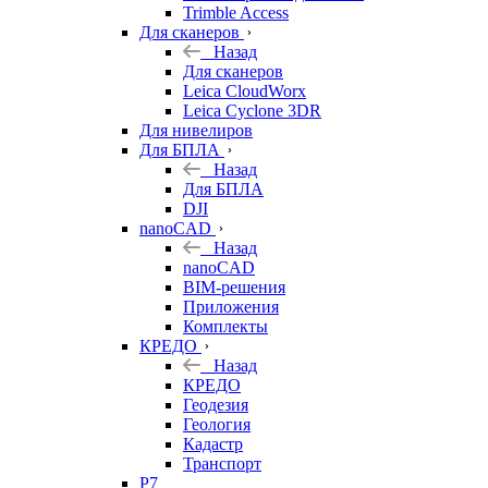
Trimble Access
Для сканеров
Назад
Для сканеров
Leica CloudWorx
Leica Cyclone 3DR
Для нивелиров
Для БПЛА
Назад
Для БПЛА
DJI
nanoCAD
Назад
nanoCAD
BIM-решения
Приложения
Комплекты
КРЕДО
Назад
КРЕДО
Геодезия
Геология
Кадастр
Транспорт
Р7