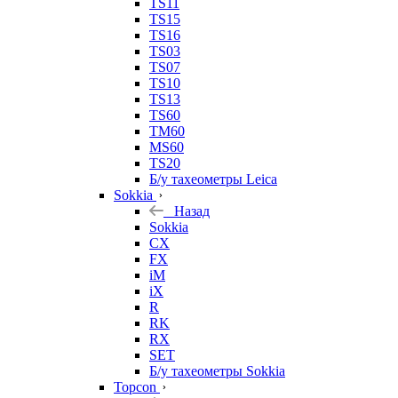
TS11
TS15
TS16
TS03
TS07
TS10
TS13
TS60
TM60
MS60
TS20
Б/у тахеометры Leica
Sokkia
Назад
Sokkia
CX
FX
iM
iX
R
RK
RX
SET
Б/у тахеометры Sokkia
Topcon