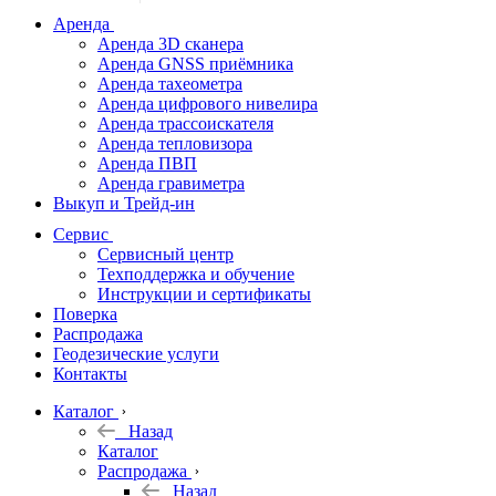
дальномеры
Аренда
Аренда 3D сканера
Нивелиры
Аренда GNSS приёмника
Аренда тахеометра
Теодолиты
Аренда цифрового нивелира
Аренда трассоискателя
Трассоискатели
Аренда тепловизора
Аренда ПВП
Неразрушающий
Аренда гравиметра
контроль
Выкуп и Трейд-ин
Аксессуары
Сервис
Софт
Сервисный центр
Георадары
Техподдержка и обучение
Инструкции и сертификаты
Акции
Поверка
Гидрография
Распродажа
Геодезические услуги
Подбор
Контакты
оборудования
по задачам
Каталог
Назад
Архив
Каталог
Геодезическое
Распродажа
оборудование
Назад