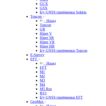
GCX
GSX
Б/у GNSS приёмники Sokkia
Topcon
Назад
Topcon
GR
Hiper V
Hiper SR
Hiper VR
Hiper HR
Б/у GNSS приёмники Topcon
E-Survey
EFT
Назад
EFT
M1
M2
M3
M4
M5 Rus
RS3
Б/у GNSS приёмники EFT
GeoMax
Назад