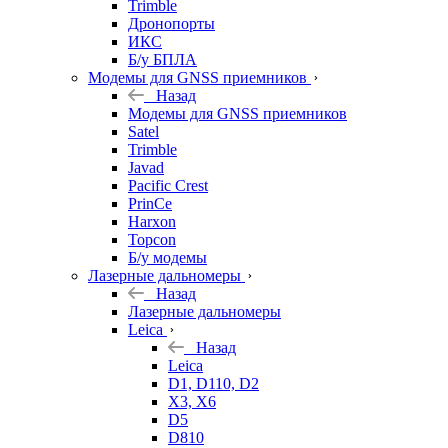
Trimble
Дронопорты
ИКС
Б/у БПЛА
Модемы для GNSS приемников
Назад
Модемы для GNSS приемников
Satel
Trimble
Javad
Pacific Crest
PrinCe
Harxon
Topcon
Б/у модемы
Лазерные дальномеры
Назад
Лазерные дальномеры
Leica
Назад
Leica
D1, D110, D2
X3, X6
D5
D810