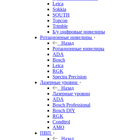
Leica
Sokkia
SOUTH
Topcon
Trimble
Б/у цифровые нивелиры
Ротационные нивелиры
Назад
Ротационные нивелиры
ADA
Bosch
Leica
RGK
Spectra Precision
Лазерные уровни
Назад
Лазерные уровни
ADA
Bosch Professional
Bosch DIY
RGK
Condtrol
AMO
ПВП
Назад