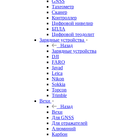
GNSS
Тахеометр
Сканер
Контроллер
Цифровой нивелир
БПЛА
Цифровой теодолит
Зарядные устройства
Назад
Зарядные устройства
DJI
FARO
Javad
Leica
Nikon
Sokkia
Topcon
Trimble
Вехи
Назад
Вехи
Для GNSS
Для отражателей
Алюминий
Карбон