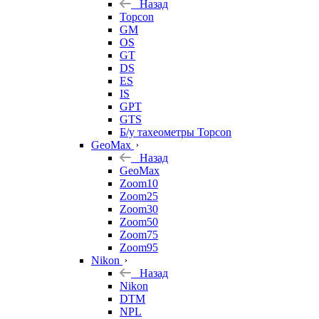
Назад
Topcon
GM
OS
GT
DS
ES
IS
GPT
GTS
Б/у тахеометры Topcon
GeoMax
Назад
GeoMax
Zoom10
Zoom25
Zoom30
Zoom50
Zoom75
Zoom95
Nikon
Назад
Nikon
DTM
NPL