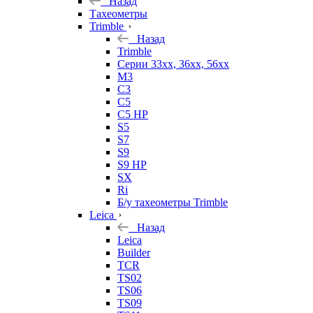
Назад
Тахеометры
Trimble
Назад
Trimble
Серии 33xx, 36xx, 56xx
M3
C3
C5
C5 HP
S5
S7
S9
S9 HP
SX
Ri
Б/у тахеометры Trimble
Leica
Назад
Leica
Builder
TCR
TS02
TS06
TS09