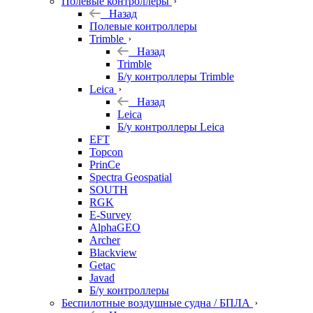
Полевые контроллеры
Назад
Полевые контроллеры
Trimble
Назад
Trimble
Б/у контроллеры Trimble
Leica
Назад
Leica
Б/у контроллеры Leica
EFT
Topcon
PrinCe
Spectra Geospatial
SOUTH
RGK
E-Survey
AlphaGEO
Archer
Blackview
Getac
Javad
Б/у контроллеры
Беспилотные воздушные судна / БПЛА