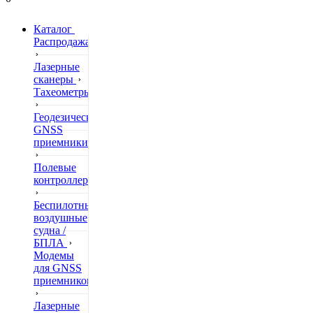
Каталог
Распродажа
Лазерные
сканеры
Тахеометры
Геодезические
GNSS
приемники
Полевые
контроллеры
Беспилотные
воздушные
судна /
БПЛА
Модемы
для GNSS
приемников
Лазерные