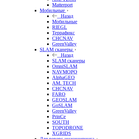
Matterport
Мобильные
Назад
Мобильные
RIEGL
Террафикс
CHCNAV
GreenValley
SLAM сканеры
Назад
SLAM сканеры
OmniSLAM
NAVMOPO
AlphaGEO
AM. TECH
CHCNAV
FARO
GEOSLAM
GoSLAM
GreenValley
PrinCe
SOUTH
TOPODRONE
XGRIDS
Для реверс-инжиниринга