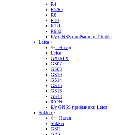
R4
R5/R7
R8
R10
R12i
R980
Б/у GNSS приёмники Trimble
Leica
Назад
Leica
GX/ATX
GS07
GS08
GS10
GS14
GS15
GS16
GS18
iCON
Б/у GNSS приёмники Leica
Sokkia
Назад
Sokkia
GSR
GRX