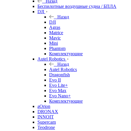
Назад
Беспилотные воздушные судна / БПЛА
DJI
Назад
DJI
Agras
Matrice
Mavic
Mini
Phantom
Комплектующие
Autel Robotics
Назад
Autel Robotics
Dragonfish
Evo II
Evo Lite+
Evo Max
Evo Nano+
Комплектующие
aOrion
DRONAX
INNOIT
Supercam
Teodrone