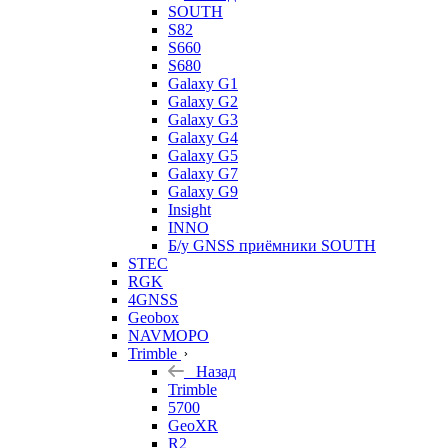
SOUTH
S82
S660
S680
Galaxy G1
Galaxy G2
Galaxy G3
Galaxy G4
Galaxy G5
Galaxy G7
Galaxy G9
Insight
INNO
Б/у GNSS приёмники SOUTH
STEC
RGK
4GNSS
Geobox
NAVMOPO
Trimble
Назад
Trimble
5700
GeoXR
R2