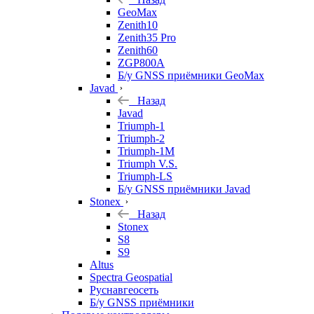
GeoMax
Zenith10
Zenith35 Pro
Zenith60
ZGP800A
Б/у GNSS приёмники GeoMax
Javad
Назад
Javad
Triumph-1
Triumph-2
Triumph-1M
Triumph V.S.
Triumph-LS
Б/у GNSS приёмники Javad
Stonex
Назад
Stonex
S8
S9
Altus
Spectra Geospatial
Руснавгеосеть
Б/у GNSS приёмники