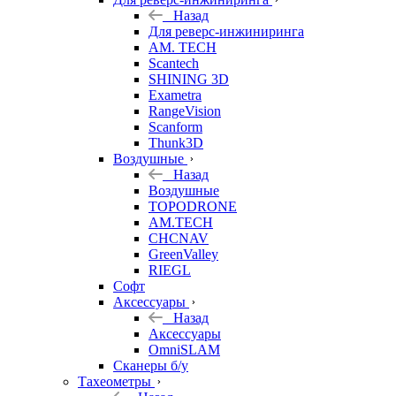
Назад
Для реверс-инжиниринга
AM. TECH
Scantech
SHINING 3D
Exametra
RangeVision
Scanform
Thunk3D
Воздушные
Назад
Воздушные
TOPODRONE
AM.TECH
CHCNAV
GreenValley
RIEGL
Софт
Аксессуары
Назад
Аксессуары
OmniSLAM
Сканеры б/у
Тахеометры