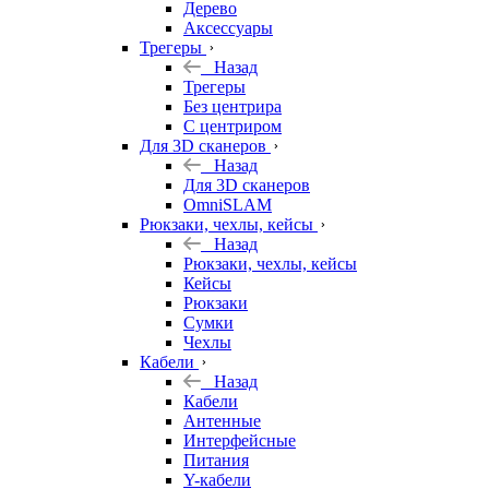
Дерево
Аксессуары
Трегеры
Назад
Трегеры
Без центрира
С центриром
Для 3D сканеров
Назад
Для 3D сканеров
OmniSLAM
Рюкзаки, чехлы, кейсы
Назад
Рюкзаки, чехлы, кейсы
Кейсы
Рюкзаки
Сумки
Чехлы
Кабели
Назад
Кабели
Антенные
Интерфейсные
Питания
Y-кабели