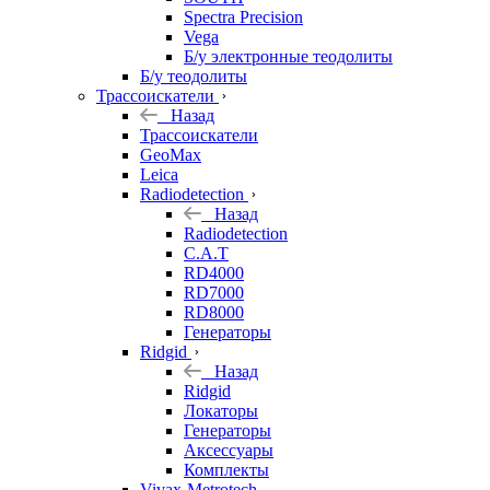
Spectra Precision
Vega
Б/у электронные теодолиты
Б/у теодолиты
Трассоискатели
Назад
Трассоискатели
GeoMax
Leica
Radiodetection
Назад
Radiodetection
C.A.T
RD4000
RD7000
RD8000
Генераторы
Ridgid
Назад
Ridgid
Локаторы
Генераторы
Аксессуары
Комплекты
Vivax-Metrotech