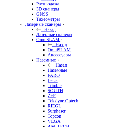
б/у
Распродажа
3D сканеры
GNSS
Тахеометры
Лазерные сканеры
Назад
Лазерные сканеры
OmniSLAM
Назад
OmniSLAM
Аксессуары
Наземные
Назад
Наземные
FARO
Leica
Trimble
SOUTH
Z+F
Teledyne Optech
RIEGL
Surphaser
Topcon
VEGA
AM. TECH