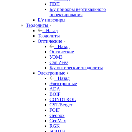
ПВП
Б/у приборы вертикального
проектирования
Б/у нивелиры
Теодолиты
Назад
Теодолиты
Оптические
Назад
Оптические
УОМЗ
Carl Zeiss
Б/у оптические теодолиты
Электронные
Назад
Электронные
ADA
BOIF
CONDTROL
CST/Berger
FOIF
Geobox
GeoMax
RGK
SOUTH