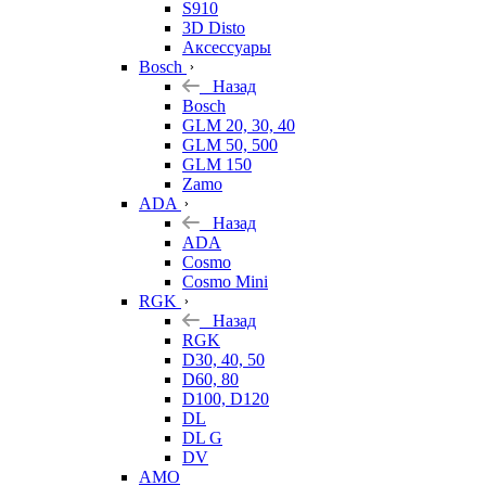
S910
3D Disto
Аксессуары
Bosch
Назад
Bosch
GLM 20, 30, 40
GLM 50, 500
GLM 150
Zamo
ADA
Назад
ADA
Cosmo
Cosmo Mini
RGK
Назад
RGK
D30, 40, 50
D60, 80
D100, D120
DL
DL G
DV
AMO