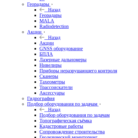
Георадары
Назад
Георадары
MALA
Radiodetection
Акции
Назад
Акции
GNSS оборудование
БПЛА
Лазерные дальномеры
Нивелиры
Приборы неразрушающего контроля
Сканеры
Тахеометры
Трассоискатели
Аксессуары
Гидрография
Подбор оборудования по задачам
Назад
Подбор оборудования по задачам
Топографическая съёмка
Кадастровые работы
Сопровождение строительства
Геодезический мониторинг