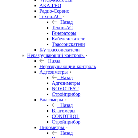
АКА-ГЕО
Радио-Сервис
Техно-АС
Назад
Техно-АС
Генераторы
Кабелеискатели
Трассоискатели
Б/у трассоискатели
Неразрушающий контроль
Назад
Неразрушающий контроль
Адгезиметры
Назад
Адгезиметры
NOVOTEST
Стройприбор
Влагомеры
Назад
Влагомеры
CONDTROL
Стройприбор
Пирометры
Назад