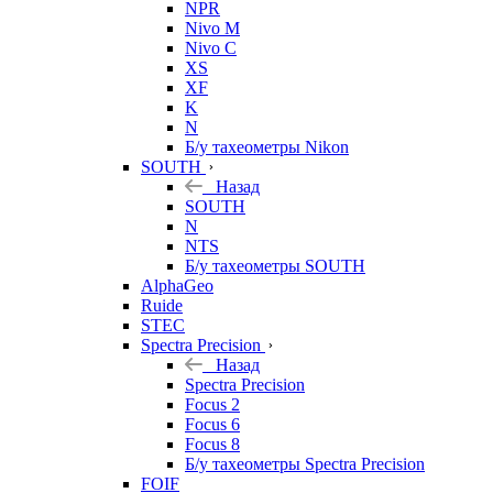
NPR
Nivo M
Nivo C
XS
XF
K
N
Б/у тахеометры Nikon
SOUTH
Назад
SOUTH
N
NTS
Б/у тахеометры SOUTH
AlphaGeo
Ruide
STEC
Spectra Precision
Назад
Spectra Precision
Focus 2
Focus 6
Focus 8
Б/у тахеометры Spectra Precision
FOIF