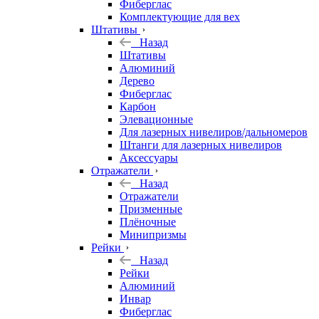
Фиберглас
Комплектующие для вех
Штативы
Назад
Штативы
Алюминий
Дерево
Фиберглас
Карбон
Элевационные
Для лазерных нивелиров/дальномеров
Штанги для лазерных нивелиров
Аксессуары
Отражатели
Назад
Отражатели
Призменные
Плёночные
Минипризмы
Рейки
Назад
Рейки
Алюминий
Инвар
Фиберглас