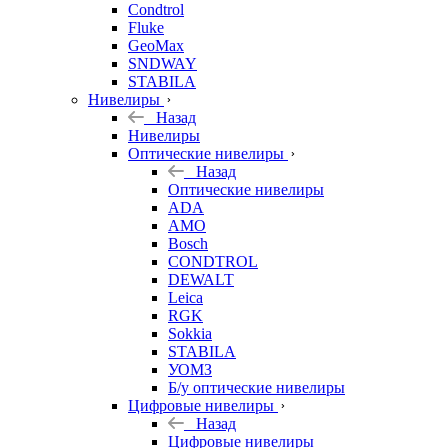
Condtrol
Fluke
GeoMax
SNDWAY
STABILA
Нивелиры
Назад
Нивелиры
Оптические нивелиры
Назад
Оптические нивелиры
ADA
AMO
Bosch
CONDTROL
DEWALT
Leica
RGK
Sokkia
STABILA
УОМЗ
Б/у оптические нивелиры
Цифровые нивелиры
Назад
Цифровые нивелиры