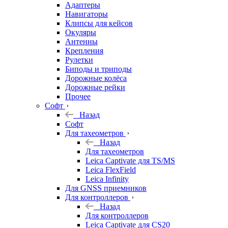
Адаптеры
Навигаторы
Клипсы для кейсов
Окуляры
Антенны
Крепления
Рулетки
Биподы и триподы
Дорожные колёса
Дорожные рейки
Прочее
Софт
Назад
Софт
Для тахеометров
Назад
Для тахеометров
Leica Captivate для TS/MS
Leica FlexField
Leica Infinity
Для GNSS приемников
Для контроллеров
Назад
Для контроллеров
Leica Captivate для CS20