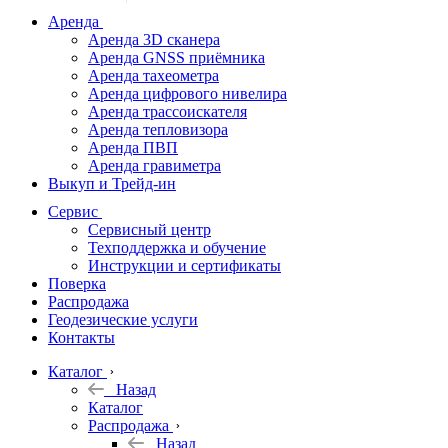
дальномеры
Аренда
Аренда 3D сканера
Нивелиры
Аренда GNSS приёмника
Аренда тахеометра
Теодолиты
Аренда цифрового нивелира
Аренда трассоискателя
Трассоискатели
Аренда тепловизора
Аренда ПВП
Неразрушающий
Аренда гравиметра
контроль
Выкуп и Трейд-ин
Аксессуары
Сервис
Софт
Сервисный центр
Георадары
Техподдержка и обучение
Инструкции и сертификаты
Акции
Поверка
Гидрография
Распродажа
Геодезические услуги
Подбор
Контакты
оборудования
по задачам
Каталог
Назад
Архив
Каталог
Геодезическое
Распродажа
оборудование
Назад