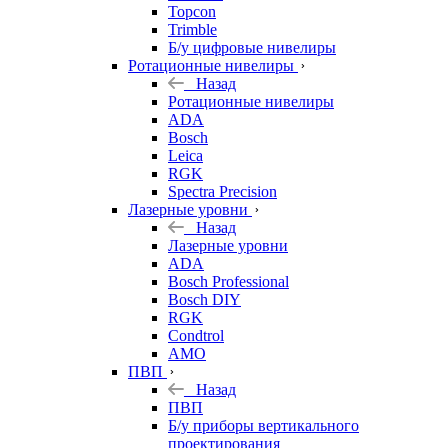
Topcon
Trimble
Б/у цифровые нивелиры
Ротационные нивелиры
Назад
Ротационные нивелиры
ADA
Bosch
Leica
RGK
Spectra Precision
Лазерные уровни
Назад
Лазерные уровни
ADA
Bosch Professional
Bosch DIY
RGK
Condtrol
AMO
ПВП
Назад
ПВП
Б/у приборы вертикального
проектирования