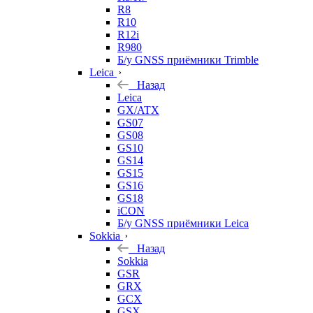
R8
R10
R12i
R980
Б/у GNSS приёмники Trimble
Leica
Назад
Leica
GX/ATX
GS07
GS08
GS10
GS14
GS15
GS16
GS18
iCON
Б/у GNSS приёмники Leica
Sokkia
Назад
Sokkia
GSR
GRX
GCX
GSX