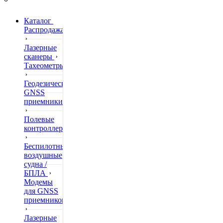
Каталог
Распродажа
Лазерные
сканеры
Тахеометры
Геодезические
GNSS
приемники
Полевые
контроллеры
Беспилотные
воздушные
судна /
БПЛА
Модемы
для GNSS
приемников
Лазерные