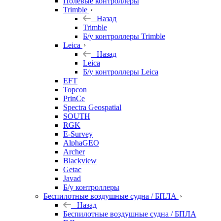
Полевые контроллеры
Trimble
Назад
Trimble
Б/у контроллеры Trimble
Leica
Назад
Leica
Б/у контроллеры Leica
EFT
Topcon
PrinCe
Spectra Geospatial
SOUTH
RGK
E-Survey
AlphaGEO
Archer
Blackview
Getac
Javad
Б/у контроллеры
Беспилотные воздушные судна / БПЛА
Назад
Беспилотные воздушные судна / БПЛА