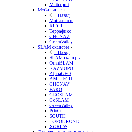
Matterport
Мобильные
Назад
Мобильные
RIEGL
Террафикс
CHCNAV
GreenValley
SLAM сканеры
Назад
SLAM сканеры
OmniSLAM
NAVMOPO
AlphaGEO
AM. TECH
CHCNAV
FARO
GEOSLAM
GoSLAM
GreenValley
PrinCe
SOUTH
TOPODRONE
XGRIDS
Для реверс-инжиниринга