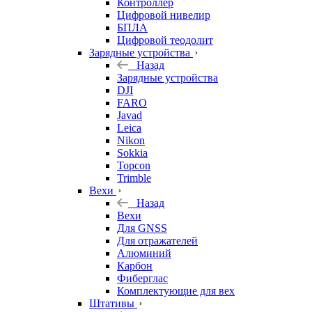
Контроллер
Цифровой нивелир
БПЛА
Цифровой теодолит
Зарядные устройства
Назад
Зарядные устройства
DJI
FARO
Javad
Leica
Nikon
Sokkia
Topcon
Trimble
Вехи
Назад
Вехи
Для GNSS
Для отражателей
Алюминий
Карбон
Фиберглас
Комплектующие для вех
Штативы