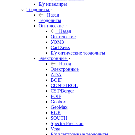
Б/у нивелиры
Теодолиты
Назад
Теодолиты
Оптические
Назад
Оптические
УОМЗ
Carl Zeiss
Б/у оптические теодолиты
Электронные
Назад
Электронные
ADA
BOIF
CONDTROL
CST/Berger
FOIF
Geobox
GeoMax
RGK
SOUTH
Spectra Precision
Vega
Б/у электронные теодолиты