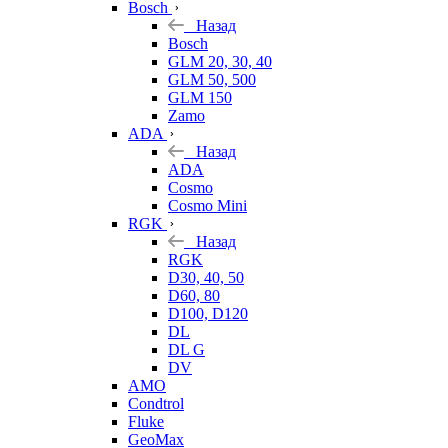
Bosch
Назад
Bosch
GLM 20, 30, 40
GLM 50, 500
GLM 150
Zamo
ADA
Назад
ADA
Cosmo
Cosmo Mini
RGK
Назад
RGK
D30, 40, 50
D60, 80
D100, D120
DL
DL G
DV
AMO
Condtrol
Fluke
GeoMax