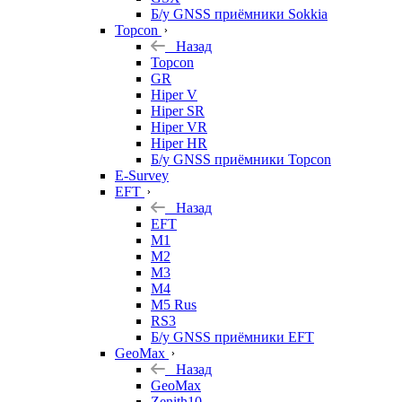
Б/у GNSS приёмники Sokkia
Topcon
Назад
Topcon
GR
Hiper V
Hiper SR
Hiper VR
Hiper HR
Б/у GNSS приёмники Topcon
E-Survey
EFT
Назад
EFT
M1
M2
M3
M4
M5 Rus
RS3
Б/у GNSS приёмники EFT
GeoMax
Назад
GeoMax
Zenith10