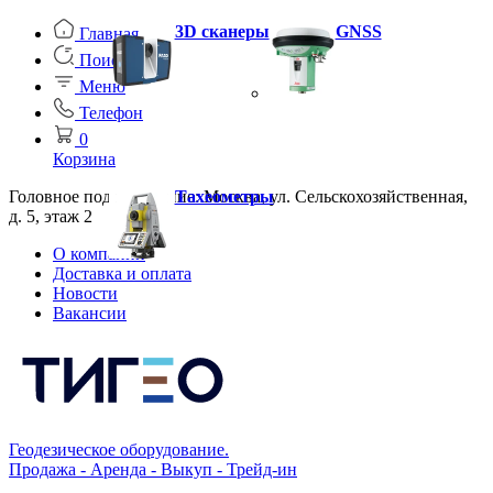
3D сканеры
GNSS
Главная
Поиск
Меню
Телефон
0
Корзина
Головное подразделение: Москва, ул. Сельскохозяйственная,
Тахеометры
д. 5, этаж 2
О компании
Доставка и оплата
Новости
Вакансии
Геодезическое оборудование.
Продажа - Аренда - Выкуп - Трейд-ин