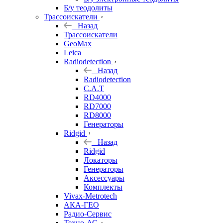
Б/у теодолиты
Трассоискатели
Назад
Трассоискатели
GeoMax
Leica
Radiodetection
Назад
Radiodetection
C.A.T
RD4000
RD7000
RD8000
Генераторы
Ridgid
Назад
Ridgid
Локаторы
Генераторы
Аксессуары
Комплекты
Vivax-Metrotech
АКА-ГЕО
Радио-Сервис
Техно-АС