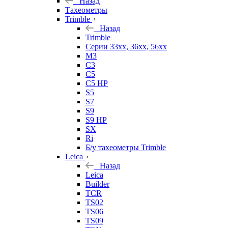
Назад
Тахеометры
Trimble
Назад
Trimble
Серии 33xx, 36xx, 56xx
M3
C3
C5
C5 HP
S5
S7
S9
S9 HP
SX
Ri
Б/у тахеометры Trimble
Leica
Назад
Leica
Builder
TCR
TS02
TS06
TS09