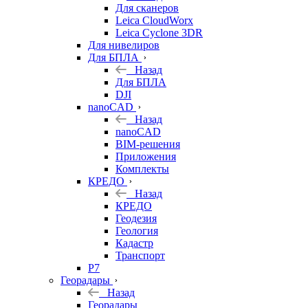
Для сканеров
Leica CloudWorx
Leica Cyclone 3DR
Для нивелиров
Для БПЛА
Назад
Для БПЛА
DJI
nanoCAD
Назад
nanoCAD
BIM-решения
Приложения
Комплекты
КРЕДО
Назад
КРЕДО
Геодезия
Геология
Кадастр
Транспорт
Р7
Георадары
Назад
Георадары