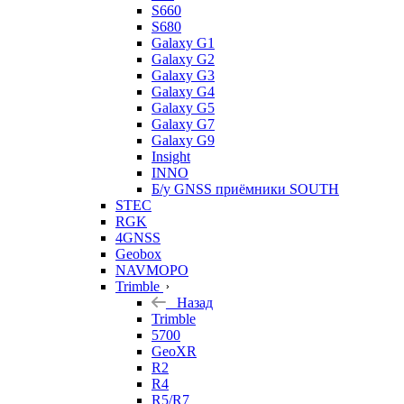
S660
S680
Galaxy G1
Galaxy G2
Galaxy G3
Galaxy G4
Galaxy G5
Galaxy G7
Galaxy G9
Insight
INNO
Б/у GNSS приёмники SOUTH
STEC
RGK
4GNSS
Geobox
NAVMOPO
Trimble
Назад
Trimble
5700
GeoXR
R2
R4
R5/R7