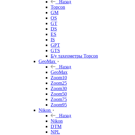
Назад
Topcon
GM
OS
GT
DS
ES
IS
GPT
GTS
Б/у тахеометры Topcon
GeoMax
Назад
GeoMax
Zoom10
Zoom25
Zoom30
Zoom50
Zoom75
Zoom95
Nikon
Назад
Nikon
DTM
NPL