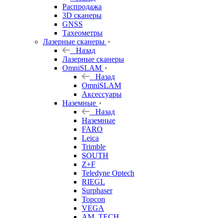
б/у
Распродажа
3D сканеры
GNSS
Тахеометры
Лазерные сканеры
Назад
Лазерные сканеры
OmniSLAM
Назад
OmniSLAM
Аксессуары
Наземные
Назад
Наземные
FARO
Leica
Trimble
SOUTH
Z+F
Teledyne Optech
RIEGL
Surphaser
Topcon
VEGA
AM. TECH