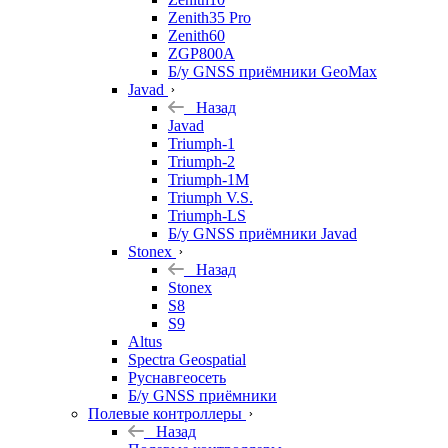
Zenith35 Pro
Zenith60
ZGP800A
Б/у GNSS приёмники GeoMax
Javad
Назад
Javad
Triumph-1
Triumph-2
Triumph-1M
Triumph V.S.
Triumph-LS
Б/у GNSS приёмники Javad
Stonex
Назад
Stonex
S8
S9
Altus
Spectra Geospatial
Руснавгеосеть
Б/у GNSS приёмники
Полевые контроллеры
Назад