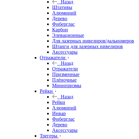
Назад
Штативы
Алюминий
Дерево
Фиберглас
Карбон
Элевационные
Для лазерных нивелиров/дальномеров
Штанги для лазерных нивелиров
Аксессуары
Отражатели
Назад
Отражатели
Призменные
Плёночные
Минипризмы
Рейки
Назад
Рейки
Алюминий
Инвар
Фиберглас
Дерево
Аксессуары
Трегеры