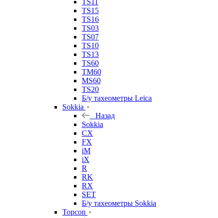
TS11
TS15
TS16
TS03
TS07
TS10
TS13
TS60
TM60
MS60
TS20
Б/у тахеометры Leica
Sokkia
Назад
Sokkia
CX
FX
iM
iX
R
RK
RX
SET
Б/у тахеометры Sokkia
Topcon