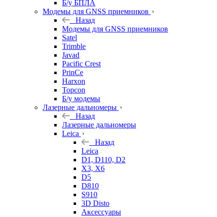
Б/у БПЛА
Модемы для GNSS приемников
Назад
Модемы для GNSS приемников
Satel
Trimble
Javad
Pacific Crest
PrinCe
Harxon
Topcon
Б/у модемы
Лазерные дальномеры
Назад
Лазерные дальномеры
Leica
Назад
Leica
D1, D110, D2
X3, X6
D5
D810
S910
3D Disto
Аксессуары