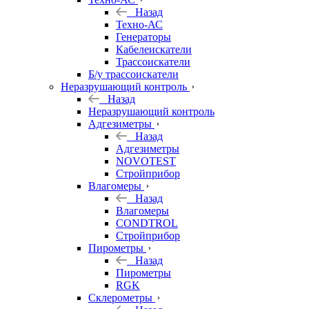
Назад
Техно-АС
Генераторы
Кабелеискатели
Трассоискатели
Б/у трассоискатели
Неразрушающий контроль
Назад
Неразрушающий контроль
Адгезиметры
Назад
Адгезиметры
NOVOTEST
Стройприбор
Влагомеры
Назад
Влагомеры
CONDTROL
Стройприбор
Пирометры
Назад
Пирометры
RGK
Склерометры