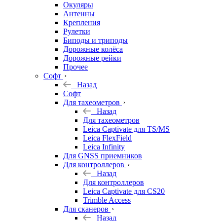
Окуляры
Антенны
Крепления
Рулетки
Биподы и триподы
Дорожные колёса
Дорожные рейки
Прочее
Софт
Назад
Софт
Для тахеометров
Назад
Для тахеометров
Leica Captivate для TS/MS
Leica FlexField
Leica Infinity
Для GNSS приемников
Для контроллеров
Назад
Для контроллеров
Leica Captivate для CS20
Trimble Access
Для сканеров
Назад