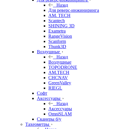
Назад
Для реверс-инжиниринга
AM. TECH
Scantech
SHINING 3D
Exametra
RangeVision
Scanform
Thunk3D
Воздушные
Назад
Воздушные
TOPODRONE
AM.TECH
CHCNAV
GreenValley
RIEGL
Софт
Аксессуары
Назад
Аксессуары
OmniSLAM
Сканеры б/у
Тахеометры