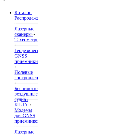
Каталог
Распродажа
Лазерные
сканеры
Тахеометры
Геодезические
GNSS
приемники
Полевые
контроллеры
Беспилотные
воздушные
судна /
БПЛА
Модемы
для GNSS
приемников
Лазерные