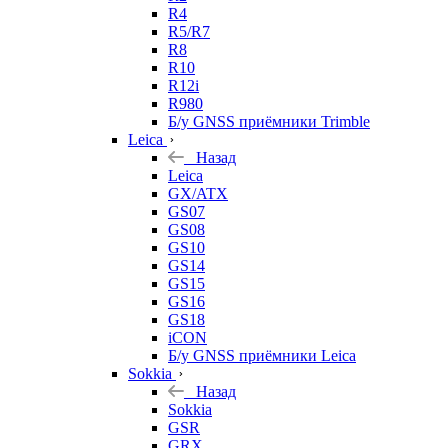
R4
R5/R7
R8
R10
R12i
R980
Б/у GNSS приёмники Trimble
Leica
Назад
Leica
GX/ATX
GS07
GS08
GS10
GS14
GS15
GS16
GS18
iCON
Б/у GNSS приёмники Leica
Sokkia
Назад
Sokkia
GSR
GRX