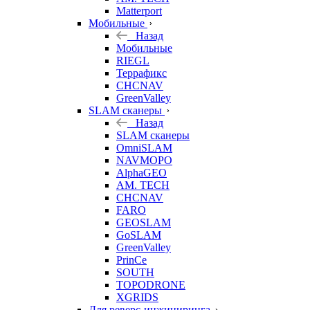
Matterport
Мобильные
Назад
Мобильные
RIEGL
Террафикс
CHCNAV
GreenValley
SLAM сканеры
Назад
SLAM сканеры
OmniSLAM
NAVMOPO
AlphaGEO
AM. TECH
CHCNAV
FARO
GEOSLAM
GoSLAM
GreenValley
PrinCe
SOUTH
TOPODRONE
XGRIDS
Для реверс-инжиниринга