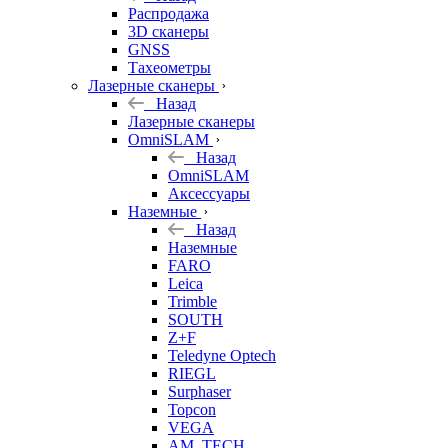
б/у
Распродажа
3D сканеры
GNSS
Тахеометры
Лазерные сканеры
Назад
Лазерные сканеры
OmniSLAM
Назад
OmniSLAM
Аксессуары
Наземные
Назад
Наземные
FARO
Leica
Trimble
SOUTH
Z+F
Teledyne Optech
RIEGL
Surphaser
Topcon
VEGA
AM. TECH