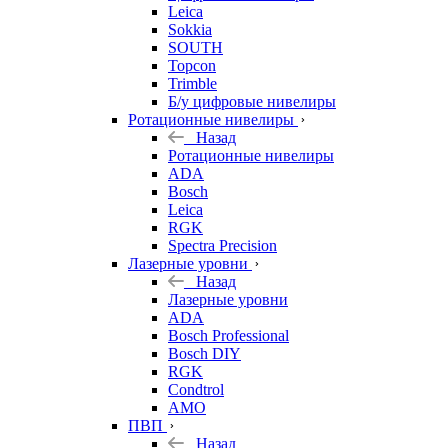
Leica
Sokkia
SOUTH
Topcon
Trimble
Б/у цифровые нивелиры
Ротационные нивелиры
Назад
Ротационные нивелиры
ADA
Bosch
Leica
RGK
Spectra Precision
Лазерные уровни
Назад
Лазерные уровни
ADA
Bosch Professional
Bosch DIY
RGK
Condtrol
AMO
ПВП
Назад