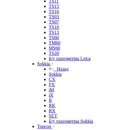
TS11
TS15
TS16
TS03
TS07
TS10
TS13
TS60
TM60
MS60
TS20
Б/у тахеометры Leica
Sokkia
Назад
Sokkia
CX
FX
iM
iX
R
RK
RX
SET
Б/у тахеометры Sokkia
Topcon