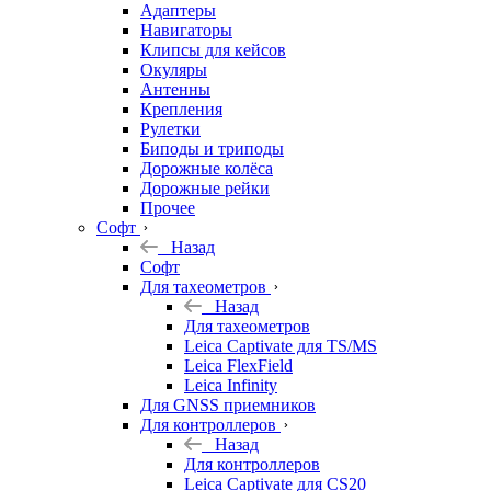
Адаптеры
Навигаторы
Клипсы для кейсов
Окуляры
Антенны
Крепления
Рулетки
Биподы и триподы
Дорожные колёса
Дорожные рейки
Прочее
Софт
Назад
Софт
Для тахеометров
Назад
Для тахеометров
Leica Captivate для TS/MS
Leica FlexField
Leica Infinity
Для GNSS приемников
Для контроллеров
Назад
Для контроллеров
Leica Captivate для CS20