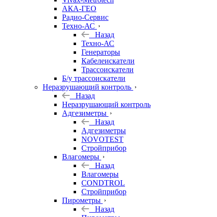
АКА-ГЕО
Радио-Сервис
Техно-АС
Назад
Техно-АС
Генераторы
Кабелеискатели
Трассоискатели
Б/у трассоискатели
Неразрушающий контроль
Назад
Неразрушающий контроль
Адгезиметры
Назад
Адгезиметры
NOVOTEST
Стройприбор
Влагомеры
Назад
Влагомеры
CONDTROL
Стройприбор
Пирометры
Назад