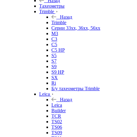
Назад
Тахеометры
Trimble
Назад
Trimble
Серии 33xx, 36xx, 56xx
M3
C3
C5
C5 HP
S5
S7
S9
S9 HP
SX
Ri
Б/у тахеометры Trimble
Leica
Назад
Leica
Builder
TCR
TS02
TS06
TS09