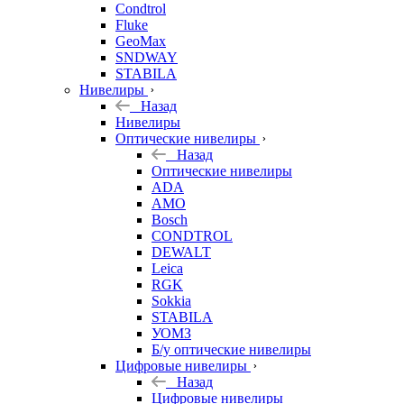
Condtrol
Fluke
GeoMax
SNDWAY
STABILA
Нивелиры
Назад
Нивелиры
Оптические нивелиры
Назад
Оптические нивелиры
ADA
AMO
Bosch
CONDTROL
DEWALT
Leica
RGK
Sokkia
STABILA
УОМЗ
Б/у оптические нивелиры
Цифровые нивелиры
Назад
Цифровые нивелиры