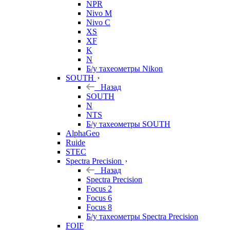
NPR
Nivo M
Nivo C
XS
XF
K
N
Б/у тахеометры Nikon
SOUTH
Назад
SOUTH
N
NTS
Б/у тахеометры SOUTH
AlphaGeo
Ruide
STEC
Spectra Precision
Назад
Spectra Precision
Focus 2
Focus 6
Focus 8
Б/у тахеометры Spectra Precision
FOIF