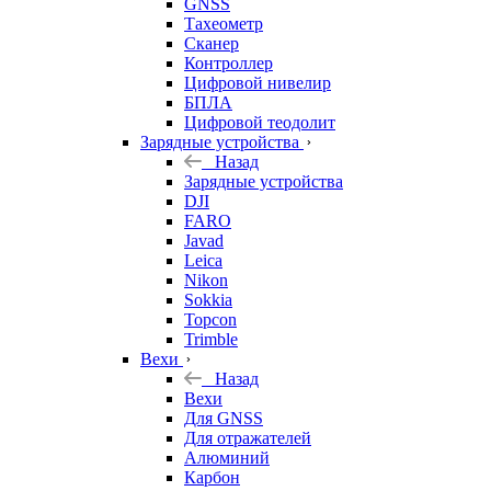
GNSS
Тахеометр
Сканер
Контроллер
Цифровой нивелир
БПЛА
Цифровой теодолит
Зарядные устройства
Назад
Зарядные устройства
DJI
FARO
Javad
Leica
Nikon
Sokkia
Topcon
Trimble
Вехи
Назад
Вехи
Для GNSS
Для отражателей
Алюминий
Карбон