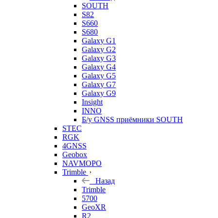
SOUTH
S82
S660
S680
Galaxy G1
Galaxy G2
Galaxy G3
Galaxy G4
Galaxy G5
Galaxy G7
Galaxy G9
Insight
INNO
Б/у GNSS приёмники SOUTH
STEC
RGK
4GNSS
Geobox
NAVMOPO
Trimble
Назад
Trimble
5700
GeoXR
R2