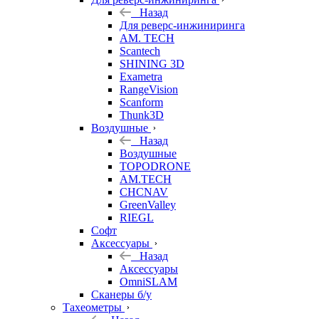
Назад
Для реверс-инжиниринга
AM. TECH
Scantech
SHINING 3D
Exametra
RangeVision
Scanform
Thunk3D
Воздушные
Назад
Воздушные
TOPODRONE
AM.TECH
CHCNAV
GreenValley
RIEGL
Софт
Аксессуары
Назад
Аксессуары
OmniSLAM
Сканеры б/у
Тахеометры