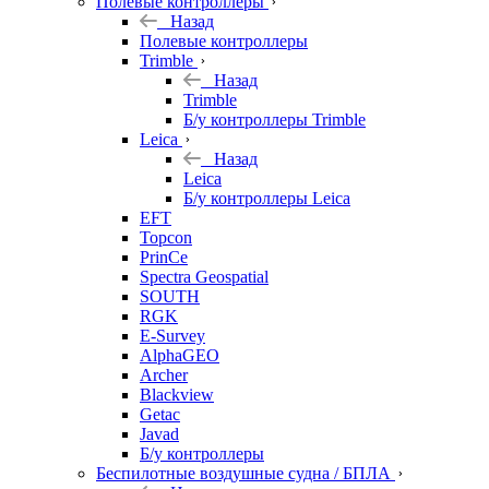
Полевые контроллеры
Назад
Полевые контроллеры
Trimble
Назад
Trimble
Б/у контроллеры Trimble
Leica
Назад
Leica
Б/у контроллеры Leica
EFT
Topcon
PrinCe
Spectra Geospatial
SOUTH
RGK
E-Survey
AlphaGEO
Archer
Blackview
Getac
Javad
Б/у контроллеры
Беспилотные воздушные судна / БПЛА