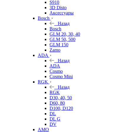
S910
3D Disto
Аксессуары
Bosch
Назад
Bosch
GLM 20, 30, 40
GLM 50, 500
GLM 150
Zamo
ADA
Назад
ADA
Cosmo
Cosmo Mini
RGK
Назад
RGK
D30, 40, 50
D60, 80
D100, D120
DL
DL G
DV
AMO