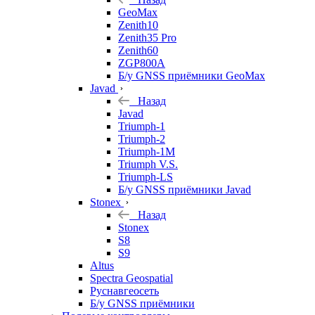
GeoMax
Zenith10
Zenith35 Pro
Zenith60
ZGP800A
Б/у GNSS приёмники GeoMax
Javad
Назад
Javad
Triumph-1
Triumph-2
Triumph-1M
Triumph V.S.
Triumph-LS
Б/у GNSS приёмники Javad
Stonex
Назад
Stonex
S8
S9
Altus
Spectra Geospatial
Руснавгеосеть
Б/у GNSS приёмники