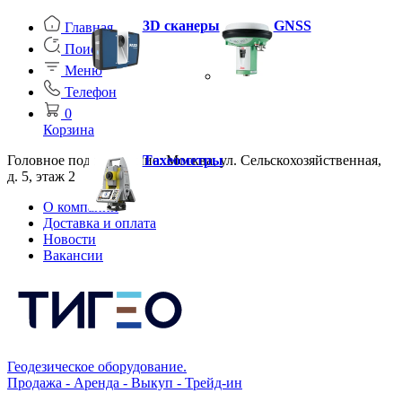
3D сканеры
GNSS
Главная
Поиск
Меню
Телефон
0
Корзина
Головное подразделение: Москва, ул. Сельскохозяйственная,
Тахеометры
д. 5, этаж 2
О компании
Доставка и оплата
Новости
Вакансии
Геодезическое оборудование.
Продажа - Аренда - Выкуп - Трейд-ин