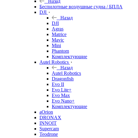
Назад
Беспилотные воздушные судна / БПЛА
DJI
Назад
DJI
Agras
Matrice
Mavic
Mini
Phantom
Комплектующие
Autel Robotics
Назад
Autel Robotics
Dragonfish
Evo II
Evo Lite+
Evo Max
Evo Nano+
Комплектующие
aOrion
DRONAX
INNOIT
Supercam
Teodrone