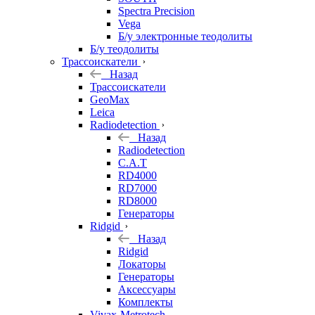
Spectra Precision
Vega
Б/у электронные теодолиты
Б/у теодолиты
Трассоискатели
Назад
Трассоискатели
GeoMax
Leica
Radiodetection
Назад
Radiodetection
C.A.T
RD4000
RD7000
RD8000
Генераторы
Ridgid
Назад
Ridgid
Локаторы
Генераторы
Аксессуары
Комплекты
Vivax-Metrotech