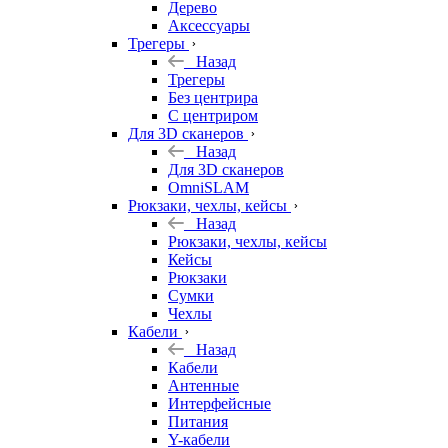
Дерево
Аксессуары
Трегеры
Назад
Трегеры
Без центрира
С центриром
Для 3D сканеров
Назад
Для 3D сканеров
OmniSLAM
Рюкзаки, чехлы, кейсы
Назад
Рюкзаки, чехлы, кейсы
Кейсы
Рюкзаки
Сумки
Чехлы
Кабели
Назад
Кабели
Антенные
Интерфейсные
Питания
Y-кабели