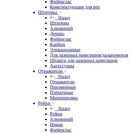
Фиберглас
Комплектующие для вех
Штативы
Назад
Штативы
Алюминий
Дерево
Фиберглас
Карбон
Элевационные
Для лазерных нивелиров/дальномеров
Штанги для лазерных нивелиров
Аксессуары
Отражатели
Назад
Отражатели
Призменные
Плёночные
Минипризмы
Рейки
Назад
Рейки
Алюминий
Инвар
Фиберглас