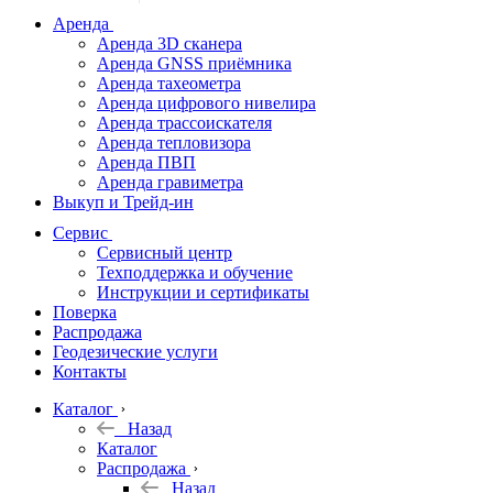
дальномеры
Аренда
Аренда 3D сканера
Нивелиры
Аренда GNSS приёмника
Аренда тахеометра
Теодолиты
Аренда цифрового нивелира
Аренда трассоискателя
Трассоискатели
Аренда тепловизора
Аренда ПВП
Неразрушающий
Аренда гравиметра
контроль
Выкуп и Трейд-ин
Аксессуары
Сервис
Софт
Сервисный центр
Георадары
Техподдержка и обучение
Инструкции и сертификаты
Акции
Поверка
Гидрография
Распродажа
Геодезические услуги
Подбор
Контакты
оборудования
по задачам
Каталог
Назад
Архив
Каталог
Геодезическое
Распродажа
оборудование
Назад