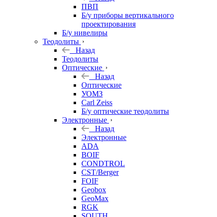
ПВП
Б/у приборы вертикального
проектирования
Б/у нивелиры
Теодолиты
Назад
Теодолиты
Оптические
Назад
Оптические
УОМЗ
Carl Zeiss
Б/у оптические теодолиты
Электронные
Назад
Электронные
ADA
BOIF
CONDTROL
CST/Berger
FOIF
Geobox
GeoMax
RGK
SOUTH