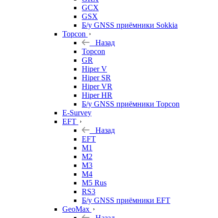
GCX
GSX
Б/у GNSS приёмники Sokkia
Topcon
Назад
Topcon
GR
Hiper V
Hiper SR
Hiper VR
Hiper HR
Б/у GNSS приёмники Topcon
E-Survey
EFT
Назад
EFT
M1
M2
M3
M4
M5 Rus
RS3
Б/у GNSS приёмники EFT
GeoMax
Назад