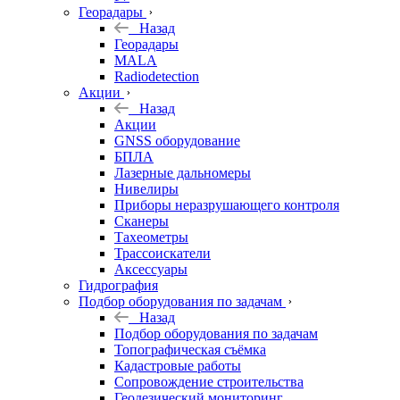
Георадары
Назад
Георадары
MALA
Radiodetection
Акции
Назад
Акции
GNSS оборудование
БПЛА
Лазерные дальномеры
Нивелиры
Приборы неразрушающего контроля
Сканеры
Тахеометры
Трассоискатели
Аксессуары
Гидрография
Подбор оборудования по задачам
Назад
Подбор оборудования по задачам
Топографическая съёмка
Кадастровые работы
Сопровождение строительства
Геодезический мониторинг