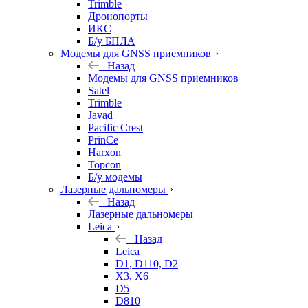
Trimble
Дронопорты
ИКС
Б/у БПЛА
Модемы для GNSS приемников
Назад
Модемы для GNSS приемников
Satel
Trimble
Javad
Pacific Crest
PrinCe
Harxon
Topcon
Б/у модемы
Лазерные дальномеры
Назад
Лазерные дальномеры
Leica
Назад
Leica
D1, D110, D2
X3, X6
D5
D810