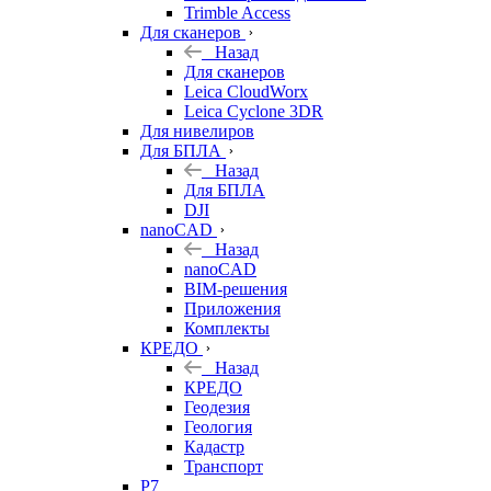
Trimble Access
Для сканеров
Назад
Для сканеров
Leica CloudWorx
Leica Cyclone 3DR
Для нивелиров
Для БПЛА
Назад
Для БПЛА
DJI
nanoCAD
Назад
nanoCAD
BIM-решения
Приложения
Комплекты
КРЕДО
Назад
КРЕДО
Геодезия
Геология
Кадастр
Транспорт
Р7