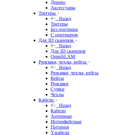
Дерево
Аксессуары
Трегеры
Назад
Трегеры
Без центрира
С центриром
Для 3D сканеров
Назад
Для 3D сканеров
OmniSLAM
Рюкзаки, чехлы, кейсы
Назад
Рюкзаки, чехлы, кейсы
Кейсы
Рюкзаки
Сумки
Чехлы
Кабели
Назад
Кабели
Антенные
Интерфейсные
Питания
Y-кабели