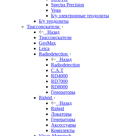
Spectra Precision
Vega
Б/у электронные теодолиты
Б/у теодолиты
Трассоискатели
Назад
Трассоискатели
GeoMax
Leica
Radiodetection
Назад
Radiodetection
C.A.T
RD4000
RD7000
RD8000
Генераторы
Ridgid
Назад
Ridgid
Локаторы
Генераторы
Аксессуары
Комплекты
Vivax-Metrotech