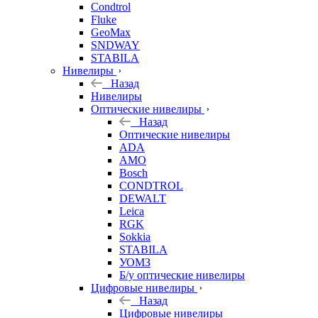
Condtrol
Fluke
GeoMax
SNDWAY
STABILA
Нивелиры
Назад
Нивелиры
Оптические нивелиры
Назад
Оптические нивелиры
ADA
AMO
Bosch
CONDTROL
DEWALT
Leica
RGK
Sokkia
STABILA
УОМЗ
Б/у оптические нивелиры
Цифровые нивелиры
Назад
Цифровые нивелиры