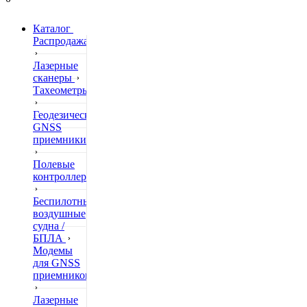
Каталог
Распродажа
Лазерные
сканеры
Тахеометры
Геодезические
GNSS
приемники
Полевые
контроллеры
Беспилотные
воздушные
судна /
БПЛА
Модемы
для GNSS
приемников
Лазерные