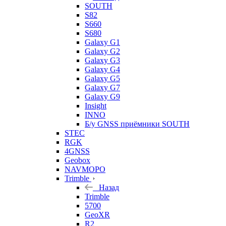
SOUTH
S82
S660
S680
Galaxy G1
Galaxy G2
Galaxy G3
Galaxy G4
Galaxy G5
Galaxy G7
Galaxy G9
Insight
INNO
Б/у GNSS приёмники SOUTH
STEC
RGK
4GNSS
Geobox
NAVMOPO
Trimble
Назад
Trimble
5700
GeoXR
R2