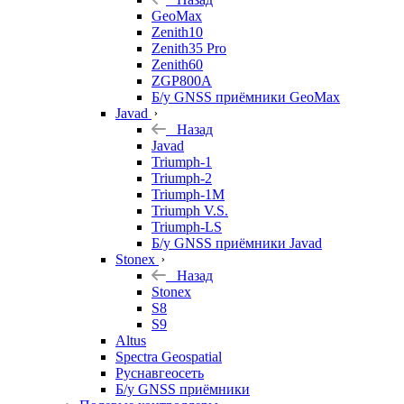
GeoMax
Zenith10
Zenith35 Pro
Zenith60
ZGP800A
Б/у GNSS приёмники GeoMax
Javad
Назад
Javad
Triumph-1
Triumph-2
Triumph-1M
Triumph V.S.
Triumph-LS
Б/у GNSS приёмники Javad
Stonex
Назад
Stonex
S8
S9
Altus
Spectra Geospatial
Руснавгеосеть
Б/у GNSS приёмники