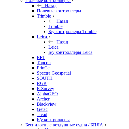
Полевые контроллеры
Назад
Полевые контроллеры
Trimble
Назад
Trimble
Б/у контроллеры Trimble
Leica
Назад
Leica
Б/у контроллеры Leica
EFT
Topcon
PrinCe
Spectra Geospatial
SOUTH
RGK
E-Survey
AlphaGEO
Archer
Blackview
Getac
Javad
Б/у контроллеры
Беспилотные воздушные судна / БПЛА