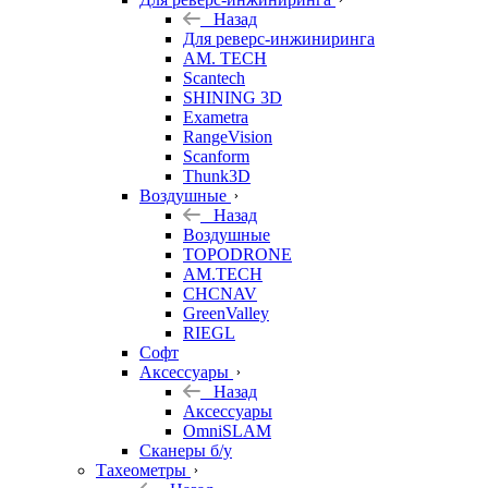
Назад
Для реверс-инжиниринга
AM. TECH
Scantech
SHINING 3D
Exametra
RangeVision
Scanform
Thunk3D
Воздушные
Назад
Воздушные
TOPODRONE
AM.TECH
CHCNAV
GreenValley
RIEGL
Софт
Аксессуары
Назад
Аксессуары
OmniSLAM
Сканеры б/у
Тахеометры