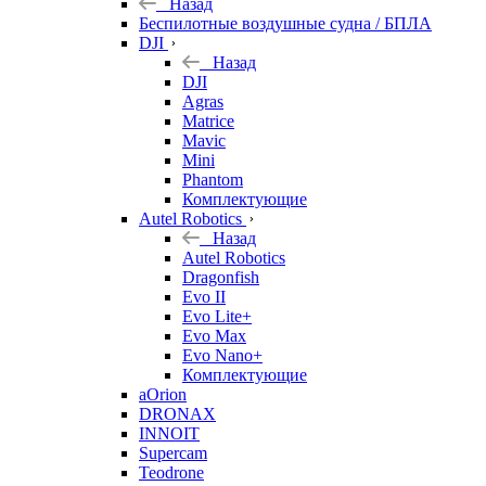
Назад
Беспилотные воздушные судна / БПЛА
DJI
Назад
DJI
Agras
Matrice
Mavic
Mini
Phantom
Комплектующие
Autel Robotics
Назад
Autel Robotics
Dragonfish
Evo II
Evo Lite+
Evo Max
Evo Nano+
Комплектующие
aOrion
DRONAX
INNOIT
Supercam
Teodrone