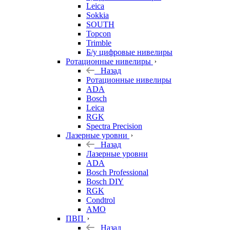
Leica
Sokkia
SOUTH
Topcon
Trimble
Б/у цифровые нивелиры
Ротационные нивелиры
Назад
Ротационные нивелиры
ADA
Bosch
Leica
RGK
Spectra Precision
Лазерные уровни
Назад
Лазерные уровни
ADA
Bosch Professional
Bosch DIY
RGK
Condtrol
AMO
ПВП
Назад