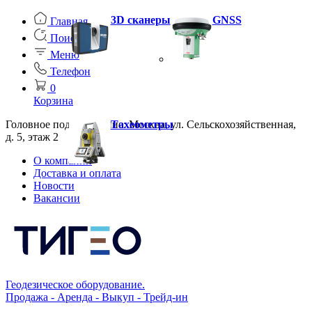
3D сканеры
GNSS
Главная
Поиск
Меню
Телефон
0
Корзина
Головное подразделение: Москва, ул. Сельскохозяйственная,
Тахеометры
д. 5, этаж 2
О компании
Доставка и оплата
Новости
Вакансии
Геодезическое оборудование.
Продажа - Аренда - Выкуп - Трейд-ин