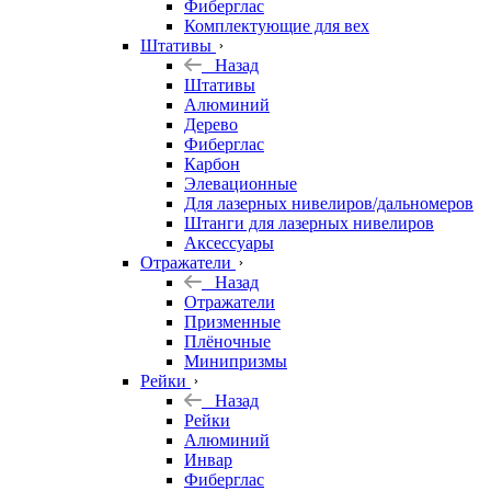
Фиберглас
Комплектующие для вех
Штативы
Назад
Штативы
Алюминий
Дерево
Фиберглас
Карбон
Элевационные
Для лазерных нивелиров/дальномеров
Штанги для лазерных нивелиров
Аксессуары
Отражатели
Назад
Отражатели
Призменные
Плёночные
Минипризмы
Рейки
Назад
Рейки
Алюминий
Инвар
Фиберглас