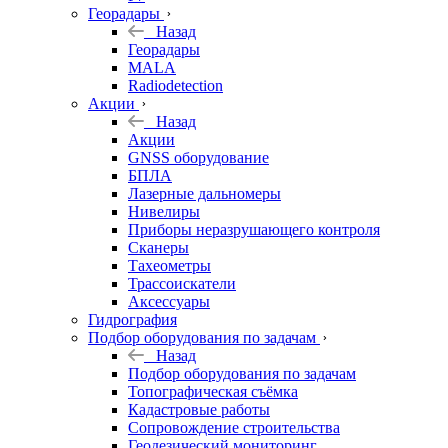
Георадары
Назад
Георадары
MALA
Radiodetection
Акции
Назад
Акции
GNSS оборудование
БПЛА
Лазерные дальномеры
Нивелиры
Приборы неразрушающего контроля
Сканеры
Тахеометры
Трассоискатели
Аксессуары
Гидрография
Подбор оборудования по задачам
Назад
Подбор оборудования по задачам
Топографическая съёмка
Кадастровые работы
Сопровождение строительства
Геодезический мониторинг