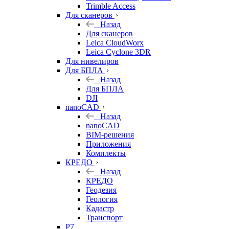
Trimble Access
Для сканеров
Назад
Для сканеров
Leica CloudWorx
Leica Cyclone 3DR
Для нивелиров
Для БПЛА
Назад
Для БПЛА
DJI
nanoCAD
Назад
nanoCAD
BIM-решения
Приложения
Комплекты
КРЕДО
Назад
КРЕДО
Геодезия
Геология
Кадастр
Транспорт
Р7