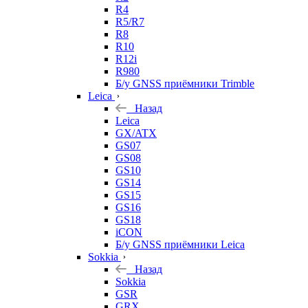
R4
R5/R7
R8
R10
R12i
R980
Б/у GNSS приёмники Trimble
Leica
Назад
Leica
GX/ATX
GS07
GS08
GS10
GS14
GS15
GS16
GS18
iCON
Б/у GNSS приёмники Leica
Sokkia
Назад
Sokkia
GSR
GRX