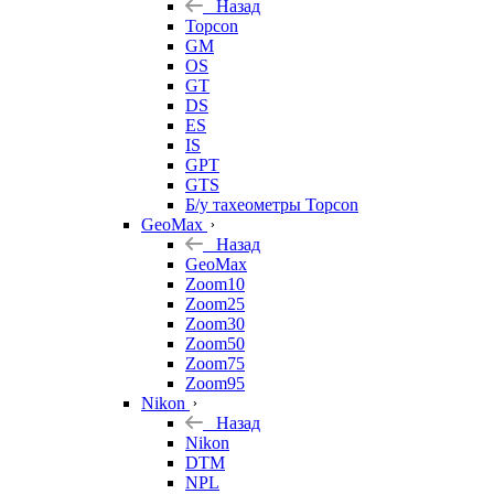
Назад
Topcon
GM
OS
GT
DS
ES
IS
GPT
GTS
Б/у тахеометры Topcon
GeoMax
Назад
GeoMax
Zoom10
Zoom25
Zoom30
Zoom50
Zoom75
Zoom95
Nikon
Назад
Nikon
DTM
NPL