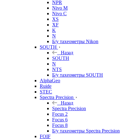
NPR
Nivo M
Nivo C
XS
XF
K
N
Б/у тахеометры Nikon
SOUTH
Назад
SOUTH
N
NTS
Б/у тахеометры SOUTH
AlphaGeo
Ruide
STEC
Spectra Precision
Назад
Spectra Precision
Focus 2
Focus 6
Focus 8
Б/у тахеометры Spectra Precision
FOIF