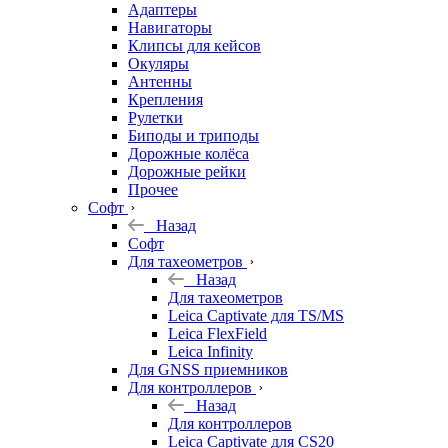
Адаптеры
Навигаторы
Клипсы для кейсов
Окуляры
Антенны
Крепления
Рулетки
Биподы и триподы
Дорожные колёса
Дорожные рейки
Прочее
Софт
Назад
Софт
Для тахеометров
Назад
Для тахеометров
Leica Captivate для TS/MS
Leica FlexField
Leica Infinity
Для GNSS приемников
Для контроллеров
Назад
Для контроллеров
Leica Captivate для CS20