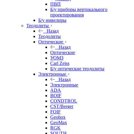
ПВП
Б/у приборы вертикального
проектирования
Б/у нивелиры
Теодолиты
Назад
Теодолиты
Оптические
Назад
Оптические
УОМЗ
Carl Zeiss
Б/у оптические теодолиты
Электронные
Назад
Электронные
ADA
BOIF
CONDTROL
CST/Berger
FOIF
Geobox
GeoMax
RGK
SOUTH