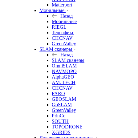
Matterport
Мобильные
Назад
Мобильные
RIEGL
Террафикс
CHCNAV
GreenValley
SLAM сканеры
Назад
SLAM сканеры
OmniSLAM
NAVMOPO
AlphaGEO
AM. TECH
CHCNAV
FARO
GEOSLAM
GoSLAM
GreenValley
PrinCe
SOUTH
TOPODRONE
XGRIDS
Для реверс-инжиниринга