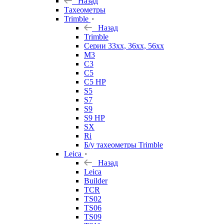
Назад
Тахеометры
Trimble
Назад
Trimble
Серии 33xx, 36xx, 56xx
M3
C3
C5
C5 HP
S5
S7
S9
S9 HP
SX
Ri
Б/у тахеометры Trimble
Leica
Назад
Leica
Builder
TCR
TS02
TS06
TS09