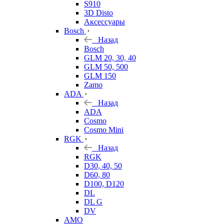
S910
3D Disto
Аксессуары
Bosch
Назад
Bosch
GLM 20, 30, 40
GLM 50, 500
GLM 150
Zamo
ADA
Назад
ADA
Cosmo
Cosmo Mini
RGK
Назад
RGK
D30, 40, 50
D60, 80
D100, D120
DL
DL G
DV
AMO