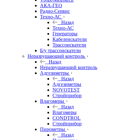
АКА-ГЕО
Радио-Сервис
Техно-АС
Назад
Техно-АС
Генераторы
Кабелеискатели
Трассоискатели
Б/у трассоискатели
Неразрушающий контроль
Назад
Неразрушающий контроль
Адгезиметры
Назад
Адгезиметры
NOVOTEST
Стройприбор
Влагомеры
Назад
Влагомеры
CONDTROL
Стройприбор
Пирометры
Назад