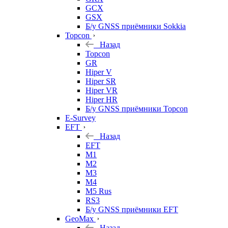
GCX
GSX
Б/у GNSS приёмники Sokkia
Topcon
Назад
Topcon
GR
Hiper V
Hiper SR
Hiper VR
Hiper HR
Б/у GNSS приёмники Topcon
E-Survey
EFT
Назад
EFT
M1
M2
M3
M4
M5 Rus
RS3
Б/у GNSS приёмники EFT
GeoMax
Назад