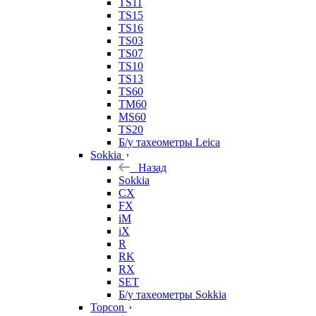
TS11
TS15
TS16
TS03
TS07
TS10
TS13
TS60
TM60
MS60
TS20
Б/у тахеометры Leica
Sokkia
Назад
Sokkia
CX
FX
iM
iX
R
RK
RX
SET
Б/у тахеометры Sokkia
Topcon