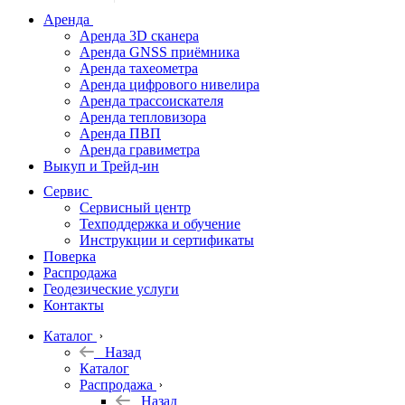
дальномеры
Аренда
Аренда 3D сканера
Нивелиры
Аренда GNSS приёмника
Аренда тахеометра
Теодолиты
Аренда цифрового нивелира
Аренда трассоискателя
Трассоискатели
Аренда тепловизора
Аренда ПВП
Неразрушающий
Аренда гравиметра
контроль
Выкуп и Трейд-ин
Аксессуары
Сервис
Софт
Сервисный центр
Георадары
Техподдержка и обучение
Инструкции и сертификаты
Акции
Поверка
Гидрография
Распродажа
Геодезические услуги
Подбор
Контакты
оборудования
по задачам
Каталог
Назад
Архив
Каталог
Геодезическое
Распродажа
оборудование
Назад