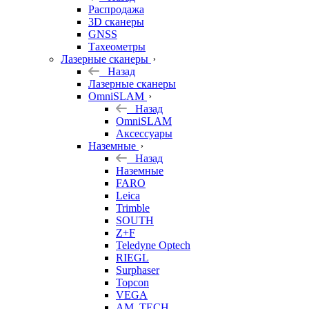
б/у
Распродажа
3D сканеры
GNSS
Тахеометры
Лазерные сканеры
Назад
Лазерные сканеры
OmniSLAM
Назад
OmniSLAM
Аксессуары
Наземные
Назад
Наземные
FARO
Leica
Trimble
SOUTH
Z+F
Teledyne Optech
RIEGL
Surphaser
Topcon
VEGA
AM. TECH