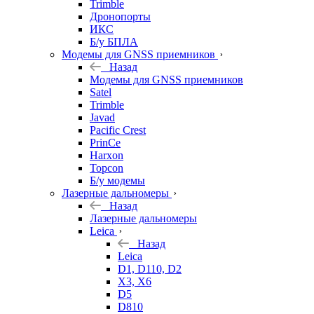
Trimble
Дронопорты
ИКС
Б/у БПЛА
Модемы для GNSS приемников
Назад
Модемы для GNSS приемников
Satel
Trimble
Javad
Pacific Crest
PrinCe
Harxon
Topcon
Б/у модемы
Лазерные дальномеры
Назад
Лазерные дальномеры
Leica
Назад
Leica
D1, D110, D2
X3, X6
D5
D810