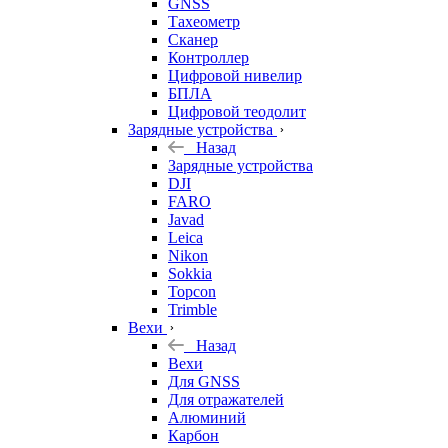
GNSS
Тахеометр
Сканер
Контроллер
Цифровой нивелир
БПЛА
Цифровой теодолит
Зарядные устройства
Назад
Зарядные устройства
DJI
FARO
Javad
Leica
Nikon
Sokkia
Topcon
Trimble
Вехи
Назад
Вехи
Для GNSS
Для отражателей
Алюминий
Карбон