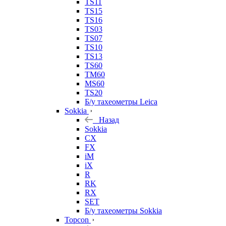
TS11
TS15
TS16
TS03
TS07
TS10
TS13
TS60
TM60
MS60
TS20
Б/у тахеометры Leica
Sokkia
Назад
Sokkia
CX
FX
iM
iX
R
RK
RX
SET
Б/у тахеометры Sokkia
Topcon