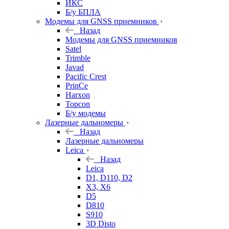
ИКС
Б/у БПЛА
Модемы для GNSS приемников
Назад
Модемы для GNSS приемников
Satel
Trimble
Javad
Pacific Crest
PrinCe
Harxon
Topcon
Б/у модемы
Лазерные дальномеры
Назад
Лазерные дальномеры
Leica
Назад
Leica
D1, D110, D2
X3, X6
D5
D810
S910
3D Disto