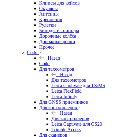
Клипсы для кейсов
Окуляры
Антенны
Крепления
Рулетки
Биподы и триподы
Дорожные колёса
Дорожные рейки
Прочее
Софт
Назад
Софт
Для тахеометров
Назад
Для тахеометров
Leica Captivate для TS/MS
Leica FlexField
Leica Infinity
Для GNSS приемников
Для контроллеров
Назад
Для контроллеров
Leica Captivate для CS20
Trimble Access
Для сканеров