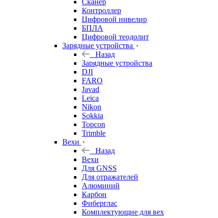
Сканер
Контроллер
Цифровой нивелир
БПЛА
Цифровой теодолит
Зарядные устройства
Назад
Зарядные устройства
DJI
FARO
Javad
Leica
Nikon
Sokkia
Topcon
Trimble
Вехи
Назад
Вехи
Для GNSS
Для отражателей
Алюминий
Карбон
Фиберглас
Комплектующие для вех