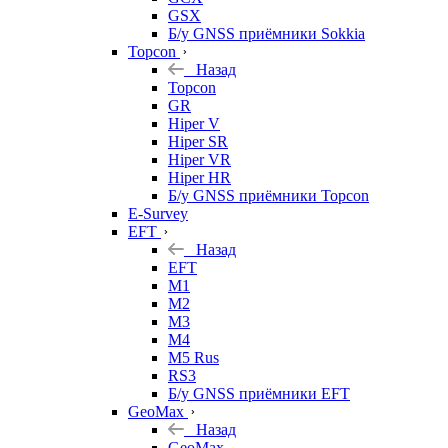
GSX
Б/у GNSS приёмники Sokkia
Topcon
Назад
Topcon
GR
Hiper V
Hiper SR
Hiper VR
Hiper HR
Б/у GNSS приёмники Topcon
E-Survey
EFT
Назад
EFT
M1
M2
M3
M4
M5 Rus
RS3
Б/у GNSS приёмники EFT
GeoMax
Назад
GeoMax