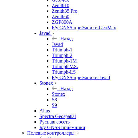
Zenith10
Zenith35 Pro
Zenith60
ZGP800A
Б/у GNSS приёмники GeoMax
Javad
Назад
Javad
Triumph-1
Triumph-2
Triumph-1M
Triumph V.S.
Triumph-LS
Б/у GNSS приёмники Javad
Stonex
Назад
Stonex
S8
S9
Altus
Spectra Geospatial
Руснавгеосеть
Б/у GNSS приёмники
Полевые контроллеры