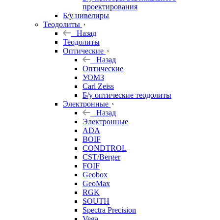
проектирования
Б/у нивелиры
Теодолиты
Назад
Теодолиты
Оптические
Назад
Оптические
УОМЗ
Carl Zeiss
Б/у оптические теодолиты
Электронные
Назад
Электронные
ADA
BOIF
CONDTROL
CST/Berger
FOIF
Geobox
GeoMax
RGK
SOUTH
Spectra Precision
Vega