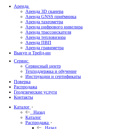
дальномеры
Аренда
Аренда 3D сканера
Нивелиры
Аренда GNSS приёмника
Аренда тахеометра
Теодолиты
Аренда цифрового нивелира
Аренда трассоискателя
Трассоискатели
Аренда тепловизора
Аренда ПВП
Неразрушающий
Аренда гравиметра
контроль
Выкуп и Трейд-ин
Аксессуары
Сервис
Софт
Сервисный центр
Георадары
Техподдержка и обучение
Инструкции и сертификаты
Акции
Поверка
Гидрография
Распродажа
Геодезические услуги
Подбор
Контакты
оборудования
по задачам
Каталог
Назад
Архив
Каталог
Геодезическое
Распродажа
оборудование
Назад