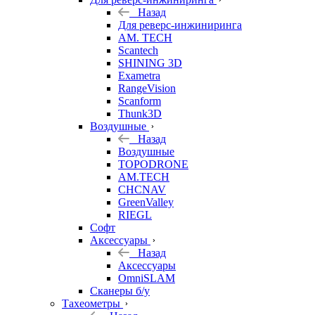
Назад
Для реверс-инжиниринга
AM. TECH
Scantech
SHINING 3D
Exametra
RangeVision
Scanform
Thunk3D
Воздушные
Назад
Воздушные
TOPODRONE
AM.TECH
CHCNAV
GreenValley
RIEGL
Софт
Аксессуары
Назад
Аксессуары
OmniSLAM
Сканеры б/у
Тахеометры