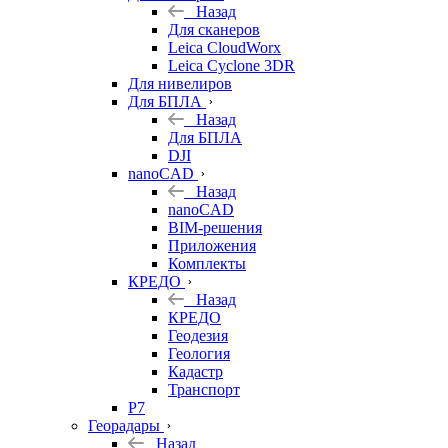
Назад
Для сканеров
Leica CloudWorx
Leica Cyclone 3DR
Для нивелиров
Для БПЛА
Назад
Для БПЛА
DJI
nanoCAD
Назад
nanoCAD
BIM-решения
Приложения
Комплекты
КРЕДО
Назад
КРЕДО
Геодезия
Геология
Кадастр
Транспорт
Р7
Георадары
Назад