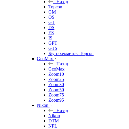
Назад
Topcon
GM
OS
GT
DS
ES
IS
GPT
GTS
Б/у тахеометры Topcon
GeoMax
Назад
GeoMax
Zoom10
Zoom25
Zoom30
Zoom50
Zoom75
Zoom95
Nikon
Назад
Nikon
DTM
NPL