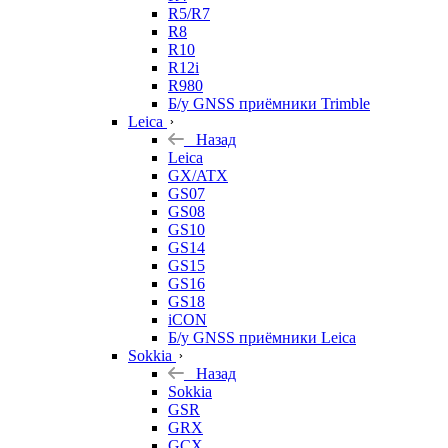
R5/R7
R8
R10
R12i
R980
Б/у GNSS приёмники Trimble
Leica
Назад
Leica
GX/ATX
GS07
GS08
GS10
GS14
GS15
GS16
GS18
iCON
Б/у GNSS приёмники Leica
Sokkia
Назад
Sokkia
GSR
GRX
GCX