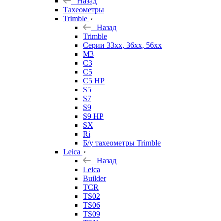
Назад
Тахеометры
Trimble
Назад
Trimble
Серии 33xx, 36xx, 56xx
M3
C3
C5
C5 HP
S5
S7
S9
S9 HP
SX
Ri
Б/у тахеометры Trimble
Leica
Назад
Leica
Builder
TCR
TS02
TS06
TS09