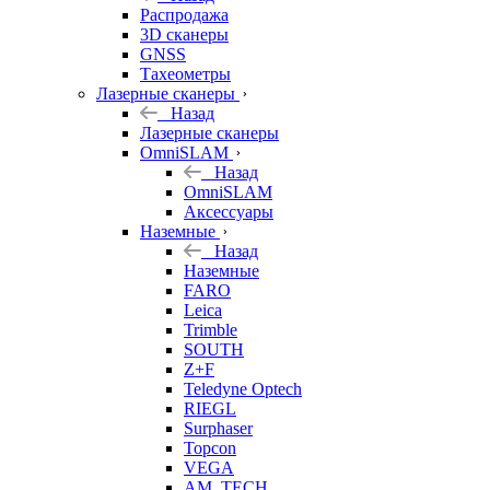
б/у
Распродажа
3D сканеры
GNSS
Тахеометры
Лазерные сканеры
Назад
Лазерные сканеры
OmniSLAM
Назад
OmniSLAM
Аксессуары
Наземные
Назад
Наземные
FARO
Leica
Trimble
SOUTH
Z+F
Teledyne Optech
RIEGL
Surphaser
Topcon
VEGA
AM. TECH