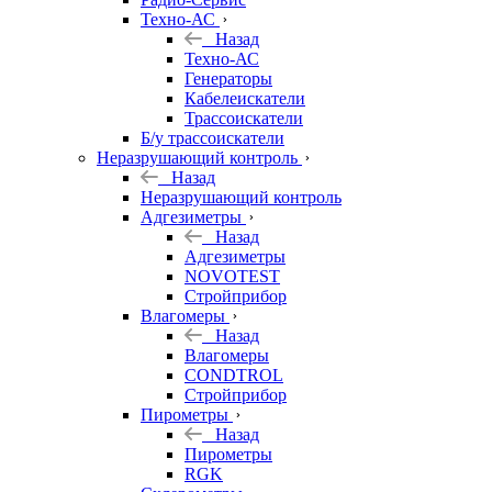
Техно-АС
Назад
Техно-АС
Генераторы
Кабелеискатели
Трассоискатели
Б/у трассоискатели
Неразрушающий контроль
Назад
Неразрушающий контроль
Адгезиметры
Назад
Адгезиметры
NOVOTEST
Стройприбор
Влагомеры
Назад
Влагомеры
CONDTROL
Стройприбор
Пирометры
Назад
Пирометры
RGK