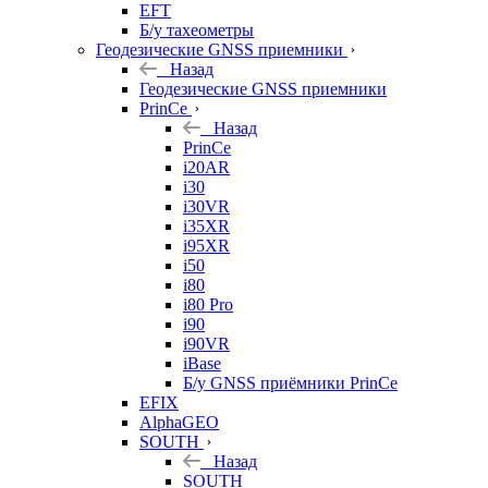
EFT
Б/у тахеометры
Геодезические GNSS приемники
Назад
Геодезические GNSS приемники
PrinCe
Назад
PrinCe
i20AR
i30
i30VR
i35XR
i95XR
i50
i80
i80 Pro
i90
i90VR
iBase
Б/у GNSS приёмники PrinCe
EFIX
AlphaGEO
SOUTH
Назад
SOUTH