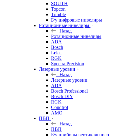
SOUTH
Topcon
Trimble
Б/у цифровые нивелиры
Ротационные нивелиры
Назад
Ротационные нивелиры
ADA
Bosch
Leica
RGK
Spectra Precision
Лазерные уровни
Назад
Лазерные уровни
ADA
Bosch Professional
Bosch DIY
RGK
Condtrol
AMO
ПВП
Назад
ПВП
Б/у приборы вертикального