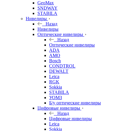
GeoMax
SNDWAY
STABILA
Нивелиры
Назад
Нивелиры
Оптические нивелиры
Назад
Оптические нивелиры
ADA
AMO
Bosch
CONDTROL
DEWALT
Leica
RGK
Sokkia
STABILA
УОМЗ
Б/у оптические нивелиры
Цифровые нивелиры
Назад
Цифровые нивелиры
Leica
Sokkia