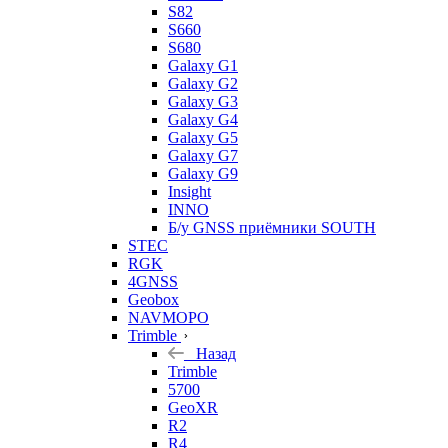
S82
S660
S680
Galaxy G1
Galaxy G2
Galaxy G3
Galaxy G4
Galaxy G5
Galaxy G7
Galaxy G9
Insight
INNO
Б/у GNSS приёмники SOUTH
STEC
RGK
4GNSS
Geobox
NAVMOPO
Trimble
Назад
Trimble
5700
GeoXR
R2
R4