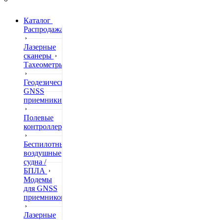
Каталог
Распродажа
Лазерные
сканеры
Тахеометры
Геодезические
GNSS
приемники
Полевые
контроллеры
Беспилотные
воздушные
судна /
БПЛА
Модемы
для GNSS
приемников
Лазерные