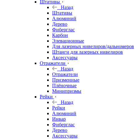
Штативы
Назад
Штативы
Алюминий
Дерево
Фиберглас
Карбон
Элевационные
Для лазерных нивелиров/дальномеров
Штанги для лазерных нивелиров
Аксессуары
Отражатели
Назад
Отражатели
Призменные
Плёночные
Минипризмы
Рейки
Назад
Рейки
Алюминий
Инвар
Фиберглас
Дерево
Аксессуары