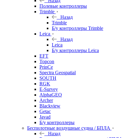
Назад
Полевые контроллеры
Trimble
Назад
Trimble
Б/у контроллеры Trimble
Leica
Назад
Leica
Б/у контроллеры Leica
EFT
Topcon
PrinCe
Spectra Geospatial
SOUTH
RGK
E-Survey
AlphaGEO
Archer
Blackview
Getac
Javad
Б/у контроллеры
Беспилотные воздушные судна / БПЛА
Назад