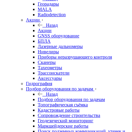
Георадары
MALA
Radiodetection
Акции
Назад
Акции
GNSS оборудование
БПЛА
Лазерные дальномеры
Нивелиры
Приборы неразрушающего контроля
Сканеры
Тахеометры
Трассоискатели
Аксессуары
Гидрография
Подбор оборудования по задачам
Назад
Подбор оборудования по задачам
Топографическая съёмка
Кадастровые работы
Сопровождение строительства
Геодезический мониторинг
Маркшейдерские работы
Поиск подземных коммуникаций, утечек и