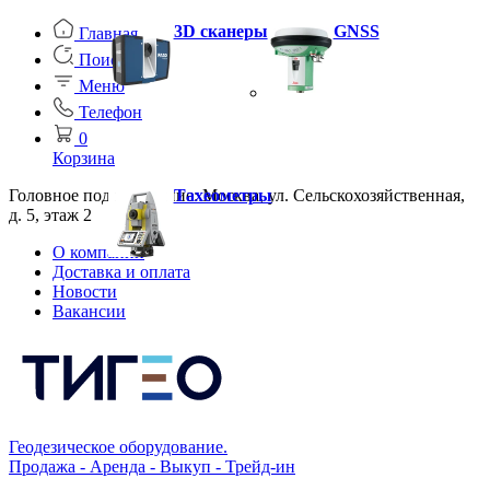
3D сканеры
GNSS
Главная
Поиск
Меню
Телефон
0
Корзина
Головное подразделение: Москва, ул. Сельскохозяйственная,
Тахеометры
д. 5, этаж 2
О компании
Доставка и оплата
Новости
Вакансии
Геодезическое оборудование.
Продажа - Аренда - Выкуп - Трейд-ин