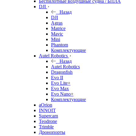
Беспилотные воздушные судна / БПЛА
DJI
Назад
DJI
Agras
Matrice
Mavic
Mini
Phantom
Комплектующие
Autel Robotics
Назад
Autel Robotics
Dragonfish
Evo II
Evo Lite+
Evo Max
Evo Nano+
Комплектующие
aOrion
INNOIT
Supercam
Teodrone
Trimble
Дронопорты