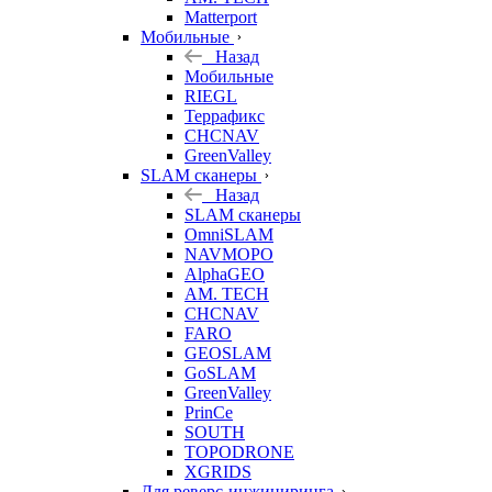
Matterport
Мобильные
Назад
Мобильные
RIEGL
Террафикс
CHCNAV
GreenValley
SLAM сканеры
Назад
SLAM сканеры
OmniSLAM
NAVMOPO
AlphaGEO
AM. TECH
CHCNAV
FARO
GEOSLAM
GoSLAM
GreenValley
PrinCe
SOUTH
TOPODRONE
XGRIDS
Для реверс-инжиниринга