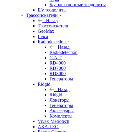
Б/у электронные теодолиты
Б/у теодолиты
Трассоискатели
Назад
Трассоискатели
GeoMax
Leica
Radiodetection
Назад
Radiodetection
C.A.T
RD4000
RD7000
RD8000
Генераторы
Ridgid
Назад
Ridgid
Локаторы
Генераторы
Аксессуары
Комплекты
Vivax-Metrotech
АКА-ГЕО
Радио-Сервис