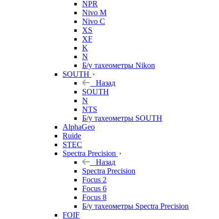
NPR
Nivo M
Nivo C
XS
XF
K
N
Б/у тахеометры Nikon
SOUTH
Назад
SOUTH
N
NTS
Б/у тахеометры SOUTH
AlphaGeo
Ruide
STEC
Spectra Precision
Назад
Spectra Precision
Focus 2
Focus 6
Focus 8
Б/у тахеометры Spectra Precision
FOIF