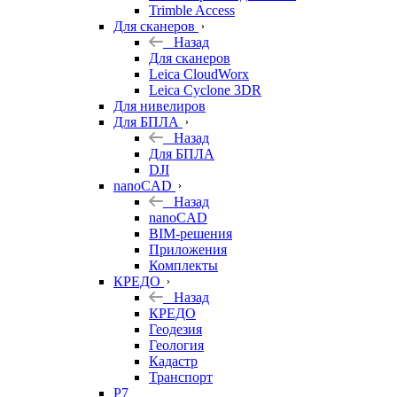
Trimble Access
Для сканеров
Назад
Для сканеров
Leica CloudWorx
Leica Cyclone 3DR
Для нивелиров
Для БПЛА
Назад
Для БПЛА
DJI
nanoCAD
Назад
nanoCAD
BIM-решения
Приложения
Комплекты
КРЕДО
Назад
КРЕДО
Геодезия
Геология
Кадастр
Транспорт
Р7