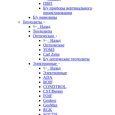
ПВП
Б/у приборы вертикального
проектирования
Б/у нивелиры
Теодолиты
Назад
Теодолиты
Оптические
Назад
Оптические
УОМЗ
Carl Zeiss
Б/у оптические теодолиты
Электронные
Назад
Электронные
ADA
BOIF
CONDTROL
CST/Berger
FOIF
Geobox
GeoMax
RGK
SOUTH