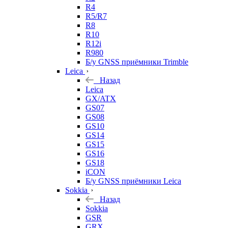
R4
R5/R7
R8
R10
R12i
R980
Б/у GNSS приёмники Trimble
Leica
Назад
Leica
GX/ATX
GS07
GS08
GS10
GS14
GS15
GS16
GS18
iCON
Б/у GNSS приёмники Leica
Sokkia
Назад
Sokkia
GSR
GRX