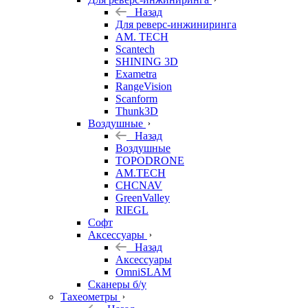
Назад
Для реверс-инжиниринга
AM. TECH
Scantech
SHINING 3D
Exametra
RangeVision
Scanform
Thunk3D
Воздушные
Назад
Воздушные
TOPODRONE
AM.TECH
CHCNAV
GreenValley
RIEGL
Софт
Аксессуары
Назад
Аксессуары
OmniSLAM
Сканеры б/у
Тахеометры