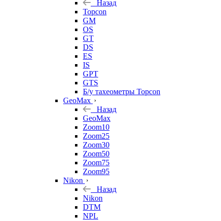
Назад
Topcon
GM
OS
GT
DS
ES
IS
GPT
GTS
Б/у тахеометры Topcon
GeoMax
Назад
GeoMax
Zoom10
Zoom25
Zoom30
Zoom50
Zoom75
Zoom95
Nikon
Назад
Nikon
DTM
NPL