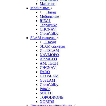
Matterport
Мобильные
Назад
Мобильные
RIEGL
Террафикс
CHCNAV
GreenValley
SLAM сканеры
Назад
SLAM сканеры
OmniSLAM
NAVMOPO
AlphaGEO
AM. TECH
CHCNAV
FARO
GEOSLAM
GoSLAM
GreenValley
PrinCe
SOUTH
TOPODRONE
XGRIDS
Для реверс-инжиниринга