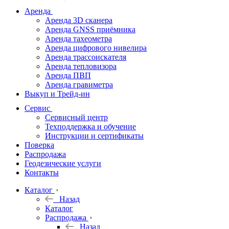
дальномеры
Аренда
Аренда 3D сканера
Нивелиры
Аренда GNSS приёмника
Аренда тахеометра
Теодолиты
Аренда цифрового нивелира
Аренда трассоискателя
Трассоискатели
Аренда тепловизора
Аренда ПВП
Неразрушающий
Аренда гравиметра
контроль
Выкуп и Трейд-ин
Аксессуары
Сервис
Софт
Сервисный центр
Георадары
Техподдержка и обучение
Инструкции и сертификаты
Акции
Поверка
Гидрография
Распродажа
Геодезические услуги
Подбор
Контакты
оборудования
по задачам
Каталог
Назад
Архив
Каталог
Геодезическое
Распродажа
оборудование
Назад