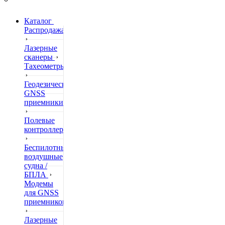
Каталог
Распродажа
Лазерные
сканеры
Тахеометры
Геодезические
GNSS
приемники
Полевые
контроллеры
Беспилотные
воздушные
судна /
БПЛА
Модемы
для GNSS
приемников
Лазерные