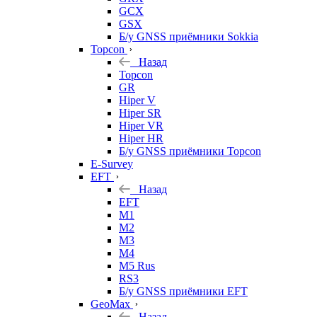
GCX
GSX
Б/у GNSS приёмники Sokkia
Topcon
Назад
Topcon
GR
Hiper V
Hiper SR
Hiper VR
Hiper HR
Б/у GNSS приёмники Topcon
E-Survey
EFT
Назад
EFT
M1
M2
M3
M4
M5 Rus
RS3
Б/у GNSS приёмники EFT
GeoMax
Назад