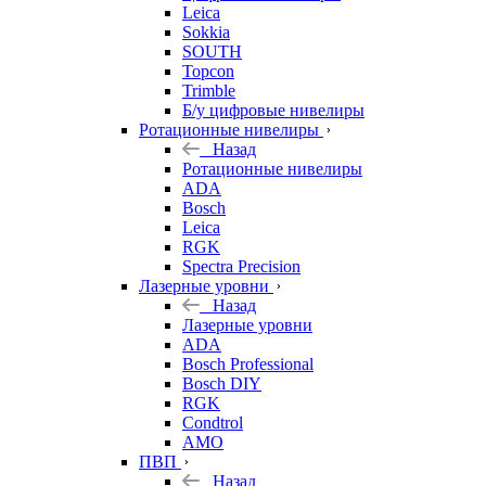
Leica
Sokkia
SOUTH
Topcon
Trimble
Б/у цифровые нивелиры
Ротационные нивелиры
Назад
Ротационные нивелиры
ADA
Bosch
Leica
RGK
Spectra Precision
Лазерные уровни
Назад
Лазерные уровни
ADA
Bosch Professional
Bosch DIY
RGK
Condtrol
AMO
ПВП
Назад