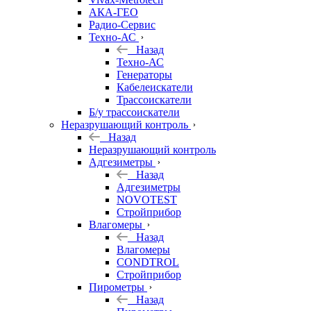
АКА-ГЕО
Радио-Сервис
Техно-АС
Назад
Техно-АС
Генераторы
Кабелеискатели
Трассоискатели
Б/у трассоискатели
Неразрушающий контроль
Назад
Неразрушающий контроль
Адгезиметры
Назад
Адгезиметры
NOVOTEST
Стройприбор
Влагомеры
Назад
Влагомеры
CONDTROL
Стройприбор
Пирометры
Назад