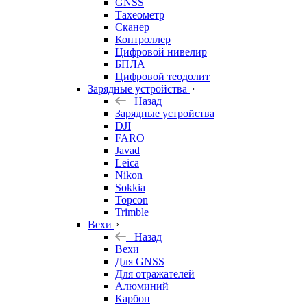
GNSS
Тахеометр
Сканер
Контроллер
Цифровой нивелир
БПЛА
Цифровой теодолит
Зарядные устройства
Назад
Зарядные устройства
DJI
FARO
Javad
Leica
Nikon
Sokkia
Topcon
Trimble
Вехи
Назад
Вехи
Для GNSS
Для отражателей
Алюминий
Карбон