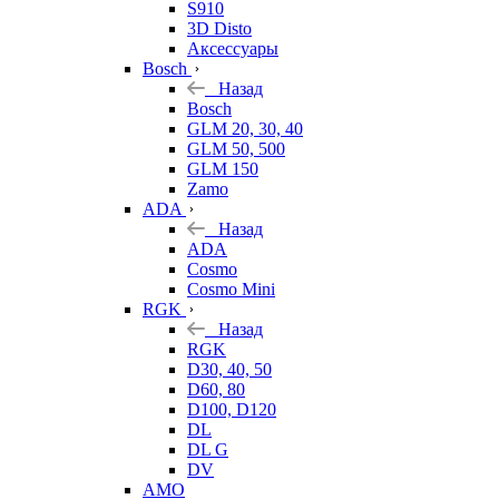
S910
3D Disto
Аксессуары
Bosch
Назад
Bosch
GLM 20, 30, 40
GLM 50, 500
GLM 150
Zamo
ADA
Назад
ADA
Cosmo
Cosmo Mini
RGK
Назад
RGK
D30, 40, 50
D60, 80
D100, D120
DL
DL G
DV
AMO