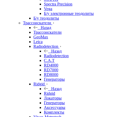
Spectra Precision
Vega
Б/у электронные теодолиты
Б/у теодолиты
Трассоискатели
Назад
Трассоискатели
GeoMax
Leica
Radiodetection
Назад
Radiodetection
C.A.T
RD4000
RD7000
RD8000
Генераторы
Ridgid
Назад
Ridgid
Локаторы
Генераторы
Аксессуары
Комплекты
Vivax-Metrotech