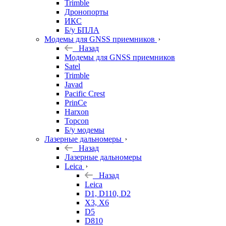
Trimble
Дронопорты
ИКС
Б/у БПЛА
Модемы для GNSS приемников
Назад
Модемы для GNSS приемников
Satel
Trimble
Javad
Pacific Crest
PrinCe
Harxon
Topcon
Б/у модемы
Лазерные дальномеры
Назад
Лазерные дальномеры
Leica
Назад
Leica
D1, D110, D2
X3, X6
D5
D810