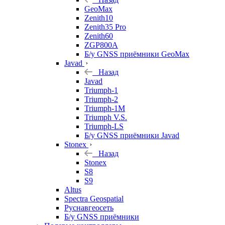
GeoMax
Zenith10
Zenith35 Pro
Zenith60
ZGP800A
Б/у GNSS приёмники GeoMax
Javad
Назад
Javad
Triumph-1
Triumph-2
Triumph-1M
Triumph V.S.
Triumph-LS
Б/у GNSS приёмники Javad
Stonex
Назад
Stonex
S8
S9
Altus
Spectra Geospatial
Руснавгеосеть
Б/у GNSS приёмники