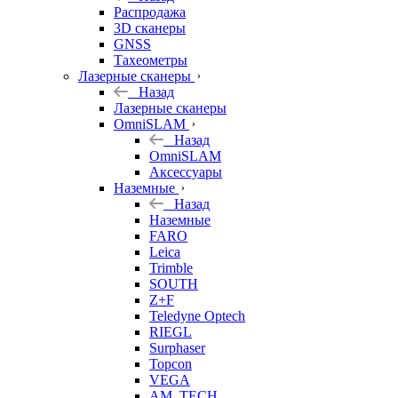
б/у
Распродажа
3D сканеры
GNSS
Тахеометры
Лазерные сканеры
Назад
Лазерные сканеры
OmniSLAM
Назад
OmniSLAM
Аксессуары
Наземные
Назад
Наземные
FARO
Leica
Trimble
SOUTH
Z+F
Teledyne Optech
RIEGL
Surphaser
Topcon
VEGA
AM. TECH