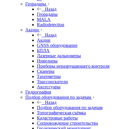
Георадары
Назад
Георадары
MALA
Radiodetection
Акции
Назад
Акции
GNSS оборудование
БПЛА
Лазерные дальномеры
Нивелиры
Приборы неразрушающего контроля
Сканеры
Тахеометры
Трассоискатели
Аксессуары
Гидрография
Подбор оборудования по задачам
Назад
Подбор оборудования по задачам
Топографическая съёмка
Кадастровые работы
Сопровождение строительства
Геодезический мониторинг