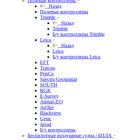
Полевые контроллеры
Назад
Полевые контроллеры
Trimble
Назад
Trimble
Б/у контроллеры Trimble
Leica
Назад
Leica
Б/у контроллеры Leica
EFT
Topcon
PrinCe
Spectra Geospatial
SOUTH
RGK
E-Survey
AlphaGEO
Archer
Blackview
Getac
Javad
Б/у контроллеры
Беспилотные воздушные судна / БПЛА