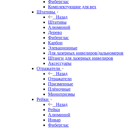
Фиберглас
Комплектующие для вех
Штативы
Назад
Штативы
Алюминий
Дерево
Фиберглас
Карбон
Элевационные
Для лазерных нивелиров/дальномеров
Штанги для лазерных нивелиров
Аксессуары
Отражатели
Назад
Отражатели
Призменные
Плёночные
Минипризмы
Рейки
Назад
Рейки
Алюминий
Инвар
Фиберглас