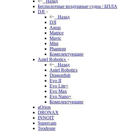
Назад
Беспилотные воздушные судна / БПЛА
DJI
Назад
DJI
Agras
Matrice
Mavic
Mini
Phantom
Комплектующие
Autel Robotics
Назад
Autel Robotics
Dragonfish
Evo II
Evo Lite+
Evo Max
Evo Nano+
Комплектующие
aOrion
DRONAX
INNOIT
Supercam
Teodrone