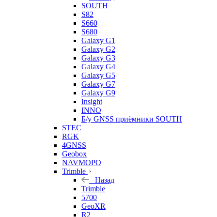
SOUTH
S82
S660
S680
Galaxy G1
Galaxy G2
Galaxy G3
Galaxy G4
Galaxy G5
Galaxy G7
Galaxy G9
Insight
INNO
Б/у GNSS приёмники SOUTH
STEC
RGK
4GNSS
Geobox
NAVMOPO
Trimble
Назад
Trimble
5700
GeoXR
R2