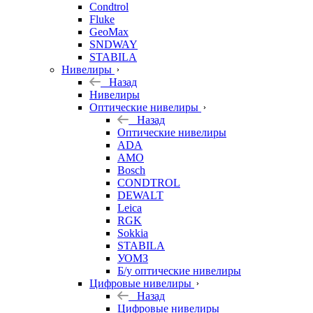
Condtrol
Fluke
GeoMax
SNDWAY
STABILA
Нивелиры
Назад
Нивелиры
Оптические нивелиры
Назад
Оптические нивелиры
ADA
AMO
Bosch
CONDTROL
DEWALT
Leica
RGK
Sokkia
STABILA
УОМЗ
Б/у оптические нивелиры
Цифровые нивелиры
Назад
Цифровые нивелиры