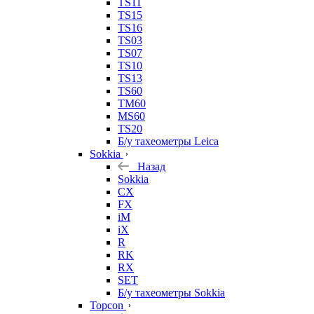
TS11
TS15
TS16
TS03
TS07
TS10
TS13
TS60
TM60
MS60
TS20
Б/у тахеометры Leica
Sokkia
Назад
Sokkia
CX
FX
iM
iX
R
RK
RX
SET
Б/у тахеометры Sokkia
Topcon