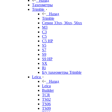
Назад
Тахеометры
Trimble
Назад
Trimble
Серии 33xx, 36xx, 56xx
M3
C3
C5
C5 HP
S5
S7
S9
S9 HP
SX
Ri
Б/у тахеометры Trimble
Leica
Назад
Leica
Builder
TCR
TS02
TS06
TS09