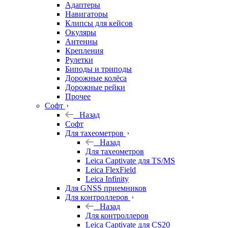
Адаптеры
Навигаторы
Клипсы для кейсов
Окуляры
Антенны
Крепления
Рулетки
Биподы и триподы
Дорожные колёса
Дорожные рейки
Прочее
Софт
Назад
Софт
Для тахеометров
Назад
Для тахеометров
Leica Captivate для TS/MS
Leica FlexField
Leica Infinity
Для GNSS приемников
Для контроллеров
Назад
Для контроллеров
Leica Captivate для CS20