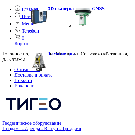
3D сканеры
GNSS
Главная
Поиск
Меню
Телефон
0
Корзина
Головное подразделение: Москва, ул. Сельскохозяйственная,
Тахеометры
д. 5, этаж 2
О компании
Доставка и оплата
Новости
Вакансии
Геодезическое оборудование.
Продажа - Аренда - Выкуп - Трейд-ин