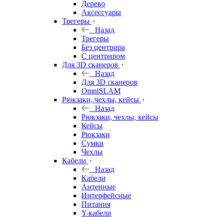
Дерево
Аксессуары
Трегеры
Назад
Трегеры
Без центрира
С центриром
Для 3D сканеров
Назад
Для 3D сканеров
OmniSLAM
Рюкзаки, чехлы, кейсы
Назад
Рюкзаки, чехлы, кейсы
Кейсы
Рюкзаки
Сумки
Чехлы
Кабели
Назад
Кабели
Антенные
Интерфейсные
Питания
Y-кабели