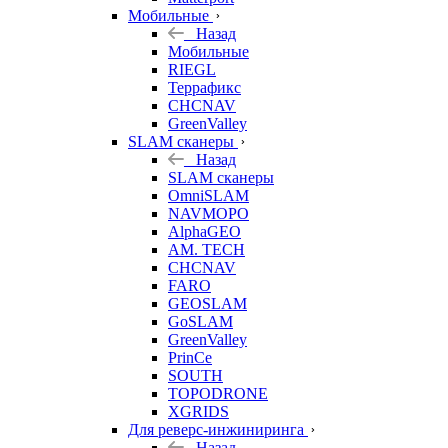
Мобильные
Назад
Мобильные
RIEGL
Террафикс
CHCNAV
GreenValley
SLAM сканеры
Назад
SLAM сканеры
OmniSLAM
NAVMOPO
AlphaGEO
AM. TECH
CHCNAV
FARO
GEOSLAM
GoSLAM
GreenValley
PrinCe
SOUTH
TOPODRONE
XGRIDS
Для реверс-инжиниринга
Назад