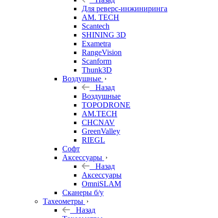
Для реверс-инжиниринга
AM. TECH
Scantech
SHINING 3D
Exametra
RangeVision
Scanform
Thunk3D
Воздушные
Назад
Воздушные
TOPODRONE
AM.TECH
CHCNAV
GreenValley
RIEGL
Софт
Аксессуары
Назад
Аксессуары
OmniSLAM
Сканеры б/у
Тахеометры
Назад