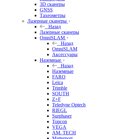
3D сканеры
GNSS
Тахеометры
Лазерные сканеры
Назад
Лазерные сканеры
OmniSLAM
Назад
OmniSLAM
Аксессуары
Наземные
Назад
Наземные
FARO
Leica
Trimble
SOUTH
Z+F
Teledyne Optech
RIEGL
Surphaser
Topcon
VEGA
AM. TECH
Matterport