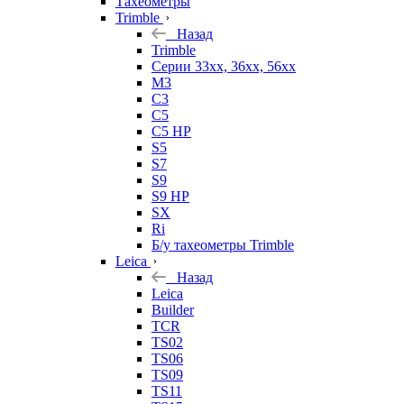
Тахеометры
Trimble
Назад
Trimble
Серии 33xx, 36xx, 56xx
M3
C3
C5
C5 HP
S5
S7
S9
S9 HP
SX
Ri
Б/у тахеометры Trimble
Leica
Назад
Leica
Builder
TCR
TS02
TS06
TS09
TS11