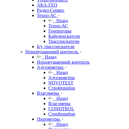
АКА-ГЕО
Радио-Сервис
Техно-АС
Назад
Техно-АС
Генераторы
Кабелеискатели
Трассоискатели
Б/у трассоискатели
Неразрушающий контроль
Назад
Неразрушающий контроль
Адгезиметры
Назад
Адгезиметры
NOVOTEST
Стройприбор
Влагомеры
Назад
Влагомеры
CONDTROL
Стройприбор
Пирометры
Назад