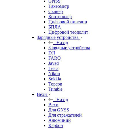
GNSS
Тахеометр
Сканер
Контроллер
Цифровой нивелир
БПЛА
Цифровой теодолит
Зарядные устройства
Назад
Зарядные устройства
DJI
FARO
Javad
Leica
Nikon
Sokkia
Topcon
Trimble
Вехи
Назад
Вехи
Для GNSS
Для отражателей
Алюминий
Карбон