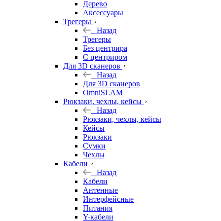
Дерево
Аксессуары
Трегеры
Назад
Трегеры
Без центрира
С центриром
Для 3D сканеров
Назад
Для 3D сканеров
OmniSLAM
Рюкзаки, чехлы, кейсы
Назад
Рюкзаки, чехлы, кейсы
Кейсы
Рюкзаки
Сумки
Чехлы
Кабели
Назад
Кабели
Антенные
Интерфейсные
Питания
Y-кабели