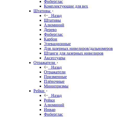
Фиберглас
Комплектующие для вех
Штативы
Назад
Штативы
Алюминий
Дерево
Фиберглас
Карбон
Элевационные
Для лазерных нивелиров/дальномеров
Штанги для лазерных нивелиров
Аксессуары
Отражатели
Назад
Отражатели
Призменные
Плёночные
Минипризмы
Рейки
Назад
Рейки
Алюминий
Инвар
Фиберглас