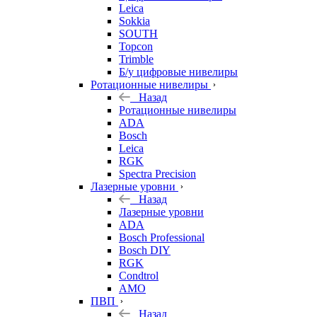
Leica
Sokkia
SOUTH
Topcon
Trimble
Б/у цифровые нивелиры
Ротационные нивелиры
Назад
Ротационные нивелиры
ADA
Bosch
Leica
RGK
Spectra Precision
Лазерные уровни
Назад
Лазерные уровни
ADA
Bosch Professional
Bosch DIY
RGK
Condtrol
AMO
ПВП
Назад