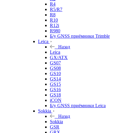
R4
R5/R7
R8
R10
R12i
R980
Б/у GNSS приёмники Trimble
Leica
Назад
Leica
GX/ATX
GS07
GS08
GS10
GS14
GS15
GS16
GS18
iCON
Б/у GNSS приёмники Leica
Sokkia
Назад
Sokkia
GSR
GRX