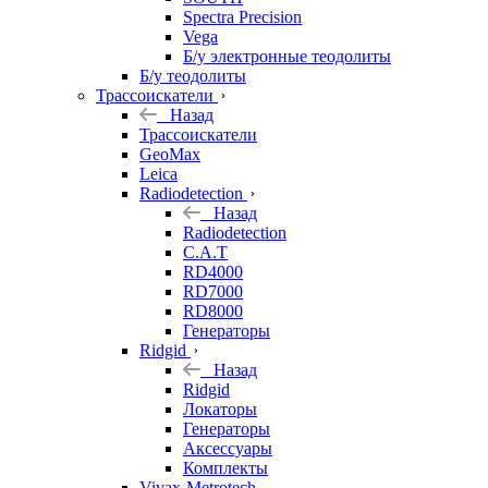
Spectra Precision
Vega
Б/у электронные теодолиты
Б/у теодолиты
Трассоискатели
Назад
Трассоискатели
GeoMax
Leica
Radiodetection
Назад
Radiodetection
C.A.T
RD4000
RD7000
RD8000
Генераторы
Ridgid
Назад
Ridgid
Локаторы
Генераторы
Аксессуары
Комплекты
Vivax-Metrotech