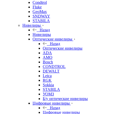
Condtrol
Fluke
GeoMax
SNDWAY
STABILA
Нивелиры
Назад
Нивелиры
Оптические нивелиры
Назад
Оптические нивелиры
ADA
AMO
Bosch
CONDTROL
DEWALT
Leica
RGK
Sokkia
STABILA
УОМЗ
Б/у оптические нивелиры
Цифровые нивелиры
Назад
Цифровые нивелиры