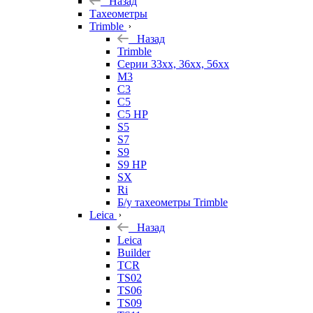
Назад
Тахеометры
Trimble
Назад
Trimble
Серии 33xx, 36xx, 56xx
M3
C3
C5
C5 HP
S5
S7
S9
S9 HP
SX
Ri
Б/у тахеометры Trimble
Leica
Назад
Leica
Builder
TCR
TS02
TS06
TS09