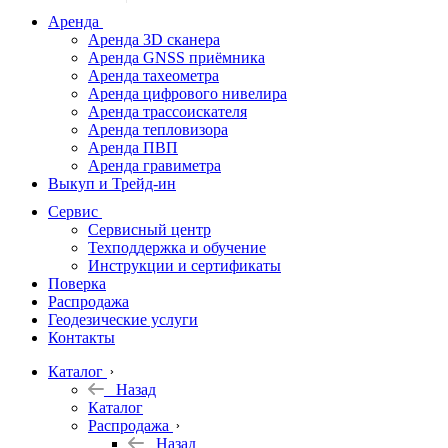
дальномеры
Аренда
Аренда 3D сканера
Нивелиры
Аренда GNSS приёмника
Аренда тахеометра
Теодолиты
Аренда цифрового нивелира
Аренда трассоискателя
Трассоискатели
Аренда тепловизора
Аренда ПВП
Неразрушающий
Аренда гравиметра
контроль
Выкуп и Трейд-ин
Аксессуары
Сервис
Софт
Сервисный центр
Георадары
Техподдержка и обучение
Инструкции и сертификаты
Акции
Поверка
Гидрография
Распродажа
Геодезические услуги
Подбор
Контакты
оборудования
по задачам
Каталог
Назад
Архив
Каталог
Геодезическое
Распродажа
оборудование
Назад