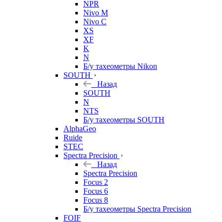
NPR
Nivo M
Nivo C
XS
XF
K
N
Б/у тахеометры Nikon
SOUTH
Назад
SOUTH
N
NTS
Б/у тахеометры SOUTH
AlphaGeo
Ruide
STEC
Spectra Precision
Назад
Spectra Precision
Focus 2
Focus 6
Focus 8
Б/у тахеометры Spectra Precision
FOIF