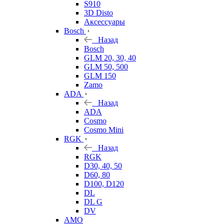
S910
3D Disto
Аксессуары
Bosch
Назад
Bosch
GLM 20, 30, 40
GLM 50, 500
GLM 150
Zamo
ADA
Назад
ADA
Cosmo
Cosmo Mini
RGK
Назад
RGK
D30, 40, 50
D60, 80
D100, D120
DL
DL G
DV
AMO