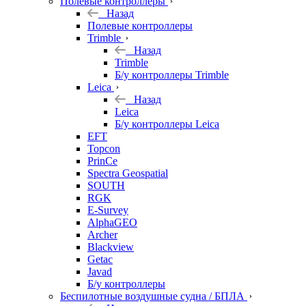
Полевые контроллеры
Назад
Полевые контроллеры
Trimble
Назад
Trimble
Б/у контроллеры Trimble
Leica
Назад
Leica
Б/у контроллеры Leica
EFT
Topcon
PrinCe
Spectra Geospatial
SOUTH
RGK
E-Survey
AlphaGEO
Archer
Blackview
Getac
Javad
Б/у контроллеры
Беспилотные воздушные судна / БПЛА