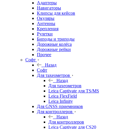
Адаптеры
Навигаторы
Клипсы для кейсов
Окуляры
Антенны
Крепления
Рулетки
Биподы и триподы
Дорожные колёса
Дорожные рейки
Прочее
Софт
Назад
Софт
Для тахеометров
Назад
Для тахеометров
Leica Captivate для TS/MS
Leica FlexField
Leica Infinity
Для GNSS приемников
Для контроллеров
Назад
Для контроллеров
Leica Captivate для CS20