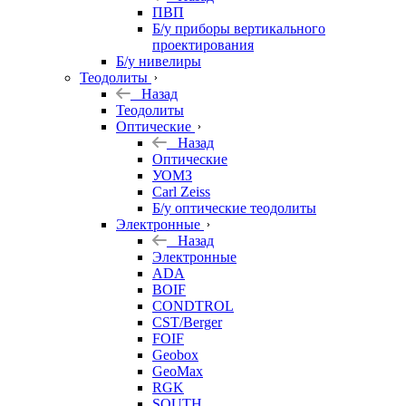
ПВП
Б/у приборы вертикального
проектирования
Б/у нивелиры
Теодолиты
Назад
Теодолиты
Оптические
Назад
Оптические
УОМЗ
Carl Zeiss
Б/у оптические теодолиты
Электронные
Назад
Электронные
ADA
BOIF
CONDTROL
CST/Berger
FOIF
Geobox
GeoMax
RGK
SOUTH