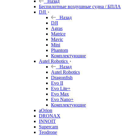
Назад
Беспилотные воздушные судна / БПЛА
DJI
Назад
DJI
Agras
Matrice
Mavic
Mini
Phantom
Комплектующие
Autel Robotics
Назад
Autel Robotics
Dragonfish
Evo II
Evo Lite+
Evo Max
Evo Nano+
Комплектующие
aOrion
DRONAX
INNOIT
Supercam
Teodrone