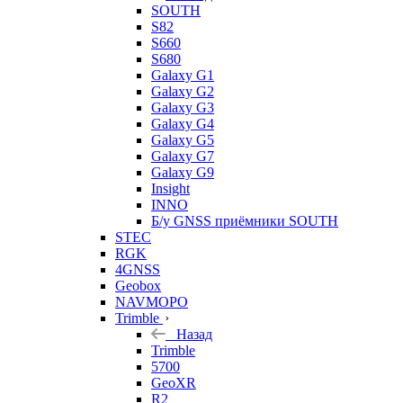
SOUTH
S82
S660
S680
Galaxy G1
Galaxy G2
Galaxy G3
Galaxy G4
Galaxy G5
Galaxy G7
Galaxy G9
Insight
INNO
Б/у GNSS приёмники SOUTH
STEC
RGK
4GNSS
Geobox
NAVMOPO
Trimble
Назад
Trimble
5700
GeoXR
R2