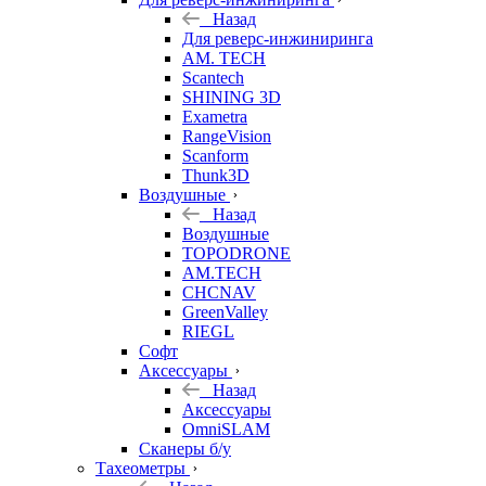
Назад
Для реверс-инжиниринга
AM. TECH
Scantech
SHINING 3D
Exametra
RangeVision
Scanform
Thunk3D
Воздушные
Назад
Воздушные
TOPODRONE
AM.TECH
CHCNAV
GreenValley
RIEGL
Софт
Аксессуары
Назад
Аксессуары
OmniSLAM
Сканеры б/у
Тахеометры