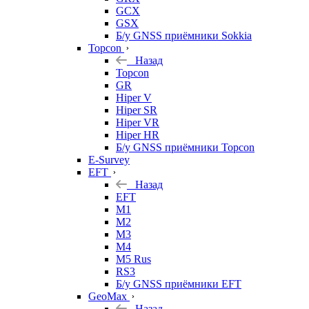
GCX
GSX
Б/у GNSS приёмники Sokkia
Topcon
Назад
Topcon
GR
Hiper V
Hiper SR
Hiper VR
Hiper HR
Б/у GNSS приёмники Topcon
E-Survey
EFT
Назад
EFT
M1
M2
M3
M4
M5 Rus
RS3
Б/у GNSS приёмники EFT
GeoMax
Назад