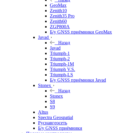
GeoMax
Zenith10
Zenith35 Pro
Zenith60
ZGP800A
Б/у GNSS приёмники GeoMax
Javad
Назад
Javad
Triumph-1
Triumph-2
Triumph-1M
Triumph V.S.
Triumph-LS
Б/у GNSS приёмники Javad
Stonex
Назад
Stonex
S8
S9
Altus
Spectra Geospatial
Руснавгеосеть
Б/у GNSS приёмники