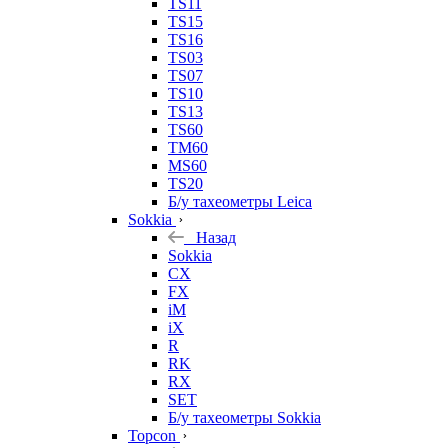
TS11
TS15
TS16
TS03
TS07
TS10
TS13
TS60
TM60
MS60
TS20
Б/у тахеометры Leica
Sokkia
Назад
Sokkia
CX
FX
iM
iX
R
RK
RX
SET
Б/у тахеометры Sokkia
Topcon