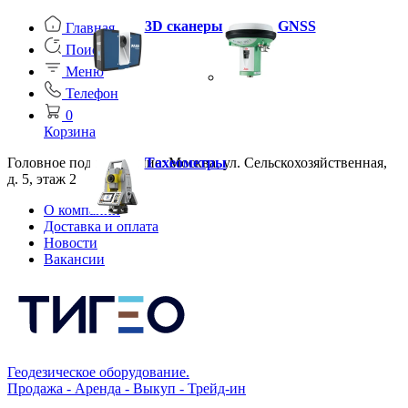
3D сканеры
GNSS
Главная
Поиск
Меню
Телефон
0
Корзина
Головное подразделение: Москва, ул. Сельскохозяйственная,
Тахеометры
д. 5, этаж 2
О компании
Доставка и оплата
Новости
Вакансии
Геодезическое оборудование.
Продажа - Аренда - Выкуп - Трейд-ин