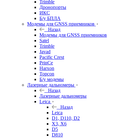
Trimble
Дронопорты
ИКС
Б/у БПЛА
Модемы для GNSS приемников
Назад
Модемы для GNSS приемников
Satel
Trimble
Javad
Pacific Crest
PrinCe
Harxon
Topcon
Б/у модемы
Лазерные дальномеры
Назад
Лазерные дальномеры
Leica
Назад
Leica
D1, D110, D2
X3, X6
D5
D810