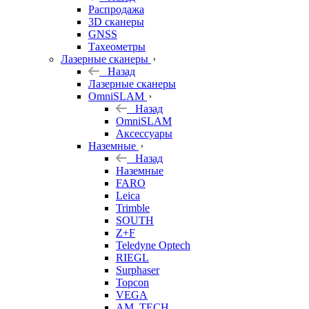
б/у
Распродажа
3D сканеры
GNSS
Тахеометры
Лазерные сканеры
Назад
Лазерные сканеры
OmniSLAM
Назад
OmniSLAM
Аксессуары
Наземные
Назад
Наземные
FARO
Leica
Trimble
SOUTH
Z+F
Teledyne Optech
RIEGL
Surphaser
Topcon
VEGA
AM. TECH