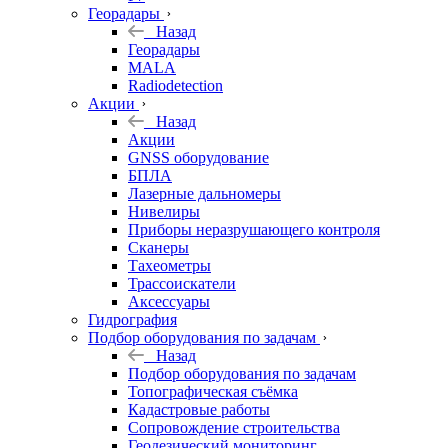
Георадары
Назад
Георадары
MALA
Radiodetection
Акции
Назад
Акции
GNSS оборудование
БПЛА
Лазерные дальномеры
Нивелиры
Приборы неразрушающего контроля
Сканеры
Тахеометры
Трассоискатели
Аксессуары
Гидрография
Подбор оборудования по задачам
Назад
Подбор оборудования по задачам
Топографическая съёмка
Кадастровые работы
Сопровождение строительства
Геодезический мониторинг