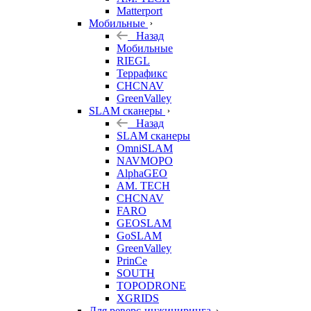
Matterport
Мобильные
Назад
Мобильные
RIEGL
Террафикс
CHCNAV
GreenValley
SLAM сканеры
Назад
SLAM сканеры
OmniSLAM
NAVMOPO
AlphaGEO
AM. TECH
CHCNAV
FARO
GEOSLAM
GoSLAM
GreenValley
PrinCe
SOUTH
TOPODRONE
XGRIDS
Для реверс-инжиниринга