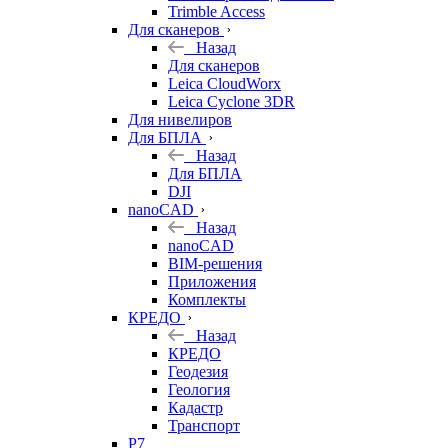
Trimble Access
Для сканеров
Назад
Для сканеров
Leica CloudWorx
Leica Cyclone 3DR
Для нивелиров
Для БПЛА
Назад
Для БПЛА
DJI
nanoCAD
Назад
nanoCAD
BIM-решения
Приложения
Комплекты
КРЕДО
Назад
КРЕДО
Геодезия
Геология
Кадастр
Транспорт
Р7