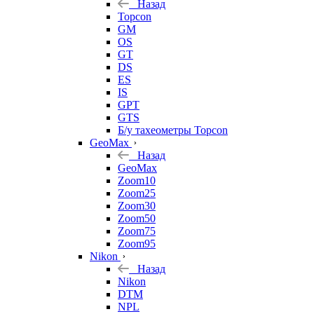
Назад
Topcon
GM
OS
GT
DS
ES
IS
GPT
GTS
Б/у тахеометры Topcon
GeoMax
Назад
GeoMax
Zoom10
Zoom25
Zoom30
Zoom50
Zoom75
Zoom95
Nikon
Назад
Nikon
DTM
NPL