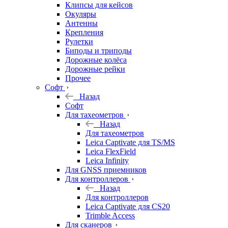
Клипсы для кейсов
Окуляры
Антенны
Крепления
Рулетки
Биподы и триподы
Дорожные колёса
Дорожные рейки
Прочее
Софт
Назад
Софт
Для тахеометров
Назад
Для тахеометров
Leica Captivate для TS/MS
Leica FlexField
Leica Infinity
Для GNSS приемников
Для контроллеров
Назад
Для контроллеров
Leica Captivate для CS20
Trimble Access
Для сканеров