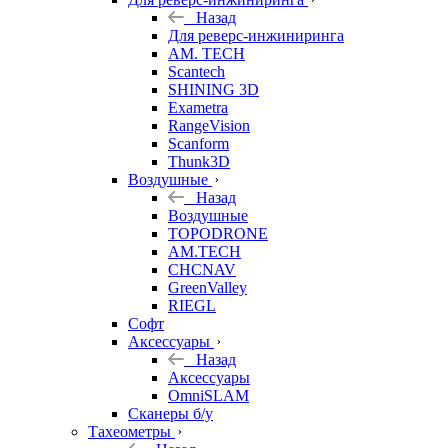
Назад
Для реверс-инжиниринга
AM. TECH
Scantech
SHINING 3D
Exametra
RangeVision
Scanform
Thunk3D
Воздушные
Назад
Воздушные
TOPODRONE
AM.TECH
CHCNAV
GreenValley
RIEGL
Софт
Аксессуары
Назад
Аксессуары
OmniSLAM
Сканеры б/у
Тахеометры