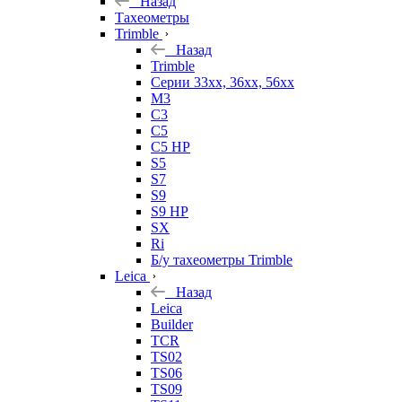
Назад
Тахеометры
Trimble
Назад
Trimble
Серии 33xx, 36xx, 56xx
M3
C3
C5
C5 HP
S5
S7
S9
S9 HP
SX
Ri
Б/у тахеометры Trimble
Leica
Назад
Leica
Builder
TCR
TS02
TS06
TS09