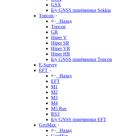
GSX
Б/у GNSS приёмники Sokkia
Topcon
Назад
Topcon
GR
Hiper V
Hiper SR
Hiper VR
Hiper HR
Б/у GNSS приёмники Topcon
E-Survey
EFT
Назад
EFT
M1
M2
M3
M4
M5 Rus
RS3
Б/у GNSS приёмники EFT
GeoMax
Назад
GeoMax