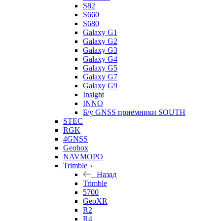
S82
S660
S680
Galaxy G1
Galaxy G2
Galaxy G3
Galaxy G4
Galaxy G5
Galaxy G7
Galaxy G9
Insight
INNO
Б/у GNSS приёмники SOUTH
STEC
RGK
4GNSS
Geobox
NAVMOPO
Trimble
Назад
Trimble
5700
GeoXR
R2
R4