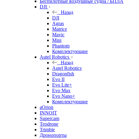
Беспилотные воздушные судна / БПЛА
DJI
Назад
DJI
Agras
Matrice
Mavic
Mini
Phantom
Комплектующие
Autel Robotics
Назад
Autel Robotics
Dragonfish
Evo II
Evo Lite+
Evo Max
Evo Nano+
Комплектующие
aOrion
INNOIT
Supercam
Teodrone
Trimble
Дронопорты