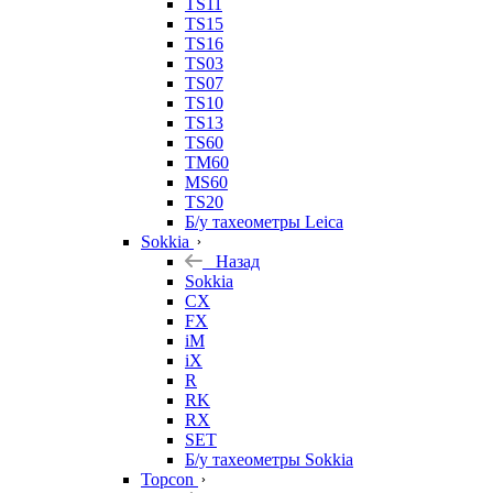
TS11
TS15
TS16
TS03
TS07
TS10
TS13
TS60
TM60
MS60
TS20
Б/у тахеометры Leica
Sokkia
Назад
Sokkia
CX
FX
iM
iX
R
RK
RX
SET
Б/у тахеометры Sokkia
Topcon