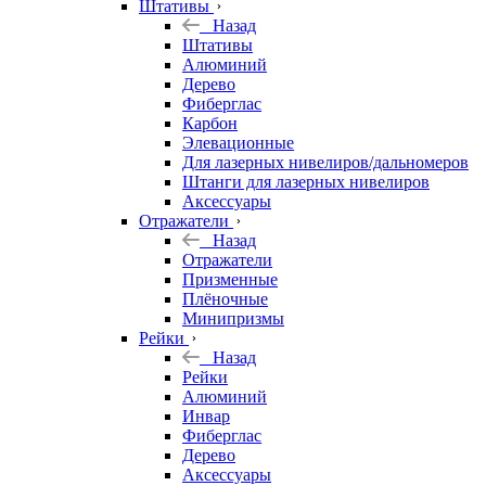
Штативы
Назад
Штативы
Алюминий
Дерево
Фиберглас
Карбон
Элевационные
Для лазерных нивелиров/дальномеров
Штанги для лазерных нивелиров
Аксессуары
Отражатели
Назад
Отражатели
Призменные
Плёночные
Минипризмы
Рейки
Назад
Рейки
Алюминий
Инвар
Фиберглас
Дерево
Аксессуары