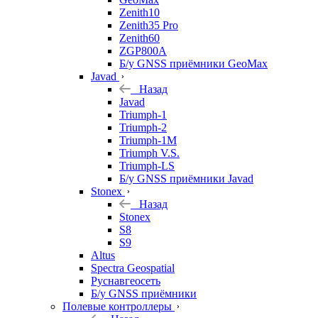
Zenith10
Zenith35 Pro
Zenith60
ZGP800A
Б/у GNSS приёмники GeoMax
Javad
Назад
Javad
Triumph-1
Triumph-2
Triumph-1M
Triumph V.S.
Triumph-LS
Б/у GNSS приёмники Javad
Stonex
Назад
Stonex
S8
S9
Altus
Spectra Geospatial
Руснавгеосеть
Б/у GNSS приёмники
Полевые контроллеры