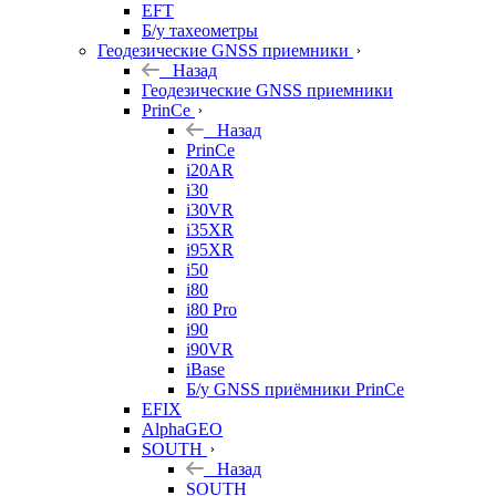
EFT
Б/у тахеометры
Геодезические GNSS приемники
Назад
Геодезические GNSS приемники
PrinCe
Назад
PrinCe
i20AR
i30
i30VR
i35XR
i95XR
i50
i80
i80 Pro
i90
i90VR
iBase
Б/у GNSS приёмники PrinCe
EFIX
AlphaGEO
SOUTH
Назад
SOUTH