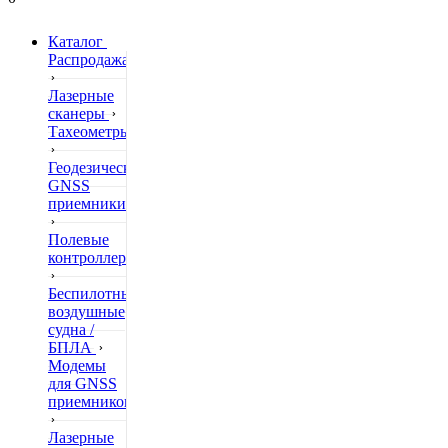
Каталог
Распродажа
Лазерные
сканеры
Тахеометры
Геодезические
GNSS
приемники
Полевые
контроллеры
Беспилотные
воздушные
судна /
БПЛА
Модемы
для GNSS
приемников
Лазерные