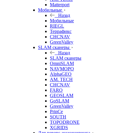
Matterport
Мобильные
Назад
Мобильные
RIEGL
Террафикс
CHCNAV
GreenValley
SLAM сканеры
Назад
SLAM сканеры
OmniSLAM
NAVMOPO
AlphaGEO
AM. TECH
CHCNAV
FARO
GEOSLAM
GoSLAM
GreenValley
PrinCe
SOUTH
TOPODRONE
XGRIDS
Для реверс-инжиниринга