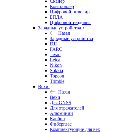
Сканер
Контроллер
Цифровой нивелир
БПЛА
Цифровой теодолит
Зарядные устройства
Назад
Зарядные устройства
DJI
FARO
Javad
Leica
Nikon
Sokkia
Topcon
Trimble
Вехи
Назад
Вехи
Для GNSS
Для отражателей
Алюминий
Карбон
Фиберглас
Комплектующие для вех