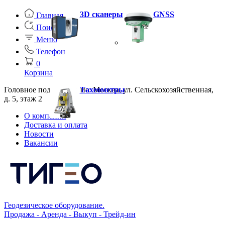
3D сканеры
GNSS
Главная
Поиск
Меню
Телефон
0
Корзина
Головное подразделение: Москва, ул. Сельскохозяйственная,
Тахеометры
д. 5, этаж 2
О компании
Доставка и оплата
Новости
Вакансии
Геодезическое оборудование.
Продажа - Аренда - Выкуп - Трейд-ин