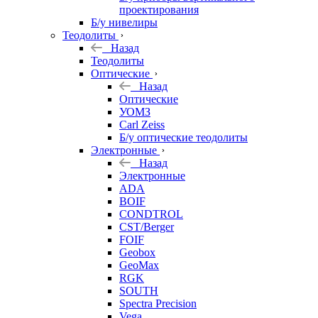
проектирования
Б/у нивелиры
Теодолиты
Назад
Теодолиты
Оптические
Назад
Оптические
УОМЗ
Carl Zeiss
Б/у оптические теодолиты
Электронные
Назад
Электронные
ADA
BOIF
CONDTROL
CST/Berger
FOIF
Geobox
GeoMax
RGK
SOUTH
Spectra Precision
Vega