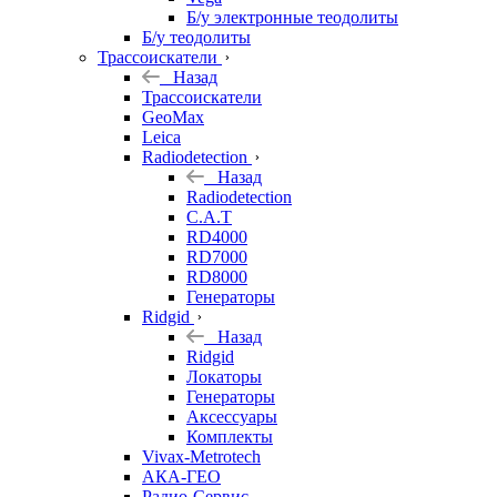
Б/у электронные теодолиты
Б/у теодолиты
Трассоискатели
Назад
Трассоискатели
GeoMax
Leica
Radiodetection
Назад
Radiodetection
C.A.T
RD4000
RD7000
RD8000
Генераторы
Ridgid
Назад
Ridgid
Локаторы
Генераторы
Аксессуары
Комплекты
Vivax-Metrotech
АКА-ГЕО
Радио-Сервис