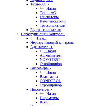
Техно-АС
Назад
Техно-АС
Генераторы
Кабелеискатели
Трассоискатели
Б/у трассоискатели
Неразрушающий контроль
Назад
Неразрушающий контроль
Адгезиметры
Назад
Адгезиметры
NOVOTEST
Стройприбор
Влагомеры
Назад
Влагомеры
CONDTROL
Стройприбор
Пирометры
Назад
Пирометры
RGK