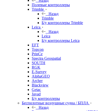
Назад
Полевые контроллеры
Trimble
Назад
Trimble
Б/у контроллеры Trimble
Leica
Назад
Leica
Б/у контроллеры Leica
EFT
Topcon
PrinCe
Spectra Geospatial
SOUTH
RGK
E-Survey
AlphaGEO
Archer
Blackview
Getac
Javad
Б/у контроллеры
Беспилотные воздушные судна / БПЛА
Назад