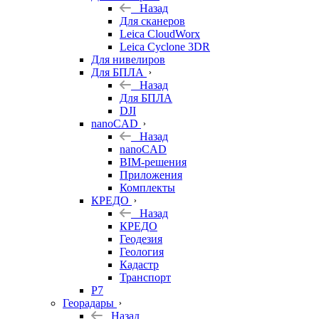
Назад
Для сканеров
Leica CloudWorx
Leica Cyclone 3DR
Для нивелиров
Для БПЛА
Назад
Для БПЛА
DJI
nanoCAD
Назад
nanoCAD
BIM-решения
Приложения
Комплекты
КРЕДО
Назад
КРЕДО
Геодезия
Геология
Кадастр
Транспорт
Р7
Георадары
Назад