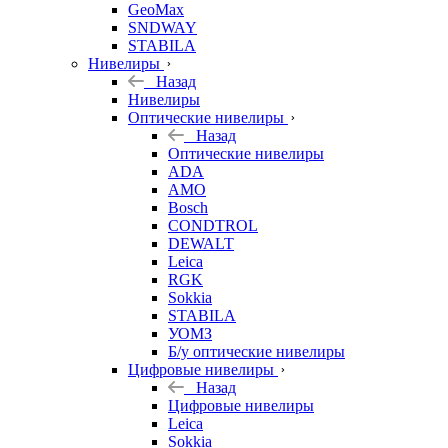
GeoMax
SNDWAY
STABILA
Нивелиры
Назад
Нивелиры
Оптические нивелиры
Назад
Оптические нивелиры
ADA
AMO
Bosch
CONDTROL
DEWALT
Leica
RGK
Sokkia
STABILA
УОМЗ
Б/у оптические нивелиры
Цифровые нивелиры
Назад
Цифровые нивелиры
Leica
Sokkia