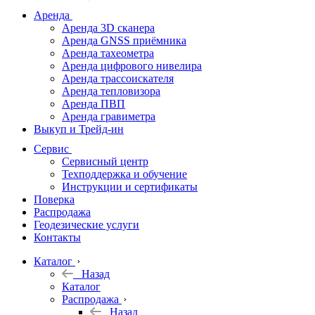
дальномеры
Аренда
Аренда 3D сканера
Нивелиры
Аренда GNSS приёмника
Аренда тахеометра
Теодолиты
Аренда цифрового нивелира
Аренда трассоискателя
Трассоискатели
Аренда тепловизора
Аренда ПВП
Неразрушающий
Аренда гравиметра
контроль
Выкуп и Трейд-ин
Аксессуары
Сервис
Софт
Сервисный центр
Георадары
Техподдержка и обучение
Инструкции и сертификаты
Акции
Поверка
Гидрография
Распродажа
Геодезические услуги
Подбор
Контакты
оборудования
по задачам
Каталог
Назад
Архив
Каталог
Геодезическое
Распродажа
оборудование
Назад