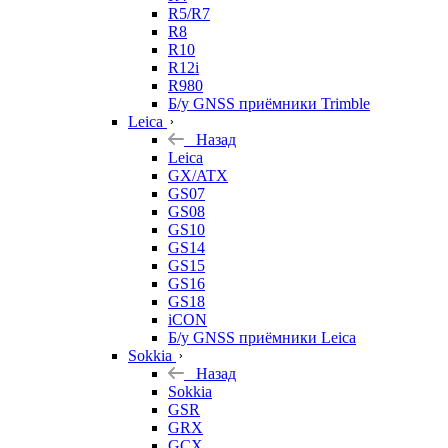
R5/R7
R8
R10
R12i
R980
Б/у GNSS приёмники Trimble
Leica
Назад
Leica
GX/ATX
GS07
GS08
GS10
GS14
GS15
GS16
GS18
iCON
Б/у GNSS приёмники Leica
Sokkia
Назад
Sokkia
GSR
GRX
GCX