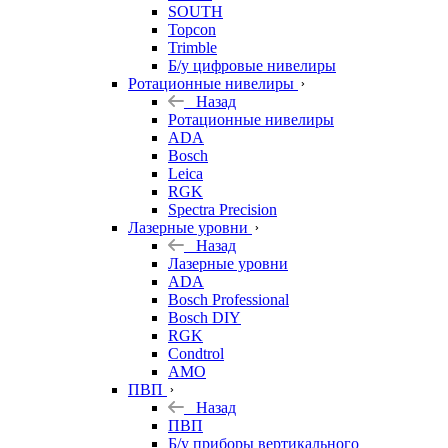
SOUTH
Topcon
Trimble
Б/у цифровые нивелиры
Ротационные нивелиры
Назад
Ротационные нивелиры
ADA
Bosch
Leica
RGK
Spectra Precision
Лазерные уровни
Назад
Лазерные уровни
ADA
Bosch Professional
Bosch DIY
RGK
Condtrol
AMO
ПВП
Назад
ПВП
Б/у приборы вертикального