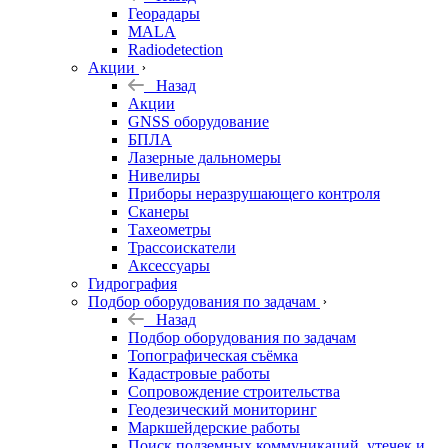
Георадары
MALA
Radiodetection
Акции
Назад
Акции
GNSS оборудование
БПЛА
Лазерные дальномеры
Нивелиры
Приборы неразрушающего контроля
Сканеры
Тахеометры
Трассоискатели
Аксессуары
Гидрография
Подбор оборудования по задачам
Назад
Подбор оборудования по задачам
Топографическая съёмка
Кадастровые работы
Сопровождение строительства
Геодезический мониторинг
Маркшейдерские работы
Поиск подземных коммуникаций, утечек и