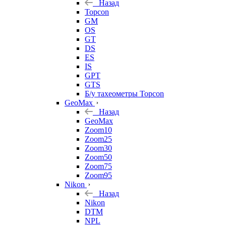
Назад
Topcon
GM
OS
GT
DS
ES
IS
GPT
GTS
Б/у тахеометры Topcon
GeoMax
Назад
GeoMax
Zoom10
Zoom25
Zoom30
Zoom50
Zoom75
Zoom95
Nikon
Назад
Nikon
DTM
NPL