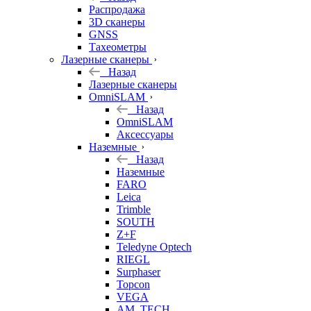
б/у
Распродажа
3D сканеры
GNSS
Тахеометры
Лазерные сканеры
Назад
Лазерные сканеры
OmniSLAM
Назад
OmniSLAM
Аксессуары
Наземные
Назад
Наземные
FARO
Leica
Trimble
SOUTH
Z+F
Teledyne Optech
RIEGL
Surphaser
Topcon
VEGA
AM. TECH