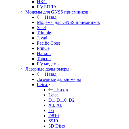
ИКС
Б/у БПЛА
Модемы для GNSS приемников
Назад
Модемы для GNSS приемников
Satel
Trimble
Javad
Pacific Crest
PrinCe
Harxon
Topcon
Б/у модемы
Лазерные дальномеры
Назад
Лазерные дальномеры
Leica
Назад
Leica
D1, D110, D2
X3, X6
D5
D810
S910
3D Disto