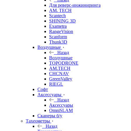
Для реверс-инжиниринга
AM. TECH
Scantech
SHINING 3D
Exametra
RangeVision
Scanform
Thunk3D
Воздушные
Назад
Воздушные
TOPODRONE
AM.TECH
CHCNAV
GreenValley
RIEGL
Софт
Аксессуары
Назад
Аксессуары
OmniSLAM
Сканеры б/у
Тахеометры
Назад