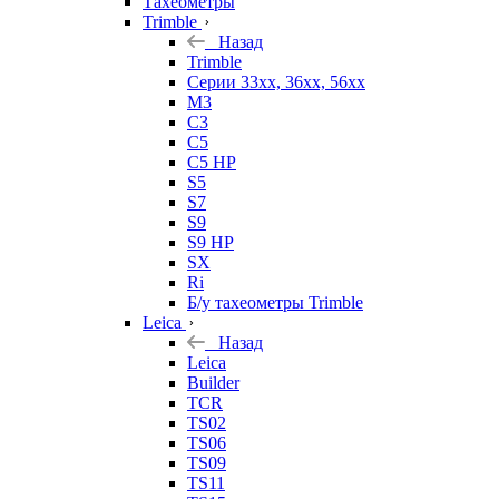
Тахеометры
Trimble
Назад
Trimble
Серии 33xx, 36xx, 56xx
M3
C3
C5
C5 HP
S5
S7
S9
S9 HP
SX
Ri
Б/у тахеометры Trimble
Leica
Назад
Leica
Builder
TCR
TS02
TS06
TS09
TS11