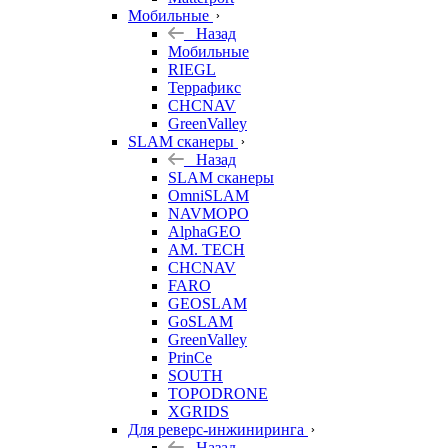
Мобильные
Назад
Мобильные
RIEGL
Террафикс
CHCNAV
GreenValley
SLAM сканеры
Назад
SLAM сканеры
OmniSLAM
NAVMOPO
AlphaGEO
AM. TECH
CHCNAV
FARO
GEOSLAM
GoSLAM
GreenValley
PrinCe
SOUTH
TOPODRONE
XGRIDS
Для реверс-инжиниринга
Назад