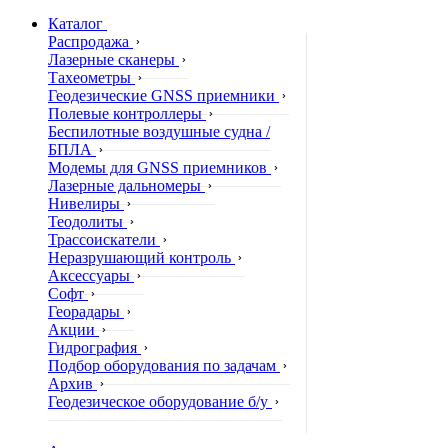
Каталог
Распродажа
Лазерные сканеры
Тахеометры
Геодезические GNSS приемники
Полевые контроллеры
Беспилотные воздушные судна /
БПЛА
Модемы для GNSS приемников
Лазерные дальномеры
Нивелиры
Теодолиты
Трассоискатели
Неразрушающий контроль
Аксессуары
Софт
Георадары
Акции
Гидрография
Подбор оборудования по задачам
Архив
Геодезическое оборудование б/у