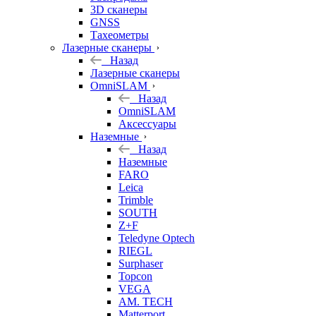
3D сканеры
GNSS
Тахеометры
Лазерные сканеры
Назад
Лазерные сканеры
OmniSLAM
Назад
OmniSLAM
Аксессуары
Наземные
Назад
Наземные
FARO
Leica
Trimble
SOUTH
Z+F
Teledyne Optech
RIEGL
Surphaser
Topcon
VEGA
AM. TECH
Matterport