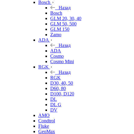
Bosch
Назад
Bosch
GLM 20, 30, 40
GLM 50, 500
GLM 150
Zamo
ADA
Назад
ADA
Cosmo
Cosmo Mini
RGK
Назад
RGK
D30, 40, 50
D60, 80
D100, D120
DL
DL G
DV
AMO
Condtrol
Fluke
GeoMax