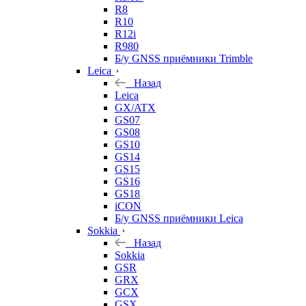
R8
R10
R12i
R980
Б/у GNSS приёмники Trimble
Leica
Назад
Leica
GX/ATX
GS07
GS08
GS10
GS14
GS15
GS16
GS18
iCON
Б/у GNSS приёмники Leica
Sokkia
Назад
Sokkia
GSR
GRX
GCX
GSX