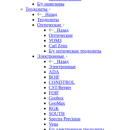
Б/у нивелиры
Теодолиты
Назад
Теодолиты
Оптические
Назад
Оптические
УОМЗ
Carl Zeiss
Б/у оптические теодолиты
Электронные
Назад
Электронные
ADA
BOIF
CONDTROL
CST/Berger
FOIF
Geobox
GeoMax
RGK
SOUTH
Spectra Precision
Vega
Б/у электронные теодолиты