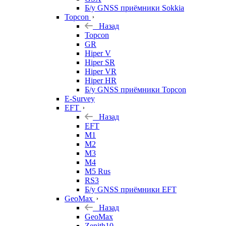
Б/у GNSS приёмники Sokkia
Topcon
Назад
Topcon
GR
Hiper V
Hiper SR
Hiper VR
Hiper HR
Б/у GNSS приёмники Topcon
E-Survey
EFT
Назад
EFT
M1
M2
M3
M4
M5 Rus
RS3
Б/у GNSS приёмники EFT
GeoMax
Назад
GeoMax
Zenith10