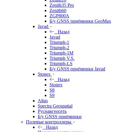
Zenith35 Pro
Zenith60
ZGP800A
Б/у GNSS приёмники GeoMax
Javad
Назад
Javad
Triumph-1
Triumph-2
Triumph-1M
Triumph V.S.
Triumph-LS
Б/у GNSS приёмники Javad
Stonex
Назад
Stonex
S8
S9
Altus
Spectra Geospatial
Руснавгеосеть
Б/у GNSS приёмники
Полевые контроллеры
Назад