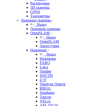
б/у
Распродажа
3D сканеры
GNSS
Тахеометры
Лазерные сканеры
Назад
Лазерные сканеры
OmniSLAM
Назад
OmniSLAM
Аксессуары
Наземные
Назад
Наземные
FARO
Leica
Trimble
SOUTH
Z+F
Teledyne Optech
RIEGL
Surphaser
Topcon
VEGA
AM. TECH