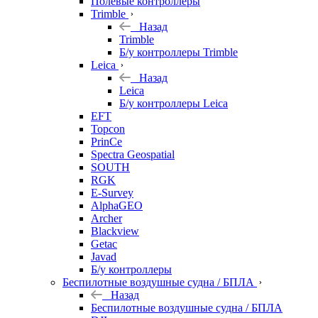
Полевые контроллеры
Trimble
Назад
Trimble
Б/у контроллеры Trimble
Leica
Назад
Leica
Б/у контроллеры Leica
EFT
Topcon
PrinCe
Spectra Geospatial
SOUTH
RGK
E-Survey
AlphaGEO
Archer
Blackview
Getac
Javad
Б/у контроллеры
Беспилотные воздушные судна / БПЛА
Назад
Беспилотные воздушные судна / БПЛА