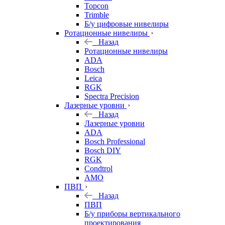
Topcon
Trimble
Б/у цифровые нивелиры
Ротационные нивелиры
Назад
Ротационные нивелиры
ADA
Bosch
Leica
RGK
Spectra Precision
Лазерные уровни
Назад
Лазерные уровни
ADA
Bosch Professional
Bosch DIY
RGK
Condtrol
AMO
ПВП
Назад
ПВП
Б/у приборы вертикального
проектирования