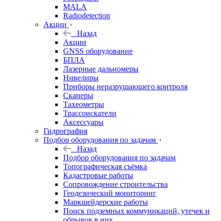
MALA
Radiodetection
Акции
Назад
Акции
GNSS оборудование
БПЛА
Лазерные дальномеры
Нивелиры
Приборы неразрушающего контроля
Сканеры
Тахеометры
Трассоискатели
Аксессуары
Гидрография
Подбор оборудования по задачам
Назад
Подбор оборудования по задачам
Топографическая съёмка
Кадастровые работы
Сопровождение строительства
Геодезический мониторинг
Маркшейдерские работы
Поиск подземных коммуникаций, утечек и
обрывов в них