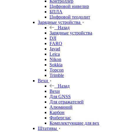
Контроллер
Цифровой нивелир
БПЛА
Цифровой теодолит
Зарядные устройства
Назад
Зарядные устройства
DJI
FARO
Javad
Leica
Nikon
Sokkia
Topcon
Trimble
Вехи
Назад
Вехи
Для GNSS
Для отражателей
Алюминий
Карбон
Фиберглас
Комплектующие для вех
Штативы