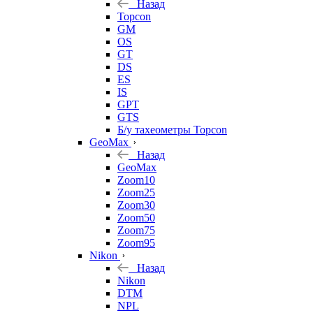
Назад
Topcon
GM
OS
GT
DS
ES
IS
GPT
GTS
Б/у тахеометры Topcon
GeoMax
Назад
GeoMax
Zoom10
Zoom25
Zoom30
Zoom50
Zoom75
Zoom95
Nikon
Назад
Nikon
DTM
NPL