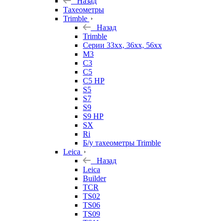
Назад
Тахеометры
Trimble
Назад
Trimble
Серии 33xx, 36xx, 56xx
M3
C3
C5
C5 HP
S5
S7
S9
S9 HP
SX
Ri
Б/у тахеометры Trimble
Leica
Назад
Leica
Builder
TCR
TS02
TS06
TS09