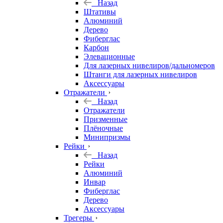
Назад
Штативы
Алюминий
Дерево
Фиберглас
Карбон
Элевационные
Для лазерных нивелиров/дальномеров
Штанги для лазерных нивелиров
Аксессуары
Отражатели
Назад
Отражатели
Призменные
Плёночные
Минипризмы
Рейки
Назад
Рейки
Алюминий
Инвар
Фиберглас
Дерево
Аксессуары
Трегеры