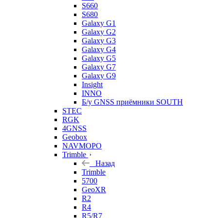
S660
S680
Galaxy G1
Galaxy G2
Galaxy G3
Galaxy G4
Galaxy G5
Galaxy G7
Galaxy G9
Insight
INNO
Б/у GNSS приёмники SOUTH
STEC
RGK
4GNSS
Geobox
NAVMOPO
Trimble
Назад
Trimble
5700
GeoXR
R2
R4
R5/R7