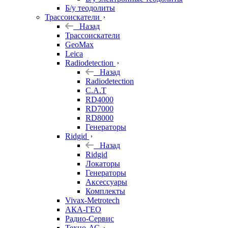
Б/у теодолиты
Трассоискатели
Назад
Трассоискатели
GeoMax
Leica
Radiodetection
Назад
Radiodetection
C.A.T
RD4000
RD7000
RD8000
Генераторы
Ridgid
Назад
Ridgid
Локаторы
Генераторы
Аксессуары
Комплекты
Vivax-Metrotech
АКА-ГЕО
Радио-Сервис
Техно-АС