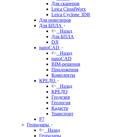
Для сканеров
Leica CloudWorx
Leica Cyclone 3DR
Для нивелиров
Для БПЛА
Назад
Для БПЛА
DJI
nanoCAD
Назад
nanoCAD
BIM-решения
Приложения
Комплекты
КРЕДО
Назад
КРЕДО
Геодезия
Геология
Кадастр
Транспорт
Р7
Георадары
Назад
Георадары