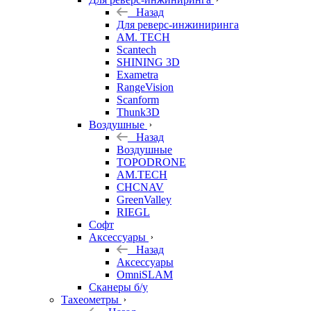
Назад
Для реверс-инжиниринга
AM. TECH
Scantech
SHINING 3D
Exametra
RangeVision
Scanform
Thunk3D
Воздушные
Назад
Воздушные
TOPODRONE
AM.TECH
CHCNAV
GreenValley
RIEGL
Софт
Аксессуары
Назад
Аксессуары
OmniSLAM
Сканеры б/у
Тахеометры