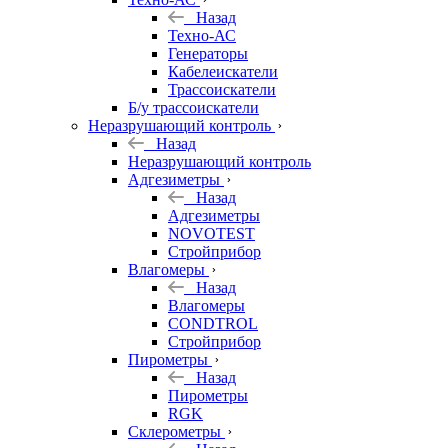
Назад
Техно-АС
Генераторы
Кабелеискатели
Трассоискатели
Б/у трассоискатели
Неразрушающий контроль
Назад
Неразрушающий контроль
Адгезиметры
Назад
Адгезиметры
NOVOTEST
Стройприбор
Влагомеры
Назад
Влагомеры
CONDTROL
Стройприбор
Пирометры
Назад
Пирометры
RGK
Склерометры