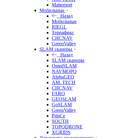
Matterport
Мобильные
Назад
Мобильные
RIEGL
Террафикс
CHCNAV
GreenValley
SLAM сканеры
Назад
SLAM сканеры
OmniSLAM
NAVMOPO
AlphaGEO
AM. TECH
CHCNAV
FARO
GEOSLAM
GoSLAM
GreenValley
PrinCe
SOUTH
TOPODRONE
XGRIDS
Для реверс-инжиниринга