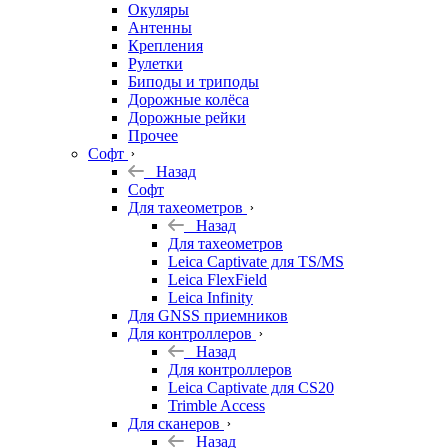
Окуляры
Антенны
Крепления
Рулетки
Биподы и триподы
Дорожные колёса
Дорожные рейки
Прочее
Софт
Назад
Софт
Для тахеометров
Назад
Для тахеометров
Leica Captivate для TS/MS
Leica FlexField
Leica Infinity
Для GNSS приемников
Для контроллеров
Назад
Для контроллеров
Leica Captivate для CS20
Trimble Access
Для сканеров
Назад