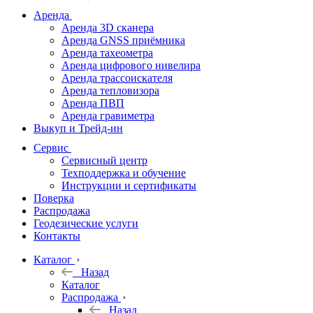
дальномеры
Аренда
Аренда 3D сканера
Нивелиры
Аренда GNSS приёмника
Аренда тахеометра
Теодолиты
Аренда цифрового нивелира
Аренда трассоискателя
Трассоискатели
Аренда тепловизора
Аренда ПВП
Неразрушающий
Аренда гравиметра
контроль
Выкуп и Трейд-ин
Аксессуары
Сервис
Софт
Сервисный центр
Георадары
Техподдержка и обучение
Инструкции и сертификаты
Акции
Поверка
Гидрография
Распродажа
Геодезические услуги
Подбор
Контакты
оборудования
по задачам
Каталог
Назад
Архив
Каталог
Геодезическое
Распродажа
оборудование
Назад