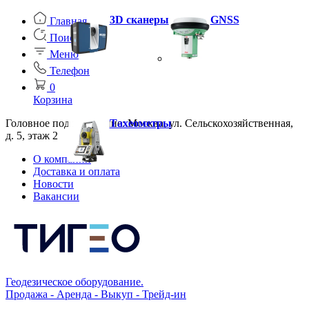
3D сканеры
GNSS
Главная
Поиск
Меню
Телефон
0
Корзина
Головное подразделение: Москва, ул. Сельскохозяйственная,
Тахеометры
д. 5, этаж 2
О компании
Доставка и оплата
Новости
Вакансии
Геодезическое оборудование.
Продажа - Аренда - Выкуп - Трейд-ин