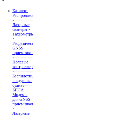
Каталог
Распродажа
Лазерные
сканеры
Тахеометры
Геодезические
GNSS
приемники
Полевые
контроллеры
Беспилотные
воздушные
судна /
БПЛА
Модемы
для GNSS
приемников
Лазерные