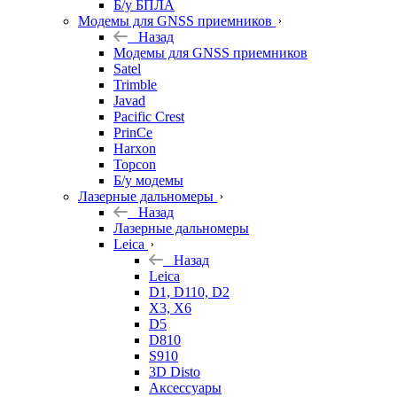
Б/у БПЛА
Модемы для GNSS приемников
Назад
Модемы для GNSS приемников
Satel
Trimble
Javad
Pacific Crest
PrinCe
Harxon
Topcon
Б/у модемы
Лазерные дальномеры
Назад
Лазерные дальномеры
Leica
Назад
Leica
D1, D110, D2
X3, X6
D5
D810
S910
3D Disto
Аксессуары