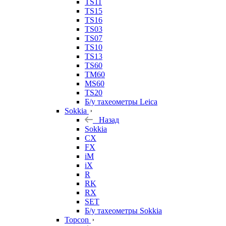
TS11
TS15
TS16
TS03
TS07
TS10
TS13
TS60
TM60
MS60
TS20
Б/у тахеометры Leica
Sokkia
Назад
Sokkia
CX
FX
iM
iX
R
RK
RX
SET
Б/у тахеометры Sokkia
Topcon