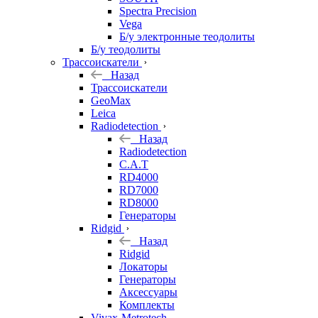
Spectra Precision
Vega
Б/у электронные теодолиты
Б/у теодолиты
Трассоискатели
Назад
Трассоискатели
GeoMax
Leica
Radiodetection
Назад
Radiodetection
C.A.T
RD4000
RD7000
RD8000
Генераторы
Ridgid
Назад
Ridgid
Локаторы
Генераторы
Аксессуары
Комплекты
Vivax-Metrotech