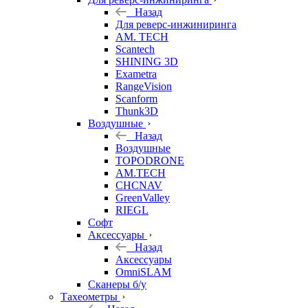
Назад
Для реверс-инжиниринга
AM. TECH
Scantech
SHINING 3D
Exametra
RangeVision
Scanform
Thunk3D
Воздушные
Назад
Воздушные
TOPODRONE
AM.TECH
CHCNAV
GreenValley
RIEGL
Софт
Аксессуары
Назад
Аксессуары
OmniSLAM
Сканеры б/у
Тахеометры