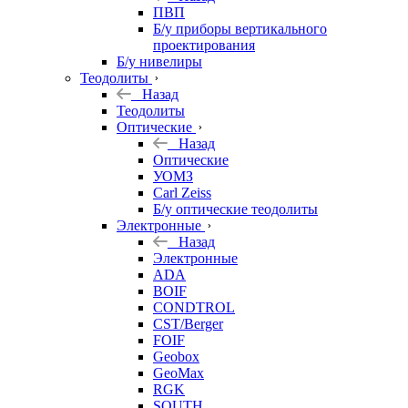
ПВП
Б/у приборы вертикального
проектирования
Б/у нивелиры
Теодолиты
Назад
Теодолиты
Оптические
Назад
Оптические
УОМЗ
Carl Zeiss
Б/у оптические теодолиты
Электронные
Назад
Электронные
ADA
BOIF
CONDTROL
CST/Berger
FOIF
Geobox
GeoMax
RGK
SOUTH