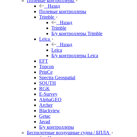
Полевые контроллеры
Назад
Полевые контроллеры
Trimble
Назад
Trimble
Б/у контроллеры Trimble
Leica
Назад
Leica
Б/у контроллеры Leica
EFT
Topcon
PrinCe
Spectra Geospatial
SOUTH
RGK
E-Survey
AlphaGEO
Archer
Blackview
Getac
Javad
Б/у контроллеры
Беспилотные воздушные судна / БПЛА