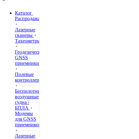
Каталог
Распродажа
Лазерные
сканеры
Тахеометры
Геодезические
GNSS
приемники
Полевые
контроллеры
Беспилотные
воздушные
судна /
БПЛА
Модемы
для GNSS
приемников
Лазерные