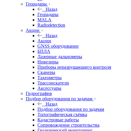
Георадары
Назад
Георадары
MALA
Radiodetection
Акции
Назад
Акции
GNSS оборудование
БПЛА
Лазерные дальномеры
Нивелиры
Приборы неразрушающего контроля
Сканеры
Тахеометры
Трассоискатели
Аксессуары
Гидрография
Подбор оборудования по задачам
Назад
Подбор оборудования по задачам
Топографическая съёмка
Кадастровые работы
Сопровождение строительства
Геодезический мониторинг