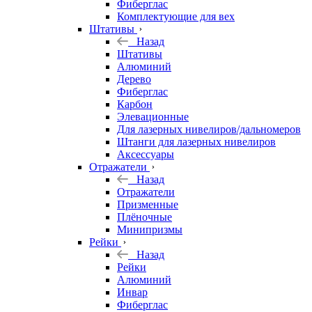
Фиберглас
Комплектующие для вех
Штативы
Назад
Штативы
Алюминий
Дерево
Фиберглас
Карбон
Элевационные
Для лазерных нивелиров/дальномеров
Штанги для лазерных нивелиров
Аксессуары
Отражатели
Назад
Отражатели
Призменные
Плёночные
Минипризмы
Рейки
Назад
Рейки
Алюминий
Инвар
Фиберглас