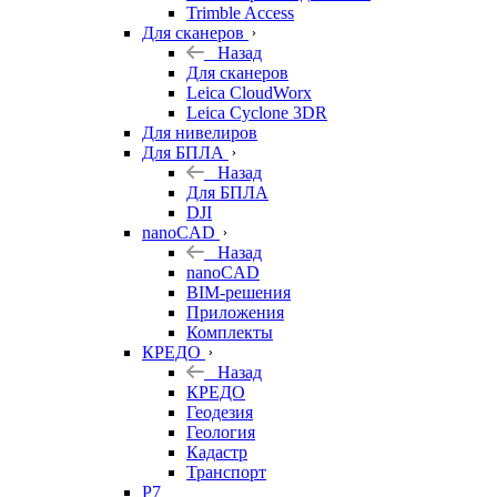
Trimble Access
Для сканеров
Назад
Для сканеров
Leica CloudWorx
Leica Cyclone 3DR
Для нивелиров
Для БПЛА
Назад
Для БПЛА
DJI
nanoCAD
Назад
nanoCAD
BIM-решения
Приложения
Комплекты
КРЕДО
Назад
КРЕДО
Геодезия
Геология
Кадастр
Транспорт
Р7