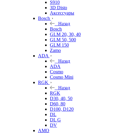
S910
3D Disto
Аксессуары
Bosch
Назад
Bosch
GLM 20, 30, 40
GLM 50, 500
GLM 150
Zamo
ADA
Назад
ADA
Cosmo
Cosmo Mini
RGK
Назад
RGK
D30, 40, 50
D60, 80
D100, D120
DL
DL G
DV
AMO