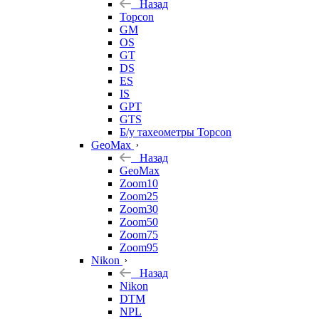
Назад
Topcon
GM
OS
GT
DS
ES
IS
GPT
GTS
Б/у тахеометры Topcon
GeoMax
Назад
GeoMax
Zoom10
Zoom25
Zoom30
Zoom50
Zoom75
Zoom95
Nikon
Назад
Nikon
DTM
NPL