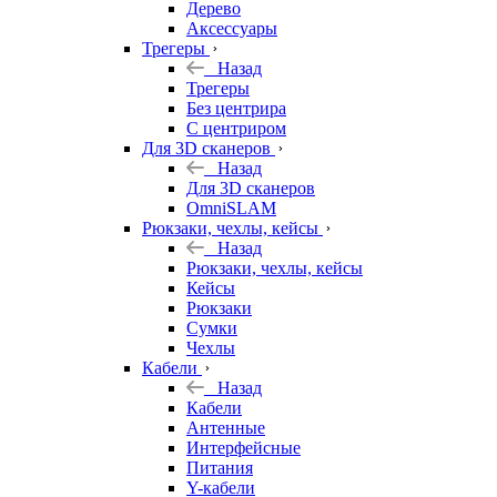
Дерево
Аксессуары
Трегеры
Назад
Трегеры
Без центрира
С центриром
Для 3D сканеров
Назад
Для 3D сканеров
OmniSLAM
Рюкзаки, чехлы, кейсы
Назад
Рюкзаки, чехлы, кейсы
Кейсы
Рюкзаки
Сумки
Чехлы
Кабели
Назад
Кабели
Антенные
Интерфейсные
Питания
Y-кабели