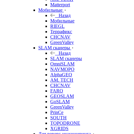
Matterport
Мобильные
Назад
Мобильные
RIEGL
Террафикс
CHCNAV
GreenValley
SLAM сканеры
Назад
SLAM сканеры
OmniSLAM
NAVMOPO
AlphaGEO
AM. TECH
CHCNAV
FARO
GEOSLAM
GoSLAM
GreenValley
PrinCe
SOUTH
TOPODRONE
XGRIDS
Для реверс-инжиниринга