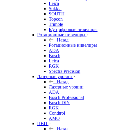
Leica
Sokkia
SOUTH
Topcon
Trimble
Б/у цифровые нивелиры
Ротационные нивелиры
Назад
Ротационные нивелиры
ADA
Bosch
Leica
RGK
Spectra Precision
Лазерные уровни
Назад
Лазерные уровни
ADA
Bosch Professional
Bosch DIY
RGK
Condtrol
AMO
ПВП
Назад