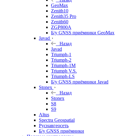
GeoMax
Zenith10
Zenith35 Pro
Zenith60
ZGP800A
Б/у GNSS приёмники GeoMax
Javad
Назад
Javad
Triumph-1
Triumph-2
Triumph-1M
Triumph V.S.
Triumph-LS
Б/у GNSS приёмники Javad
Stonex
Назад
Stonex
S8
S9
Altus
Spectra Geospatial
Руснавгеосеть
Б/у GNSS приёмники