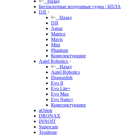
Назад
Беспилотные воздушные судна / БПЛА
DJI
Назад
DJI
Agras
Matrice
Mavic
Mini
Phantom
Комплектующие
Autel Robotics
Назад
Autel Robotics
Dragonfish
Evo II
Evo Lite+
Evo Max
Evo Nano+
Комплектующие
aOrion
DRONAX
INNOIT
Supercam
Teodrone