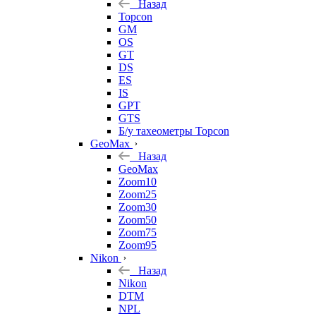
Назад
Topcon
GM
OS
GT
DS
ES
IS
GPT
GTS
Б/у тахеометры Topcon
GeoMax
Назад
GeoMax
Zoom10
Zoom25
Zoom30
Zoom50
Zoom75
Zoom95
Nikon
Назад
Nikon
DTM
NPL