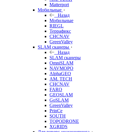
Matterport
Мобильные
Назад
Мобильные
RIEGL
Террафикс
CHCNAV
GreenValley
SLAM сканеры
Назад
SLAM сканеры
OmniSLAM
NAVMOPO
AlphaGEO
AM. TECH
CHCNAV
FARO
GEOSLAM
GoSLAM
GreenValley
PrinCe
SOUTH
TOPODRONE
XGRIDS
Для реверс-инжиниринга