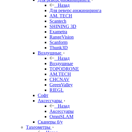
Назад
Для реверс-инжиниринга
AM. TECH
Scantech
SHINING 3D
Exametra
RangeVision
Scanform
Thunk3D
Воздушные
Назад
Воздушные
TOPODRONE
AM.TECH
CHCNAV
GreenValley
RIEGL
Софт
Аксессуары
Назад
Аксессуары
OmniSLAM
Сканеры б/у
Тахеометры