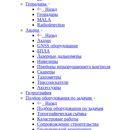
Георадары
Назад
Георадары
MALA
Radiodetection
Акции
Назад
Акции
GNSS оборудование
БПЛА
Лазерные дальномеры
Нивелиры
Приборы неразрушающего контроля
Сканеры
Тахеометры
Трассоискатели
Аксессуары
Гидрография
Подбор оборудования по задачам
Назад
Подбор оборудования по задачам
Топографическая съёмка
Кадастровые работы
Сопровождение строительства
Геодезический мониторинг