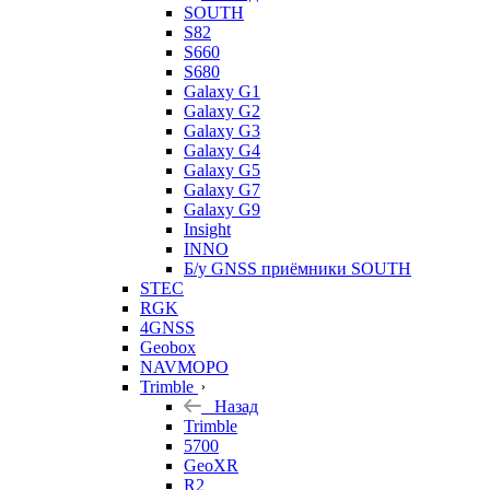
SOUTH
S82
S660
S680
Galaxy G1
Galaxy G2
Galaxy G3
Galaxy G4
Galaxy G5
Galaxy G7
Galaxy G9
Insight
INNO
Б/у GNSS приёмники SOUTH
STEC
RGK
4GNSS
Geobox
NAVMOPO
Trimble
Назад
Trimble
5700
GeoXR
R2