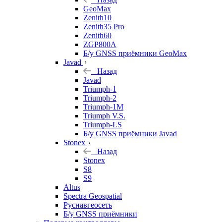
GeoMax
Zenith10
Zenith35 Pro
Zenith60
ZGP800A
Б/у GNSS приёмники GeoMax
Javad
Назад
Javad
Triumph-1
Triumph-2
Triumph-1M
Triumph V.S.
Triumph-LS
Б/у GNSS приёмники Javad
Stonex
Назад
Stonex
S8
S9
Altus
Spectra Geospatial
Руснавгеосеть
Б/у GNSS приёмники