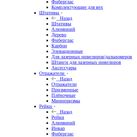
Фиберглас
Комплектующие для вех
Штативы
Назад
Штативы
Алюминий
Дерево
Фиберглас
Карбон
Элевационные
Для лазерных нивелиров/дальномеров
Штанги для лазерных нивелиров
Аксессуары
Отражатели
Назад
Отражатели
Призменные
Плёночные
Минипризмы
Рейки
Назад
Рейки
Алюминий
Инвар
Фиберглас