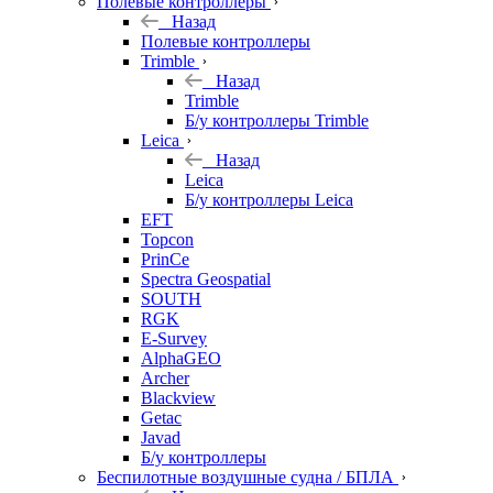
Полевые контроллеры
Назад
Полевые контроллеры
Trimble
Назад
Trimble
Б/у контроллеры Trimble
Leica
Назад
Leica
Б/у контроллеры Leica
EFT
Topcon
PrinCe
Spectra Geospatial
SOUTH
RGK
E-Survey
AlphaGEO
Archer
Blackview
Getac
Javad
Б/у контроллеры
Беспилотные воздушные судна / БПЛА