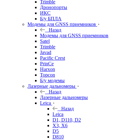
Trimble
Дронопорты
ИКС
Б/у БПЛА
Модемы для GNSS приемников
Назад
Модемы для GNSS приемников
Satel
Trimble
Javad
Pacific Crest
PrinCe
Harxon
Topcon
Б/у модемы
Лазерные дальномеры
Назад
Лазерные дальномеры
Leica
Назад
Leica
D1, D110, D2
X3, X6
D5
D810