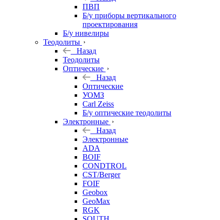
ПВП
Б/у приборы вертикального
проектирования
Б/у нивелиры
Теодолиты
Назад
Теодолиты
Оптические
Назад
Оптические
УОМЗ
Carl Zeiss
Б/у оптические теодолиты
Электронные
Назад
Электронные
ADA
BOIF
CONDTROL
CST/Berger
FOIF
Geobox
GeoMax
RGK
SOUTH