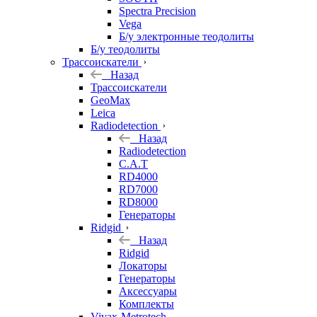
Spectra Precision
Vega
Б/у электронные теодолиты
Б/у теодолиты
Трассоискатели
Назад
Трассоискатели
GeoMax
Leica
Radiodetection
Назад
Radiodetection
C.A.T
RD4000
RD7000
RD8000
Генераторы
Ridgid
Назад
Ridgid
Локаторы
Генераторы
Аксессуары
Комплекты
Vivax-Metrotech