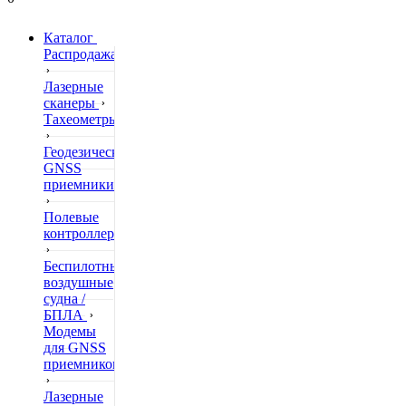
Каталог
Распродажа
Лазерные
сканеры
Тахеометры
Геодезические
GNSS
приемники
Полевые
контроллеры
Беспилотные
воздушные
судна /
БПЛА
Модемы
для GNSS
приемников
Лазерные