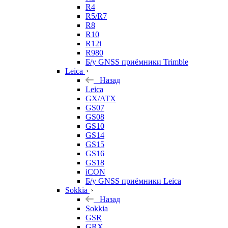
R4
R5/R7
R8
R10
R12i
R980
Б/у GNSS приёмники Trimble
Leica
Назад
Leica
GX/ATX
GS07
GS08
GS10
GS14
GS15
GS16
GS18
iCON
Б/у GNSS приёмники Leica
Sokkia
Назад
Sokkia
GSR
GRX