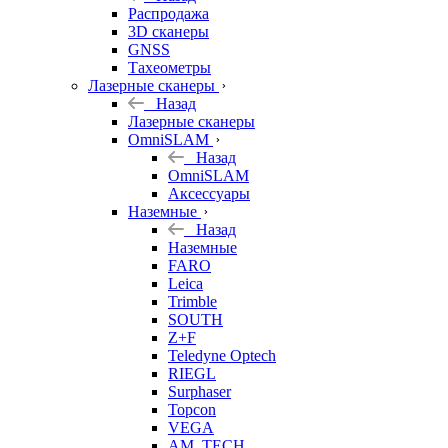
б/у
Распродажа
3D сканеры
GNSS
Тахеометры
Лазерные сканеры
Назад
Лазерные сканеры
OmniSLAM
Назад
OmniSLAM
Аксессуары
Наземные
Назад
Наземные
FARO
Leica
Trimble
SOUTH
Z+F
Teledyne Optech
RIEGL
Surphaser
Topcon
VEGA
AM. TECH