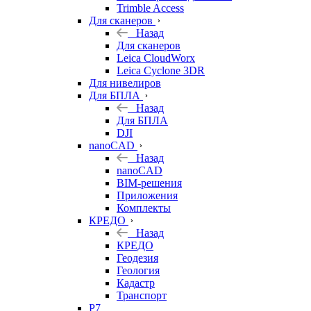
Trimble Access
Для сканеров
Назад
Для сканеров
Leica CloudWorx
Leica Cyclone 3DR
Для нивелиров
Для БПЛА
Назад
Для БПЛА
DJI
nanoCAD
Назад
nanoCAD
BIM-решения
Приложения
Комплекты
КРЕДО
Назад
КРЕДО
Геодезия
Геология
Кадастр
Транспорт
Р7