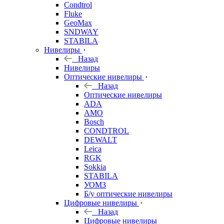
Condtrol
Fluke
GeoMax
SNDWAY
STABILA
Нивелиры
Назад
Нивелиры
Оптические нивелиры
Назад
Оптические нивелиры
ADA
AMO
Bosch
CONDTROL
DEWALT
Leica
RGK
Sokkia
STABILA
УОМЗ
Б/у оптические нивелиры
Цифровые нивелиры
Назад
Цифровые нивелиры