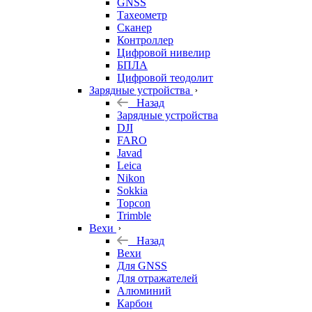
GNSS
Тахеометр
Сканер
Контроллер
Цифровой нивелир
БПЛА
Цифровой теодолит
Зарядные устройства
Назад
Зарядные устройства
DJI
FARO
Javad
Leica
Nikon
Sokkia
Topcon
Trimble
Вехи
Назад
Вехи
Для GNSS
Для отражателей
Алюминий
Карбон