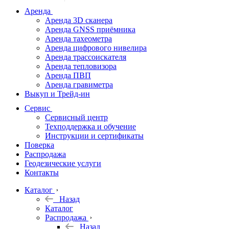
дальномеры
Аренда
Аренда 3D сканера
Нивелиры
Аренда GNSS приёмника
Аренда тахеометра
Теодолиты
Аренда цифрового нивелира
Аренда трассоискателя
Трассоискатели
Аренда тепловизора
Аренда ПВП
Неразрушающий
Аренда гравиметра
контроль
Выкуп и Трейд-ин
Аксессуары
Сервис
Софт
Сервисный центр
Георадары
Техподдержка и обучение
Инструкции и сертификаты
Акции
Поверка
Гидрография
Распродажа
Геодезические услуги
Подбор
Контакты
оборудования
по задачам
Каталог
Назад
Архив
Каталог
Геодезическое
Распродажа
оборудование
Назад