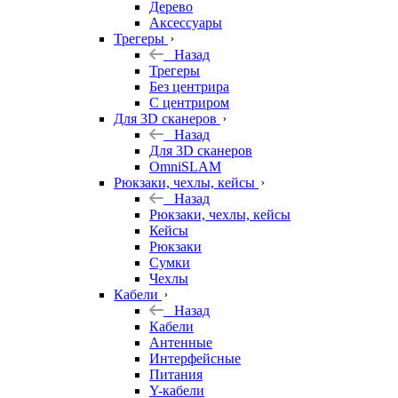
Дерево
Аксессуары
Трегеры
Назад
Трегеры
Без центрира
С центриром
Для 3D сканеров
Назад
Для 3D сканеров
OmniSLAM
Рюкзаки, чехлы, кейсы
Назад
Рюкзаки, чехлы, кейсы
Кейсы
Рюкзаки
Сумки
Чехлы
Кабели
Назад
Кабели
Антенные
Интерфейсные
Питания
Y-кабели