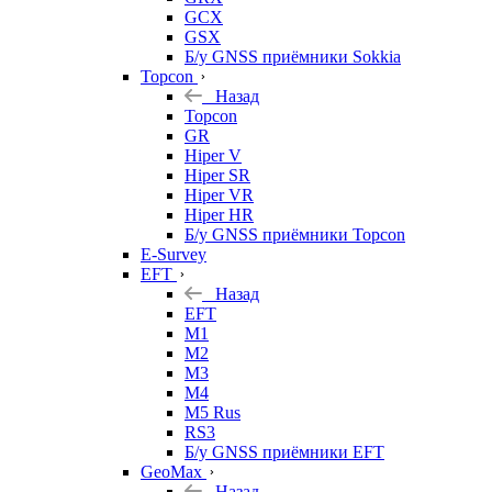
GCX
GSX
Б/у GNSS приёмники Sokkia
Topcon
Назад
Topcon
GR
Hiper V
Hiper SR
Hiper VR
Hiper HR
Б/у GNSS приёмники Topcon
E-Survey
EFT
Назад
EFT
M1
M2
M3
M4
M5 Rus
RS3
Б/у GNSS приёмники EFT
GeoMax
Назад