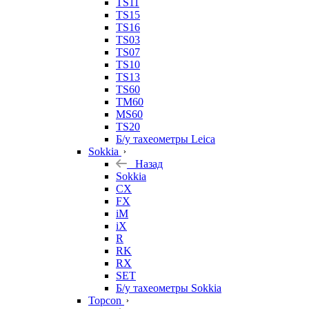
TS11
TS15
TS16
TS03
TS07
TS10
TS13
TS60
TM60
MS60
TS20
Б/у тахеометры Leica
Sokkia
Назад
Sokkia
CX
FX
iM
iX
R
RK
RX
SET
Б/у тахеометры Sokkia
Topcon