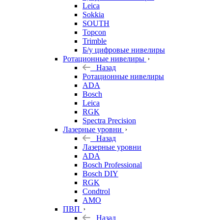
Leica
Sokkia
SOUTH
Topcon
Trimble
Б/у цифровые нивелиры
Ротационные нивелиры
Назад
Ротационные нивелиры
ADA
Bosch
Leica
RGK
Spectra Precision
Лазерные уровни
Назад
Лазерные уровни
ADA
Bosch Professional
Bosch DIY
RGK
Condtrol
AMO
ПВП
Назад