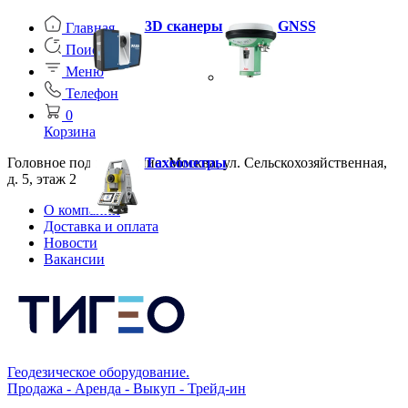
3D сканеры
GNSS
Главная
Поиск
Меню
Телефон
0
Корзина
Головное подразделение: Москва, ул. Сельскохозяйственная,
Тахеометры
д. 5, этаж 2
О компании
Доставка и оплата
Новости
Вакансии
Геодезическое оборудование.
Продажа - Аренда - Выкуп - Трейд-ин