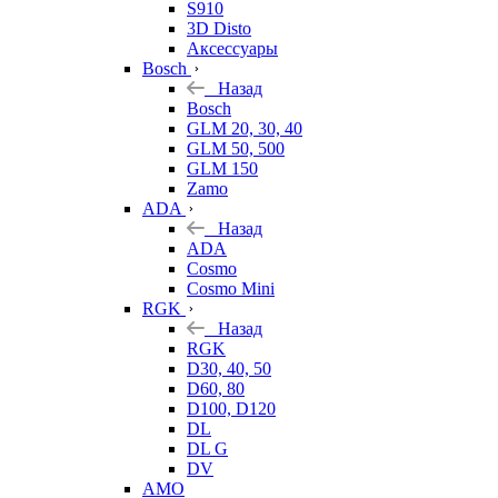
S910
3D Disto
Аксессуары
Bosch
Назад
Bosch
GLM 20, 30, 40
GLM 50, 500
GLM 150
Zamo
ADA
Назад
ADA
Cosmo
Cosmo Mini
RGK
Назад
RGK
D30, 40, 50
D60, 80
D100, D120
DL
DL G
DV
AMO