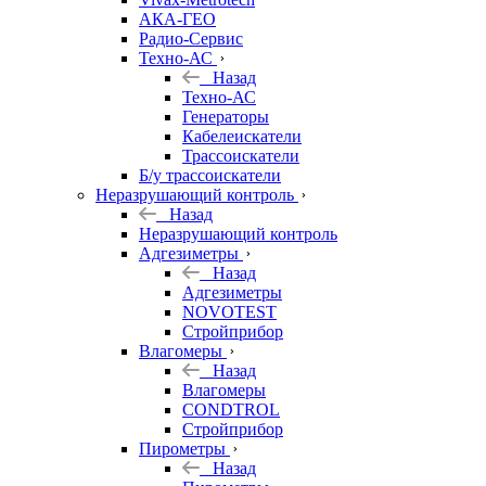
АКА-ГЕО
Радио-Сервис
Техно-АС
Назад
Техно-АС
Генераторы
Кабелеискатели
Трассоискатели
Б/у трассоискатели
Неразрушающий контроль
Назад
Неразрушающий контроль
Адгезиметры
Назад
Адгезиметры
NOVOTEST
Стройприбор
Влагомеры
Назад
Влагомеры
CONDTROL
Стройприбор
Пирометры
Назад