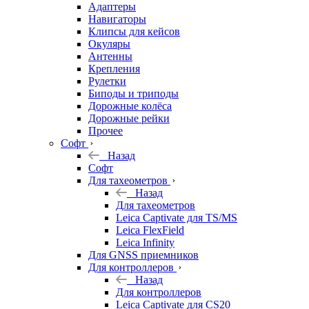
Адаптеры
Навигаторы
Клипсы для кейсов
Окуляры
Антенны
Крепления
Рулетки
Биподы и триподы
Дорожные колёса
Дорожные рейки
Прочее
Софт
Назад
Софт
Для тахеометров
Назад
Для тахеометров
Leica Captivate для TS/MS
Leica FlexField
Leica Infinity
Для GNSS приемников
Для контроллеров
Назад
Для контроллеров
Leica Captivate для CS20