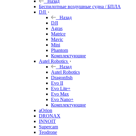
Назад
Беспилотные воздушные судна / БПЛА
DJI
Назад
DJI
Agras
Matrice
Mavic
Mini
Phantom
Комплектующие
Autel Robotics
Назад
Autel Robotics
Dragonfish
Evo II
Evo Lite+
Evo Max
Evo Nano+
Комплектующие
aOrion
DRONAX
INNOIT
Supercam
Teodrone