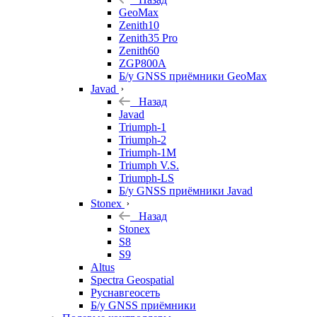
GeoMax
Zenith10
Zenith35 Pro
Zenith60
ZGP800A
Б/у GNSS приёмники GeoMax
Javad
Назад
Javad
Triumph-1
Triumph-2
Triumph-1M
Triumph V.S.
Triumph-LS
Б/у GNSS приёмники Javad
Stonex
Назад
Stonex
S8
S9
Altus
Spectra Geospatial
Руснавгеосеть
Б/у GNSS приёмники