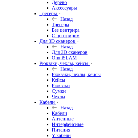
Дерево
Аксессуары
Трегеры
Назад
Трегеры
Без центрира
С центриром
Для 3D сканеров
Назад
Для 3D сканеров
OmniSLAM
Рюкзаки, чехлы, кейсы
Назад
Рюкзаки, чехлы, кейсы
Кейсы
Рюкзаки
Сумки
Чехлы
Кабели
Назад
Кабели
Антенные
Интерфейсные
Питания
Y-кабели