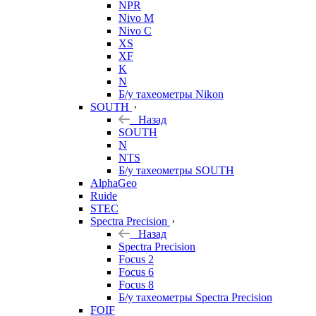
NPR
Nivo M
Nivo C
XS
XF
K
N
Б/у тахеометры Nikon
SOUTH
Назад
SOUTH
N
NTS
Б/у тахеометры SOUTH
AlphaGeo
Ruide
STEC
Spectra Precision
Назад
Spectra Precision
Focus 2
Focus 6
Focus 8
Б/у тахеометры Spectra Precision
FOIF