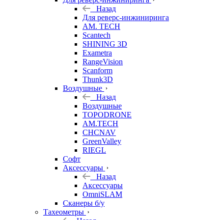
Назад
Для реверс-инжиниринга
AM. TECH
Scantech
SHINING 3D
Exametra
RangeVision
Scanform
Thunk3D
Воздушные
Назад
Воздушные
TOPODRONE
AM.TECH
CHCNAV
GreenValley
RIEGL
Софт
Аксессуары
Назад
Аксессуары
OmniSLAM
Сканеры б/у
Тахеометры