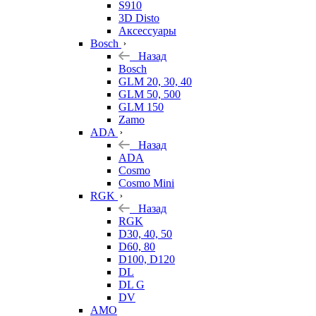
S910
3D Disto
Аксессуары
Bosch
Назад
Bosch
GLM 20, 30, 40
GLM 50, 500
GLM 150
Zamo
ADA
Назад
ADA
Cosmo
Cosmo Mini
RGK
Назад
RGK
D30, 40, 50
D60, 80
D100, D120
DL
DL G
DV
AMO