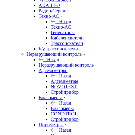
АКА-ГЕО
Радио-Сервис
Техно-АС
Назад
Техно-АС
Генераторы
Кабелеискатели
Трассоискатели
Б/у трассоискатели
Неразрушающий контроль
Назад
Неразрушающий контроль
Адгезиметры
Назад
Адгезиметры
NOVOTEST
Стройприбор
Влагомеры
Назад
Влагомеры
CONDTROL
Стройприбор
Пирометры
Назад