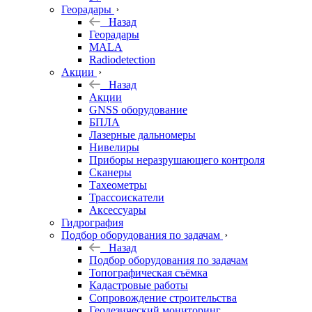
Георадары
Назад
Георадары
MALA
Radiodetection
Акции
Назад
Акции
GNSS оборудование
БПЛА
Лазерные дальномеры
Нивелиры
Приборы неразрушающего контроля
Сканеры
Тахеометры
Трассоискатели
Аксессуары
Гидрография
Подбор оборудования по задачам
Назад
Подбор оборудования по задачам
Топографическая съёмка
Кадастровые работы
Сопровождение строительства
Геодезический мониторинг