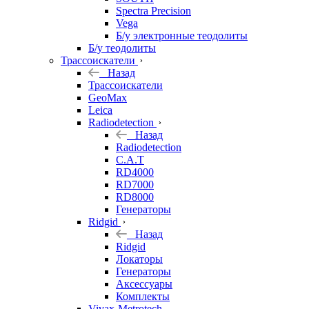
Spectra Precision
Vega
Б/у электронные теодолиты
Б/у теодолиты
Трассоискатели
Назад
Трассоискатели
GeoMax
Leica
Radiodetection
Назад
Radiodetection
C.A.T
RD4000
RD7000
RD8000
Генераторы
Ridgid
Назад
Ridgid
Локаторы
Генераторы
Аксессуары
Комплекты
Vivax-Metrotech