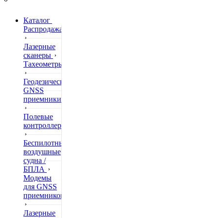
Каталог
Распродажа
Лазерные
сканеры
Тахеометры
Геодезические
GNSS
приемники
Полевые
контроллеры
Беспилотные
воздушные
судна /
БПЛА
Модемы
для GNSS
приемников
Лазерные