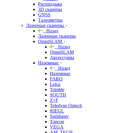
б/у
Распродажа
3D сканеры
GNSS
Тахеометры
Лазерные сканеры
Назад
Лазерные сканеры
OmniSLAM
Назад
OmniSLAM
Аксессуары
Наземные
Назад
Наземные
FARO
Leica
Trimble
SOUTH
Z+F
Teledyne Optech
RIEGL
Surphaser
Topcon
VEGA
AM. TECH