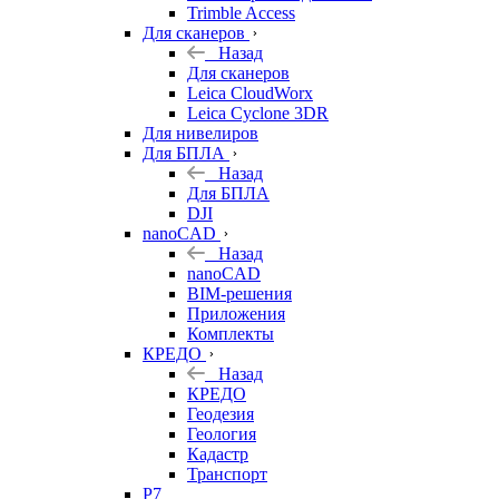
Trimble Access
Для сканеров
Назад
Для сканеров
Leica CloudWorx
Leica Cyclone 3DR
Для нивелиров
Для БПЛА
Назад
Для БПЛА
DJI
nanoCAD
Назад
nanoCAD
BIM-решения
Приложения
Комплекты
КРЕДО
Назад
КРЕДО
Геодезия
Геология
Кадастр
Транспорт
Р7