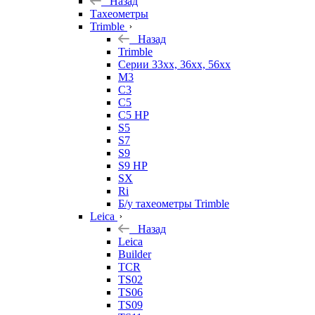
Назад
Тахеометры
Trimble
Назад
Trimble
Серии 33xx, 36xx, 56xx
M3
C3
C5
C5 HP
S5
S7
S9
S9 HP
SX
Ri
Б/у тахеометры Trimble
Leica
Назад
Leica
Builder
TCR
TS02
TS06
TS09