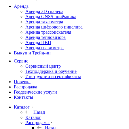
дальномеры
Аренда
Аренда 3D сканера
Нивелиры
Аренда GNSS приёмника
Аренда тахеометра
Теодолиты
Аренда цифрового нивелира
Аренда трассоискателя
Трассоискатели
Аренда тепловизора
Аренда ПВП
Неразрушающий
Аренда гравиметра
контроль
Выкуп и Трейд-ин
Аксессуары
Сервис
Софт
Сервисный центр
Георадары
Техподдержка и обучение
Инструкции и сертификаты
Акции
Поверка
Гидрография
Распродажа
Геодезические услуги
Подбор
Контакты
оборудования
по задачам
Каталог
Назад
Архив
Каталог
Геодезическое
Распродажа
оборудование
Назад