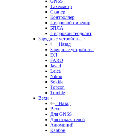
GNSS
Тахеометр
Сканер
Контроллер
Цифровой нивелир
БПЛА
Цифровой теодолит
Зарядные устройства
Назад
Зарядные устройства
DJI
FARO
Javad
Leica
Nikon
Sokkia
Topcon
Trimble
Вехи
Назад
Вехи
Для GNSS
Для отражателей
Алюминий
Карбон