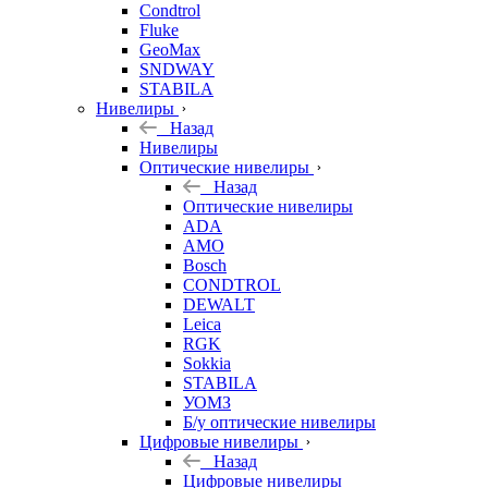
Condtrol
Fluke
GeoMax
SNDWAY
STABILA
Нивелиры
Назад
Нивелиры
Оптические нивелиры
Назад
Оптические нивелиры
ADA
AMO
Bosch
CONDTROL
DEWALT
Leica
RGK
Sokkia
STABILA
УОМЗ
Б/у оптические нивелиры
Цифровые нивелиры
Назад
Цифровые нивелиры