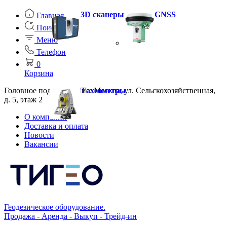
3D сканеры
GNSS
Главная
Поиск
Меню
Телефон
0
Корзина
Головное подразделение: Москва, ул. Сельскохозяйственная,
Тахеометры
д. 5, этаж 2
О компании
Доставка и оплата
Новости
Вакансии
Геодезическое оборудование.
Продажа - Аренда - Выкуп - Трейд-ин