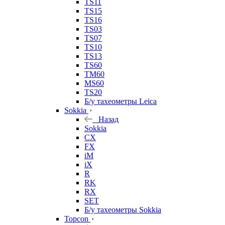
TS11
TS15
TS16
TS03
TS07
TS10
TS13
TS60
TM60
MS60
TS20
Б/у тахеометры Leica
Sokkia
Назад
Sokkia
CX
FX
iM
iX
R
RK
RX
SET
Б/у тахеометры Sokkia
Topcon