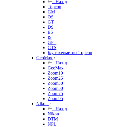
Назад
Topcon
GM
OS
GT
DS
ES
IS
GPT
GTS
Б/у тахеометры Topcon
GeoMax
Назад
GeoMax
Zoom10
Zoom25
Zoom30
Zoom50
Zoom75
Zoom95
Nikon
Назад
Nikon
DTM
NPL