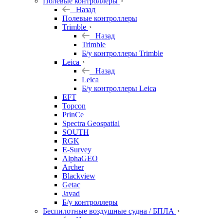
Полевые контроллеры
Назад
Полевые контроллеры
Trimble
Назад
Trimble
Б/у контроллеры Trimble
Leica
Назад
Leica
Б/у контроллеры Leica
EFT
Topcon
PrinCe
Spectra Geospatial
SOUTH
RGK
E-Survey
AlphaGEO
Archer
Blackview
Getac
Javad
Б/у контроллеры
Беспилотные воздушные судна / БПЛА