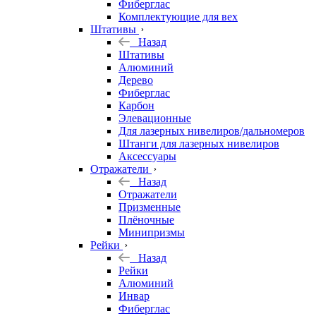
Фиберглас
Комплектующие для вех
Штативы
Назад
Штативы
Алюминий
Дерево
Фиберглас
Карбон
Элевационные
Для лазерных нивелиров/дальномеров
Штанги для лазерных нивелиров
Аксессуары
Отражатели
Назад
Отражатели
Призменные
Плёночные
Минипризмы
Рейки
Назад
Рейки
Алюминий
Инвар
Фиберглас