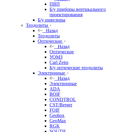
ПВП
Б/у приборы вертикального
проектирования
Б/у нивелиры
Теодолиты
Назад
Теодолиты
Оптические
Назад
Оптические
УОМЗ
Carl Zeiss
Б/у оптические теодолиты
Электронные
Назад
Электронные
ADA
BOIF
CONDTROL
CST/Berger
FOIF
Geobox
GeoMax
RGK
SOUTH