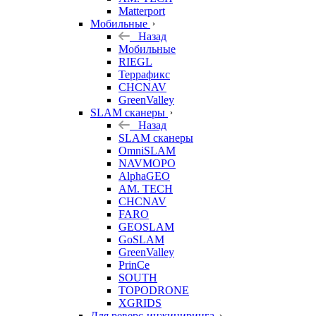
Matterport
Мобильные
Назад
Мобильные
RIEGL
Террафикс
CHCNAV
GreenValley
SLAM сканеры
Назад
SLAM сканеры
OmniSLAM
NAVMOPO
AlphaGEO
AM. TECH
CHCNAV
FARO
GEOSLAM
GoSLAM
GreenValley
PrinCe
SOUTH
TOPODRONE
XGRIDS
Для реверс-инжиниринга