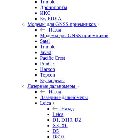
Trimble
Дронопорты
ИКС
Б/у БПЛА
Модемы для GNSS приемников
Назад
Модемы для GNSS приемников
Satel
Trimble
Javad
Pacific Crest
PrinCe
Harxon
Topcon
Б/у модемы
Лазерные дальномеры
Назад
Лазерные дальномеры
Leica
Назад
Leica
D1, D110, D2
X3, X6
D5
D810