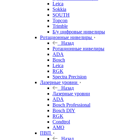
Leica
Sokkia
SOUTH
Topcon
Trimble
Б/у цифровые нивелиры
Ротационные нивелиры
Назад
Ротационные нивелиры
ADA
Bosch
Leica
RGK
Spectra Precision
Лазерные уровни
Назад
Лазерные уровни
ADA
Bosch Professional
Bosch DIY
RGK
Condtrol
AMO
ПВП
Назад