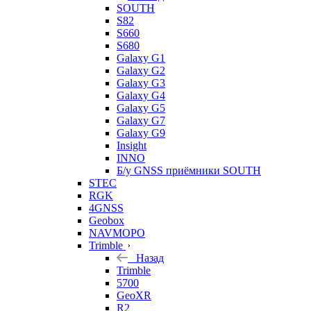
SOUTH
S82
S660
S680
Galaxy G1
Galaxy G2
Galaxy G3
Galaxy G4
Galaxy G5
Galaxy G7
Galaxy G9
Insight
INNO
Б/у GNSS приёмники SOUTH
STEC
RGK
4GNSS
Geobox
NAVMOPO
Trimble
Назад
Trimble
5700
GeoXR
R2