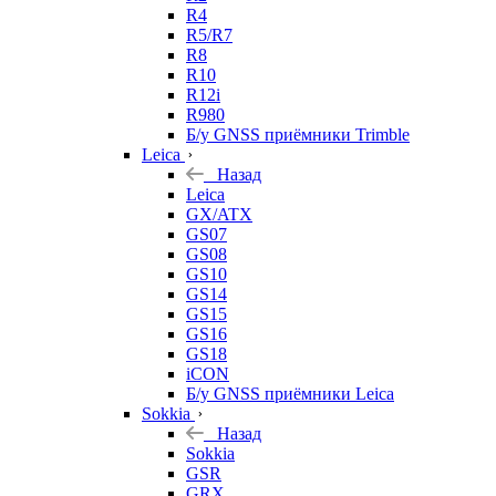
R4
R5/R7
R8
R10
R12i
R980
Б/у GNSS приёмники Trimble
Leica
Назад
Leica
GX/ATX
GS07
GS08
GS10
GS14
GS15
GS16
GS18
iCON
Б/у GNSS приёмники Leica
Sokkia
Назад
Sokkia
GSR
GRX