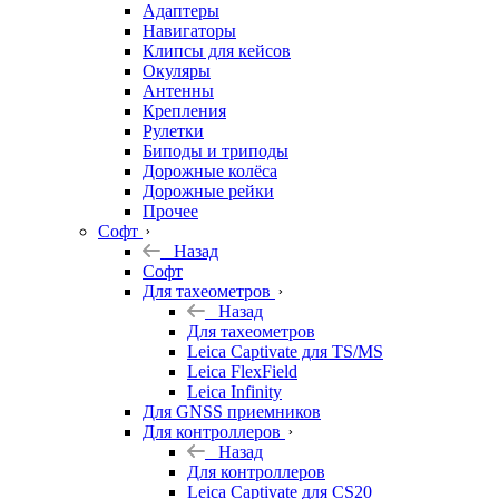
Адаптеры
Навигаторы
Клипсы для кейсов
Окуляры
Антенны
Крепления
Рулетки
Биподы и триподы
Дорожные колёса
Дорожные рейки
Прочее
Софт
Назад
Софт
Для тахеометров
Назад
Для тахеометров
Leica Captivate для TS/MS
Leica FlexField
Leica Infinity
Для GNSS приемников
Для контроллеров
Назад
Для контроллеров
Leica Captivate для CS20