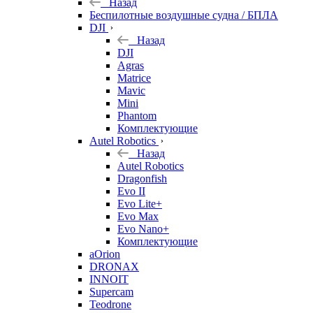
Назад
Беспилотные воздушные судна / БПЛА
DJI
Назад
DJI
Agras
Matrice
Mavic
Mini
Phantom
Комплектующие
Autel Robotics
Назад
Autel Robotics
Dragonfish
Evo II
Evo Lite+
Evo Max
Evo Nano+
Комплектующие
aOrion
DRONAX
INNOIT
Supercam
Teodrone