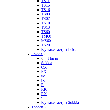
TS11
TS15
TS16
TS03
TS07
TS10
TS13
TS60
TM60
MS60
TS20
Б/у тахеометры Leica
Sokkia
Назад
Sokkia
CX
FX
iM
iX
R
RK
RX
SET
Б/у тахеометры Sokkia
Topcon