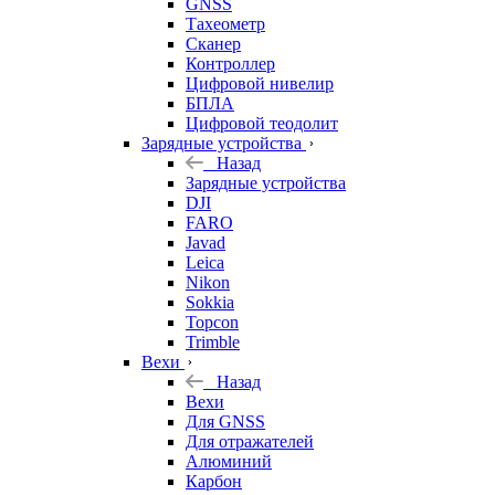
GNSS
Тахеометр
Сканер
Контроллер
Цифровой нивелир
БПЛА
Цифровой теодолит
Зарядные устройства
Назад
Зарядные устройства
DJI
FARO
Javad
Leica
Nikon
Sokkia
Topcon
Trimble
Вехи
Назад
Вехи
Для GNSS
Для отражателей
Алюминий
Карбон