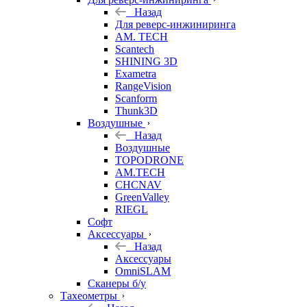
Назад
Для реверс-инжиниринга
AM. TECH
Scantech
SHINING 3D
Exametra
RangeVision
Scanform
Thunk3D
Воздушные
Назад
Воздушные
TOPODRONE
AM.TECH
CHCNAV
GreenValley
RIEGL
Софт
Аксессуары
Назад
Аксессуары
OmniSLAM
Сканеры б/у
Тахеометры