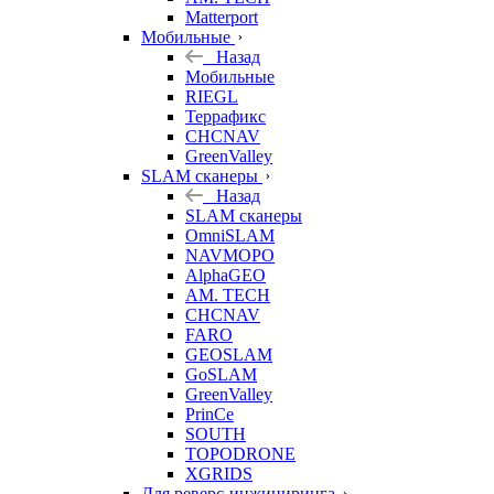
Matterport
Мобильные
Назад
Мобильные
RIEGL
Террафикс
CHCNAV
GreenValley
SLAM сканеры
Назад
SLAM сканеры
OmniSLAM
NAVMOPO
AlphaGEO
AM. TECH
CHCNAV
FARO
GEOSLAM
GoSLAM
GreenValley
PrinCe
SOUTH
TOPODRONE
XGRIDS
Для реверс-инжиниринга