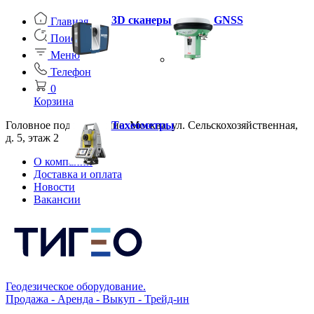
3D сканеры
GNSS
Главная
Поиск
Меню
Телефон
0
Корзина
Головное подразделение: Москва, ул. Сельскохозяйственная,
Тахеометры
д. 5, этаж 2
О компании
Доставка и оплата
Новости
Вакансии
Геодезическое оборудование.
Продажа - Аренда - Выкуп - Трейд-ин