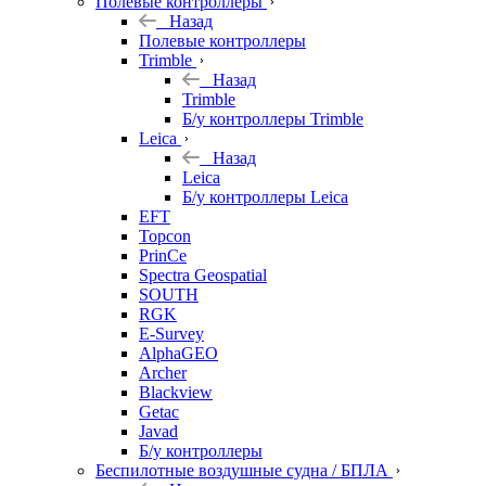
Полевые контроллеры
Назад
Полевые контроллеры
Trimble
Назад
Trimble
Б/у контроллеры Trimble
Leica
Назад
Leica
Б/у контроллеры Leica
EFT
Topcon
PrinCe
Spectra Geospatial
SOUTH
RGK
E-Survey
AlphaGEO
Archer
Blackview
Getac
Javad
Б/у контроллеры
Беспилотные воздушные судна / БПЛА