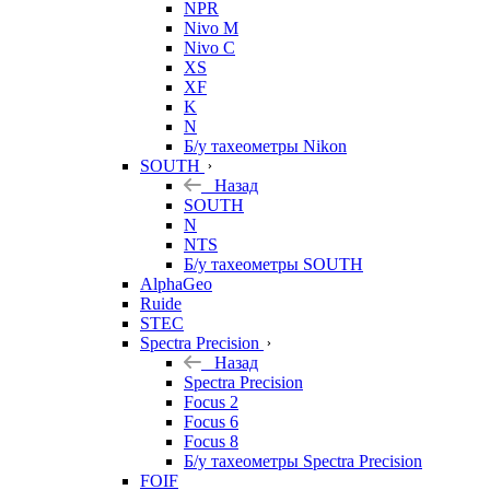
NPR
Nivo M
Nivo C
XS
XF
K
N
Б/у тахеометры Nikon
SOUTH
Назад
SOUTH
N
NTS
Б/у тахеометры SOUTH
AlphaGeo
Ruide
STEC
Spectra Precision
Назад
Spectra Precision
Focus 2
Focus 6
Focus 8
Б/у тахеометры Spectra Precision
FOIF