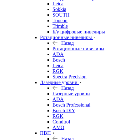
Leica
Sokkia
SOUTH
Topcon
Trimble
Б/у цифровые нивелиры
Ротационные нивелиры
Назад
Ротационные нивелиры
ADA
Bosch
Leica
RGK
Spectra Precision
Лазерные уровни
Назад
Лазерные уровни
ADA
Bosch Professional
Bosch DIY
RGK
Condtrol
AMO
ПВП
Назад