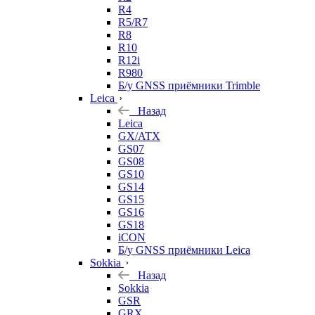
R4
R5/R7
R8
R10
R12i
R980
Б/у GNSS приёмники Trimble
Leica
Назад
Leica
GX/ATX
GS07
GS08
GS10
GS14
GS15
GS16
GS18
iCON
Б/у GNSS приёмники Leica
Sokkia
Назад
Sokkia
GSR
GRX