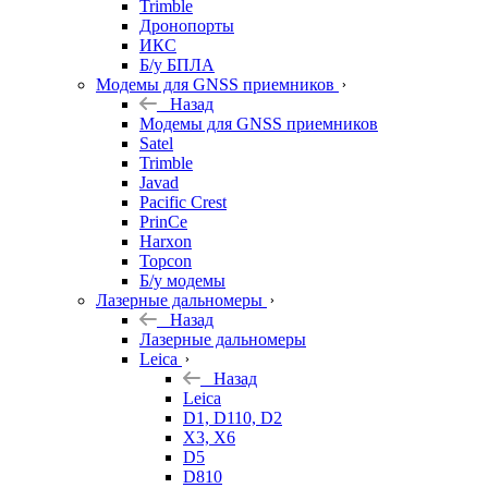
Trimble
Дронопорты
ИКС
Б/у БПЛА
Модемы для GNSS приемников
Назад
Модемы для GNSS приемников
Satel
Trimble
Javad
Pacific Crest
PrinCe
Harxon
Topcon
Б/у модемы
Лазерные дальномеры
Назад
Лазерные дальномеры
Leica
Назад
Leica
D1, D110, D2
X3, X6
D5
D810