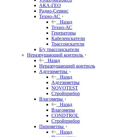
АКА-ГЕО
Радио-Сервис
Техно-АС
Назад
Техно-АС
Генераторы
Кабелеискатели
Трассоискатели
Б/у трассоискатели
Неразрушающий контроль
Назад
Неразрушающий контроль
Адгезиметры
Назад
Адгезиметры
NOVOTEST
Стройприбор
Влагомеры
Назад
Влагомеры
CONDTROL
Стройприбор
Пирометры
Назад