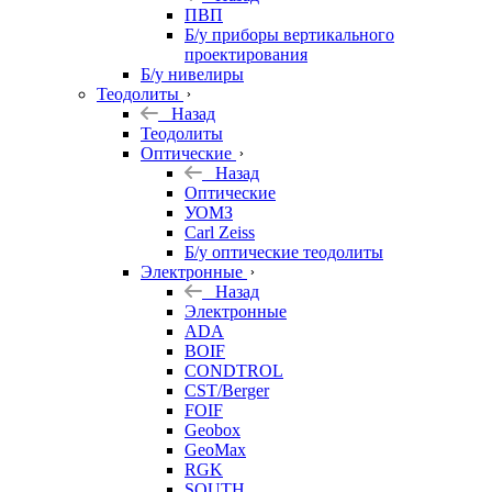
ПВП
Б/у приборы вертикального
проектирования
Б/у нивелиры
Теодолиты
Назад
Теодолиты
Оптические
Назад
Оптические
УОМЗ
Carl Zeiss
Б/у оптические теодолиты
Электронные
Назад
Электронные
ADA
BOIF
CONDTROL
CST/Berger
FOIF
Geobox
GeoMax
RGK
SOUTH