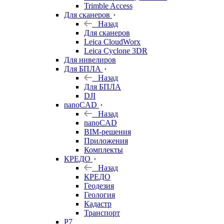
Trimble Access
Для сканеров
Назад
Для сканеров
Leica CloudWorx
Leica Cyclone 3DR
Для нивелиров
Для БПЛА
Назад
Для БПЛА
DJI
nanoCAD
Назад
nanoCAD
BIM-решения
Приложения
Комплекты
КРЕДО
Назад
КРЕДО
Геодезия
Геология
Кадастр
Транспорт
Р7