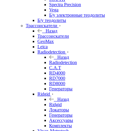
Spectra Precision
Vega
Б/у электронные теодолиты
Б/у теодолиты
Трассоискатели
Назад
Трассоискатели
GeoMax
Leica
Radiodetection
Назад
Radiodetection
C.A.T
RD4000
RD7000
RD8000
Генераторы
Ridgid
Назад
Ridgid
Локаторы
Генераторы
Аксессуары
Комплекты
Vivax-Metrotech