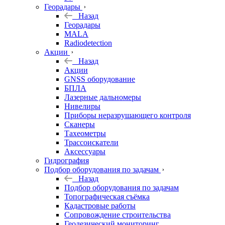
Георадары
Назад
Георадары
MALA
Radiodetection
Акции
Назад
Акции
GNSS оборудование
БПЛА
Лазерные дальномеры
Нивелиры
Приборы неразрушающего контроля
Сканеры
Тахеометры
Трассоискатели
Аксессуары
Гидрография
Подбор оборудования по задачам
Назад
Подбор оборудования по задачам
Топографическая съёмка
Кадастровые работы
Сопровождение строительства
Геодезический мониторинг