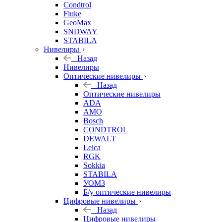
Condtrol
Fluke
GeoMax
SNDWAY
STABILA
Нивелиры
Назад
Нивелиры
Оптические нивелиры
Назад
Оптические нивелиры
ADA
AMO
Bosch
CONDTROL
DEWALT
Leica
RGK
Sokkia
STABILA
УОМЗ
Б/у оптические нивелиры
Цифровые нивелиры
Назад
Цифровые нивелиры