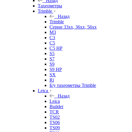
Назад
Тахеометры
Trimble
Назад
Trimble
Серии 33xx, 36xx, 56xx
M3
C3
C5
C5 HP
S5
S7
S9
S9 HP
SX
Ri
Б/у тахеометры Trimble
Leica
Назад
Leica
Builder
TCR
TS02
TS06
TS09