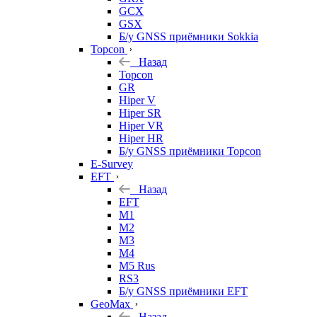
GCX
GSX
Б/у GNSS приёмники Sokkia
Topcon
Назад
Topcon
GR
Hiper V
Hiper SR
Hiper VR
Hiper HR
Б/у GNSS приёмники Topcon
E-Survey
EFT
Назад
EFT
M1
M2
M3
M4
M5 Rus
RS3
Б/у GNSS приёмники EFT
GeoMax
Назад