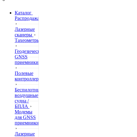
Каталог
Распродажа
Лазерные
сканеры
Тахеометры
Геодезические
GNSS
приемники
Полевые
контроллеры
Беспилотные
воздушные
судна /
БПЛА
Модемы
для GNSS
приемников
Лазерные