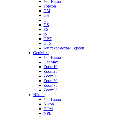
Назад
Topcon
GM
OS
GT
DS
ES
IS
GPT
GTS
Б/у тахеометры Topcon
GeoMax
Назад
GeoMax
Zoom10
Zoom25
Zoom30
Zoom50
Zoom75
Zoom95
Nikon
Назад
Nikon
DTM
NPL