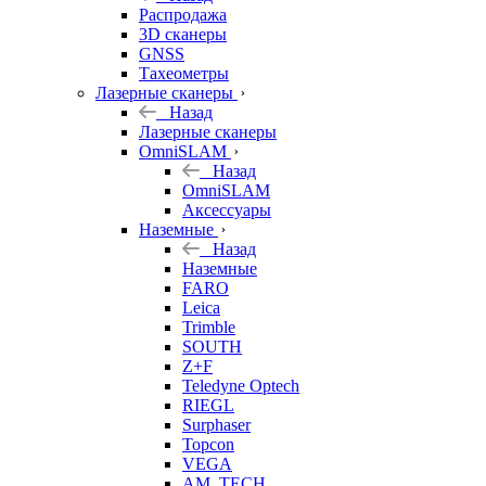
б/у
Распродажа
3D сканеры
GNSS
Тахеометры
Лазерные сканеры
Назад
Лазерные сканеры
OmniSLAM
Назад
OmniSLAM
Аксессуары
Наземные
Назад
Наземные
FARO
Leica
Trimble
SOUTH
Z+F
Teledyne Optech
RIEGL
Surphaser
Topcon
VEGA
AM. TECH