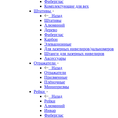
Фиберглас
Комплектующие для вех
Штативы
Назад
Штативы
Алюминий
Дерево
Фиберглас
Карбон
Элевационные
Для лазерных нивелиров/дальномеров
Штанги для лазерных нивелиров
Аксессуары
Отражатели
Назад
Отражатели
Призменные
Плёночные
Минипризмы
Рейки
Назад
Рейки
Алюминий
Инвар
Фиберглас