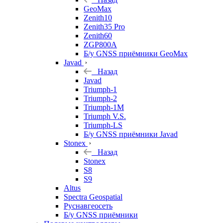
GeoMax
Zenith10
Zenith35 Pro
Zenith60
ZGP800A
Б/у GNSS приёмники GeoMax
Javad
Назад
Javad
Triumph-1
Triumph-2
Triumph-1M
Triumph V.S.
Triumph-LS
Б/у GNSS приёмники Javad
Stonex
Назад
Stonex
S8
S9
Altus
Spectra Geospatial
Руснавгеосеть
Б/у GNSS приёмники