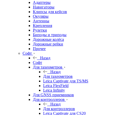
Адаптеры
Навигаторы
Клипсы для кейсов
Окуляры
Антенны
Крепления
Рулетки
Биподы и триподы
Дорожные колёса
Дорожные рейки
Прочее
Софт
Назад
Софт
Для тахеометров
Назад
Для тахеометров
Leica Captivate для TS/MS
Leica FlexField
Leica Infinity
Для GNSS приемников
Для контроллеров
Назад
Для контроллеров
Leica Captivate для CS20