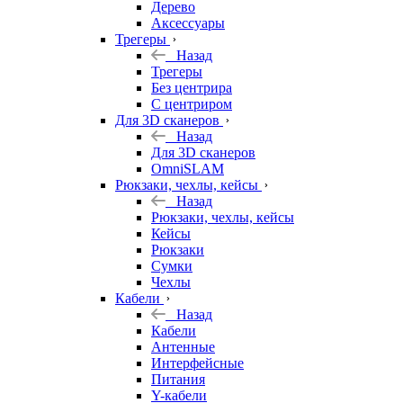
Дерево
Аксессуары
Трегеры
Назад
Трегеры
Без центрира
С центриром
Для 3D сканеров
Назад
Для 3D сканеров
OmniSLAM
Рюкзаки, чехлы, кейсы
Назад
Рюкзаки, чехлы, кейсы
Кейсы
Рюкзаки
Сумки
Чехлы
Кабели
Назад
Кабели
Антенные
Интерфейсные
Питания
Y-кабели