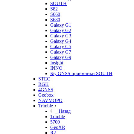
SOUTH
S82
S660
S680
Galaxy G1
Galaxy G2
Galaxy G3
Galaxy G4
Galaxy G5
Galaxy G7
Galaxy G9
Insight
INNO
Б/у GNSS приёмники SOUTH
STEC
RGK
4GNSS
Geobox
NAVMOPO
Trimble
Назад
Trimble
5700
GeoXR
R2