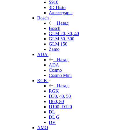
S910
3D Disto
Аксессуары
Bosch
Назад
Bosch
GLM 20, 30, 40
GLM 50, 500
GLM 150
Zamo
ADA
Назад
ADA
Cosmo
Cosmo Mini
RGK
Назад
RGK
D30, 40, 50
D60, 80
D100, D120
DL
DL G
DV
AMO