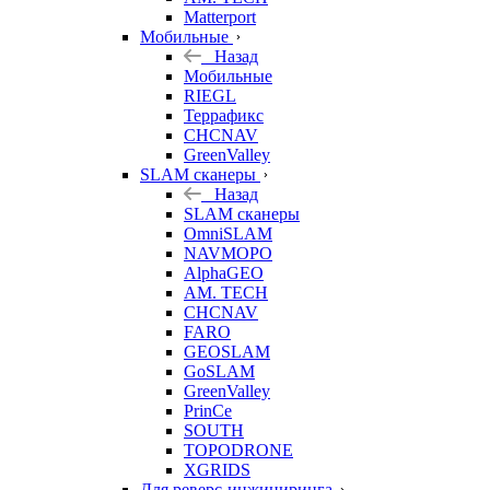
Matterport
Мобильные
Назад
Мобильные
RIEGL
Террафикс
CHCNAV
GreenValley
SLAM сканеры
Назад
SLAM сканеры
OmniSLAM
NAVMOPO
AlphaGEO
AM. TECH
CHCNAV
FARO
GEOSLAM
GoSLAM
GreenValley
PrinCe
SOUTH
TOPODRONE
XGRIDS
Для реверс-инжиниринга