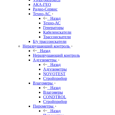
АКА-ГЕО
Радио-Сервис
Техно-АС
Назад
Техно-АС
Генераторы
Кабелеискатели
Трассоискатели
Б/у трассоискатели
Неразрушающий контроль
Назад
Неразрушающий контроль
Адгезиметры
Назад
Адгезиметры
NOVOTEST
Стройприбор
Влагомеры
Назад
Влагомеры
CONDTROL
Стройприбор
Пирометры
Назад