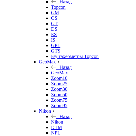
Назад
Topcon
GM
OS
GT
DS
ES
IS
GPT
GTS
Б/у тахеометры Topcon
GeoMax
Назад
GeoMax
Zoom10
Zoom25
Zoom30
Zoom50
Zoom75
Zoom95
Nikon
Назад
Nikon
DTM
NPL