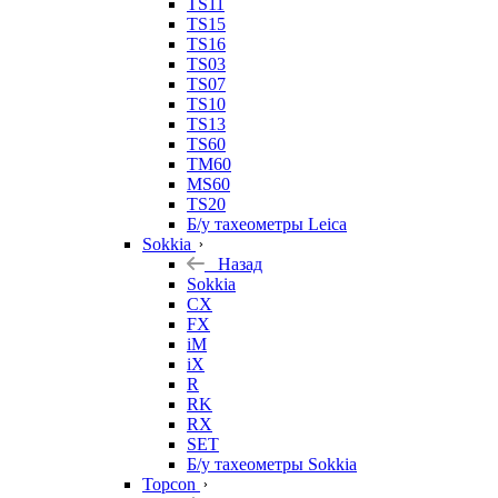
TS11
TS15
TS16
TS03
TS07
TS10
TS13
TS60
TM60
MS60
TS20
Б/у тахеометры Leica
Sokkia
Назад
Sokkia
CX
FX
iM
iX
R
RK
RX
SET
Б/у тахеометры Sokkia
Topcon