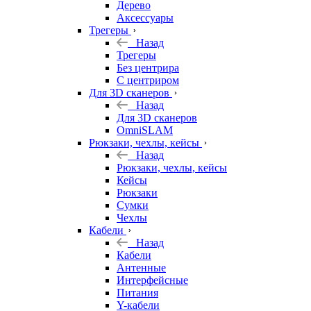
Дерево
Аксессуары
Трегеры
Назад
Трегеры
Без центрира
С центриром
Для 3D сканеров
Назад
Для 3D сканеров
OmniSLAM
Рюкзаки, чехлы, кейсы
Назад
Рюкзаки, чехлы, кейсы
Кейсы
Рюкзаки
Сумки
Чехлы
Кабели
Назад
Кабели
Антенные
Интерфейсные
Питания
Y-кабели