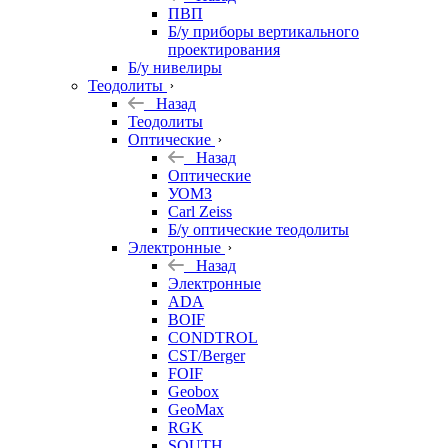
ПВП
Б/у приборы вертикального
проектирования
Б/у нивелиры
Теодолиты
Назад
Теодолиты
Оптические
Назад
Оптические
УОМЗ
Carl Zeiss
Б/у оптические теодолиты
Электронные
Назад
Электронные
ADA
BOIF
CONDTROL
CST/Berger
FOIF
Geobox
GeoMax
RGK
SOUTH