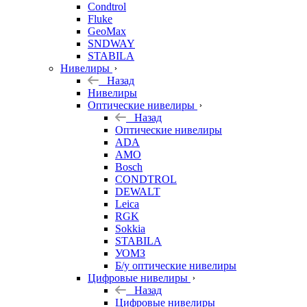
Condtrol
Fluke
GeoMax
SNDWAY
STABILA
Нивелиры
Назад
Нивелиры
Оптические нивелиры
Назад
Оптические нивелиры
ADA
AMO
Bosch
CONDTROL
DEWALT
Leica
RGK
Sokkia
STABILA
УОМЗ
Б/у оптические нивелиры
Цифровые нивелиры
Назад
Цифровые нивелиры