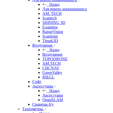
Назад
Для реверс-инжиниринга
AM. TECH
Scantech
SHINING 3D
Exametra
RangeVision
Scanform
Thunk3D
Воздушные
Назад
Воздушные
TOPODRONE
AM.TECH
CHCNAV
GreenValley
RIEGL
Софт
Аксессуары
Назад
Аксессуары
OmniSLAM
Сканеры б/у
Тахеометры