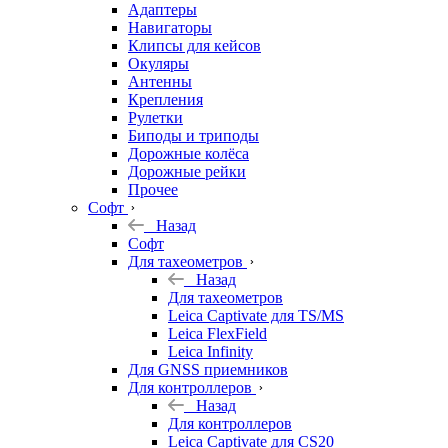
Адаптеры
Навигаторы
Клипсы для кейсов
Окуляры
Антенны
Крепления
Рулетки
Биподы и триподы
Дорожные колёса
Дорожные рейки
Прочее
Софт
Назад
Софт
Для тахеометров
Назад
Для тахеометров
Leica Captivate для TS/MS
Leica FlexField
Leica Infinity
Для GNSS приемников
Для контроллеров
Назад
Для контроллеров
Leica Captivate для CS20