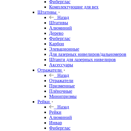
Фиберглас
Комплектующие для вех
Штативы
Назад
Штативы
Алюминий
Дерево
Фиберглас
Карбон
Элевационные
Для лазерных нивелиров/дальномеров
Штанги для лазерных нивелиров
Аксессуары
Отражатели
Назад
Отражатели
Призменные
Плёночные
Минипризмы
Рейки
Назад
Рейки
Алюминий
Инвар
Фиберглас