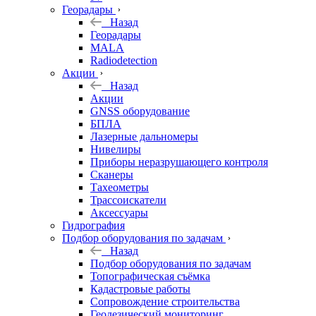
Георадары
Назад
Георадары
MALA
Radiodetection
Акции
Назад
Акции
GNSS оборудование
БПЛА
Лазерные дальномеры
Нивелиры
Приборы неразрушающего контроля
Сканеры
Тахеометры
Трассоискатели
Аксессуары
Гидрография
Подбор оборудования по задачам
Назад
Подбор оборудования по задачам
Топографическая съёмка
Кадастровые работы
Сопровождение строительства
Геодезический мониторинг