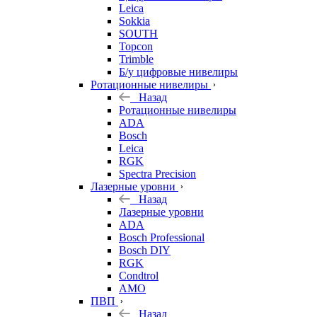
Leica
Sokkia
SOUTH
Topcon
Trimble
Б/у цифровые нивелиры
Ротационные нивелиры
Назад
Ротационные нивелиры
ADA
Bosch
Leica
RGK
Spectra Precision
Лазерные уровни
Назад
Лазерные уровни
ADA
Bosch Professional
Bosch DIY
RGK
Condtrol
AMO
ПВП
Назад