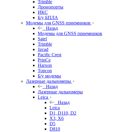
Trimble
Дронопорты
ИКС
Б/у БПЛА
Модемы для GNSS приемников
Назад
Модемы для GNSS приемников
Satel
Trimble
Javad
Pacific Crest
PrinCe
Harxon
Topcon
Б/у модемы
Лазерные дальномеры
Назад
Лазерные дальномеры
Leica
Назад
Leica
D1, D110, D2
X3, X6
D5
D810