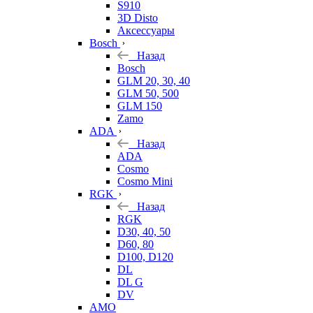
S910
3D Disto
Аксессуары
Bosch
Назад
Bosch
GLM 20, 30, 40
GLM 50, 500
GLM 150
Zamo
ADA
Назад
ADA
Cosmo
Cosmo Mini
RGK
Назад
RGK
D30, 40, 50
D60, 80
D100, D120
DL
DL G
DV
AMO