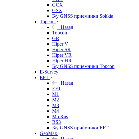
GCX
GSX
Б/у GNSS приёмники Sokkia
Topcon
Назад
Topcon
GR
Hiper V
Hiper SR
Hiper VR
Hiper HR
Б/у GNSS приёмники Topcon
E-Survey
EFT
Назад
EFT
M1
M2
M3
M4
M5 Rus
RS3
Б/у GNSS приёмники EFT
GeoMax
Назад