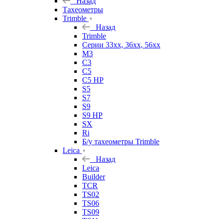
Назад
Тахеометры
Trimble
Назад
Trimble
Серии 33xx, 36xx, 56xx
M3
C3
C5
C5 HP
S5
S7
S9
S9 HP
SX
Ri
Б/у тахеометры Trimble
Leica
Назад
Leica
Builder
TCR
TS02
TS06
TS09