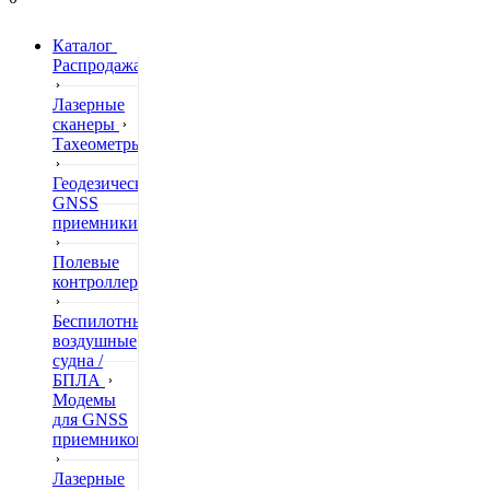
Каталог
Распродажа
Лазерные
сканеры
Тахеометры
Геодезические
GNSS
приемники
Полевые
контроллеры
Беспилотные
воздушные
судна /
БПЛА
Модемы
для GNSS
приемников
Лазерные