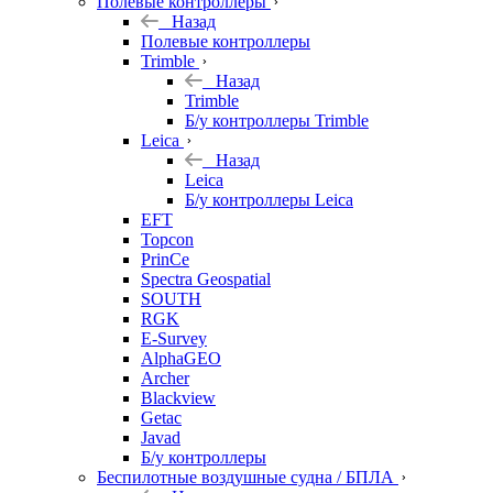
Полевые контроллеры
Назад
Полевые контроллеры
Trimble
Назад
Trimble
Б/у контроллеры Trimble
Leica
Назад
Leica
Б/у контроллеры Leica
EFT
Topcon
PrinCe
Spectra Geospatial
SOUTH
RGK
E-Survey
AlphaGEO
Archer
Blackview
Getac
Javad
Б/у контроллеры
Беспилотные воздушные судна / БПЛА