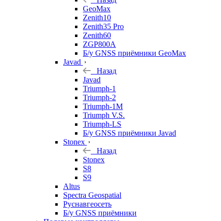
GeoMax
Zenith10
Zenith35 Pro
Zenith60
ZGP800A
Б/у GNSS приёмники GeoMax
Javad
Назад
Javad
Triumph-1
Triumph-2
Triumph-1M
Triumph V.S.
Triumph-LS
Б/у GNSS приёмники Javad
Stonex
Назад
Stonex
S8
S9
Altus
Spectra Geospatial
Руснавгеосеть
Б/у GNSS приёмники