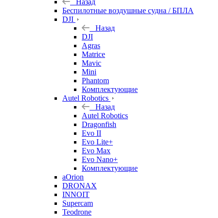
Назад
Беспилотные воздушные судна / БПЛА
DJI
Назад
DJI
Agras
Matrice
Mavic
Mini
Phantom
Комплектующие
Autel Robotics
Назад
Autel Robotics
Dragonfish
Evo II
Evo Lite+
Evo Max
Evo Nano+
Комплектующие
aOrion
DRONAX
INNOIT
Supercam
Teodrone