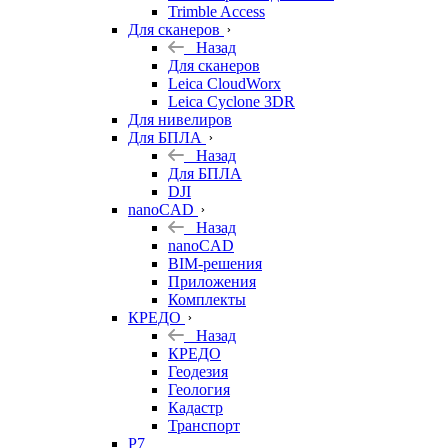
Trimble Access
Для сканеров
Назад
Для сканеров
Leica CloudWorx
Leica Cyclone 3DR
Для нивелиров
Для БПЛА
Назад
Для БПЛА
DJI
nanoCAD
Назад
nanoCAD
BIM-решения
Приложения
Комплекты
КРЕДО
Назад
КРЕДО
Геодезия
Геология
Кадастр
Транспорт
Р7