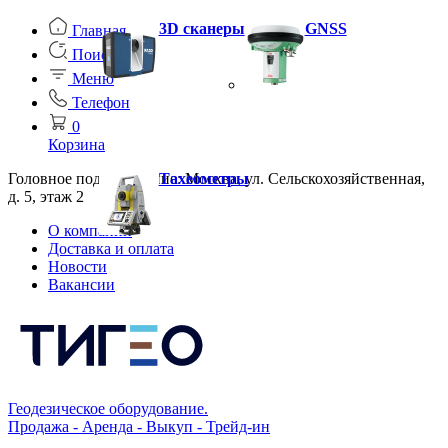
3D сканеры
GNSS
Главная
Поиск
Меню
Телефон
0
Корзина
Головное подразделение: Москва, ул. Сельскохозяйственная,
Тахеометры
д. 5, этаж 2
О компании
Доставка и оплата
Новости
Вакансии
Геодезическое оборудование.
Продажа - Аренда - Выкуп - Трейд-ин