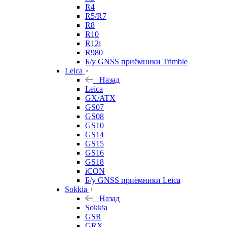
R4
R5/R7
R8
R10
R12i
R980
Б/у GNSS приёмники Trimble
Leica
Назад
Leica
GX/ATX
GS07
GS08
GS10
GS14
GS15
GS16
GS18
iCON
Б/у GNSS приёмники Leica
Sokkia
Назад
Sokkia
GSR
GRX