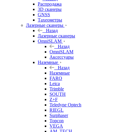
б/у
Распродажа
3D сканеры
GNSS
Тахеометры
Лазерные сканеры
Назад
Лазерные сканеры
OmniSLAM
Назад
OmniSLAM
Аксессуары
Наземные
Назад
Наземные
FARO
Leica
Trimble
SOUTH
Z+F
Teledyne Optech
RIEGL
Surphaser
Topcon
VEGA
AM. TECH