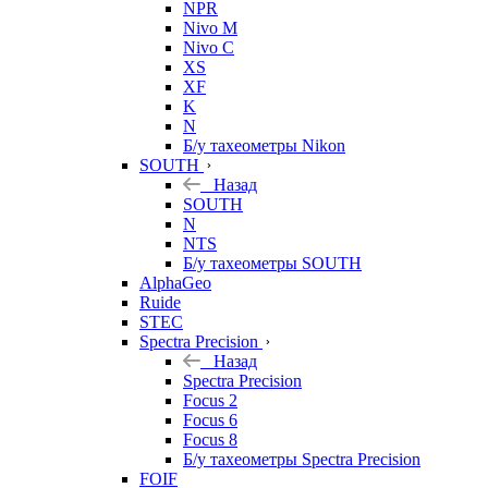
NPR
Nivo M
Nivo C
XS
XF
K
N
Б/у тахеометры Nikon
SOUTH
Назад
SOUTH
N
NTS
Б/у тахеометры SOUTH
AlphaGeo
Ruide
STEC
Spectra Precision
Назад
Spectra Precision
Focus 2
Focus 6
Focus 8
Б/у тахеометры Spectra Precision
FOIF