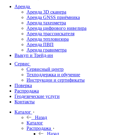
дальномеры
Аренда
Аренда 3D сканера
Нивелиры
Аренда GNSS приёмника
Аренда тахеометра
Теодолиты
Аренда цифрового нивелира
Аренда трассоискателя
Трассоискатели
Аренда тепловизора
Аренда ПВП
Неразрушающий
Аренда гравиметра
контроль
Выкуп и Трейд-ин
Аксессуары
Сервис
Софт
Сервисный центр
Георадары
Техподдержка и обучение
Инструкции и сертификаты
Акции
Поверка
Гидрография
Распродажа
Геодезические услуги
Подбор
Контакты
оборудования
по задачам
Каталог
Назад
Архив
Каталог
Геодезическое
Распродажа
оборудование
Назад