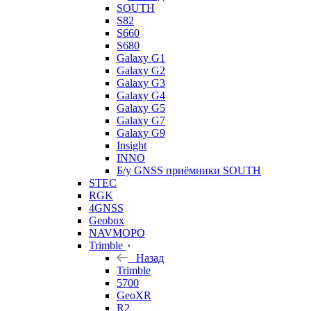
SOUTH
S82
S660
S680
Galaxy G1
Galaxy G2
Galaxy G3
Galaxy G4
Galaxy G5
Galaxy G7
Galaxy G9
Insight
INNO
Б/у GNSS приёмники SOUTH
STEC
RGK
4GNSS
Geobox
NAVMOPO
Trimble
Назад
Trimble
5700
GeoXR
R2