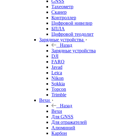
GNSS
Тахеометр
Сканер
Контроллер
Цифровой нивелир
БПЛА
Цифровой теодолит
Зарядные устройства
Назад
Зарядные устройства
DJI
FARO
Javad
Leica
Nikon
Sokkia
Topcon
Trimble
Вехи
Назад
Вехи
Для GNSS
Для отражателей
Алюминий
Карбон