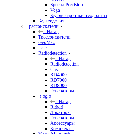
Spectra Precision
Vega
Б/у электронные теодолиты
Б/у теодолиты
Трассоискатели
Назад
Трассоискатели
GeoMax
Leica
Radiodetection
Назад
Radiodetection
C.A.T
RD4000
RD7000
RD8000
Генераторы
Ridgid
Назад
Ridgid
Локаторы
Генераторы
Аксессуары
Комплекты
Vivax-Metrotech