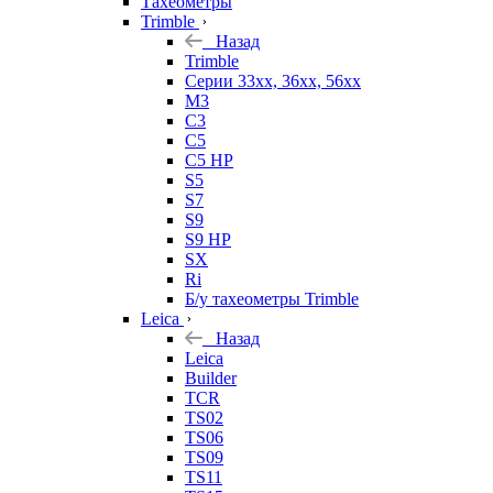
Тахеометры
Trimble
Назад
Trimble
Серии 33xx, 36xx, 56xx
M3
C3
C5
C5 HP
S5
S7
S9
S9 HP
SX
Ri
Б/у тахеометры Trimble
Leica
Назад
Leica
Builder
TCR
TS02
TS06
TS09
TS11