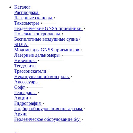
Каталог
Распродажа
Лазерные сканеры
Тахеометры
Геодезические GNSS приемники
Полевые контроллеры
Беспилотные воздушные судна /
БПЛА
Модемы для GNSS приемников
Лазерные дальномеры
Нивелиры
Теодолиты
Трассоискатели
Неразрушающий контроль
Аксессуары
Софт
Георадары
Акции
Гидрография
Подбор оборудования по задачам
Архив
Геодезическое оборудование б/у