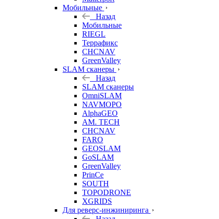
Мобильные
Назад
Мобильные
RIEGL
Террафикс
CHCNAV
GreenValley
SLAM сканеры
Назад
SLAM сканеры
OmniSLAM
NAVMOPO
AlphaGEO
AM. TECH
CHCNAV
FARO
GEOSLAM
GoSLAM
GreenValley
PrinCe
SOUTH
TOPODRONE
XGRIDS
Для реверс-инжиниринга
Назад