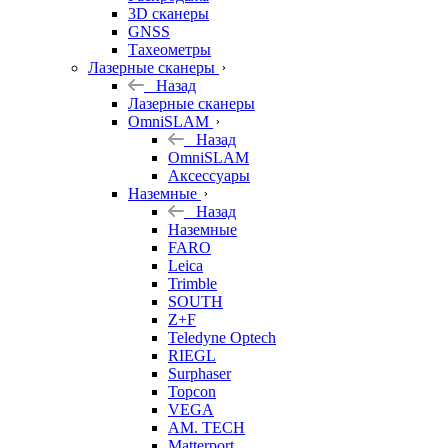
3D сканеры
GNSS
Тахеометры
Лазерные сканеры
Назад
Лазерные сканеры
OmniSLAM
Назад
OmniSLAM
Аксессуары
Наземные
Назад
Наземные
FARO
Leica
Trimble
SOUTH
Z+F
Teledyne Optech
RIEGL
Surphaser
Topcon
VEGA
AM. TECH
Matterport