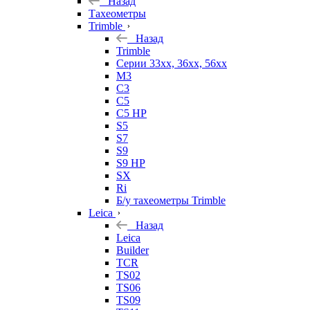
Назад
Тахеометры
Trimble
Назад
Trimble
Серии 33xx, 36xx, 56xx
M3
C3
C5
C5 HP
S5
S7
S9
S9 HP
SX
Ri
Б/у тахеометры Trimble
Leica
Назад
Leica
Builder
TCR
TS02
TS06
TS09