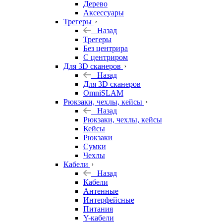
Дерево
Аксессуары
Трегеры
Назад
Трегеры
Без центрира
С центриром
Для 3D сканеров
Назад
Для 3D сканеров
OmniSLAM
Рюкзаки, чехлы, кейсы
Назад
Рюкзаки, чехлы, кейсы
Кейсы
Рюкзаки
Сумки
Чехлы
Кабели
Назад
Кабели
Антенные
Интерфейсные
Питания
Y-кабели