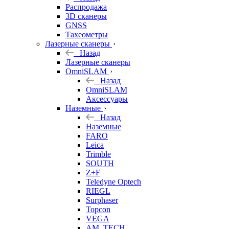
б/у
Распродажа
3D сканеры
GNSS
Тахеометры
Лазерные сканеры
Назад
Лазерные сканеры
OmniSLAM
Назад
OmniSLAM
Аксессуары
Наземные
Назад
Наземные
FARO
Leica
Trimble
SOUTH
Z+F
Teledyne Optech
RIEGL
Surphaser
Topcon
VEGA
AM. TECH