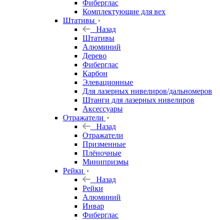
Фиберглас
Комплектующие для вех
Штативы
Назад
Штативы
Алюминий
Дерево
Фиберглас
Карбон
Элевационные
Для лазерных нивелиров/дальномеров
Штанги для лазерных нивелиров
Аксессуары
Отражатели
Назад
Отражатели
Призменные
Плёночные
Минипризмы
Рейки
Назад
Рейки
Алюминий
Инвар
Фиберглас