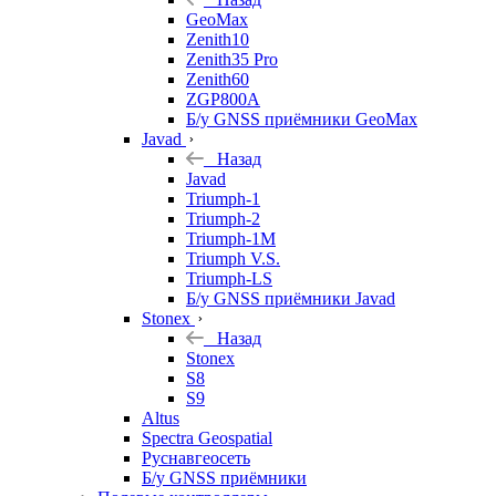
GeoMax
Zenith10
Zenith35 Pro
Zenith60
ZGP800A
Б/у GNSS приёмники GeoMax
Javad
Назад
Javad
Triumph-1
Triumph-2
Triumph-1M
Triumph V.S.
Triumph-LS
Б/у GNSS приёмники Javad
Stonex
Назад
Stonex
S8
S9
Altus
Spectra Geospatial
Руснавгеосеть
Б/у GNSS приёмники