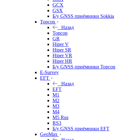
GCX
GSX
Б/у GNSS приёмники Sokkia
Topcon
Назад
Topcon
GR
Hiper V
Hiper SR
Hiper VR
Hiper HR
Б/у GNSS приёмники Topcon
E-Survey
EFT
Назад
EFT
M1
M2
M3
M4
M5 Rus
RS3
Б/у GNSS приёмники EFT
GeoMax
Назад