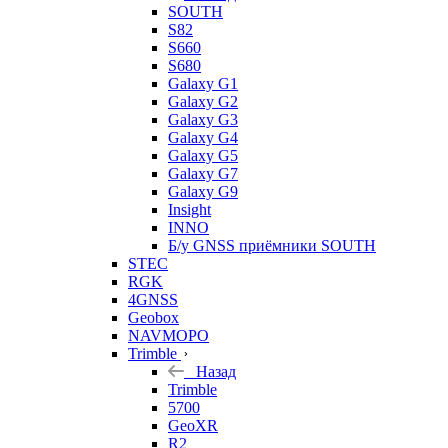
SOUTH
S82
S660
S680
Galaxy G1
Galaxy G2
Galaxy G3
Galaxy G4
Galaxy G5
Galaxy G7
Galaxy G9
Insight
INNO
Б/у GNSS приёмники SOUTH
STEC
RGK
4GNSS
Geobox
NAVMOPO
Trimble
Назад
Trimble
5700
GeoXR
R2