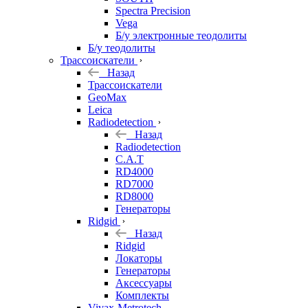
Spectra Precision
Vega
Б/у электронные теодолиты
Б/у теодолиты
Трассоискатели
Назад
Трассоискатели
GeoMax
Leica
Radiodetection
Назад
Radiodetection
C.A.T
RD4000
RD7000
RD8000
Генераторы
Ridgid
Назад
Ridgid
Локаторы
Генераторы
Аксессуары
Комплекты
Vivax-Metrotech