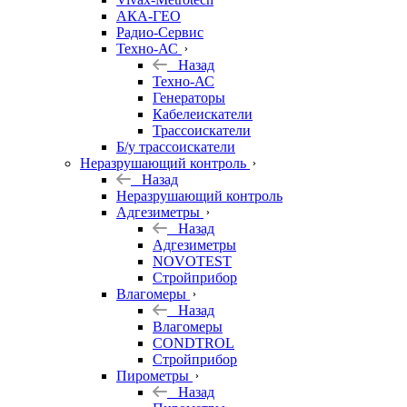
АКА-ГЕО
Радио-Сервис
Техно-АС
Назад
Техно-АС
Генераторы
Кабелеискатели
Трассоискатели
Б/у трассоискатели
Неразрушающий контроль
Назад
Неразрушающий контроль
Адгезиметры
Назад
Адгезиметры
NOVOTEST
Стройприбор
Влагомеры
Назад
Влагомеры
CONDTROL
Стройприбор
Пирометры
Назад