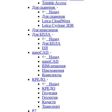
Trimble Access
Для сканеров
Назад
Для сканеров
Leica CloudWorx
Leica Cyclone 3DR
Для нивелиров
Для БПЛА
Назад
Для БПЛА
DJI
nanoCAD
Назад
nanoCAD
BIM-решения
Приложения
Комплекты
КРЕДО
Назад
КРЕДО
Геодезия
Геология
Кадастр
Транспорт
Р7