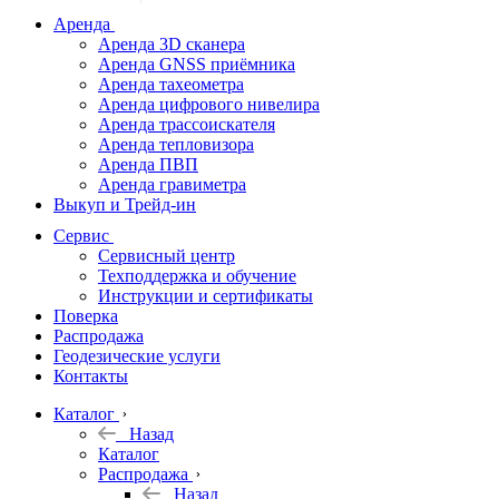
дальномеры
Аренда
Аренда 3D сканера
Нивелиры
Аренда GNSS приёмника
Аренда тахеометра
Теодолиты
Аренда цифрового нивелира
Аренда трассоискателя
Трассоискатели
Аренда тепловизора
Аренда ПВП
Неразрушающий
Аренда гравиметра
контроль
Выкуп и Трейд-ин
Аксессуары
Сервис
Софт
Сервисный центр
Георадары
Техподдержка и обучение
Инструкции и сертификаты
Акции
Поверка
Гидрография
Распродажа
Геодезические услуги
Подбор
Контакты
оборудования
по задачам
Каталог
Назад
Архив
Каталог
Геодезическое
Распродажа
оборудование
Назад