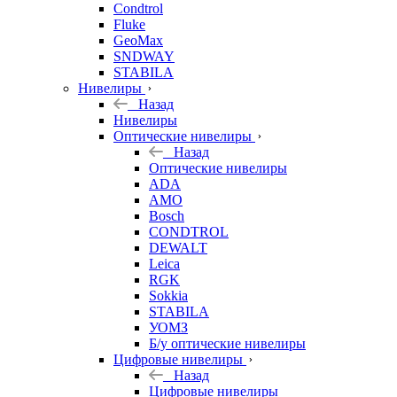
Condtrol
Fluke
GeoMax
SNDWAY
STABILA
Нивелиры
Назад
Нивелиры
Оптические нивелиры
Назад
Оптические нивелиры
ADA
AMO
Bosch
CONDTROL
DEWALT
Leica
RGK
Sokkia
STABILA
УОМЗ
Б/у оптические нивелиры
Цифровые нивелиры
Назад
Цифровые нивелиры