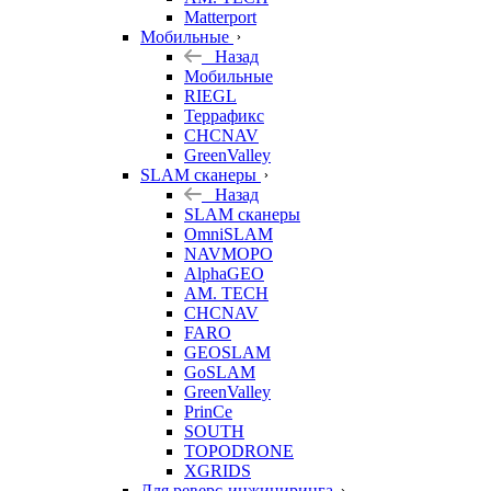
Matterport
Мобильные
Назад
Мобильные
RIEGL
Террафикс
CHCNAV
GreenValley
SLAM сканеры
Назад
SLAM сканеры
OmniSLAM
NAVMOPO
AlphaGEO
AM. TECH
CHCNAV
FARO
GEOSLAM
GoSLAM
GreenValley
PrinCe
SOUTH
TOPODRONE
XGRIDS
Для реверс-инжиниринга