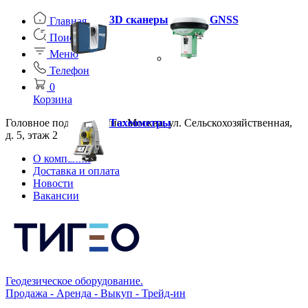
3D сканеры
GNSS
Главная
Поиск
Меню
Телефон
0
Корзина
Головное подразделение: Москва, ул. Сельскохозяйственная,
Тахеометры
д. 5, этаж 2
О компании
Доставка и оплата
Новости
Вакансии
Геодезическое оборудование.
Продажа - Аренда - Выкуп - Трейд-ин