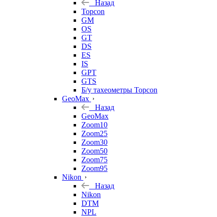
Назад
Topcon
GM
OS
GT
DS
ES
IS
GPT
GTS
Б/у тахеометры Topcon
GeoMax
Назад
GeoMax
Zoom10
Zoom25
Zoom30
Zoom50
Zoom75
Zoom95
Nikon
Назад
Nikon
DTM
NPL