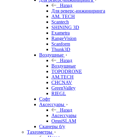
Назад
Для реверс-инжиниринга
AM. TECH
Scantech
SHINING 3D
Exametra
RangeVision
Scanform
Thunk3D
Воздушные
Назад
Воздушные
TOPODRONE
AM.TECH
CHCNAV
GreenValley
RIEGL
Софт
Аксессуары
Назад
Аксессуары
OmniSLAM
Сканеры б/у
Тахеометры