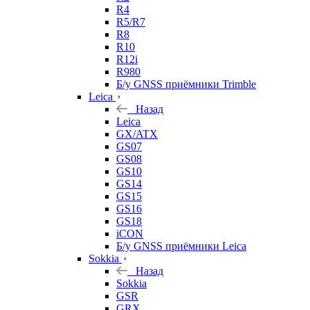
R4
R5/R7
R8
R10
R12i
R980
Б/у GNSS приёмники Trimble
Leica
Назад
Leica
GX/ATX
GS07
GS08
GS10
GS14
GS15
GS16
GS18
iCON
Б/у GNSS приёмники Leica
Sokkia
Назад
Sokkia
GSR
GRX