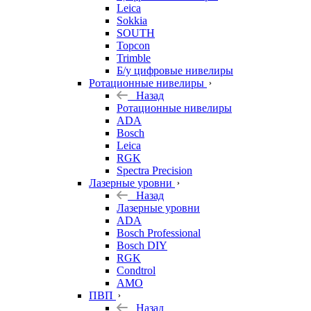
Leica
Sokkia
SOUTH
Topcon
Trimble
Б/у цифровые нивелиры
Ротационные нивелиры
Назад
Ротационные нивелиры
ADA
Bosch
Leica
RGK
Spectra Precision
Лазерные уровни
Назад
Лазерные уровни
ADA
Bosch Professional
Bosch DIY
RGK
Condtrol
AMO
ПВП
Назад