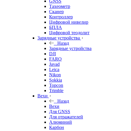
GNSS
Тахеометр
Сканер
Контроллер
Цифровой нивелир
БПЛА
Цифровой теодолит
Зарядные устройства
Назад
Зарядные устройства
DJI
FARO
Javad
Leica
Nikon
Sokkia
Topcon
Trimble
Вехи
Назад
Вехи
Для GNSS
Для отражателей
Алюминий
Карбон