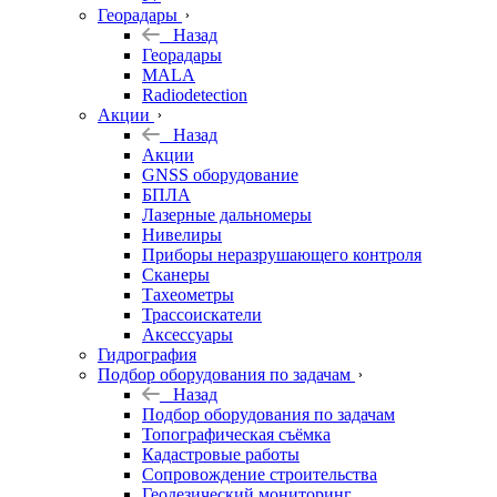
Георадары
Назад
Георадары
MALA
Radiodetection
Акции
Назад
Акции
GNSS оборудование
БПЛА
Лазерные дальномеры
Нивелиры
Приборы неразрушающего контроля
Сканеры
Тахеометры
Трассоискатели
Аксессуары
Гидрография
Подбор оборудования по задачам
Назад
Подбор оборудования по задачам
Топографическая съёмка
Кадастровые работы
Сопровождение строительства
Геодезический мониторинг