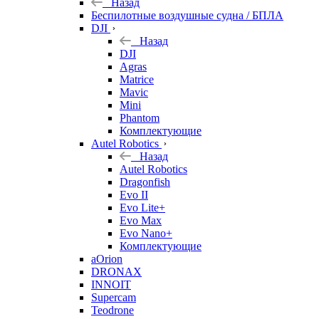
Назад
Беспилотные воздушные судна / БПЛА
DJI
Назад
DJI
Agras
Matrice
Mavic
Mini
Phantom
Комплектующие
Autel Robotics
Назад
Autel Robotics
Dragonfish
Evo II
Evo Lite+
Evo Max
Evo Nano+
Комплектующие
aOrion
DRONAX
INNOIT
Supercam
Teodrone