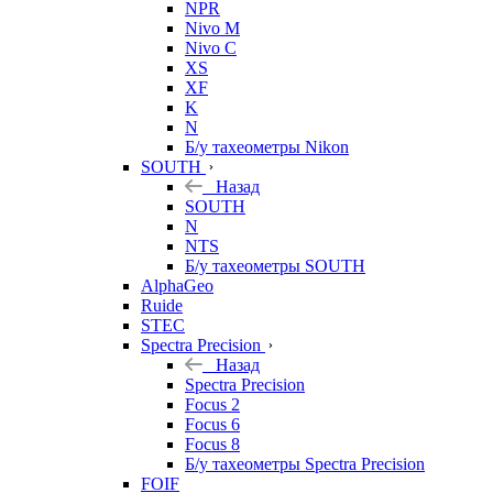
NPR
Nivo M
Nivo C
XS
XF
K
N
Б/у тахеометры Nikon
SOUTH
Назад
SOUTH
N
NTS
Б/у тахеометры SOUTH
AlphaGeo
Ruide
STEC
Spectra Precision
Назад
Spectra Precision
Focus 2
Focus 6
Focus 8
Б/у тахеометры Spectra Precision
FOIF