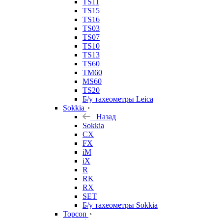
TS11
TS15
TS16
TS03
TS07
TS10
TS13
TS60
TM60
MS60
TS20
Б/у тахеометры Leica
Sokkia
Назад
Sokkia
CX
FX
iM
iX
R
RK
RX
SET
Б/у тахеометры Sokkia
Topcon