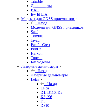
Trimble
Дронопорты
ИКС
Б/у БПЛА
Модемы для GNSS приемников
Назад
Модемы для GNSS приемников
Satel
Trimble
Javad
Pacific Crest
PrinCe
Harxon
Topcon
Б/у модемы
Лазерные дальномеры
Назад
Лазерные дальномеры
Leica
Назад
Leica
D1, D110, D2
X3, X6
D5
D810