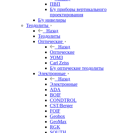
ПВП
Б/у приборы вертикального
проектирования
Б/у нивелиры
Теодолиты
Назад
Теодолиты
Оптические
Назад
Оптические
УОМЗ
Carl Zeiss
Б/у оптические теодолиты
Электронные
Назад
Электронные
ADA
BOIF
CONDTROL
CST/Berger
FOIF
Geobox
GeoMax
RGK
SOUTH