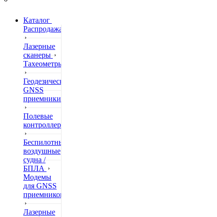
Каталог
Распродажа
Лазерные
сканеры
Тахеометры
Геодезические
GNSS
приемники
Полевые
контроллеры
Беспилотные
воздушные
судна /
БПЛА
Модемы
для GNSS
приемников
Лазерные