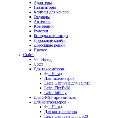
Адаптеры
Навигаторы
Клипсы для кейсов
Окуляры
Антенны
Крепления
Рулетки
Биподы и триподы
Дорожные колёса
Дорожные рейки
Прочее
Софт
Назад
Софт
Для тахеометров
Назад
Для тахеометров
Leica Captivate для TS/MS
Leica FlexField
Leica Infinity
Для GNSS приемников
Для контроллеров
Назад
Для контроллеров
Leica Captivate для CS20