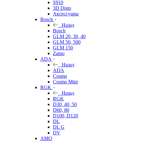
S910
3D Disto
Аксессуары
Bosch
Назад
Bosch
GLM 20, 30, 40
GLM 50, 500
GLM 150
Zamo
ADA
Назад
ADA
Cosmo
Cosmo Mini
RGK
Назад
RGK
D30, 40, 50
D60, 80
D100, D120
DL
DL G
DV
AMO