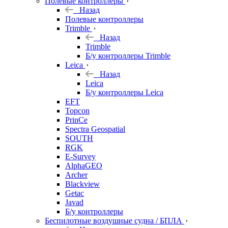
Полевые контроллеры
Назад
Полевые контроллеры
Trimble
Назад
Trimble
Б/у контроллеры Trimble
Leica
Назад
Leica
Б/у контроллеры Leica
EFT
Topcon
PrinCe
Spectra Geospatial
SOUTH
RGK
E-Survey
AlphaGEO
Archer
Blackview
Getac
Javad
Б/у контроллеры
Беспилотные воздушные судна / БПЛА