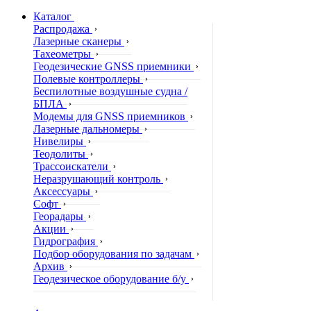
Каталог
Распродажа
Лазерные сканеры
Тахеометры
Геодезические GNSS приемники
Полевые контроллеры
Беспилотные воздушные судна /
БПЛА
Модемы для GNSS приемников
Лазерные дальномеры
Нивелиры
Теодолиты
Трассоискатели
Неразрушающий контроль
Аксессуары
Софт
Георадары
Акции
Гидрография
Подбор оборудования по задачам
Архив
Геодезическое оборудование б/у