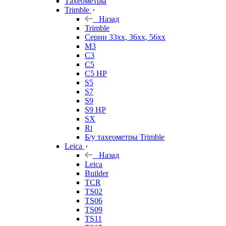
Тахеометры
Trimble
Назад
Trimble
Серии 33xx, 36xx, 56xx
M3
C3
C5
C5 HP
S5
S7
S9
S9 HP
SX
Ri
Б/у тахеометры Trimble
Leica
Назад
Leica
Builder
TCR
TS02
TS06
TS09
TS11