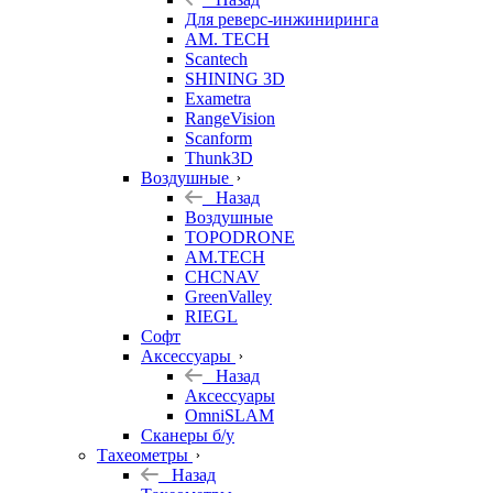
Для реверс-инжиниринга
AM. TECH
Scantech
SHINING 3D
Exametra
RangeVision
Scanform
Thunk3D
Воздушные
Назад
Воздушные
TOPODRONE
AM.TECH
CHCNAV
GreenValley
RIEGL
Софт
Аксессуары
Назад
Аксессуары
OmniSLAM
Сканеры б/у
Тахеометры
Назад