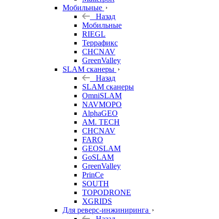
Мобильные
Назад
Мобильные
RIEGL
Террафикс
CHCNAV
GreenValley
SLAM сканеры
Назад
SLAM сканеры
OmniSLAM
NAVMOPO
AlphaGEO
AM. TECH
CHCNAV
FARO
GEOSLAM
GoSLAM
GreenValley
PrinCe
SOUTH
TOPODRONE
XGRIDS
Для реверс-инжиниринга
Назад