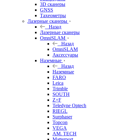
3D сканеры
GNSS
Тахеометры
Лазерные сканеры
Назад
Лазерные сканеры
OmniSLAM
Назад
OmniSLAM
Аксессуары
Наземные
Назад
Наземные
FARO
Leica
Trimble
SOUTH
Z+F
Teledyne Optech
RIEGL
Surphaser
Topcon
VEGA
AM. TECH
Matterport