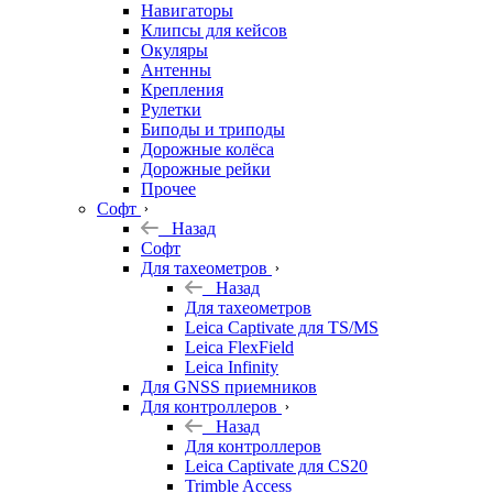
Навигаторы
Клипсы для кейсов
Окуляры
Антенны
Крепления
Рулетки
Биподы и триподы
Дорожные колёса
Дорожные рейки
Прочее
Софт
Назад
Софт
Для тахеометров
Назад
Для тахеометров
Leica Captivate для TS/MS
Leica FlexField
Leica Infinity
Для GNSS приемников
Для контроллеров
Назад
Для контроллеров
Leica Captivate для CS20
Trimble Access