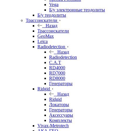
Vega
Б/у электронные теодолиты
Б/у теодолиты
Трассоискатели
Назад
Трассоискатели
GeoMax
Leica
Radiodetection
Назад
Radiodetection
C.A.T
RD4000
RD7000
RD8000
Генераторы
Ridgid
Назад
Ridgid
Локаторы
Генераторы
Аксессуары
Комплекты
Vivax-Metrotech
АКА-ГЕО