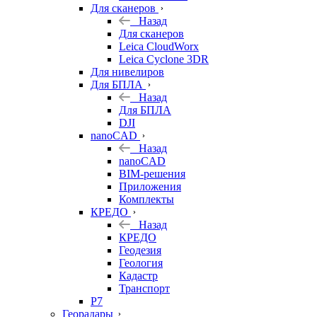
Для сканеров
Назад
Для сканеров
Leica CloudWorx
Leica Cyclone 3DR
Для нивелиров
Для БПЛА
Назад
Для БПЛА
DJI
nanoCAD
Назад
nanoCAD
BIM-решения
Приложения
Комплекты
КРЕДО
Назад
КРЕДО
Геодезия
Геология
Кадастр
Транспорт
Р7
Георадары