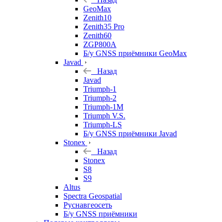
GeoMax
Zenith10
Zenith35 Pro
Zenith60
ZGP800A
Б/у GNSS приёмники GeoMax
Javad
Назад
Javad
Triumph-1
Triumph-2
Triumph-1M
Triumph V.S.
Triumph-LS
Б/у GNSS приёмники Javad
Stonex
Назад
Stonex
S8
S9
Altus
Spectra Geospatial
Руснавгеосеть
Б/у GNSS приёмники