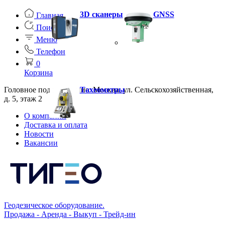
3D сканеры
GNSS
Главная
Поиск
Меню
Телефон
0
Корзина
Головное подразделение: Москва, ул. Сельскохозяйственная,
Тахеометры
д. 5, этаж 2
О компании
Доставка и оплата
Новости
Вакансии
Геодезическое оборудование.
Продажа - Аренда - Выкуп - Трейд-ин