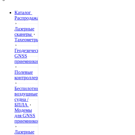
Каталог
Распродажа
Лазерные
сканеры
Тахеометры
Геодезические
GNSS
приемники
Полевые
контроллеры
Беспилотные
воздушные
судна /
БПЛА
Модемы
для GNSS
приемников
Лазерные