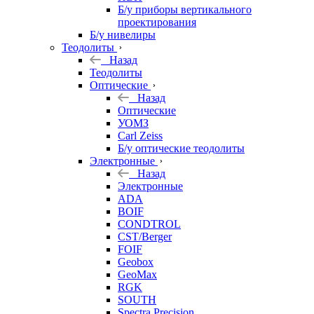
Б/у приборы вертикального
проектирования
Б/у нивелиры
Теодолиты
Назад
Теодолиты
Оптические
Назад
Оптические
УОМЗ
Carl Zeiss
Б/у оптические теодолиты
Электронные
Назад
Электронные
ADA
BOIF
CONDTROL
CST/Berger
FOIF
Geobox
GeoMax
RGK
SOUTH
Spectra Precision