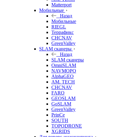
Matterport
Мобильные
Назад
Мобильные
RIEGL
Террафикс
CHCNAV
GreenValley
SLAM сканеры
Назад
SLAM сканеры
OmniSLAM
NAVMOPO
AlphaGEO
AM. TECH
CHCNAV
FARO
GEOSLAM
GoSLAM
GreenValley
PrinCe
SOUTH
TOPODRONE
XGRIDS
Для реверс-инжиниринга