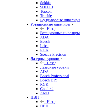
Sokkia
SOUTH
Topcon
Trimble
Б/у цифровые нивелиры
Ротационные нивелиры
Назад
Ротационные нивелиры
ADA
Bosch
Leica
RGK
Spectra Precision
Лазерные уровни
Назад
Лазерные уровни
ADA
Bosch Professional
Bosch DIY
RGK
Condtrol
AMO
ПВП
Назад
ПВП