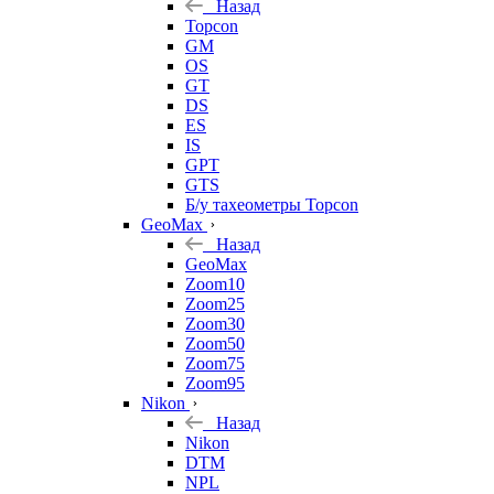
Назад
Topcon
GM
OS
GT
DS
ES
IS
GPT
GTS
Б/у тахеометры Topcon
GeoMax
Назад
GeoMax
Zoom10
Zoom25
Zoom30
Zoom50
Zoom75
Zoom95
Nikon
Назад
Nikon
DTM
NPL