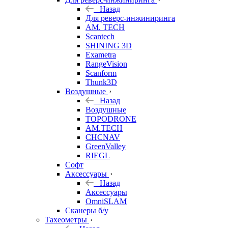
Назад
Для реверс-инжиниринга
AM. TECH
Scantech
SHINING 3D
Exametra
RangeVision
Scanform
Thunk3D
Воздушные
Назад
Воздушные
TOPODRONE
AM.TECH
CHCNAV
GreenValley
RIEGL
Софт
Аксессуары
Назад
Аксессуары
OmniSLAM
Сканеры б/у
Тахеометры