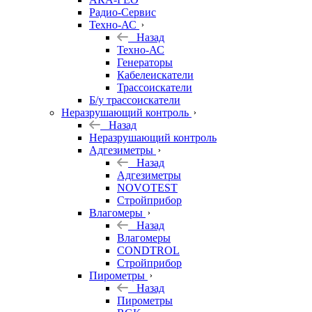
Радио-Сервис
Техно-АС
Назад
Техно-АС
Генераторы
Кабелеискатели
Трассоискатели
Б/у трассоискатели
Неразрушающий контроль
Назад
Неразрушающий контроль
Адгезиметры
Назад
Адгезиметры
NOVOTEST
Стройприбор
Влагомеры
Назад
Влагомеры
CONDTROL
Стройприбор
Пирометры
Назад
Пирометры