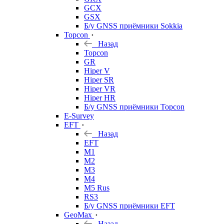
GCX
GSX
Б/у GNSS приёмники Sokkia
Topcon
Назад
Topcon
GR
Hiper V
Hiper SR
Hiper VR
Hiper HR
Б/у GNSS приёмники Topcon
E-Survey
EFT
Назад
EFT
M1
M2
M3
M4
M5 Rus
RS3
Б/у GNSS приёмники EFT
GeoMax
Назад