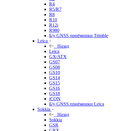
R4
R5/R7
R8
R10
R12i
R980
Б/у GNSS приёмники Trimble
Leica
Назад
Leica
GX/ATX
GS07
GS08
GS10
GS14
GS15
GS16
GS18
iCON
Б/у GNSS приёмники Leica
Sokkia
Назад
Sokkia
GSR
GRX