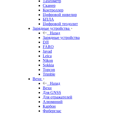
Тахеометр
Сканер
Контроллер
Цифровой нивелир
БПЛА
Цифровой теодолит
Зарядные устройства
Назад
Зарядные устройства
DJI
FARO
Javad
Leica
Nikon
Sokkia
Topcon
Trimble
Вехи
Назад
Вехи
Для GNSS
Для отражателей
Алюминий
Карбон
Фиберглас