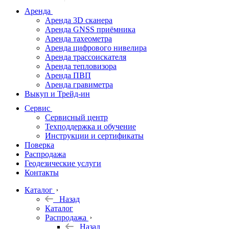
дальномеры
Аренда
Аренда 3D сканера
Нивелиры
Аренда GNSS приёмника
Аренда тахеометра
Теодолиты
Аренда цифрового нивелира
Аренда трассоискателя
Трассоискатели
Аренда тепловизора
Аренда ПВП
Неразрушающий
Аренда гравиметра
контроль
Выкуп и Трейд-ин
Аксессуары
Сервис
Софт
Сервисный центр
Георадары
Техподдержка и обучение
Инструкции и сертификаты
Акции
Поверка
Гидрография
Распродажа
Геодезические услуги
Подбор
Контакты
оборудования
по задачам
Каталог
Назад
Архив
Каталог
Геодезическое
Распродажа
оборудование
Назад