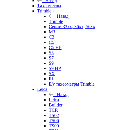
Назад
Тахеометры
Trimble
Назад
Trimble
Серии 33xx, 36xx, 56xx
M3
C3
C5
C5 HP
S5
S7
S9
S9 HP
SX
Ri
Б/у тахеометры Trimble
Leica
Назад
Leica
Builder
TCR
TS02
TS06
TS09