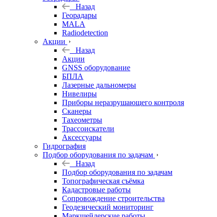
Назад
Георадары
MALA
Radiodetection
Акции
Назад
Акции
GNSS оборудование
БПЛА
Лазерные дальномеры
Нивелиры
Приборы неразрушающего контроля
Сканеры
Тахеометры
Трассоискатели
Аксессуары
Гидрография
Подбор оборудования по задачам
Назад
Подбор оборудования по задачам
Топографическая съёмка
Кадастровые работы
Сопровождение строительства
Геодезический мониторинг
Маркшейдерские работы