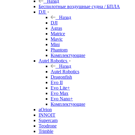
Назад
Беспилотные воздушные судна / БПЛА
DJI
Назад
DJI
Agras
Matrice
Mavic
Mini
Phantom
Комплектующие
Autel Robotics
Назад
Autel Robotics
Dragonfish
Evo II
Evo Lite+
Evo Max
Evo Nano+
Комплектующие
aOrion
INNOIT
Supercam
Teodrone
Trimble