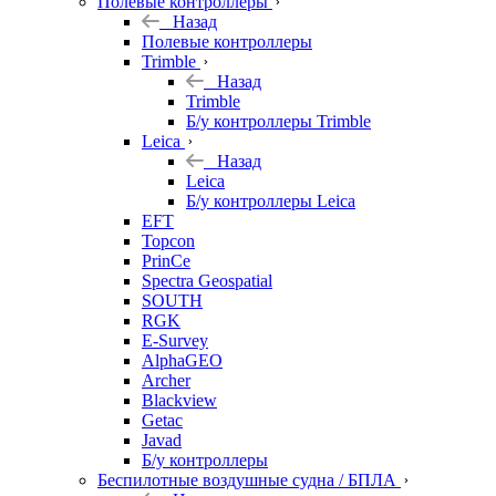
Полевые контроллеры
Назад
Полевые контроллеры
Trimble
Назад
Trimble
Б/у контроллеры Trimble
Leica
Назад
Leica
Б/у контроллеры Leica
EFT
Topcon
PrinCe
Spectra Geospatial
SOUTH
RGK
E-Survey
AlphaGEO
Archer
Blackview
Getac
Javad
Б/у контроллеры
Беспилотные воздушные судна / БПЛА