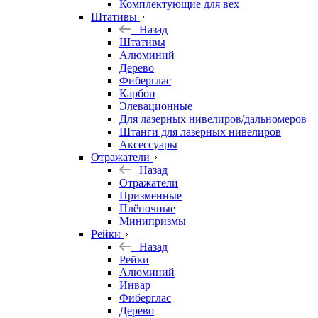
Комплектующие для вех
Штативы
Назад
Штативы
Алюминий
Дерево
Фиберглас
Карбон
Элевационные
Для лазерных нивелиров/дальномеров
Штанги для лазерных нивелиров
Аксессуары
Отражатели
Назад
Отражатели
Призменные
Плёночные
Минипризмы
Рейки
Назад
Рейки
Алюминий
Инвар
Фиберглас
Дерево