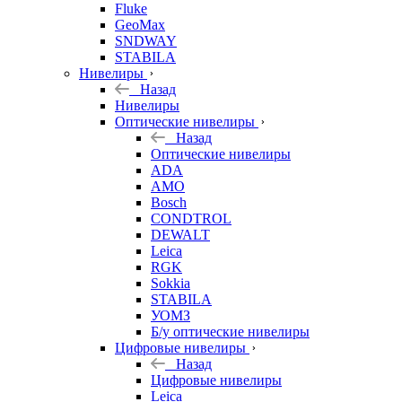
Fluke
GeoMax
SNDWAY
STABILA
Нивелиры
Назад
Нивелиры
Оптические нивелиры
Назад
Оптические нивелиры
ADA
AMO
Bosch
CONDTROL
DEWALT
Leica
RGK
Sokkia
STABILA
УОМЗ
Б/у оптические нивелиры
Цифровые нивелиры
Назад
Цифровые нивелиры
Leica