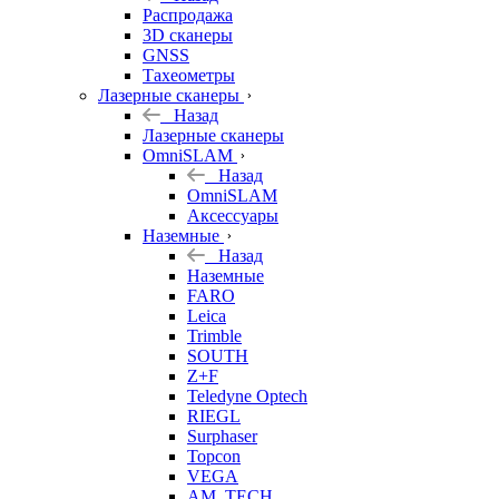
б/у
Распродажа
3D сканеры
GNSS
Тахеометры
Лазерные сканеры
Назад
Лазерные сканеры
OmniSLAM
Назад
OmniSLAM
Аксессуары
Наземные
Назад
Наземные
FARO
Leica
Trimble
SOUTH
Z+F
Teledyne Optech
RIEGL
Surphaser
Topcon
VEGA
AM. TECH