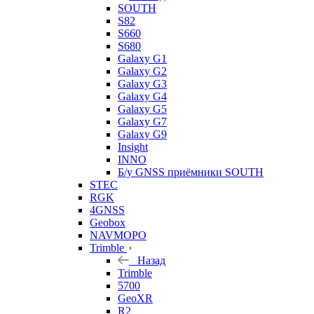
SOUTH
S82
S660
S680
Galaxy G1
Galaxy G2
Galaxy G3
Galaxy G4
Galaxy G5
Galaxy G7
Galaxy G9
Insight
INNO
Б/у GNSS приёмники SOUTH
STEC
RGK
4GNSS
Geobox
NAVMOPO
Trimble
Назад
Trimble
5700
GeoXR
R2