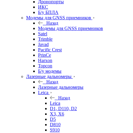
Дронопорты
ИКС
Б/у БПЛА
Модемы для GNSS приемников
Назад
Модемы для GNSS приемников
Satel
Trimble
Javad
Pacific Crest
PrinCe
Harxon
Topcon
Б/у модемы
Лазерные дальномеры
Назад
Лазерные дальномеры
Leica
Назад
Leica
D1, D110, D2
X3, X6
D5
D810
S910