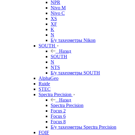
NPR
Nivo M
Nivo C
XS
XF
K
N
Б/у тахеометры Nikon
SOUTH
Назад
SOUTH
N
NTS
Б/у тахеометры SOUTH
AlphaGeo
Ruide
STEC
Spectra Precision
Назад
Spectra Precision
Focus 2
Focus 6
Focus 8
Б/у тахеометры Spectra Precision
FOIF