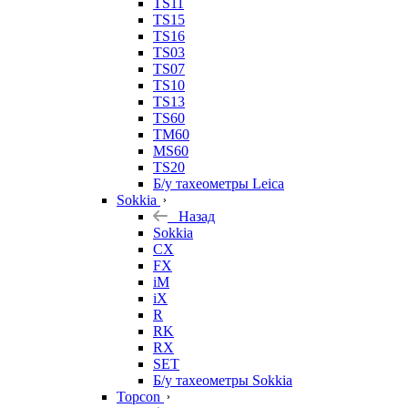
TS11
TS15
TS16
TS03
TS07
TS10
TS13
TS60
TM60
MS60
TS20
Б/у тахеометры Leica
Sokkia
Назад
Sokkia
CX
FX
iM
iX
R
RK
RX
SET
Б/у тахеометры Sokkia
Topcon