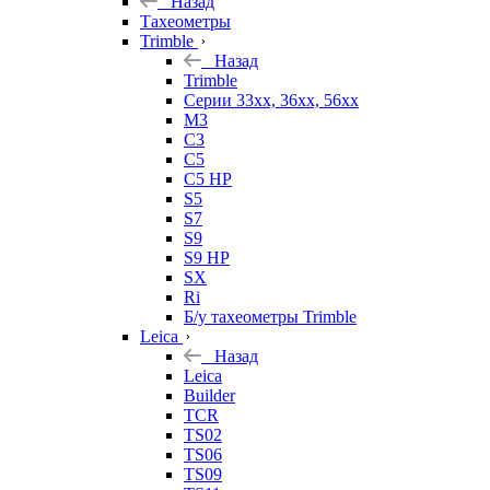
Назад
Тахеометры
Trimble
Назад
Trimble
Серии 33xx, 36xx, 56xx
M3
C3
C5
C5 HP
S5
S7
S9
S9 HP
SX
Ri
Б/у тахеометры Trimble
Leica
Назад
Leica
Builder
TCR
TS02
TS06
TS09