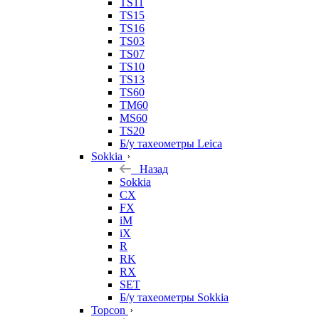
TS11
TS15
TS16
TS03
TS07
TS10
TS13
TS60
TM60
MS60
TS20
Б/у тахеометры Leica
Sokkia
Назад
Sokkia
CX
FX
iM
iX
R
RK
RX
SET
Б/у тахеометры Sokkia
Topcon