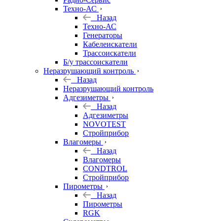
Техно-АС
Назад
Техно-АС
Генераторы
Кабелеискатели
Трассоискатели
Б/у трассоискатели
Неразрушающий контроль
Назад
Неразрушающий контроль
Адгезиметры
Назад
Адгезиметры
NOVOTEST
Стройприбор
Влагомеры
Назад
Влагомеры
CONDTROL
Стройприбор
Пирометры
Назад
Пирометры
RGK