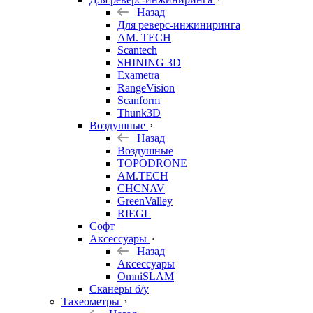
Назад
Для реверс-инжиниринга
AM. TECH
Scantech
SHINING 3D
Exametra
RangeVision
Scanform
Thunk3D
Воздушные
Назад
Воздушные
TOPODRONE
AM.TECH
CHCNAV
GreenValley
RIEGL
Софт
Аксессуары
Назад
Аксессуары
OmniSLAM
Сканеры б/у
Тахеометры