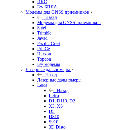
ИКС
Б/у БПЛА
Модемы для GNSS приемников
Назад
Модемы для GNSS приемников
Satel
Trimble
Javad
Pacific Crest
PrinCe
Harxon
Topcon
Б/у модемы
Лазерные дальномеры
Назад
Лазерные дальномеры
Leica
Назад
Leica
D1, D110, D2
X3, X6
D5
D810
S910
3D Disto