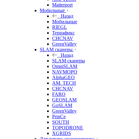
Matterport
Мобильные
Назад
Мобильные
RIEGL
Террафикс
CHCNAV
GreenValley
SLAM сканеры
Назад
SLAM сканеры
OmniSLAM
NAVMOPO
AlphaGEO
AM. TECH
CHCNAV
FARO
GEOSLAM
GoSLAM
GreenValley
PrinCe
SOUTH
TOPODRONE
XGRIDS
Для реверс-инжиниринга