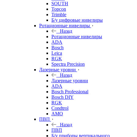
SOUTH
Topcon
Trimble
Б/у цифровые нивелиры
Ротационные нивелиры
Назад
Ротационные нивелиры
ADA
Bosch
Leica
RGK
Spectra Precision
Лазерные уровни
Назад
Лазерные уровни
ADA
Bosch Professional
Bosch DIY
RGK
Condtrol
AMO
ПВП
Назад
ПВП
Б/у приборы вертикального