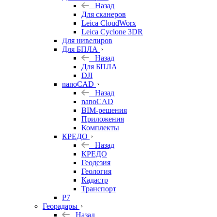
Назад
Для сканеров
Leica CloudWorx
Leica Cyclone 3DR
Для нивелиров
Для БПЛА
Назад
Для БПЛА
DJI
nanoCAD
Назад
nanoCAD
BIM-решения
Приложения
Комплекты
КРЕДО
Назад
КРЕДО
Геодезия
Геология
Кадастр
Транспорт
Р7
Георадары
Назад