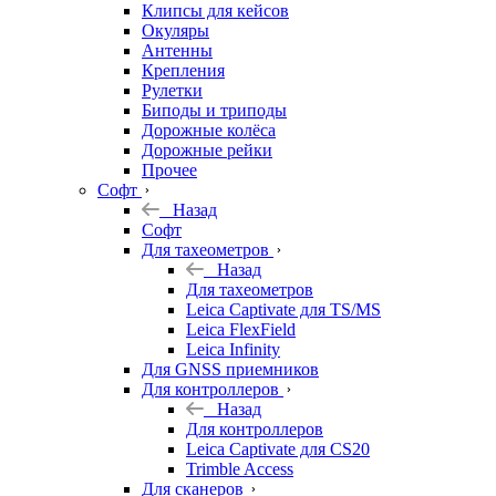
Клипсы для кейсов
Окуляры
Антенны
Крепления
Рулетки
Биподы и триподы
Дорожные колёса
Дорожные рейки
Прочее
Софт
Назад
Софт
Для тахеометров
Назад
Для тахеометров
Leica Captivate для TS/MS
Leica FlexField
Leica Infinity
Для GNSS приемников
Для контроллеров
Назад
Для контроллеров
Leica Captivate для CS20
Trimble Access
Для сканеров