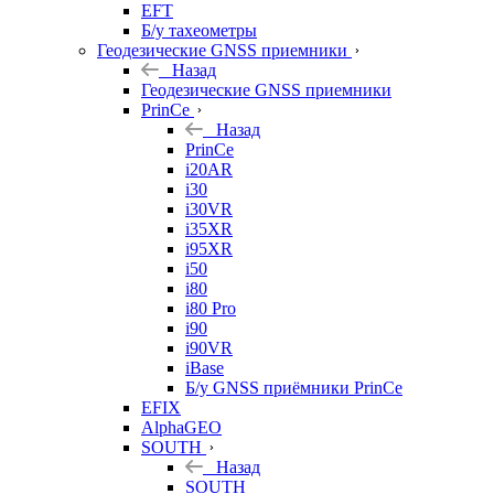
EFT
Б/у тахеометры
Геодезические GNSS приемники
Назад
Геодезические GNSS приемники
PrinCe
Назад
PrinCe
i20AR
i30
i30VR
i35XR
i95XR
i50
i80
i80 Pro
i90
i90VR
iBase
Б/у GNSS приёмники PrinCe
EFIX
AlphaGEO
SOUTH
Назад
SOUTH