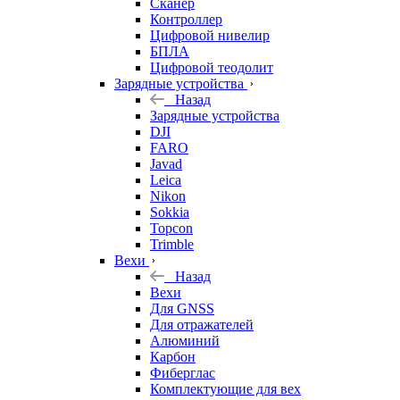
Сканер
Контроллер
Цифровой нивелир
БПЛА
Цифровой теодолит
Зарядные устройства
Назад
Зарядные устройства
DJI
FARO
Javad
Leica
Nikon
Sokkia
Topcon
Trimble
Вехи
Назад
Вехи
Для GNSS
Для отражателей
Алюминий
Карбон
Фиберглас
Комплектующие для вех