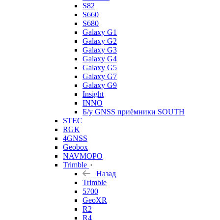
S82
S660
S680
Galaxy G1
Galaxy G2
Galaxy G3
Galaxy G4
Galaxy G5
Galaxy G7
Galaxy G9
Insight
INNO
Б/у GNSS приёмники SOUTH
STEC
RGK
4GNSS
Geobox
NAVMOPO
Trimble
Назад
Trimble
5700
GeoXR
R2
R4