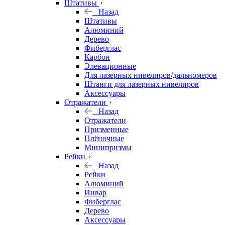
Штативы
Назад
Штативы
Алюминий
Дерево
Фиберглас
Карбон
Элевационные
Для лазерных нивелиров/дальномеров
Штанги для лазерных нивелиров
Аксессуары
Отражатели
Назад
Отражатели
Призменные
Плёночные
Минипризмы
Рейки
Назад
Рейки
Алюминий
Инвар
Фиберглас
Дерево
Аксессуары