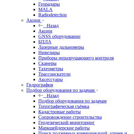
Георадары
MALA
Radiodetection
Акции
Назад
Акции
GNSS оборудование
БПЛА
Лазерные дальномеры
Нивелиры
Приборы неразрушающего контроля
Сканеры
Тахеометры
Трассоискатели
Аксессуары
Гидрография
Подбор оборудования по задачам
Назад
Подбор оборудования по задачам
Топографическая съёмка
Кадастровые работы
Сопровождение строительства
Геодезический мониторинг
Маркшейдерские работы
Поиск подземных коммуникаций, утечек и