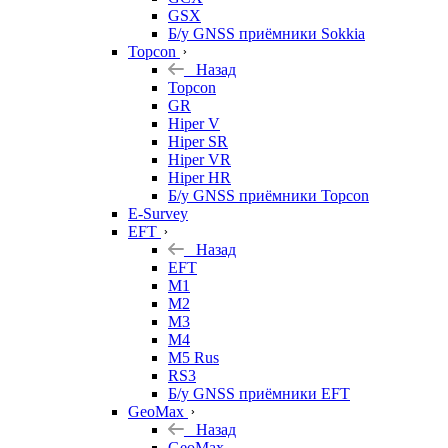
GSX
Б/у GNSS приёмники Sokkia
Topcon
Назад
Topcon
GR
Hiper V
Hiper SR
Hiper VR
Hiper HR
Б/у GNSS приёмники Topcon
E-Survey
EFT
Назад
EFT
M1
M2
M3
M4
M5 Rus
RS3
Б/у GNSS приёмники EFT
GeoMax
Назад
GeoMax