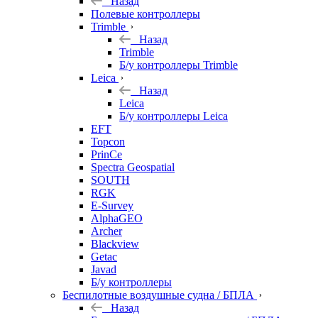
Назад
Полевые контроллеры
Trimble
Назад
Trimble
Б/у контроллеры Trimble
Leica
Назад
Leica
Б/у контроллеры Leica
EFT
Topcon
PrinCe
Spectra Geospatial
SOUTH
RGK
E-Survey
AlphaGEO
Archer
Blackview
Getac
Javad
Б/у контроллеры
Беспилотные воздушные судна / БПЛА
Назад