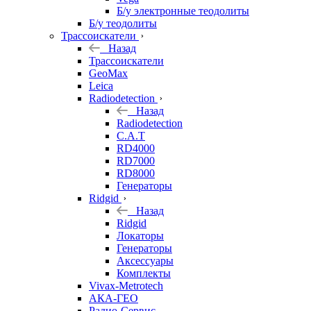
Б/у электронные теодолиты
Б/у теодолиты
Трассоискатели
Назад
Трассоискатели
GeoMax
Leica
Radiodetection
Назад
Radiodetection
C.A.T
RD4000
RD7000
RD8000
Генераторы
Ridgid
Назад
Ridgid
Локаторы
Генераторы
Аксессуары
Комплекты
Vivax-Metrotech
АКА-ГЕО
Радио-Сервис