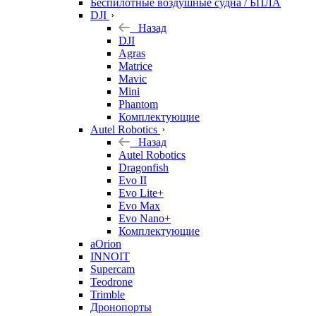
Беспилотные воздушные судна / БПЛА
DJI
Назад
DJI
Agras
Matrice
Mavic
Mini
Phantom
Комплектующие
Autel Robotics
Назад
Autel Robotics
Dragonfish
Evo II
Evo Lite+
Evo Max
Evo Nano+
Комплектующие
aOrion
INNOIT
Supercam
Teodrone
Trimble
Дронопорты