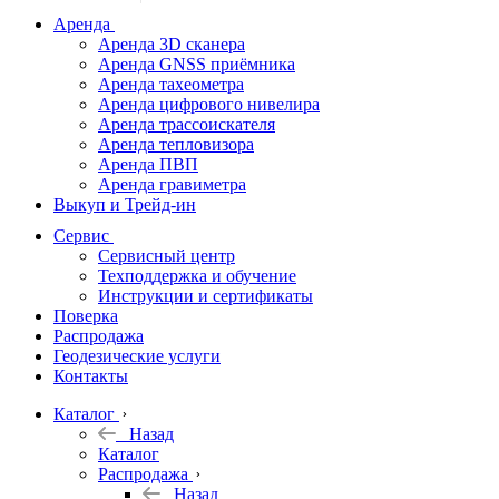
дальномеры
Аренда
Аренда 3D сканера
Нивелиры
Аренда GNSS приёмника
Аренда тахеометра
Теодолиты
Аренда цифрового нивелира
Аренда трассоискателя
Трассоискатели
Аренда тепловизора
Аренда ПВП
Неразрушающий
Аренда гравиметра
контроль
Выкуп и Трейд-ин
Аксессуары
Сервис
Софт
Сервисный центр
Георадары
Техподдержка и обучение
Инструкции и сертификаты
Акции
Поверка
Гидрография
Распродажа
Геодезические услуги
Подбор
Контакты
оборудования
по задачам
Каталог
Назад
Архив
Каталог
Геодезическое
Распродажа
оборудование
Назад