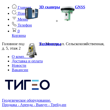
3D сканеры
GNSS
Главная
Поиск
Меню
Телефон
0
Корзина
Головное подразделение: Москва, ул. Сельскохозяйственная,
Тахеометры
д. 5, этаж 2
О компании
Доставка и оплата
Новости
Вакансии
Геодезическое оборудование.
Продажа - Аренда - Выкуп - Трейд-ин