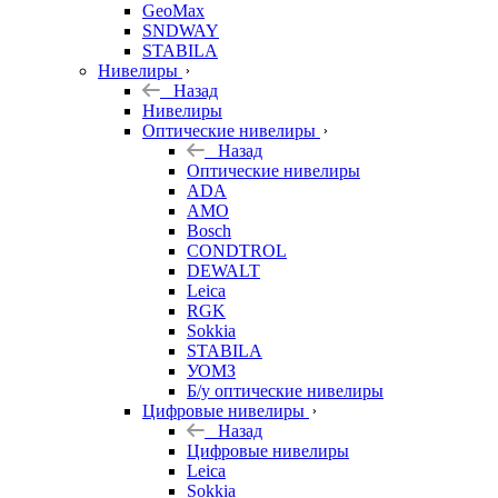
GeoMax
SNDWAY
STABILA
Нивелиры
Назад
Нивелиры
Оптические нивелиры
Назад
Оптические нивелиры
ADA
AMO
Bosch
CONDTROL
DEWALT
Leica
RGK
Sokkia
STABILA
УОМЗ
Б/у оптические нивелиры
Цифровые нивелиры
Назад
Цифровые нивелиры
Leica
Sokkia