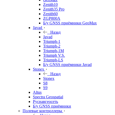
Zenith10
Zenith35 Pro
Zenith60
ZGP800A
Б/у GNSS приёмники GeoMax
Javad
Назад
Javad
Triumph-1
Triumph-2
Triumph-1M
Triumph V.S.
Triumph-LS
Б/у GNSS приёмники Javad
Stonex
Назад
Stonex
S8
S9
Altus
Spectra Geospatial
Руснавгеосеть
Б/у GNSS приёмники
Полевые контроллеры