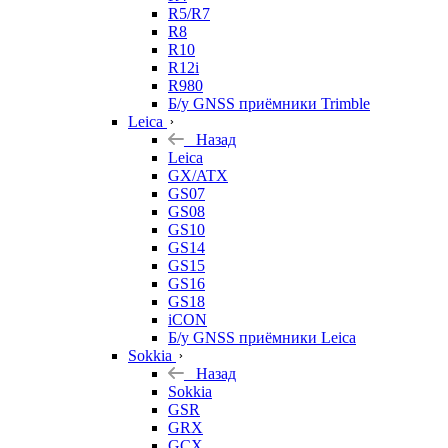
R5/R7
R8
R10
R12i
R980
Б/у GNSS приёмники Trimble
Leica
Назад
Leica
GX/ATX
GS07
GS08
GS10
GS14
GS15
GS16
GS18
iCON
Б/у GNSS приёмники Leica
Sokkia
Назад
Sokkia
GSR
GRX
GCX