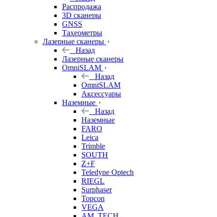
б/у
Распродажа
3D сканеры
GNSS
Тахеометры
Лазерные сканеры
Назад
Лазерные сканеры
OmniSLAM
Назад
OmniSLAM
Аксессуары
Наземные
Назад
Наземные
FARO
Leica
Trimble
SOUTH
Z+F
Teledyne Optech
RIEGL
Surphaser
Topcon
VEGA
AM. TECH