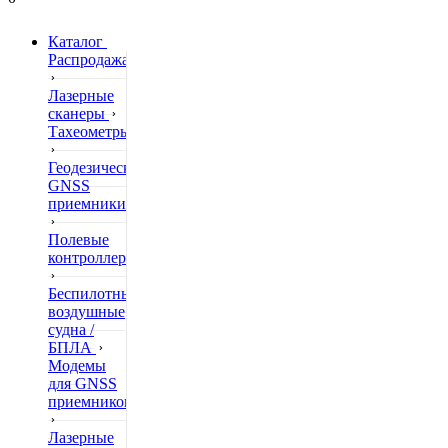
Каталог
Распродажа
Лазерные
сканеры
Тахеометры
Геодезические
GNSS
приемники
Полевые
контроллеры
Беспилотные
воздушные
судна /
БПЛА
Модемы
для GNSS
приемников
Лазерные