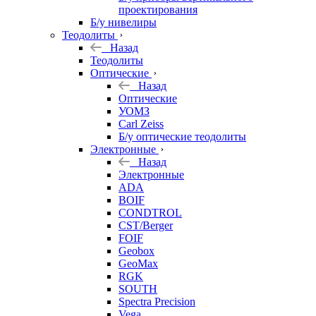
проектирования
Б/у нивелиры
Теодолиты
Назад
Теодолиты
Оптические
Назад
Оптические
УОМЗ
Carl Zeiss
Б/у оптические теодолиты
Электронные
Назад
Электронные
ADA
BOIF
CONDTROL
CST/Berger
FOIF
Geobox
GeoMax
RGK
SOUTH
Spectra Precision
Vega