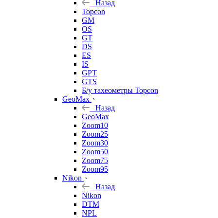
Назад
Topcon
GM
OS
GT
DS
ES
IS
GPT
GTS
Б/у тахеометры Topcon
GeoMax
Назад
GeoMax
Zoom10
Zoom25
Zoom30
Zoom50
Zoom75
Zoom95
Nikon
Назад
Nikon
DTM
NPL